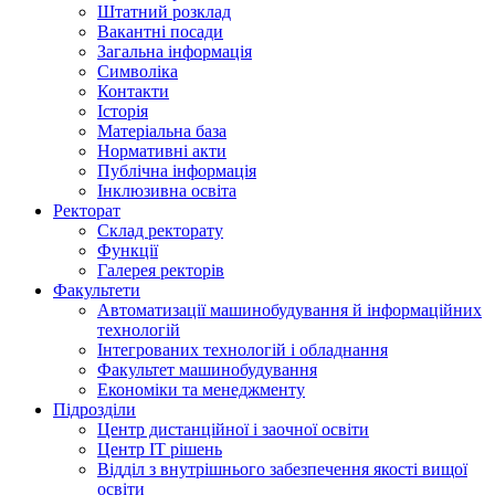
Штатний розклад
Вакантні посади
Загальна інформація
Символіка
Контакти
Історія
Матеріальна база
Нормативні акти
Публічна інформація
Інклюзивна освіта
Ректорат
Склад ректорату
Функції
Галерея ректорів
Факультети
Автоматизації машинобудування й інформаційних
технологій
Інтегрованих технологій і обладнання
Факультет машинобудування
Економіки та менеджменту
Підрозділи
Центр дистанційної і заочної освіти
Центр ІТ рішень
Відділ з внутрішнього забезпечення якості вищої
освіти