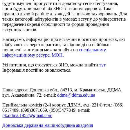
будуть змушені пропустити й додаткову сесію тестування,
вони будуть звільнені від ЗНО за станом здоров’я. Таке
правило діяло й раніше для людей із низкою захворювань. Для
таких категорій абітурієнтів в умовах вступу до університетів
передбачені окремі особливості та форми проведення
вступних іспитів.
Нагадуємо, інформацію про всі зміни в освітніх процесах, які
відбуваються через карантин, та відповіді на найбільш
поширені запитання можна знайти на
спеціальному
інформаційному ресурсі МОН.
Усі питання, що стосуються ЗНО, можна знайти
тут
.
Інформація постійно оновлюється.
Наша адреса: Донецька обл., 84313, м. Краматорськ, ДДМА,
вул. Академічна, 72, е-mail:
ddma@ddma.edu.ua
Приймальна комісія (2-й корпус ДДМА, ауд. 2214) тел.: (066)
0517489, (099)3071669, (050)3477849, e-mail:
pk.ddma.1952@gmail.com
Донбаська державна машинобудівна академія