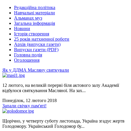
Редакційна політика
Навчальні матеріали
Альманах муз
Загальна інформація
Новини
Історія створення
25 років натхненної роботи
Архів (випуски газети)
Випуски газети (PDF)
Головна подія
Оголошення
Як у ДДМА Масляну святкували
12 лютого, на великій перерві біля актового залу Академії
відбулося святкування Масляної. На зах...
Понеділок, 12 лютого 2018
Запали свічку пам'яті!
Щорічно, у четверту суботу листопада, Україна згадує жертв
Голодомору. Український Голодомор бу...