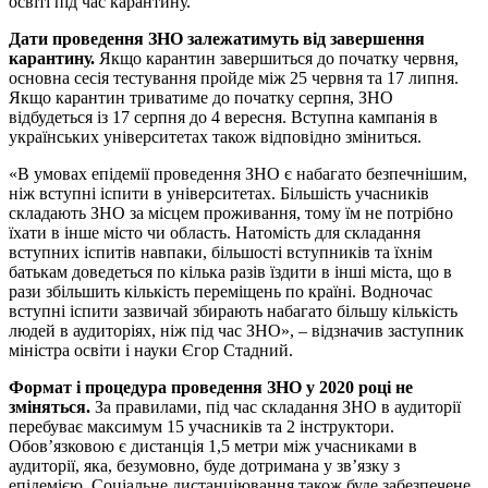
освіті під час карантину.
Дати проведення ЗНО залежатимуть від завершення
карантину.
Якщо карантин завершиться до початку червня,
основна сесія тестування пройде між 25 червня та 17 липня.
Якщо карантин триватиме до початку серпня, ЗНО
відбудеться із 17 серпня до 4 вересня. Вступна кампанія в
українських університетах також відповідно зміниться.
«В умовах епідемії проведення ЗНО є набагато безпечнішим,
ніж вступні іспити в університетах. Більшість учасників
складають ЗНО за місцем проживання, тому їм не потрібно
їхати в інше місто чи область. Натомість для складання
вступних іспитів навпаки, більшості вступників та їхнім
батькам доведеться по кілька разів їздити в інші міста, що в
рази збільшить кількість переміщень по країні. Водночас
вступні іспити зазвичай збирають набагато більшу кількість
людей в аудиторіях, ніж під час ЗНО», – відзначив заступник
міністра освіти і науки Єгор Стадний.
Формат і процедура проведення ЗНО у 2020 році не
зміняться.
За правилами, під час складання ЗНО в аудиторії
перебуває максимум 15 учасників та 2 інструктори.
Обов’язковою є дистанція 1,5 метри між учасниками в
аудиторії, яка, безумовно, буде дотримана у зв’язку з
епідемією. Соціальне дистанціювання також буде забезпечене