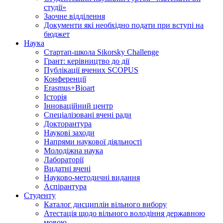
студії»
Заочне відділення
Документи які необхідно подати при вступі на
бюджет
Наука
Стартап-школа Sikorsky Challenge
Грант: керівництво до дії
Публікації вчених SCOPUS
Конференції
Erasmus+Bioart
Історія
Інноваційний центр
Спеціалізовані вчені ради
Докторантура
Наукові заходи
Напрями наукової діяльності
Молодіжна наука
Лабораторії
Видатні вчені
Науково-методичні видання
Аспірантура
Студенту
Каталог дисциплін вільного вибору
Атестація щодо вільного володіння державною
мовою