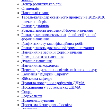
Центр розвитку кар’єри
Стипендія
Навчальні плани
Табель-календар освітнього процесу на 2025-2026
навчальний рік
Розклад дзвінків
Розклад занять для денної форми навчання
Розклад заліково-екзаменаційної сесії денної
форми навчання
Графік захисту кваліфікаційних робіт
Розклад занять для заочної форми навчання
Навчання на заочній формі навчанні
Розмір плати за навчання
Дуальне навчання
Навчання за кордоном
Перелік додаткових освітніх та інших послуг
Кампанія "Відкрий Європу"
Військова кафедра
Правила поведінки здобувачів ДДМА
Проживання у гуртожитках ДДМА
Спорт
Кодекс честі
Працевлаштування
Програма безперервної освіти