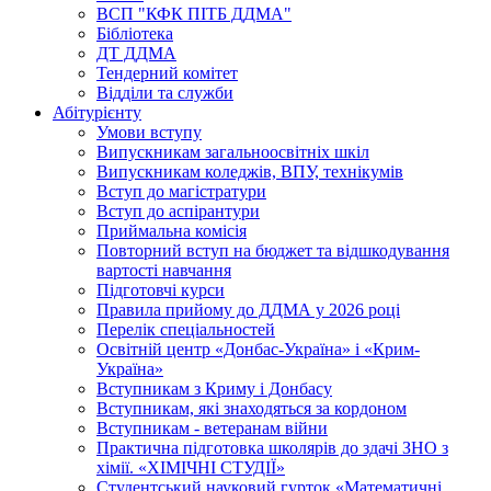
ВСП "КФК ПІТБ ДДМА"
Бібліотека
ДТ ДДМА
Тендерний комітет
Відділи та служби
Абітурієнту
Умови вступу
Випускникам загальноосвітніх шкіл
Випускникам коледжів, ВПУ, технікумів
Вступ до магістратури
Вступ до аспірантури
Приймальна комісія
Повторний вступ на бюджет та відшкодування
вартості навчання
Підготовчі курси
Правила прийому до ДДМА у 2026 році
Перелік спеціальностей
Освітній центр «Донбас-Україна» і «Крим-
Україна»
Вступникам з Криму і Донбасу
Вступникам, які знаходяться за кордоном
Вступникам - ветеранам війни
Практична підготовка школярів до здачі ЗНО з
хімії. «ХІМІЧНІ СТУДІЇ»
Студентський науковий гурток «Математичні