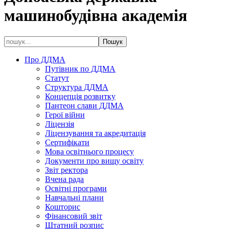
машинобудівна академія
Про ДДМА
Путівник по ДДМА
Статут
Структура ДДМА
Концепція розвитку
Пантеон слави ДДМА
Герої війни
Ліцензія
Ліцензування та акредитація
Сертифікати
Мова освітнього процесу
Документи про вищу освіту
Звіт ректора
Вчена рада
Освітні програми
Навчальні плани
Кошторис
Фінансовий звіт
Штатний розпис