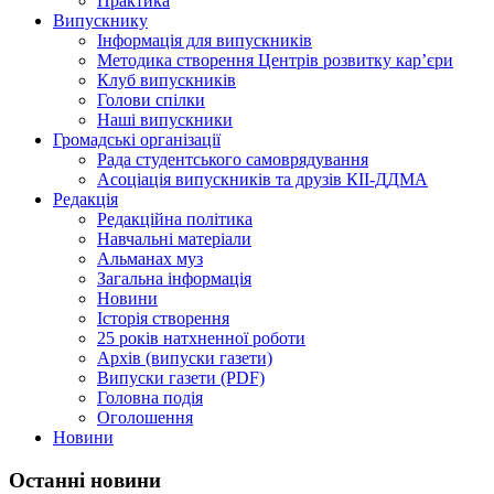
Практика
Випускнику
Інформація для випускників
Методика створення Центрів розвитку кар’єри
Клуб випускників
Голови спілки
Наші випускники
Громадські організації
Рада студентського самоврядування
Асоціація випускників та друзів КІІ-ДДМА
Редакція
Редакційна політика
Навчальні матеріали
Альманах муз
Загальна інформація
Новини
Історія створення
25 років натхненної роботи
Архів (випуски газети)
Випуски газети (PDF)
Головна подія
Оголошення
Новини
Останні новини