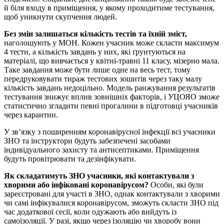
й біля входу в приміщення, у якому проходитиме тестування,
щоб уникнути скупчення людей.
Без змін залишаться кількість тестів та їхній зміст,
наголошують у МОН. Кожен учасник може скласти максимум
4 тести, а кількість завдань у них, які ґрунтуються на
матеріалі, що вивчається у квітні-травні 11 класу, мізерно мала.
Таке завдання може бути лише одне на весь тест, тому
передруковувати тираж тестових зошитів через таку малу
кількість завдань недоцільно. Модель ранжування результатів
тестування знижує вплив зовнішніх факторів, і УЦОЯО зможе
статистично згладити певні прогалини в підготовці учасників
через карантин.
У зв’язку з поширенням коронавірусної інфекції всі учасники
ЗНО та інструктори будуть забезпечені засобами
індивідуального захисту та антисептиками. Приміщення
будуть провітрювати та дезінфікувати.
Як складатимуть ЗНО учасники, які контактували з
хворими або інфіковані коронавірусом?
Особи, які були
зареєстровані для участі в ЗНО, однак контактували з хворими
чи самі інфікувалися коронавірусом, зможуть скласти ЗНО під
час додаткової сесії, коли одужають або вийдуть із
самоізоляції. У разі, якщо через ізоляцію чи хворобу вони