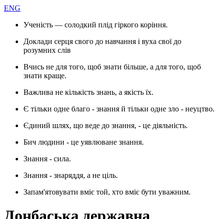
ENG
Ученість — солодкий плід гіркого коріння.
Доклади серця свого до навчання і вуха свої до
розумних слів
Вчись не для того, щоб знати більше, а для того, щоб
знати краще.
Важлива не кількість знань, а якість їх.
Є тільки одне благо - знання й тільки одне зло - неуцтво.
Єдиний шлях, що веде до знання, - це діяльність.
Бич людини - це уявлюване знання.
Знання - сила.
Знання - знаряддя, а не ціль.
Запам'ятовувати вміє той, хто вміє бути уважним.
Донбаська державна