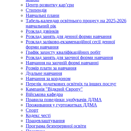
Центр розвитку кар’єри
Стипендія
Навчальні плани
Табель-календар освітнього процесу на 2025-2026
навчальний рік
Розклад дзвінків
Розклад занять для денної форми навчання
Розклад заліково-екзаменаційної сесії денної
форми навчання
Графік захисту кваліфікаційних робіт
Розклад занять для заочної форми навчання
Навчання на заочній формі навчанні
Розмір плати за навчання
Дуальне навчання
Навчання за кордоном
Перелік додаткових освітніх та інших послуг
Кампанія "Відкрий Європу"
Військова кафедра
Правила поведінки здобувачів ДДМА
Проживання у гуртожитках ДДМА
Спорт
Кодекс честі
Працевлаштування
Програма безперервної освіти