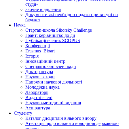
студії»
Заочне відділення
Документи які необхідно подати при вступі на
бюджет
Наука
Стартап-школа Sikorsky Challenge
Грант: керівництво до дії
Публікації вчених SCOPUS
Конференції
Erasmus+Bioart
Історія
Інноваційний центр
Спеціалізовані вчені ради
Докторантура
Наукові заходи
Напрями наукової діяльності
Молодіжна наука
Лабораторії
Видатні вчені
Науково-методичні видання
Аспірантура
Студенту
Каталог дисциплін вільного вибору
Атестація щодо вільного володіння державною
мовою