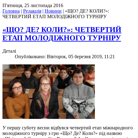
П'ятниця, 25 листопада 2016
Головна
|
Редакція
|
Новини
|
«ЩО? ДЕ? КОЛИ?»:
ЧЕТВЕРТИЙ ЕТАП МОЛОДІЖНОГО ТУРНІРУ
«ЩО? ДЕ? КОЛИ?»: ЧЕТВЕРТИЙ
ЕТАП МОЛОДІЖНОГО ТУРНІРУ
Деталі
Опубліковано: Вівторок, 05 березня 2019, 11:21
У першу суботу весни відбувся четвертий етап міжнародного
молодіжного турніру з гри «Що? Де? Коли?» під назвою