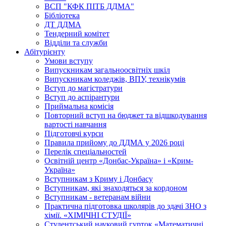
ВСП "КФК ПІТБ ДДМА"
Бібліотека
ДТ ДДМА
Тендерний комітет
Відділи та служби
Абітурієнту
Умови вступу
Випускникам загальноосвітніх шкіл
Випускникам коледжів, ВПУ, технікумів
Вступ до магістратури
Вступ до аспірантури
Приймальна комісія
Повторний вступ на бюджет та відшкодування
вартості навчання
Підготовчі курси
Правила прийому до ДДМА у 2026 році
Перелік спеціальностей
Освітній центр «Донбас-Україна» і «Крим-
Україна»
Вступникам з Криму і Донбасу
Вступникам, які знаходяться за кордоном
Вступникам - ветеранам війни
Практична підготовка школярів до здачі ЗНО з
хімії. «ХІМІЧНІ СТУДІЇ»
Студентський науковий гурток «Математичні