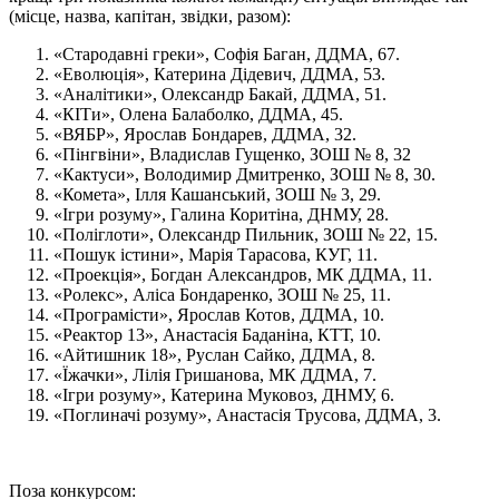
(місце, назва, капітан, звідки, разом):
«Стародавні греки», Софія Баган, ДДМА, 67.
«Еволюція», Катерина Дідевич, ДДМА, 53.
«Аналітики», Олександр Бакай, ДДМА, 51.
«КІТи», Олена Балаболко, ДДМА, 45.
«ВЯБР», Ярослав Бондарев, ДДМА, 32.
«Пінгвіни», Владислав Гущенко, ЗОШ № 8, 32
«Кактуси», Володимир Дмитренко, ЗОШ № 8, 30.
«Комета», Ілля Кашанський, ЗОШ № 3, 29.
«Ігри розуму», Галина Коритіна, ДНМУ, 28.
«Поліглоти», Олександр Пильник, ЗОШ № 22, 15.
«Пошук істини», Марія Тарасова, КУГ, 11.
«Проекція», Богдан Александров, МК ДДМА, 11.
«Ролекс», Аліса Бондаренко, ЗОШ № 25, 11.
«Програмісти», Ярослав Котов, ДДМА, 10.
«Реактор 13», Анастасія Баданіна, КТТ, 10.
«Айтишник 18», Руслан Сайко, ДДМА, 8.
«Їжачки», Лілія Гришанова, МК ДДМА, 7.
«Ігри розуму», Катерина Муковоз, ДНМУ, 6.
«Поглиначі розуму», Анастасія Трусова, ДДМА, 3.
Поза конкурсом: