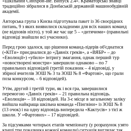
«Шкільний Синхрон-lite. Випуск 2.4». Краматорські знавці
традиційно зібралися в Донбаській державній машинобудівній
академії.
Авторська група з Києва підготувала пакет із 36 своєрідних
питань, 9 з яких виявилися складними для всіх наших команд
(не відповів ніхто), у той же час ще 5 – «дитячими» (правильні
відповіді знайшли всі учасники).
Перед грою здалося, що рішення команд-лідерів об'єднатися
(«КІТи» приєдналися до «Давніх греків», а «ВЯБР» – до
«Еволюції») «убило» інтригу змагання, однак перший тур
«новостворені монстри» завершили однаково – по 7
правильних відповідей (третій показник – 4 відповіді, у
збірної вчителів ЗОШ № 3 та ЗОШ № 8 «Фартові», що грали
поза конкурсом, – 6 відповідей).
Утім, другий і третій тури, як і вся гра, завершилися
перемогою «Давніх греків» – 21 правильна відповідь.
«Еволюція» – 18 відповідей. На 3-є місце в загальному заліку
вийшла найкраща шкільна команда «Пінгвіни» із ЗОШ № 8
(13 очок) і на одну відповідь випередила «Кактусів» з тієї ж
школи. У «Фартових» – 17 відповідей.
За підсумками чотирьох етапів чемпіонату (у розрахунок узято
кращі три показника кожної команди) ситуація виглядає так