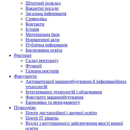
Штатний розклад
Вакантні посади
Загальна інформація
Символіка
Контакти
Історія
Матеріальна база
Нормативні акти
Публічна інформація
Інклюзивна освіта
Ректорат
Склад ректорату
Функції
Галерея ректорів
Факультети
Автоматизації машинобудування й інформаційних
технологій
Інтегрованих технологій і обладнання
Факультет машинобудування
Економіки та менеджменту
Підрозділи
Центр дистанційної і заочної освіти
Центр ІТ рішень
Відділ з внутрішнього забезпечення якості вищої
освіти