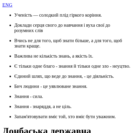
ENG
Ученість — солодкий плід гіркого коріння.
Доклади серця свого до навчання і вуха свої до
розумних слів
Вчись не для того, щоб знати більше, а для того, щоб
знати краще.
Важлива не кількість знань, а якість їх.
Є тільки одне благо - знання й тільки одне зло - неуцтво.
Єдиний шлях, що веде до знання, - це діяльність.
Бич людини - це уявлюване знання.
Знання - сила.
Знання - знаряддя, а не ціль.
Запам'ятовувати вміє той, хто вміє бути уважним.
Донбаська державна