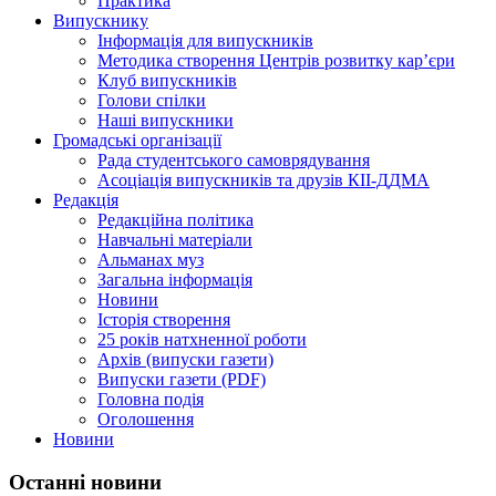
Практика
Випускнику
Інформація для випускників
Методика створення Центрів розвитку кар’єри
Клуб випускників
Голови спілки
Наші випускники
Громадські організації
Рада студентського самоврядування
Асоціація випускників та друзів КІІ-ДДМА
Редакція
Редакційна політика
Навчальні матеріали
Альманах муз
Загальна інформація
Новини
Історія створення
25 років натхненної роботи
Архів (випуски газети)
Випуски газети (PDF)
Головна подія
Оголошення
Новини
Останні новини