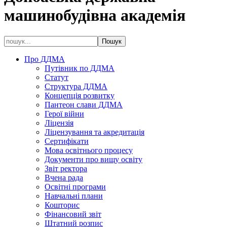
машинобудівна академія
Про ДДМА
Путівник по ДДМА
Статут
Структура ДДМА
Концепція розвитку
Пантеон слави ДДМА
Герої війни
Ліцензія
Ліцензування та акредитація
Сертифікати
Мова освітнього процесу
Документи про вищу освіту
Звіт ректора
Вчена рада
Освітні програми
Навчальні плани
Кошторис
Фінансовий звіт
Штатний розпис