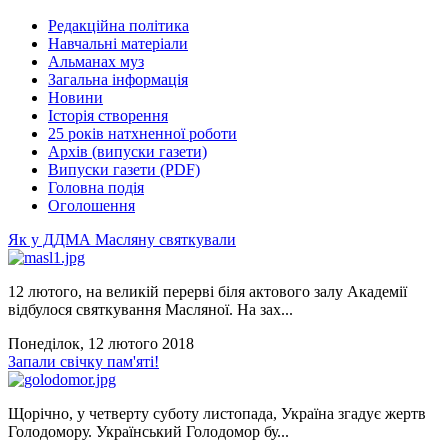
Редакційна політика
Навчальні матеріали
Альманах муз
Загальна інформація
Новини
Історія створення
25 років натхненної роботи
Архів (випуски газети)
Випуски газети (PDF)
Головна подія
Оголошення
Як у ДДМА Масляну святкували
12 лютого, на великій перерві біля актового залу Академії
відбулося святкування Масляної. На зах...
Понеділок, 12 лютого 2018
Запали свічку пам'яті!
Щорічно, у четверту суботу листопада, Україна згадує жертв
Голодомору. Український Голодомор бу...