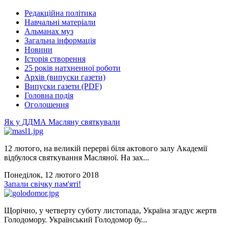
Редакційна політика
Навчальні матеріали
Альманах муз
Загальна інформація
Новини
Історія створення
25 років натхненної роботи
Архів (випуски газети)
Випуски газети (PDF)
Головна подія
Оголошення
Як у ДДМА Масляну святкували
12 лютого, на великій перерві біля актового залу Академії
відбулося святкування Масляної. На зах...
Понеділок, 12 лютого 2018
Запали свічку пам'яті!
Щорічно, у четверту суботу листопада, Україна згадує жертв
Голодомору. Український Голодомор бу...