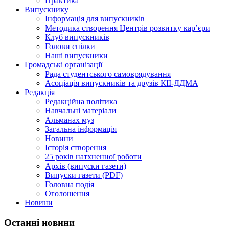
Практика
Випускнику
Інформація для випускників
Методика створення Центрів розвитку кар’єри
Клуб випускників
Голови спілки
Наші випускники
Громадські організації
Рада студентського самоврядування
Асоціація випускників та друзів КІІ-ДДМА
Редакція
Редакційна політика
Навчальні матеріали
Альманах муз
Загальна інформація
Новини
Історія створення
25 років натхненної роботи
Архів (випуски газети)
Випуски газети (PDF)
Головна подія
Оголошення
Новини
Останні новини