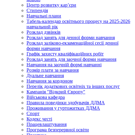
Центр розвитку кар’єри
Стипендія
Навчальні плани
Табель-календар освітнього процесу на 2025-2026
навчальний рік
Розклад дзвінків
Розклад занять для денної форми навчання
Розклад заліково-екзаменаційної сесії денної
форми навчання
Графік захисту кваліфікаційних робіт
Розклад занять для заочної форми навчання
Навчання на заочній формі навчанні
Розмір плати за навчання
Дуальне навчання
Навчання за кордоном
Перелік додаткових освітніх та інших послуг
Кампанія "Відкрий Європу"
Військова кафедра
Правила поведінки здобувачів ДДМА
Проживання у гуртожитках ДДМА
Спорт
Кодекс честі
Працевлаштування
Програма безперервної освіти