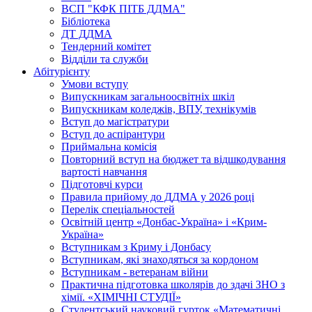
ВСП "КФК ПІТБ ДДМА"
Бібліотека
ДТ ДДМА
Тендерний комітет
Відділи та служби
Абітурієнту
Умови вступу
Випускникам загальноосвітніх шкіл
Випускникам коледжів, ВПУ, технікумів
Вступ до магістратури
Вступ до аспірантури
Приймальна комісія
Повторний вступ на бюджет та відшкодування
вартості навчання
Підготовчі курси
Правила прийому до ДДМА у 2026 році
Перелік спеціальностей
Освітній центр «Донбас-Україна» і «Крим-
Україна»
Вступникам з Криму і Донбасу
Вступникам, які знаходяться за кордоном
Вступникам - ветеранам війни
Практична підготовка школярів до здачі ЗНО з
хімії. «ХІМІЧНІ СТУДІЇ»
Студентський науковий гурток «Математичні