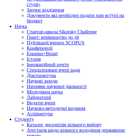
студії»
Заочне відділення
Документи які необхідно подати при вступі на
бюджет
Наука
Стартап-школа Sikorsky Challenge
Грант: керівництво до дії
Публікації вчених SCOPUS
Конференції
Erasmus+Bioart
Історія
Інноваційний центр
Спеціалізовані вчені ради
Докторантура
Наукові заходи
Напрями наукової діяльності
Молодіжна наука
Лабораторії
Видатні вчені
Науково-методичні видання
Аспірантура
Студенту
Каталог дисциплін вільного вибору
Атестація щодо вільного володіння державною
мовою