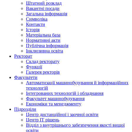
Штатний розклад
Вакантні посади
Загальна інформація
Символіка
Контакти
Історія
Матеріальна база
Нормативні акти
Публічна інформація
Інклюзивна освіта
Ректорат
Склад ректорату
Функції
Галерея ректорів
Факультети
Автоматизації машинобудування й інформаційних
технологій
Інтегрованих технологій і обладнання
Факультет машинобудування
Економіки та менеджменту
Підрозділи
Центр дистанційної і заочної освіти
Центр ІТ рішень
Відділ з внутрішнього забезпечення якості вищої
освіти