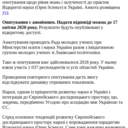
опитування щодо рівня знань і залученості до практик
Відкритої науки (Open Science) в Україні. Анкета розміщена
тут
.
Опитування є анонімним. Надати відповіді можна до 17
квітня 2020 року.
Результати будуть опубліковані у
відкритому доступі.
Анкетування проводить Рада молодих учених при
Міністерстві освіти і науки України разом з ініціативною
групою молодих учених зі Львівської політехніки.
Таке ж опитування вже здійснювалося 2018 року. У ньому
взяли участь 1 037 респондентів із усіх областей України.
Проведення повторного опитування дасть змогу
відслідкувати динаміку отриманих показників.
Наразі, одним із пріоритетів розвитку науки в Україні є
інтеграція до Європейського дослідницького простору, що,
зокрема, передбачено Угодою про асоціацію між Україною та
ЄС.
Серед основних тенденцій розвитку Європейського
дослідницького простору наразі є впровадження парадигми
Відкритої науки (Open Science). Саме тому важливо визначити