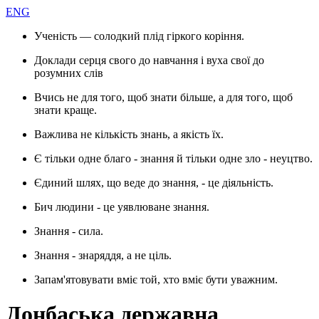
ENG
Ученість — солодкий плід гіркого коріння.
Доклади серця свого до навчання і вуха свої до
розумних слів
Вчись не для того, щоб знати більше, а для того, щоб
знати краще.
Важлива не кількість знань, а якість їх.
Є тільки одне благо - знання й тільки одне зло - неуцтво.
Єдиний шлях, що веде до знання, - це діяльність.
Бич людини - це уявлюване знання.
Знання - сила.
Знання - знаряддя, а не ціль.
Запам'ятовувати вміє той, хто вміє бути уважним.
Донбаська державна