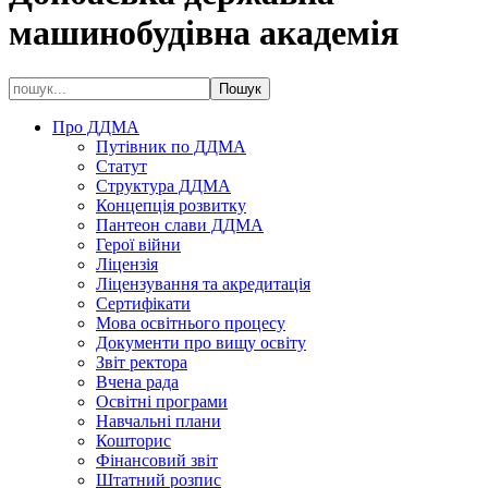
машинобудівна академія
Про ДДМА
Путівник по ДДМА
Статут
Структура ДДМА
Концепція розвитку
Пантеон слави ДДМА
Герої війни
Ліцензія
Ліцензування та акредитація
Сертифікати
Мова освітнього процесу
Документи про вищу освіту
Звіт ректора
Вчена рада
Освітні програми
Навчальні плани
Кошторис
Фінансовий звіт
Штатний розпис