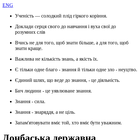
ENG
Ученість — солодкий плід гіркого коріння.
Доклади серця свого до навчання і вуха свої до
розумних слів
Вчись не для того, щоб знати більше, а для того, щоб
знати краще.
Важлива не кількість знань, а якість їх.
Є тільки одне благо - знання й тільки одне зло - неуцтво.
Єдиний шлях, що веде до знання, - це діяльність.
Бич людини - це уявлюване знання.
Знання - сила.
Знання - знаряддя, а не ціль.
Запам'ятовувати вміє той, хто вміє бути уважним.
Донбаська державна