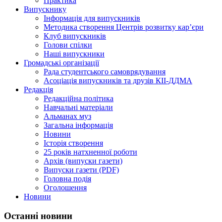
Практика
Випускнику
Інформація для випускників
Методика створення Центрів розвитку кар’єри
Клуб випускників
Голови спілки
Наші випускники
Громадські організації
Рада студентського самоврядування
Асоціація випускників та друзів КІІ-ДДМА
Редакція
Редакційна політика
Навчальні матеріали
Альманах муз
Загальна інформація
Новини
Історія створення
25 років натхненної роботи
Архів (випуски газети)
Випуски газети (PDF)
Головна подія
Оголошення
Новини
Останні новини