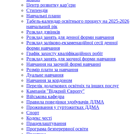
Центр розвитку кар’єри
Стипендія
Навчальні плани
Табель-календар освітнього процесу на 2025-2026
навчальний рік
Розклад дзвінків
Розклад занять для денної форми навчання
Розклад заліково-екзаменаційної сесії денної
форми навчання
Графік захисту кваліфікаційних робіт
Розклад занять для заочної форми навчання
Навчання на заочній формі навчанні
Розмір плати за навчання
Дуальне навчання
Навчання за кордоном
Перелік додаткових освітніх та інших послуг
Кампанія "Відкрий Європу"
Військова кафедра
Правила поведінки здобувачів ДДМА
Проживання у гуртожитках ДДМА
Спорт
Кодекс честі
Працевлаштування
Програма безперервної освіти