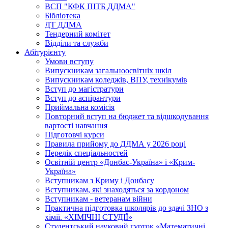
ВСП "КФК ПІТБ ДДМА"
Бібліотека
ДТ ДДМА
Тендерний комітет
Відділи та служби
Абітурієнту
Умови вступу
Випускникам загальноосвітніх шкіл
Випускникам коледжів, ВПУ, технікумів
Вступ до магістратури
Вступ до аспірантури
Приймальна комісія
Повторний вступ на бюджет та відшкодування
вартості навчання
Підготовчі курси
Правила прийому до ДДМА у 2026 році
Перелік спеціальностей
Освітній центр «Донбас-Україна» і «Крим-
Україна»
Вступникам з Криму і Донбасу
Вступникам, які знаходяться за кордоном
Вступникам - ветеранам війни
Практична підготовка школярів до здачі ЗНО з
хімії. «ХІМІЧНІ СТУДІЇ»
Студентський науковий гурток «Математичні