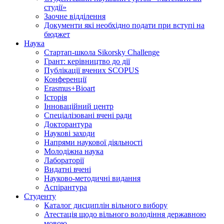
студії»
Заочне відділення
Документи які необхідно подати при вступі на
бюджет
Наука
Стартап-школа Sikorsky Challenge
Грант: керівництво до дії
Публікації вчених SCOPUS
Конференції
Erasmus+Bioart
Історія
Інноваційний центр
Спеціалізовані вчені ради
Докторантура
Наукові заходи
Напрями наукової діяльності
Молодіжна наука
Лабораторії
Видатні вчені
Науково-методичні видання
Аспірантура
Студенту
Каталог дисциплін вільного вибору
Атестація щодо вільного володіння державною
мовою