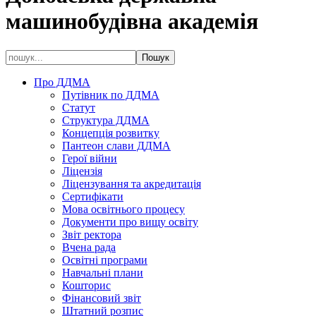
машинобудівна академія
Про ДДМА
Путівник по ДДМА
Статут
Структура ДДМА
Концепція розвитку
Пантеон слави ДДМА
Герої війни
Ліцензія
Ліцензування та акредитація
Сертифікати
Мова освітнього процесу
Документи про вищу освіту
Звіт ректора
Вчена рада
Освітні програми
Навчальні плани
Кошторис
Фінансовий звіт
Штатний розпис