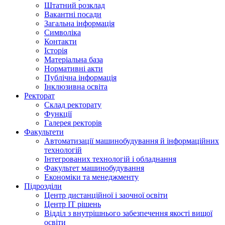
Штатний розклад
Вакантні посади
Загальна інформація
Символіка
Контакти
Історія
Матеріальна база
Нормативні акти
Публічна інформація
Інклюзивна освіта
Ректорат
Склад ректорату
Функції
Галерея ректорів
Факультети
Автоматизації машинобудування й інформаційних
технологій
Інтегрованих технологій і обладнання
Факультет машинобудування
Економіки та менеджменту
Підрозділи
Центр дистанційної і заочної освіти
Центр ІТ рішень
Відділ з внутрішнього забезпечення якості вищої
освіти