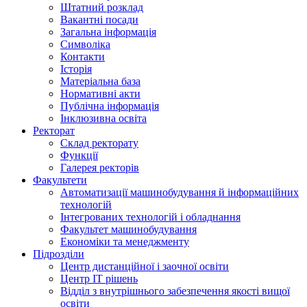
Штатний розклад
Вакантні посади
Загальна інформація
Символіка
Контакти
Історія
Матеріальна база
Нормативні акти
Публічна інформація
Інклюзивна освіта
Ректорат
Склад ректорату
Функції
Галерея ректорів
Факультети
Автоматизації машинобудування й інформаційних
технологій
Інтегрованих технологій і обладнання
Факультет машинобудування
Економіки та менеджменту
Підрозділи
Центр дистанційної і заочної освіти
Центр ІТ рішень
Відділ з внутрішнього забезпечення якості вищої
освіти