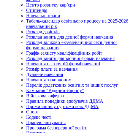
Центр розвитку кар’єри
Стипендія
Навчальні плани
Табель-календар освітнього процесу на 2025-2026
навчальний рік
Розклад дзвінків
Розклад занять для денної форми навчання
Розклад заліково-екзаменаційної сесії денної
форми навчання
Графік захисту кваліфікаційних робіт
Розклад занять для заочної форми навчання
Навчання на заочній формі навчанні
Розмір плати за навчання
Дуальне навчання
Навчання за кордоном
Перелік додаткових освітніх та інших послуг
Кампанія "Відкрий Європу"
Військова кафедра
Правила поведінки здобувачів ДДМА
Проживання у гуртожитках ДДМА
Спорт
Кодекс честі
Працевлаштування
Програма безперервної освіти