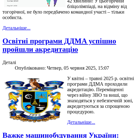
42 хвилини! У цьогорічній
бліцолімпіаді, на відміну від
тогорічної, не було передбачено командної участі – тільки
особиста.
Детальніше...
Освітні програми ДДМА успішно
пройшли акредитацію
Деталі
Опубліковано: Четвер, 05 червня 2025, 15:07
У квітні – травні 2025 р. освітні
програми ДДМА проходили
акредитацію. Переміщенні
через війну ЗВО та виші, що
знаходяться у небезпечній зоні,
акредитуються за спрощеною
процедурою.
Детальніше...
Важке машинобудування України: