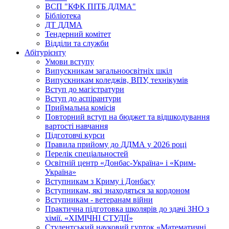
ВСП "КФК ПІТБ ДДМА"
Бібліотека
ДТ ДДМА
Тендерний комітет
Відділи та служби
Абітурієнту
Умови вступу
Випускникам загальноосвітніх шкіл
Випускникам коледжів, ВПУ, технікумів
Вступ до магістратури
Вступ до аспірантури
Приймальна комісія
Повторний вступ на бюджет та відшкодування
вартості навчання
Підготовчі курси
Правила прийому до ДДМА у 2026 році
Перелік спеціальностей
Освітній центр «Донбас-Україна» і «Крим-
Україна»
Вступникам з Криму і Донбасу
Вступникам, які знаходяться за кордоном
Вступникам - ветеранам війни
Практична підготовка школярів до здачі ЗНО з
хімії. «ХІМІЧНІ СТУДІЇ»
Студентський науковий гурток «Математичні