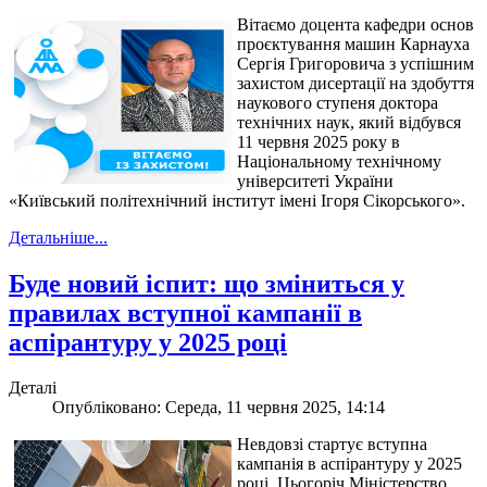
Вітаємо доцента кафедри основ
проєктування машин Карнауха
Сергія Григоровича з успішним
захистом дисертації на здобуття
наукового ступеня доктора
технічних наук, який відбувся
11 червня 2025 року в
Національному технічному
університеті України
«Київський політехнічний інститут імені Ігоря Сікорського».
Детальніше...
Буде новий іспит: що зміниться у
правилах вступної кампанії в
аспірантуру у 2025 році
Деталі
Опубліковано: Середа, 11 червня 2025, 14:14
Невдовзі стартує вступна
кампанія в аспірантуру у 2025
році. Цьогоріч Міністерство