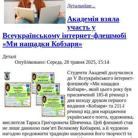
Детальніше...
Академія взяла
участь у
Всеукраїнському інтернет-флешмобі
«Ми нащадки Кобзаря»
Деталі
Опубліковано: Середа, 28 травня 2025, 15:14
Студенти Академії долучилися
до V Всеукраїнського інтернет-
флешмобу «Ми нащадки
Кобзаря», який цього року був
присвячений 185-й річниці з
дня виходу друком першого
видання «Кобзаря» та 211-ї
річниці від дня народження
українського поета, художника,
мислителя Тараса Григоровича Шевченка. Цей флешмоб став
не лише даниною пам’яті Великому Кобзареві, а й чудовою
нагодою продовжити традицію шанування його творчості та