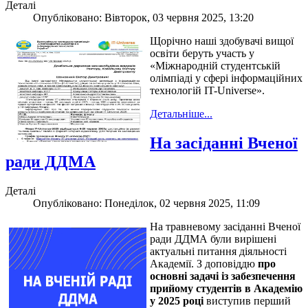
Деталі
Опубліковано: Вівторок, 03 червня 2025, 13:20
Щорічно наші здобувачі вищої
освіти беруть участь у
«Міжнародній студентській
олімпіаді у сфері інформаційних
технологій IT-Universe».
Детальніше...
На засіданні Вченої
ради ДДМА
Деталі
Опубліковано: Понеділок, 02 червня 2025, 11:09
На травневому засіданні Вченої
ради ДДМА були вирішені
актуальні питання діяльності
Академії. З доповіддю
про
основні задачі із забезпечення
прийому студентів в Академію
у 2025 році
виступив перший