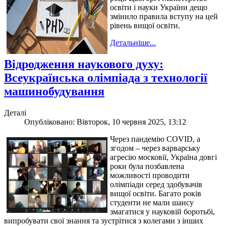
освіти і науки України дещо
змінило правила вступу на цей
рівень вищої освіти.
Детальніше...
Відродження наукового духу:
Всеукраїнська олімпіада з технології
машинобудування
Деталі
Опубліковано: Вівторок, 10 червня 2025, 13:12
Через пандемію COVID, а
згодом – через варварську
агресію московії, Україна довгі
роки була позбавлена
можливості проводити
олімпіади серед здобувачів
вищої освіти. Багато років
студенти не мали шансу
змагатися у науковій боротьбі,
випробувати свої знання та зустрітися з колегами з інших