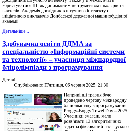
дослідників штучного інтелекту. Також у її межах вчать
користуватися ШІ як допоміжним інструментом школярів та
вчителів. Академія дослідників штучного інтелекту є
ініціативою викладачів Донбаської державної машинобудівної
академії.
Детальніше...
Здобувачка освіти ДДМА за
спеціальністю «Інформаційні системи
та технології» – учасниця міжнародної
бліцолімпіади з програмування
Деталі
Опубліковано: П'ятниця, 06 червня 2025, 21:30
Наприкінці травня було
проведено чергову міжнародну
бліцолімпіаду з програмування
Proggy-Buggy Towel Day – 2025.
Учасники змагань мали
розв’язати 13 алгоритмічних
задач за фіксований час – усього