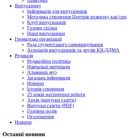
Практика
Випускнику
Інформація для випускників
Методика створення Центрів розвитку кар’єри
Клуб випускників
Голови спілки
Наші випускники
Громадські організації
Рада студентського самоврядування
Асоціація випускників та друзів КІІ-ДДМА
Редакція
Редакційна політика
Навчальні матеріали
Альманах муз
Загальна інформація
Новини
Історія створення
25 років натхненної роботи
Архів (випуски газети)
Випуски газети (PDF)
Головна подія
Оголошення
Новини
Останні новини