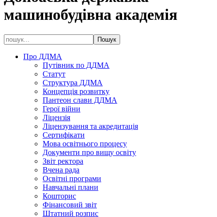
машинобудівна академія
Про ДДМА
Путівник по ДДМА
Статут
Структура ДДМА
Концепція розвитку
Пантеон слави ДДМА
Герої війни
Ліцензія
Ліцензування та акредитація
Сертифікати
Мова освітнього процесу
Документи про вищу освіту
Звіт ректора
Вчена рада
Освітні програми
Навчальні плани
Кошторис
Фінансовий звіт
Штатний розпис