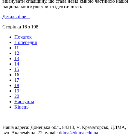
вшанувати спадщину, що стала невід’ємною частиною нашої
національної культури та ідентичності.
Детальніше...
Сторінка 16 з 198
Початок
Попередня
11
12
13
14
15
16
17
18
19
20
Наступна
Кінець
Наша адреса: Донецька обл., 84313, м. Краматорськ, ДДМА,
вул. Академічна, 72, е-mail:
ddma@ddma.edu.ua