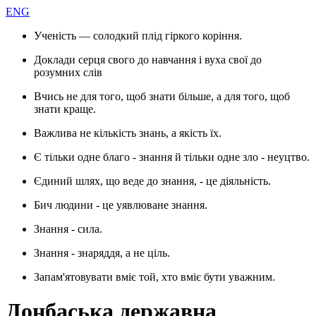
ENG
Ученість — солодкий плід гіркого коріння.
Доклади серця свого до навчання і вуха свої до
розумних слів
Вчись не для того, щоб знати більше, а для того, щоб
знати краще.
Важлива не кількість знань, а якість їх.
Є тільки одне благо - знання й тільки одне зло - неуцтво.
Єдиний шлях, що веде до знання, - це діяльність.
Бич людини - це уявлюване знання.
Знання - сила.
Знання - знаряддя, а не ціль.
Запам'ятовувати вміє той, хто вміє бути уважним.
Донбаська державна