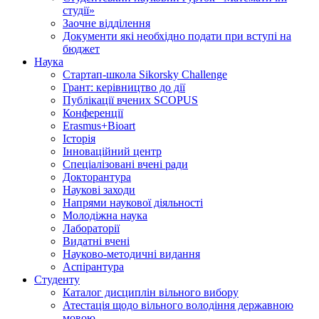
студії»
Заочне відділення
Документи які необхідно подати при вступі на
бюджет
Наука
Стартап-школа Sikorsky Challenge
Грант: керівництво до дії
Публікації вчених SCOPUS
Конференції
Erasmus+Bioart
Історія
Інноваційний центр
Спеціалізовані вчені ради
Докторантура
Наукові заходи
Напрями наукової діяльності
Молодіжна наука
Лабораторії
Видатні вчені
Науково-методичні видання
Аспірантура
Студенту
Каталог дисциплін вільного вибору
Атестація щодо вільного володіння державною
мовою