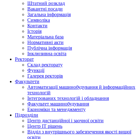
Штатний розклад
Вакантні посади
Загальна інформація
Символіка
Контакти
Історія
Матеріальна база
Нормативні акти
Публічна інформація
Інклюзивна освіта
Ректорат
Склад ректорату
Функції
Галерея ректорів
Факультети
Автоматизації машинобудування й інформаційних
технологій
Інтегрованих технологій і обладнання
Факультет машинобудування
Економіки та менеджменту
Підрозділи
Центр дистанційної і заочної освіти
Центр ІТ рішень
Відділ з внутрішнього забезпечення якості вищої
освіти