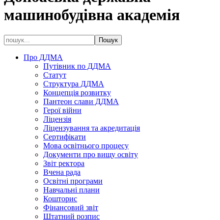
машинобудівна академія
Про ДДМА
Путівник по ДДМА
Статут
Структура ДДМА
Концепція розвитку
Пантеон слави ДДМА
Герої війни
Ліцензія
Ліцензування та акредитація
Сертифікати
Мова освітнього процесу
Документи про вищу освіту
Звіт ректора
Вчена рада
Освітні програми
Навчальні плани
Кошторис
Фінансовий звіт
Штатний розпис