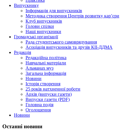
Практика
Випускнику
Інформація для випускників
Методика створення Центрів розвитку кар’єри
Клуб випускників
Голови спілки
Наші випускники
Громадські організації
Рада студентського самоврядування
Асоціація випускників та друзів КІІ-ДДМА
Редакція
Редакційна політика
Навчальні матеріали
Альманах муз
Загальна інформація
Новини
Історія створення
25 років натхненної роботи
Архів (випуски газети)
Випуски газети (PDF)
Головна подія
Оголошення
Новини
Останні новини