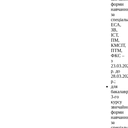
форми
навчанн
за
спеціал
ЕСА,
ЗВ,
ІСТ,
ПМ,
КМСІТ,
ПТМ,
ФКС –
з
23.03.20
р. до
28.03.20
р.;
для
бакалавр
3-го
курсу
звичайн
форми
навчанн
за
спеціал