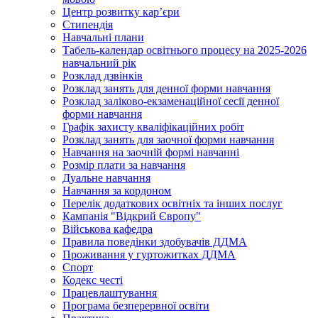
Центр розвитку кар’єри
Стипендія
Навчальні плани
Табель-календар освітнього процесу на 2025-2026
навчальний рік
Розклад дзвінків
Розклад занять для денної форми навчання
Розклад заліково-екзаменаційної сесії денної
форми навчання
Графік захисту кваліфікаційних робіт
Розклад занять для заочної форми навчання
Навчання на заочній формі навчанні
Розмір плати за навчання
Дуальне навчання
Навчання за кордоном
Перелік додаткових освітніх та інших послуг
Кампанія "Відкрий Європу"
Військова кафедра
Правила поведінки здобувачів ДДМА
Проживання у гуртожитках ДДМА
Спорт
Кодекс честі
Працевлаштування
Програма безперервної освіти