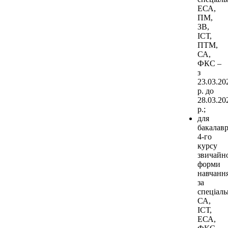
ЕСА,
ПМ,
ЗВ,
ІСТ,
ПТМ,
СА,
ФКС –
з
23.03.20
р. до
28.03.20
р.;
для
бакалавр
4-го
курсу
звичайн
форми
навчанн
за
спеціал
СА,
ІСТ,
ЕСА,