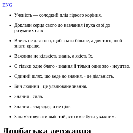
ENG
Ученість — солодкий плід гіркого коріння.
Доклади серця свого до навчання і вуха свої до
розумних слів
Вчись не для того, щоб знати більше, а для того, щоб
знати краще.
Важлива не кількість знань, а якість їх.
Є тільки одне благо - знання й тільки одне зло - неуцтво.
Єдиний шлях, що веде до знання, - це діяльність.
Бич людини - це уявлюване знання.
Знання - сила.
Знання - знаряддя, а не ціль.
Запам'ятовувати вміє той, хто вміє бути уважним.
Донбаська державна