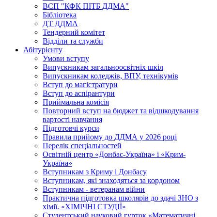
ВСП "КФК ПІТБ ДДМА"
Бібліотека
ДТ ДДМА
Тендерний комітет
Відділи та служби
Абітурієнту
Умови вступу
Випускникам загальноосвітніх шкіл
Випускникам коледжів, ВПУ, технікумів
Вступ до магістратури
Вступ до аспірантури
Приймальна комісія
Повторний вступ на бюджет та відшкодування
вартості навчання
Підготовчі курси
Правила прийому до ДДМА у 2026 році
Перелік спеціальностей
Освітній центр «Донбас-Україна» і «Крим-
Україна»
Вступникам з Криму і Донбасу
Вступникам, які знаходяться за кордоном
Вступникам - ветеранам війни
Практична підготовка школярів до здачі ЗНО з
хімії. «ХІМІЧНІ СТУДІЇ»
Студентський науковий гурток «Математичні