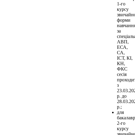
1-го
курсу
звичайн
форми
навчанн
за
спеціал
АВП,
ЕСА,
СА,
ІСТ, КІ,
КН,
ФКС
сесія
проходи
з
23.03.20
р. до
28.03.20
р.;
для
бакалавр
2-го
курсу
звичайн