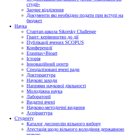
студії»
Заочне відділення
Документи які необхідно подати при вступі на
бюджет
Наука
Стартап-школа Sikorsky Challenge
Грант: керівництво до дії
Публікації вчених SCOPUS
Конференції
Erasmus+Bioart
Історія
Інноваційний центр
Спеціалізовані вчені ради
Докторантура
Наукові заходи
Напрями наукової діяльності
Молодіжна наука
Лабораторії
Видатні вчені
Науково-методичні видання
Аспірантура
Студенту
Каталог дисциплін вільного вибору
Атестація щодо вільного володіння державною
мовою