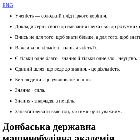
ENG
Ученість — солодкий плід гіркого коріння.
Доклади серця свого до навчання і вуха свої до розумних 
Вчись не для того, щоб знати більше, а для того, щоб знат
Важлива не кількість знань, а якість їх.
Є тільки одне благо - знання й тільки одне зло - неуцтво.
Єдиний шлях, що веде до знання, - це діяльність.
Бич людини - це уявлюване знання.
Знання - сила.
Знання - знаряддя, а не ціль.
Запам'ятовувати вміє той, хто вміє бути уважним.
Донбаська державна
машинобудівна академія