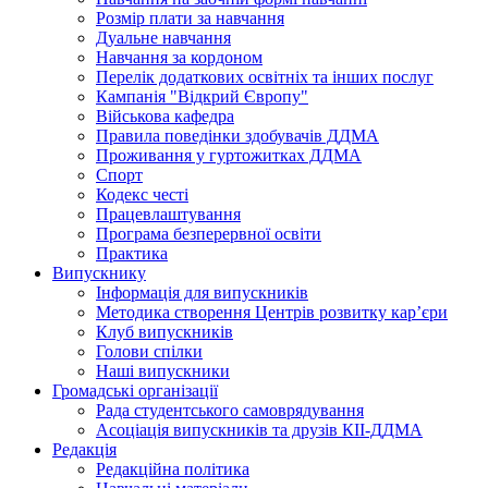
Розмір плати за навчання
Дуальне навчання
Навчання за кордоном
Перелік додаткових освітніх та інших послуг
Кампанія "Відкрий Європу"
Військова кафедра
Правила поведінки здобувачів ДДМА
Проживання у гуртожитках ДДМА
Спорт
Кодекс честі
Працевлаштування
Програма безперервної освіти
Практика
Випускнику
Інформація для випускників
Методика створення Центрів розвитку кар’єри
Клуб випускників
Голови спілки
Наші випускники
Громадські організації
Рада студентського самоврядування
Асоціація випускників та друзів КІІ-ДДМА
Редакція
Редакційна політика