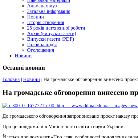
Навчальні матеріали
Альманах муз
Загальна інформація
Новини
Історія створення
25 років натхненної роботи
Архів (випуски газети)
Випуски газети (PDF)
Головна подія
Оголошення
Новини
Останні новини
Головна
|
Новини
|
На громадське обговорення винесено проєкт 
На громадське обговорення винесено про
До громадського обговорення запропоновано проєкт наказу про о
Про це повідомили в Міністерстві освіти і науки України.
Йдеться про документ «Про деякі особливості поновлення та зм