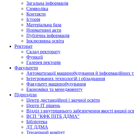
Загальна інформація
Символіка
Контакти
Історія
Матеріальна база
Нормативні акти
Публічна інформація
Інклюзивна освіта
Ректорат
Склад ректорату
Функції
Галерея ректорів
Факультети
Автоматизації машинобудування й інформаційних т
Інтегрованих технологій і обладнання
Факультет машинобудування
Економіки та менеджменту
Підрозділи
Центр дистанційної і заочної освіти
Центр ІТ рішень
Відділ з внутрішнього забезпечення якості вищої ос
ВСП "КФК ПІТБ ДДМА"
Бібліотека
ДТ ДДМА
Тендерний комітет