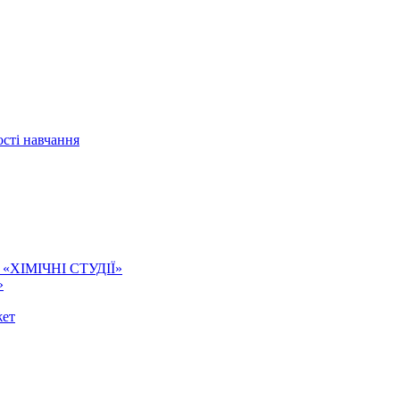
сті навчання
ї. «ХІМІЧНІ СТУДІЇ»
»
жет