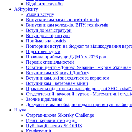
Відділи та служби
Абітурієнту
Умови вступу
Випускникам загальноосвітніх шкіл
Випускникам коледжів, ВПУ, технікумів
Вступ до магістратури
Вступ до аспірантури
Приймальна комісія
Повторний вступ на бюджет та відшкодування варто
Підготовчі курси
Правила прийому до ДДМА у 2026 році
Перелік спеціальностей
Освітній центр «Донбас-Україна» і «Крим-Україна»
Вступникам з Криму і Донбасу
Вступникам, які знаходяться за кордоном
Вступникам - ветеранам війни
Практична підготовка школярів до здачі ЗНО з хімі
Студентський науковий гурток «Математичні студії
Заочне відділення
Документи які необхідно подати при вступі на бюд
Наука
Стартап-школа Sikorsky Challenge
Грант: керівництво до дії
Публікації вчених SCOPUS
Конференції