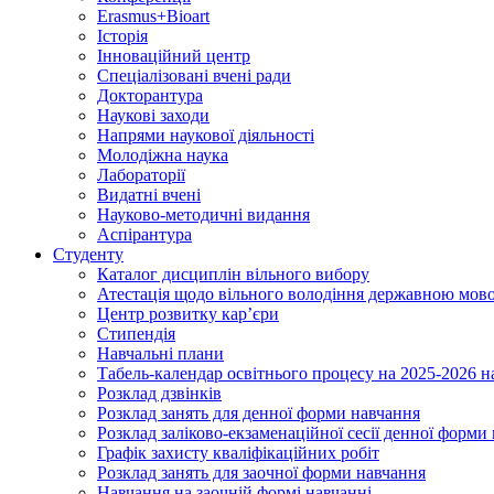
Erasmus+Bioart
Історія
Інноваційний центр
Спеціалізовані вчені ради
Докторантура
Наукові заходи
Напрями наукової діяльності
Молодіжна наука
Лабораторії
Видатні вчені
Науково-методичні видання
Аспірантура
Студенту
Каталог дисциплін вільного вибору
Атестація щодо вільного володіння державною мов
Центр розвитку кар’єри
Стипендія
Навчальні плани
Табель-календар освітнього процесу на 2025-2026 н
Розклад дзвінків
Розклад занять для денної форми навчання
Розклад заліково-екзаменаційної сесії денної форми
Графік захисту кваліфікаційних робіт
Розклад занять для заочної форми навчання
Навчання на заочній формі навчанні