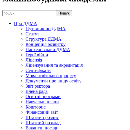
Про ДДМА
Путівник по ДДМА
Статут
Структура ДДМА
Концепція розвитку
Пантеон слави ДДМА
Герої війни
Ліцензія
Ліцензування та акредитація
Сертифікати
Мова освітнього процесу
Документи про вищу освіту
Звіт ректора
Вчена рада
Освітні програми
Навчальні плани
Кошторис
Фінансовий звіт
Штатний розпис
Штатний розклад
Вакантні посади