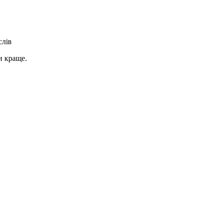
слів
и краще.