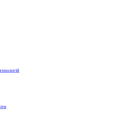
ехнологій
віти