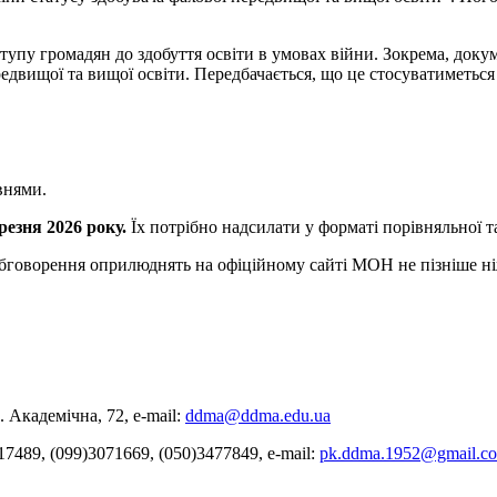
пу громадян до здобуття освіти в умовах війни. Зокрема, доку
ередвищої та вищої освіти. Передбачається, що це стосуватиметься
внями.
резня 2026 року.
Їх потрібно надсилати у форматі порівняльної т
обговорення оприлюднять на офіційному сайті МОН не пізніше ніж
 Академічна, 72, е-mail:
ddma@ddma.edu.ua
17489, (099)3071669, (050)3477849, e-mail:
pk.ddma.1952@gmail.c