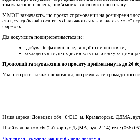
також законів і рішень, пов’язаних із дією воєнного стану.
У МОН зазначають, що проєкт спрямований на розширення досту
статусу здобувачів освіти, які навчаються у закладах фахової п
формою.
Дія документа поширюватиметься на:
здобувачів фахової передвищої та вищої освіти;
заклади освіти, які здійснюють підготовку за цими рі
Пропозиції та зауваження до проєкту прийматимуть до 26 бе
У міністерстві також повідомили, що результати громадського 
Наша адреса: Донецька обл., 84313, м. Краматорськ, ДДМА, вул.
Приймальна комісія (2-й корпус ДДМА, ауд. 2214) тел.: (066) 05
Донбаська державна машинобудівна академія