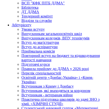
ВСП "КФК ПІТБ ДДМА"
Бібліотека
ДТ ДДМА
Тендерний комітет
Відділи та служби
Абітурієнту
Умови вступу
Випускникам загальноосвітніх шкіл
Випускникам коледжів, ВПУ, технікумів
Вступ до магістратури
Вступ до аспірантури
Приймальна комісія
Повторний вступ на бюджет та відшкодування
вартості навчання
Підготовчі курси
Правила прийому до ДДМА у 2026 році
Перелік спеціальностей
Освітній центр «Донбас-Україна» і «Крим-
Україна»
Вступникам з Криму і Донбасу
Вступникам, які знаходяться за кордоном
Вступникам - ветеранам війни
Практична підготовка школярів до здачі ЗНО з
хімії. «ХІМІЧНІ СТУДІЇ»
Студентський науковий гурток «Математичні