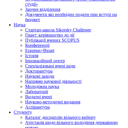
студії»
Заочне відділення
Документи які необхідно подати при вступі на
бюджет
Наука
Стартап-школа Sikorsky Challenge
Грант: керівництво до дії
Публікації вчених SCOPUS
Конференції
Erasmus+Bioart
Історія
Інноваційний центр
Спеціалізовані вчені ради
Докторантура
Наукові заходи
Напрями наукової діяльності
Молодіжна наука
Лабораторії
Видатні вчені
Науково-методичні видання
Аспірантура
Студенту
Каталог дисциплін вільного вибору
Атестація щодо вільного володіння державною
мовою