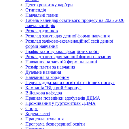
Центр розвитку кар’єри
Стипендія
Навчальні плани
Табель-календар освітнього процесу на 2025-2026
навчальний рік
Розклад дзвінків
Розклад занять для денної форми навчання
Розклад заліково-екзаменаційної сесії денної
форми навчання
Графік захисту кваліфікаційних робіт
Розклад занять для заочної форми навчання
Навчання на заочній формі навчанні
Розмір плати за навчання
Дуальне навчання
Навчання за кордоном
Перелік додаткових освітніх та інших послуг
Кампанія "Відкрий Європу"
Військова кафедра
Правила поведінки здобувачів ДДМА
Проживання у гуртожитках ДДМА
Спорт
Кодекс честі
Працевлаштування
Програма безперервної освіти