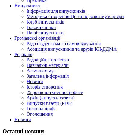
Практика
Випускнику
Інформація для випускників
Методика створення Центрів розвитку кар’єри
Клуб випускників
Голови спілки
Наші випускники
Громадські організації
Рада студентського самоврядування
Асоціація випускників та друзів КІІ-ДДМА
Редакція
Редакційна політика
Навчальні матеріали
Альманах муз
Загальна інформація
Новини
Історія створення
25 років натхненної роботи
Архів (випуски газети)
Випуски газети (PDF)
Головна подія
Оголошення
Новини
Останні новини