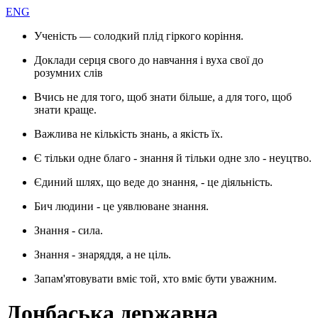
ENG
Ученість — солодкий плід гіркого коріння.
Доклади серця свого до навчання і вуха свої до
розумних слів
Вчись не для того, щоб знати більше, а для того, щоб
знати краще.
Важлива не кількість знань, а якість їх.
Є тільки одне благо - знання й тільки одне зло - неуцтво.
Єдиний шлях, що веде до знання, - це діяльність.
Бич людини - це уявлюване знання.
Знання - сила.
Знання - знаряддя, а не ціль.
Запам'ятовувати вміє той, хто вміє бути уважним.
Донбаська державна