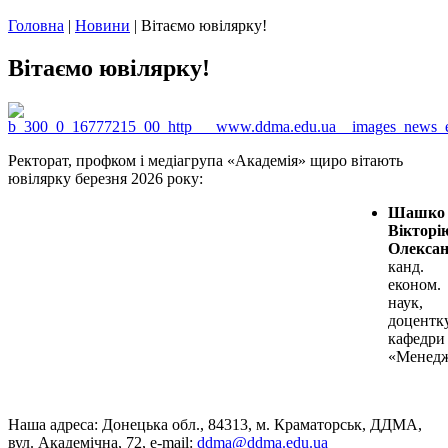
Головна
|
Новини
|
Вітаємо ювілярку!
Вітаємо ювілярку!
Ректорат, профком і медіагрупа «Академія» щиро вітають
ювілярку березня 2026 року:
Шашко
Вікторі
Олексан
канд.
економ.
наук,
доцентк
кафедри
«Менедж
Наша адреса: Донецька обл., 84313, м. Краматорськ, ДДМА,
вул. Академічна, 72, е-mail:
ddma@ddma.edu.ua