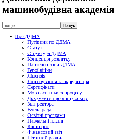
машинобудівна академія
Про ДДМА
Путівник по ДДМА
Статут
Структура ДДМА
Концепція розвитку
Пантеон слави ДДМА
Герої війни
Ліцензія
Ліцензування та акредитація
Сертифікати
Мова освітнього процесу
Документи про вищу освіту
Звіт ректора
Вчена рада
Освітні програми
Навчальні плани
Кошторис
Фінансовий звіт
Штатний розпис