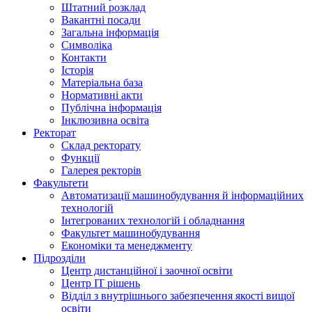
Штатний розклад
Вакантні посади
Загальна інформація
Символіка
Контакти
Історія
Матеріальна база
Нормативні акти
Публічна інформація
Інклюзивна освіта
Ректорат
Склад ректорату
Функції
Галерея ректорів
Факультети
Автоматизації машинобудування й інформаційних
технологій
Інтегрованих технологій і обладнання
Факультет машинобудування
Економіки та менеджменту
Підрозділи
Центр дистанційної і заочної освіти
Центр ІТ рішень
Відділ з внутрішнього забезпечення якості вищої
освіти