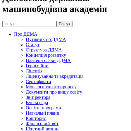
машинобудівна академія
Про ДДМА
Путівник по ДДМА
Статут
Структура ДДМА
Концепція розвитку
Пантеон слави ДДМА
Герої війни
Ліцензія
Ліцензування та акредитація
Сертифікати
Мова освітнього процесу
Документи про вищу освіту
Звіт ректора
Вчена рада
Освітні програми
Навчальні плани
Кошторис
Фінансовий звіт
Штатний розпис