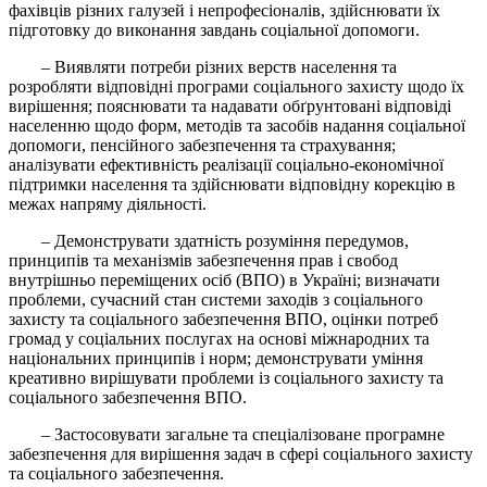
фахівців різних галузей і непрофесіоналів, здійснювати їх
підготовку до виконання завдань соціальної допомоги.
– Виявляти потреби різних верств населення та
розробляти відповідні програми соціального захисту щодо їх
вирішення; пояснювати та надавати обґрунтовані відповіді
населенню щодо форм, методів та засобів надання соціальної
допомоги, пенсійного забезпечення та страхування;
аналізувати ефективність реалізації соціально-економічної
підтримки населення та здійснювати відповідну корекцію в
межах напряму діяльності.
– Демонструвати здатність розуміння передумов,
принципів та механізмів забезпечення прав і свобод
внутрішньо переміщених осіб (ВПО) в Україні; визначати
проблеми, сучасний стан системи заходів з соціального
захисту та соціального забезпечення ВПО, оцінки потреб
громад у соціальних послугах на основі міжнародних та
національних принципів і норм; демонструвати уміння
креативно вирішувати проблеми із соціального захисту та
соціального забезпечення ВПО.
– Застосовувати загальне та спеціалізоване програмне
забезпечення для вирішення задач в сфері соціального захисту
та соціального забезпечення.