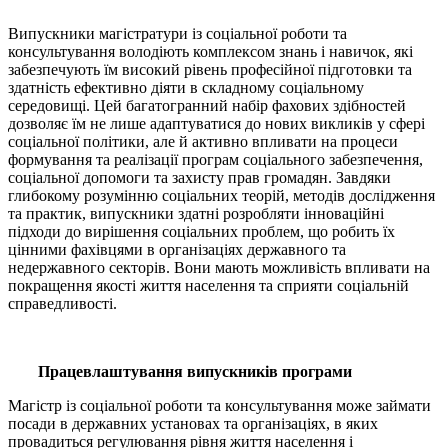
Випускники магістратури із соціальної роботи та
консультування володіють комплексом знань і навичок, які
забезпечують їм високий рівень професійної підготовки та
здатність ефективно діяти в складному соціальному
середовищі. Цей багатогранний набір фахових здібностей
дозволяє їм не лише адаптуватися до нових викликів у сфері
соціальної політики, але й активно впливати на процеси
формування та реалізації програм соціального забезпечення,
соціальної допомоги та захисту прав громадян. Завдяки
глибокому розумінню соціальних теорій, методів дослідження
та практик, випускники здатні розробляти інноваційні
підходи до вирішення соціальних проблем, що робить їх
цінними фахівцями в організаціях державного та
недержавного секторів. Вони мають можливість впливати на
покращення якості життя населення та сприяти соціальній
справедливості.
Працевлаштування випускників програми
Магістр із соціальної роботи та консультування може займати
посади в державних установах та організаціях, в яких
провадиться регулювання рівня життя населення і