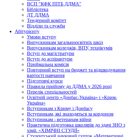
ВСП "КФК ПІТБ ДДМА"
Бібліотека
ДТ ДДМА
Тендерний комітет
Відділи та служби
Абітурієнту
Умови вступу
Випускникам загальноосвітніх шкіл
Випускникам коледжів, ВПУ, технікумів
Вступ до магістратури
Вступ до аспірантури
Приймальна комісія
Повторний вступ на бюджет та відшкодування
вартості навчання
Підготовчі курси
Правила прийому до ДДМА у 2026 році
Перелік спеціальностей
Освітній центр «Донбас-Україна» і «Крим-
Україна»
Вступникам з Криму і Донбасу
Вступникам, які знаходяться за кордоном
Вступникам - ветеранам війни
Практична підготовка школярів до здачі ЗНО з
хімії. «ХІМІЧНІ СТУДІЇ»
Студентський науковий гурток «Математичні