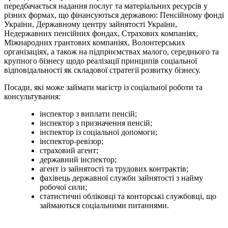
передбачається надання послуг та матеріальних ресурсів у
різних формах, що фінансуються державою: Пенсійному фонді
України, Державному центру зайнятості України,
Недержавних пенсійних фондах, Страхових компаніях,
Міжнародних грантових компаніях, Волонтерських
організаціях, а також на підприємствах малого, середнього та
крупного бізнесу щодо реалізації принципів соціальної
відповідальності як складової стратегії розвитку бізнесу.
Посади, які може займати магістр із соціальної роботи та
консультування:
інспектор з виплати пенсій;
інспектор з призначення пенсій;
інспектор із соціальної допомоги;
інспектор-ревізор;
страховий агент;
державний інспектор;
агент із зайнятості та трудових контрактів;
фахівець державної служби зайнятості з найму
робочої сили;
статистичні обліковці та конторські службовці, що
займаються соціальними питаннями.