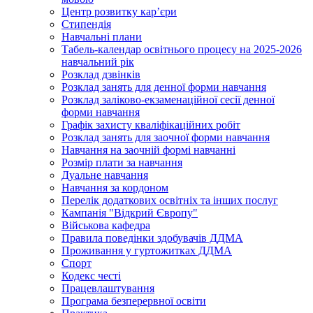
Центр розвитку кар’єри
Стипендія
Навчальні плани
Табель-календар освітнього процесу на 2025-2026
навчальний рік
Розклад дзвінків
Розклад занять для денної форми навчання
Розклад заліково-екзаменаційної сесії денної
форми навчання
Графік захисту кваліфікаційних робіт
Розклад занять для заочної форми навчання
Навчання на заочній формі навчанні
Розмір плати за навчання
Дуальне навчання
Навчання за кордоном
Перелік додаткових освітніх та інших послуг
Кампанія "Відкрий Європу"
Військова кафедра
Правила поведінки здобувачів ДДМА
Проживання у гуртожитках ДДМА
Спорт
Кодекс честі
Працевлаштування
Програма безперервної освіти