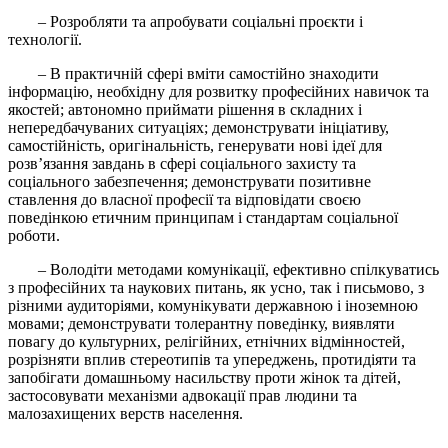
– Розробляти та апробувати соціальні проєкти і
технології.
– В практичній сфері вміти самостійно знаходити
інформацію, необхідну для розвитку професійних навичок та
якостей; автономно приймати рішення в складних і
непередбачуваних ситуаціях; демонструвати ініціативу,
самостійність, оригінальність, генерувати нові ідеї для
розв’язання завдань в сфері соціального захисту та
соціального забезпечення; демонструвати позитивне
ставлення до власної професії та відповідати своєю
поведінкою етичним принципам і стандартам соціальної
роботи.
– Володіти методами комунікації, ефективно спілкуватись
з професійних та наукових питань, як усно, так і письмово, з
різними аудиторіями, комунікувати державною і іноземною
мовами; демонструвати толерантну поведінку, виявляти
повагу до культурних, релігійних, етнічних відмінностей,
розрізняти вплив стереотипів та упереджень, протидіяти та
запобігати домашньому насильству проти жінок та дітей,
застосовувати механізми адвокації прав людини та
малозахищених верств населення.