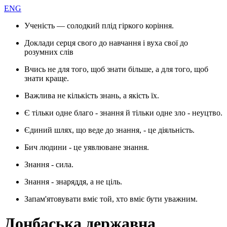
ENG
Ученість — солодкий плід гіркого коріння.
Доклади серця свого до навчання і вуха свої до
розумних слів
Вчись не для того, щоб знати більше, а для того, щоб
знати краще.
Важлива не кількість знань, а якість їх.
Є тільки одне благо - знання й тільки одне зло - неуцтво.
Єдиний шлях, що веде до знання, - це діяльність.
Бич людини - це уявлюване знання.
Знання - сила.
Знання - знаряддя, а не ціль.
Запам'ятовувати вміє той, хто вміє бути уважним.
Донбаська державна