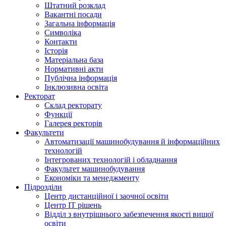
Штатний розклад
Вакантні посади
Загальна інформація
Символіка
Контакти
Історія
Матеріальна база
Нормативні акти
Публічна інформація
Інклюзивна освіта
Ректорат
Склад ректорату
Функції
Галерея ректорів
Факультети
Автоматизації машинобудування й інформаційних
технологій
Інтегрованих технологій і обладнання
Факультет машинобудування
Економіки та менеджменту
Підрозділи
Центр дистанційної і заочної освіти
Центр ІТ рішень
Відділ з внутрішнього забезпечення якості вищої
освіти