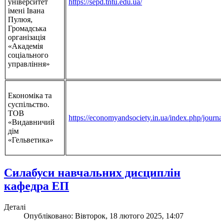
університет
https://sepd.tntu.edu.ua/
імені Івана
Пулюя,
Громадська
організація
«Академія
соціального
управління»
Економіка та
суспільство.
ТОВ
https://economyandsociety.in.ua/index.php/journa
«Видавничий
дім
«Гельветика»
Силабуси навчальних дисциплін
кафедра ЕП
Деталі
Опубліковано: Вівторок, 18 лютого 2025, 14:07