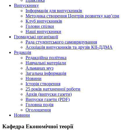
Практика
Випускнику
Інформація для випускників
Методика створення Центрів розвитку кар’єри
Клуб випускників
Голови спілки
Наші випускники
Громадські організації
Рада студентського самоврядування
Асоціація випускників та друзів КІІ-ДДМА
Редакція
Редакційна політика
Навчальні матеріали
Альманах муз
Загальна інформація
Новини
Історія створення
25 років натхненної роботи
Архів (випуски газети)
Випуски газети (PDF)
Головна подія
Оголошення
Новини
Кафедра Економічної теорії