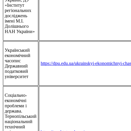
«Інститут
регіональних
досліджень
імені М.І.
Долішнього
НАН України»
Український
економічний
часопис
https://dpu.edu.ua/ukrainskyi-ekonomichnyi-cha
Державний
податковий
університет
Соціально-
економічні
проблеми і
держава.
Тернопільський
національний
технічний