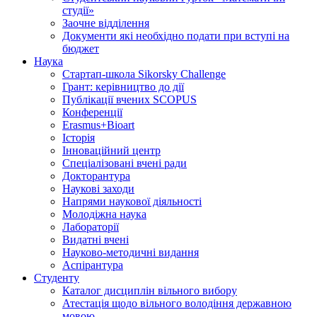
студії»
Заочне відділення
Документи які необхідно подати при вступі на
бюджет
Наука
Стартап-школа Sikorsky Challenge
Грант: керівництво до дії
Публікації вчених SCOPUS
Конференції
Erasmus+Bioart
Історія
Інноваційний центр
Спеціалізовані вчені ради
Докторантура
Наукові заходи
Напрями наукової діяльності
Молодіжна наука
Лабораторії
Видатні вчені
Науково-методичні видання
Аспірантура
Студенту
Каталог дисциплін вільного вибору
Атестація щодо вільного володіння державною
мовою