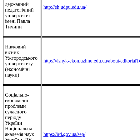
державний
http://eh.udpu.edu.ua/
педагогічний
університет
імені Павла
Тичини
Науковий
вісник
Ужгородського
http://visnyk-ekon.uzhnu.edu.ua/about/editorial
університету
(економічні
науки)
Соціально-
економічні
проблеми
сучасного
періоду
України
Національна
академія наук
https://ird.gov.ua/sep/
України, ДУ