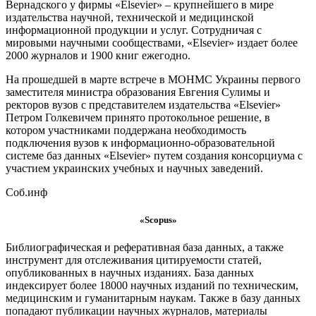
Вернадского у фирмы «Elsevier» – крупнейшего в мире
издательства научной, технической и медицинской
информационной продукции и услуг. Сотрудничая с
мировыми научными сообществами, «Elsevier» издает более
2000 журналов и 1900 книг ежегодно.
На прошедшей в марте встрече в МОНМС Украины первого
заместителя министра образования Евгения Сулимы и
ректоров вузов с представителем издательства «Elsevier»
Петром Голкевичем принято протокольное решение, в
котором участниками поддержана необходимость
подключения вузов к информационно-образовательной
системе баз данных «Elsevier» путем создания консорциума с
участием украинских учебных и научных заведений.
Соб.инф
«Scopus»
Библиографическая и реферативная база данных, а также
инструмент для отслеживания цитируемости статей,
опубликованных в научных изданиях. База данных
индексирует более 18000 научных изданий по техническим,
медицинским и гуманитарным наукам. Также в базу данных
попадают публикации научных журналов, материалы