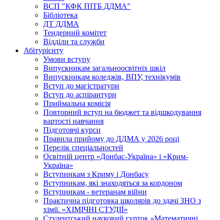
ВСП "КФК ПІТБ ДДМА"
Бібліотека
ДТ ДДМА
Тендерний комітет
Відділи та служби
Абітурієнту
Умови вступу
Випускникам загальноосвітніх шкіл
Випускникам коледжів, ВПУ, технікумів
Вступ до магістратури
Вступ до аспірантури
Приймальна комісія
Повторний вступ на бюджет та відшкодування
вартості навчання
Підготовчі курси
Правила прийому до ДДМА у 2026 році
Перелік спеціальностей
Освітній центр «Донбас-Україна» і «Крим-
Україна»
Вступникам з Криму і Донбасу
Вступникам, які знаходяться за кордоном
Вступникам - ветеранам війни
Практична підготовка школярів до здачі ЗНО з
хімії. «ХІМІЧНІ СТУДІЇ»
Студентський науковий гурток «Математичні