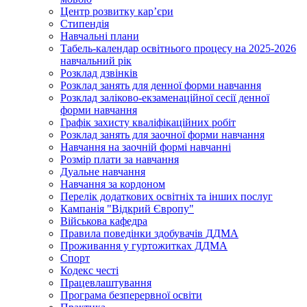
Центр розвитку кар’єри
Стипендія
Навчальні плани
Табель-календар освітнього процесу на 2025-2026
навчальний рік
Розклад дзвінків
Розклад занять для денної форми навчання
Розклад заліково-екзаменаційної сесії денної
форми навчання
Графік захисту кваліфікаційних робіт
Розклад занять для заочної форми навчання
Навчання на заочній формі навчанні
Розмір плати за навчання
Дуальне навчання
Навчання за кордоном
Перелік додаткових освітніх та інших послуг
Кампанія "Відкрий Європу"
Військова кафедра
Правила поведінки здобувачів ДДМА
Проживання у гуртожитках ДДМА
Спорт
Кодекс честі
Працевлаштування
Програма безперервної освіти