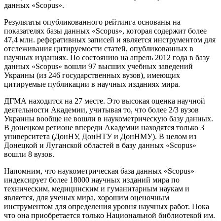
данных «Scopus».
Результаты опубликованного рейтинга основаны на
показателях базы данных «Scopus», которая содержит более
47,4 млн. реферативных записей и является инструментом для
отслеживания цитируемости статей, опубликованных в
научных изданиях. По состоянию на апрель 2012 года в базу
данных «Scopus» вошли 97 высших учебных заведений
Украины (из 246 государственных вузов), имеющих
цитируемые публикации в научных изданиях мира.
ДГМА находится на 27 месте. Это высокая оценка научной
деятельности Академии, учитывая то, что более 2/3 вузов
Украины вообще не вошли в наукометрическую базу данных.
В донецком регионе впереди Академии находятся только 3
университета (ДонНУ, ДонНТУ и ДонНМУ). В целом из
Донецкой и Луганской областей в базу данных «Scopus»
вошли 8 вузов.
Напомним, что наукометрическая база данных «Scopus»
индексирует более 18000 научных изданий мира по
техническим, медицинским и гуманитарным наукам и
является, для ученых мира, хорошим оценочным
инструментом для определения уровня научных работ. Пока
что она приобретается только Национальной библиотекой им.