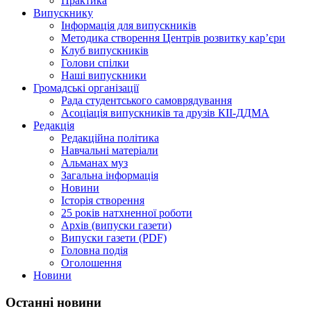
Практика
Випускнику
Інформація для випускників
Методика створення Центрів розвитку кар’єри
Клуб випускників
Голови спілки
Наші випускники
Громадські організації
Рада студентського самоврядування
Асоціація випускників та друзів КІІ-ДДМА
Редакція
Редакційна політика
Навчальні матеріали
Альманах муз
Загальна інформація
Новини
Історія створення
25 років натхненної роботи
Архів (випуски газети)
Випуски газети (PDF)
Головна подія
Оголошення
Новини
Останні новини