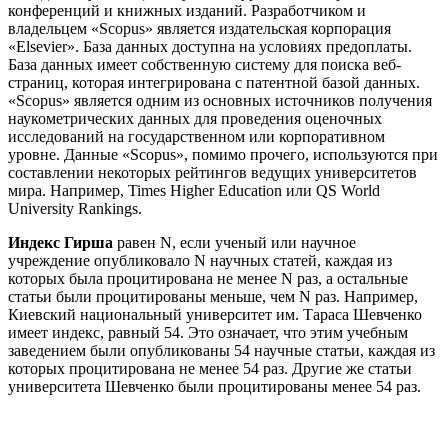
конференций и книжных изданий. Разработчиком и
владельцем «Scopus» является издательская корпорация
«Elsevier». База данных доступна на условиях предоплаты.
База данных имеет собственную систему для поиска веб-
страниц, которая интегрирована с патентной базой данных.
«Scopus» является одним из основных источников получения
наукометрических данных для проведения оценочных
исследований на государственном или корпоративном
уровне. Данные «Scopus», помимо прочего, используются при
составлении некоторых рейтингов ведущих университетов
мира. Например, Times Higher Education или QS World
University Rankings.
Индекс Гирша
равен N, если ученый или научное
учреждение опубликовало N научных статей, каждая из
которых была процитирована не менее N раз, а остальные
статьи были процитированы меньше, чем N раз. Например,
Киевский национальный университет им. Тараса Шевченко
имеет индекс, равный 54. Это означает, что этим учебным
заведением были опубликованы 54 научные статьи, каждая из
которых процитирована не менее 54 раз. Другие же статьи
университета Шевченко были процитированы менее 54 раз.