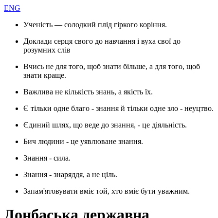
ENG
Ученість — солодкий плід гіркого коріння.
Доклади серця свого до навчання і вуха свої до
розумних слів
Вчись не для того, щоб знати більше, а для того, щоб
знати краще.
Важлива не кількість знань, а якість їх.
Є тільки одне благо - знання й тільки одне зло - неуцтво.
Єдиний шлях, що веде до знання, - це діяльність.
Бич людини - це уявлюване знання.
Знання - сила.
Знання - знаряддя, а не ціль.
Запам'ятовувати вміє той, хто вміє бути уважним.
Донбаська державна