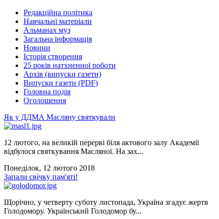
Редакційна політика
Навчальні матеріали
Альманах муз
Загальна інформація
Новини
Історія створення
25 років натхненної роботи
Архів (випуски газети)
Випуски газети (PDF)
Головна подія
Оголошення
Як у ДДМА Масляну святкували
12 лютого, на великій перерві біля актового залу Академії
відбулося святкування Масляної. На зах...
Понеділок, 12 лютого 2018
Запали свічку пам'яті!
Щорічно, у четверту суботу листопада, Україна згадує жертв
Голодомору. Український Голодомор бу...