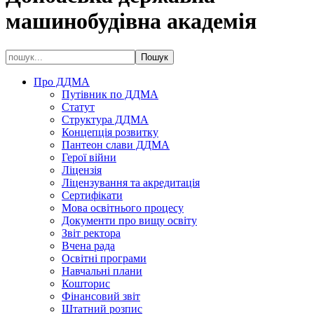
машинобудівна академія
Про ДДМА
Путівник по ДДМА
Статут
Структура ДДМА
Концепція розвитку
Пантеон слави ДДМА
Герої війни
Ліцензія
Ліцензування та акредитація
Сертифікати
Мова освітнього процесу
Документи про вищу освіту
Звіт ректора
Вчена рада
Освітні програми
Навчальні плани
Кошторис
Фінансовий звіт
Штатний розпис