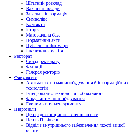
Штатний розклад
Вакантні посади
Загальна інформація
Символіка
Контакти
Історія
Матеріальна база
Нормативні акти
Публічна інформація
Інклюзивна освіта
Ректорат
Склад ректорату
Функції
Галерея ректорів
Факультети
Автоматизації машинобудування й інформаційних
технологій
Інтегрованих технологій і обладнання
Факультет машинобудування
Економіки та менеджменту
Підрозділи
Центр дистанційної і заочної освіти
Центр ІТ рішень
Відділ з внутрішнього забезпечення якості вищої
освіти