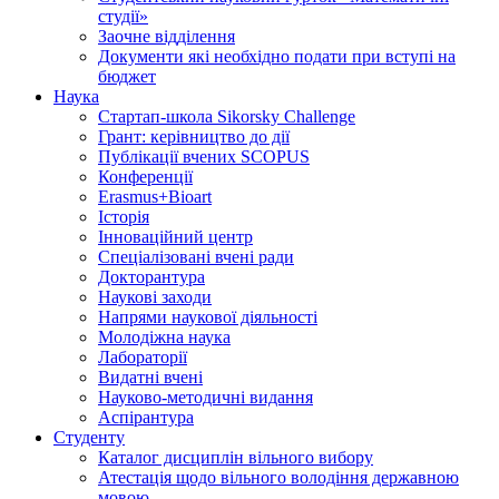
студії»
Заочне відділення
Документи які необхідно подати при вступі на
бюджет
Наука
Стартап-школа Sikorsky Challenge
Грант: керівництво до дії
Публікації вчених SCOPUS
Конференції
Erasmus+Bioart
Історія
Інноваційний центр
Спеціалізовані вчені ради
Докторантура
Наукові заходи
Напрями наукової діяльності
Молодіжна наука
Лабораторії
Видатні вчені
Науково-методичні видання
Аспірантура
Студенту
Каталог дисциплін вільного вибору
Атестація щодо вільного володіння державною
мовою