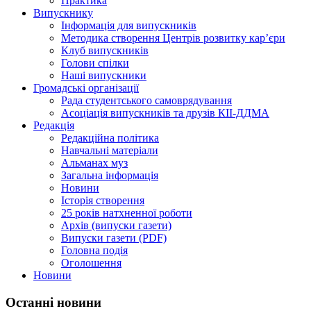
Практика
Випускнику
Інформація для випускників
Методика створення Центрів розвитку кар’єри
Клуб випускників
Голови спілки
Наші випускники
Громадські організації
Рада студентського самоврядування
Асоціація випускників та друзів КІІ-ДДМА
Редакція
Редакційна політика
Навчальні матеріали
Альманах муз
Загальна інформація
Новини
Історія створення
25 років натхненної роботи
Архів (випуски газети)
Випуски газети (PDF)
Головна подія
Оголошення
Новини
Останні новини