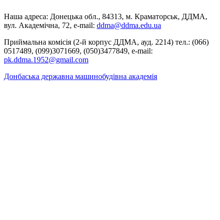
Наша адреса: Донецька обл., 84313, м. Краматорськ, ДДМА,
вул. Академічна, 72, е-mail:
ddma@ddma.edu.ua
Приймальна комісія (2-й корпус ДДМА, ауд. 2214) тел.: (066)
0517489, (099)3071669, (050)3477849, e-mail:
pk.ddma.1952@gmail.com
Донбаська державна машинобудівна академія