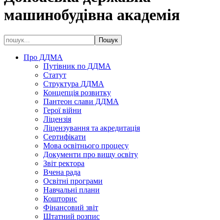
машинобудівна академія
Про ДДМА
Путівник по ДДМА
Статут
Структура ДДМА
Концепція розвитку
Пантеон слави ДДМА
Герої війни
Ліцензія
Ліцензування та акредитація
Сертифікати
Мова освітнього процесу
Документи про вищу освіту
Звіт ректора
Вчена рада
Освітні програми
Навчальні плани
Кошторис
Фінансовий звіт
Штатний розпис