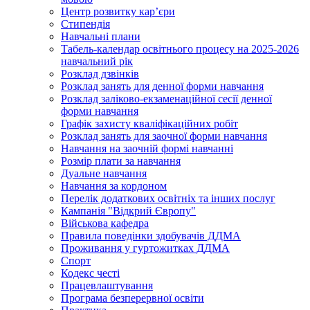
Центр розвитку кар’єри
Стипендія
Навчальні плани
Табель-календар освітнього процесу на 2025-2026
навчальний рік
Розклад дзвінків
Розклад занять для денної форми навчання
Розклад заліково-екзаменаційної сесії денної
форми навчання
Графік захисту кваліфікаційних робіт
Розклад занять для заочної форми навчання
Навчання на заочній формі навчанні
Розмір плати за навчання
Дуальне навчання
Навчання за кордоном
Перелік додаткових освітніх та інших послуг
Кампанія "Відкрий Європу"
Військова кафедра
Правила поведінки здобувачів ДДМА
Проживання у гуртожитках ДДМА
Спорт
Кодекс честі
Працевлаштування
Програма безперервної освіти