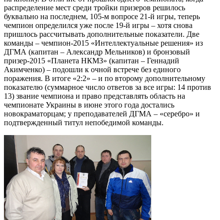
распределение мест среди тройки призеров решилось
буквально на последнем, 105-м вопросе 21-й игры, теперь
чемпион определился уже после 19-й игры – хотя снова
пришлось рассчитывать дополнительные показатели. Две
команды – чемпион-2015 «Интеллектуальные решения» из
ДГМА (капитан – Александр Мельников) и бронзовый
призер-2015 «Планета НКМЗ» (капитан – Геннадий
Акимченко) – подошли к очной встрече без единого
поражения. В итоге «2:2» – и по второму дополнительному
показателю (суммарное число ответов за все игры: 14 против
13) звание чемпиона и право представлять область на
чемпионате Украины в июне этого года достались
новокраматорцам; у преподавателей ДГМА – «серебро» и
подтвержденный титул непобедимой команды.