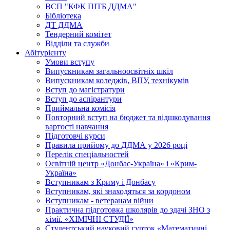
ВСП "КФК ПІТБ ДДМА"
Бібліотека
ДТ ДДМА
Тендерний комітет
Відділи та служби
Абітурієнту
Умови вступу
Випускникам загальноосвітніх шкіл
Випускникам коледжів, ВПУ, технікумів
Вступ до магістратури
Вступ до аспірантури
Приймальна комісія
Повторний вступ на бюджет та відшкодування
вартості навчання
Підготовчі курси
Правила прийому до ДДМА у 2026 році
Перелік спеціальностей
Освітній центр «Донбас-Україна» і «Крим-
Україна»
Вступникам з Криму і Донбасу
Вступникам, які знаходяться за кордоном
Вступникам - ветеранам війни
Практична підготовка школярів до здачі ЗНО з
хімії. «ХІМІЧНІ СТУДІЇ»
Студентський науковий гурток «Математичні