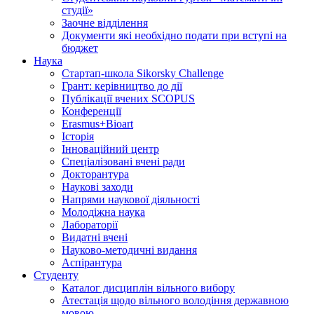
студії»
Заочне відділення
Документи які необхідно подати при вступі на
бюджет
Наука
Стартап-школа Sikorsky Challenge
Грант: керівництво до дії
Публікації вчених SCOPUS
Конференції
Erasmus+Bioart
Історія
Інноваційний центр
Спеціалізовані вчені ради
Докторантура
Наукові заходи
Напрями наукової діяльності
Молодіжна наука
Лабораторії
Видатні вчені
Науково-методичні видання
Аспірантура
Студенту
Каталог дисциплін вільного вибору
Атестація щодо вільного володіння державною
мовою