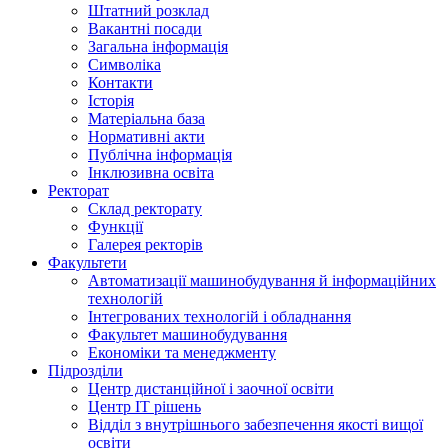
Штатний розклад
Вакантні посади
Загальна інформація
Символіка
Контакти
Історія
Матеріальна база
Нормативні акти
Публічна інформація
Інклюзивна освіта
Ректорат
Склад ректорату
Функції
Галерея ректорів
Факультети
Автоматизації машинобудування й інформаційних
технологій
Інтегрованих технологій і обладнання
Факультет машинобудування
Економіки та менеджменту
Підрозділи
Центр дистанційної і заочної освіти
Центр ІТ рішень
Відділ з внутрішнього забезпечення якості вищої
освіти