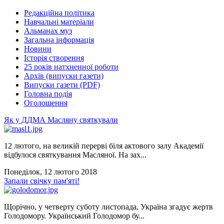
Редакційна політика
Навчальні матеріали
Альманах муз
Загальна інформація
Новини
Історія створення
25 років натхненної роботи
Архів (випуски газети)
Випуски газети (PDF)
Головна подія
Оголошення
Як у ДДМА Масляну святкували
12 лютого, на великій перерві біля актового залу Академії
відбулося святкування Масляної. На зах...
Понеділок, 12 лютого 2018
Запали свічку пам'яті!
Щорічно, у четверту суботу листопада, Україна згадує жертв
Голодомору. Український Голодомор бу...