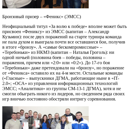
Бронзовый призер – «Феникс» (ЭМСС)
Неофициальный титул «За волю к победе» вполне может быть
присвоен «Фениксу» из ЭМСС (капитан – Александр
Кузьмин): после двух поражений на старте турнира команда
не пала духом и выиграла почти все оставшиеся бои, получив
в итоге «бронзу». А «самые бескомпромиссные» –
«Теребоньки» из НКМЗ (капитан – Наталья Гроголь): ни
одной ничьей (половина боев – победы, половина –
поражения, причем или «2:0» или «0:2»). До 17-го боя
«Теребоньки» даже претендовали на «бронзу», но поражение
от «Феникса» оставило их на 4-м месте. Остальные команды
(«Гласные» – выпускники ДГМА, работающие ныне в «IT-
2.0»; «ОСА» из управления информационных технологий
ЭМСС; «Аналитики» из группы СМ-13-1 ДГМА), хотя и не
смогли обыграть никого из лидеров, но сведением ряда своих
игр вничью постоянно обостряли интригу соревнования.