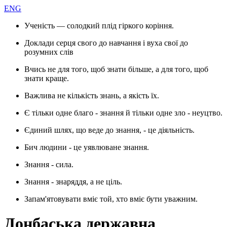
ENG
Ученість — солодкий плід гіркого коріння.
Доклади серця свого до навчання і вуха свої до
розумних слів
Вчись не для того, щоб знати більше, а для того, щоб
знати краще.
Важлива не кількість знань, а якість їх.
Є тільки одне благо - знання й тільки одне зло - неуцтво.
Єдиний шлях, що веде до знання, - це діяльність.
Бич людини - це уявлюване знання.
Знання - сила.
Знання - знаряддя, а не ціль.
Запам'ятовувати вміє той, хто вміє бути уважним.
Донбаська державна