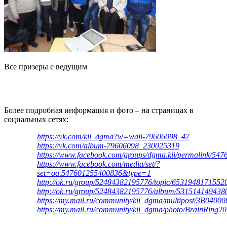
Все призеры с ведущим
Более подробная информация и фото – на страницах в
социальных сетях:
https://vk.com/kii_dgma?w=wall-79606098_47
https://vk.com/album-79606098_230025319
https://www.facebook.com/groups/dgma.kii/permalink/54
https://www.facebook.com/media/set/?
set=oa.547601255400836&type=1
http://ok.ru/group/52484382195776/topic/6531948171552
http://ok.ru/group/52484382195776/album/531514149438
https://my.mail.ru/community/kii_dgma/multipost/3B040
https://my.mail.ru/community/kii_dgma/photo/BrainRing2