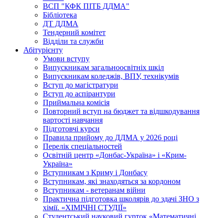
ВСП "КФК ПІТБ ДДМА"
Бібліотека
ДТ ДДМА
Тендерний комітет
Відділи та служби
Абітурієнту
Умови вступу
Випускникам загальноосвітніх шкіл
Випускникам коледжів, ВПУ, технікумів
Вступ до магістратури
Вступ до аспірантури
Приймальна комісія
Повторний вступ на бюджет та відшкодування
вартості навчання
Підготовчі курси
Правила прийому до ДДМА у 2026 році
Перелік спеціальностей
Освітній центр «Донбас-Україна» і «Крим-
Україна»
Вступникам з Криму і Донбасу
Вступникам, які знаходяться за кордоном
Вступникам - ветеранам війни
Практична підготовка школярів до здачі ЗНО з
хімії. «ХІМІЧНІ СТУДІЇ»
Студентський науковий гурток «Математичні