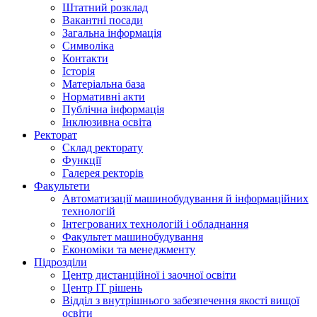
Штатний розклад
Вакантні посади
Загальна інформація
Символіка
Контакти
Історія
Матеріальна база
Нормативні акти
Публічна інформація
Інклюзивна освіта
Ректорат
Склад ректорату
Функції
Галерея ректорів
Факультети
Автоматизації машинобудування й інформаційних
технологій
Інтегрованих технологій і обладнання
Факультет машинобудування
Економіки та менеджменту
Підрозділи
Центр дистанційної і заочної освіти
Центр ІТ рішень
Відділ з внутрішнього забезпечення якості вищої
освіти