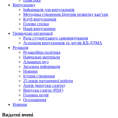
Практика
Випускнику
Інформація для випускників
Методика створення Центрів розвитку кар’єри
Клуб випускників
Голови спілки
Наші випускники
Громадські організації
Рада студентського самоврядування
Асоціація випускників та друзів КІІ-ДДМА
Редакція
Редакційна політика
Навчальні матеріали
Альманах муз
Загальна інформація
Новини
Історія створення
25 років натхненної роботи
Архів (випуски газети)
Випуски газети (PDF)
Головна подія
Оголошення
Новини
Видатні вчені