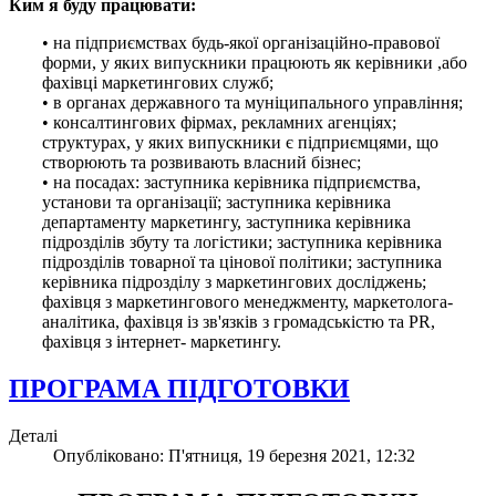
Ким я буду працювати:
• на підприємствах будь-якої організаційно-правової
форми, у яких випускники працюють як керівники ,або
фахівці маркетингових служб;
• в органах державного та муніципального управління;
• консалтингових фірмах, рекламних агенціях;
структурах, у яких випускники є підприємцями, що
створюють та розвивають власний бізнес;
• на посадах: заступника керівника підприємства,
установи та організації; заступника керівника
департаменту маркетингу, заступника керівника
підрозділів збуту та логістики; заступника керівника
підрозділів товарної та цінової політики; заступника
керівника підрозділу з маркетингових досліджень;
фахівця з маркетингового менеджменту, маркетолога-
аналітика, фахівця із зв'язків з громадськістю та PR,
фахівця з інтернет- маркетингу.
ПРОГРАМА ПІДГОТОВКИ
Деталі
Опубліковано: П'ятниця, 19 березня 2021, 12:32