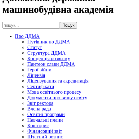
машинобудівна академія
Про ДДМА
Путівник по ДДМА
Статут
Структура ДДМА
Концепція розвитку
Пантеон слави ДДМА
Герої війни
Ліцензія
Ліцензування та акредитація
Сертифікати
Мова освітнього процесу
Документи про вищу освіту
Звіт ректора
Вчена рада
Освітні програми
Навчальні плани
Кошторис
Фінансовий звіт
Штатний розпис