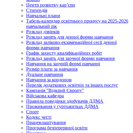
Центр розвитку кар’єри
Стипендія
Навчальні плани
Табель-календар освітнього процесу на 2025-2026
навчальний рік
Розклад дзвінків
Розклад занять для денної форми навчання
Розклад заліково-екзаменаційної сесії денної
форми навчання
Графік захисту кваліфікаційних робіт
Розклад занять для заочної форми навчання
Навчання на заочній формі навчанні
Розмір плати за навчання
Дуальне навчання
Навчання за кордоном
Перелік додаткових освітніх та інших послуг
Кампанія "Відкрий Європу"
Військова кафедра
Правила поведінки здобувачів ДДМА
Проживання у гуртожитках ДДМА
Спорт
Кодекс честі
Працевлаштування
Програма безперервної освіти