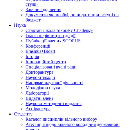
студії»
Заочне відділення
Документи які необхідно подати при вступі на
бюджет
Наука
Стартап-школа Sikorsky Challenge
Грант: керівництво до дії
Публікації вчених SCOPUS
Конференції
Erasmus+Bioart
Історія
Інноваційний центр
Спеціалізовані вчені ради
Докторантура
Наукові заходи
Напрями наукової діяльності
Молодіжна наука
Лабораторії
Видатні вчені
Науково-методичні видання
Аспірантура
Студенту
Каталог дисциплін вільного вибору
Атестація щодо вільного володіння державною
мовою