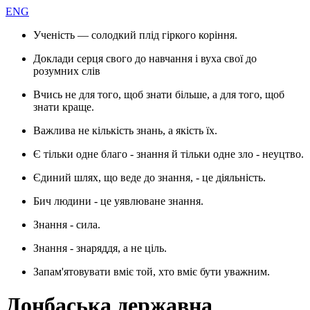
ENG
Ученість — солодкий плід гіркого коріння.
Доклади серця свого до навчання і вуха свої до
розумних слів
Вчись не для того, щоб знати більше, а для того, щоб
знати краще.
Важлива не кількість знань, а якість їх.
Є тільки одне благо - знання й тільки одне зло - неуцтво.
Єдиний шлях, що веде до знання, - це діяльність.
Бич людини - це уявлюване знання.
Знання - сила.
Знання - знаряддя, а не ціль.
Запам'ятовувати вміє той, хто вміє бути уважним.
Донбаська державна