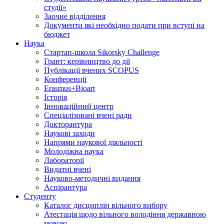
студії»
Заочне відділення
Документи які необхідно подати при вступі на
бюджет
Наука
Стартап-школа Sikorsky Challenge
Грант: керівництво до дії
Публікації вчених SCOPUS
Конференції
Erasmus+Bioart
Історія
Інноваційний центр
Спеціалізовані вчені ради
Докторантура
Наукові заходи
Напрями наукової діяльності
Молодіжна наука
Лабораторії
Видатні вчені
Науково-методичні видання
Аспірантура
Студенту
Каталог дисциплін вільного вибору
Атестація щодо вільного володіння державною
мовою