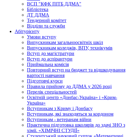
ВСП "КФК ПІТБ ДДМА"
Бібліотека
ДТ ДДМА
Тендерний комітет
Відділи та служби
Абітурієнту
Умови вступу
Випускникам загальноосвітніх шкіл
Випускникам коледжів, ВПУ, технікумів
Вступ до магістратури
Вступ до аспірантури
Приймальна комісія
Повторний вступ на бюджет та відшкодування
вартості навчання
Підготовчі курси
Правила прийому до ДДМА у 2026 році
Перелік спеціальностей
Освітній центр «Донбас-Україна» і «Крим-
Україна»
Вступникам з Криму і Донбасу
Вступникам, які знаходяться за кордоном
Вступникам - ветеранам війни
Практична підготовка школярів до здачі ЗНО з
хімії. «ХІМІЧНІ СТУДІЇ»
Студентський науковий гурток «Математичні