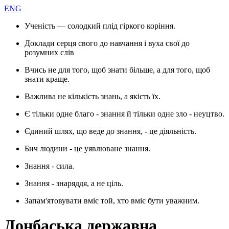
ENG
Ученість — солодкий плід гіркого коріння.
Доклади серця свого до навчання і вуха свої до
розумних слів
Вчись не для того, щоб знати більше, а для того, щоб
знати краще.
Важлива не кількість знань, а якість їх.
Є тільки одне благо - знання й тільки одне зло - неуцтво.
Єдиний шлях, що веде до знання, - це діяльність.
Бич людини - це уявлюване знання.
Знання - сила.
Знання - знаряддя, а не ціль.
Запам'ятовувати вміє той, хто вміє бути уважним.
Донбаська державна