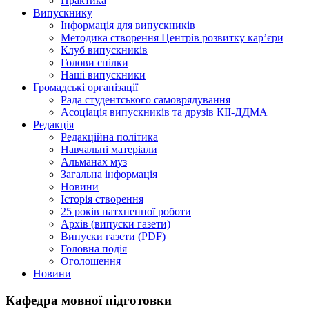
Практика
Випускнику
Інформація для випускників
Методика створення Центрів розвитку кар’єри
Клуб випускників
Голови спілки
Наші випускники
Громадські організації
Рада студентського самоврядування
Асоціація випускників та друзів КІІ-ДДМА
Редакція
Редакційна політика
Навчальні матеріали
Альманах муз
Загальна інформація
Новини
Історія створення
25 років натхненної роботи
Архів (випуски газети)
Випуски газети (PDF)
Головна подія
Оголошення
Новини
Кафедра мовної підготовки