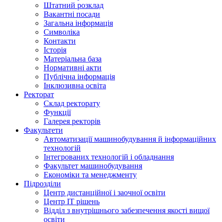
Штатний розклад
Вакантні посади
Загальна інформація
Символіка
Контакти
Історія
Матеріальна база
Нормативні акти
Публічна інформація
Інклюзивна освіта
Ректорат
Склад ректорату
Функції
Галерея ректорів
Факультети
Автоматизації машинобудування й інформаційних
технологій
Інтегрованих технологій і обладнання
Факультет машинобудування
Економіки та менеджменту
Підрозділи
Центр дистанційної і заочної освіти
Центр ІТ рішень
Відділ з внутрішнього забезпечення якості вищої
освіти