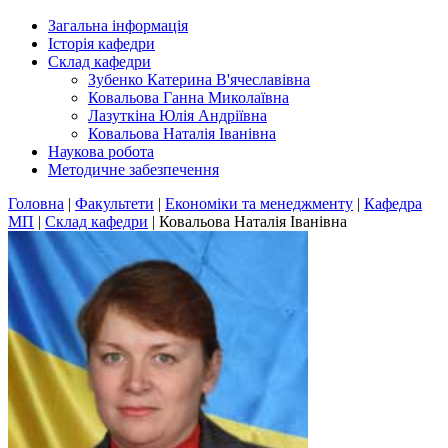
Загальна інформація
Історія кафедри
Склад кафедри
Зубенко Катерина В'ячеславівна
Ковальова Ганна Миколаївна
Лазуткіна Юлія Андріївна
Ковальова Наталія Іванівна
Наукова робота
Методичне забезпечення
Головна
|
Факультети
|
Економіки та менеджменту
|
Кафедра
МП
|
Склад кафедри
|
Ковальова Наталія Іванівна