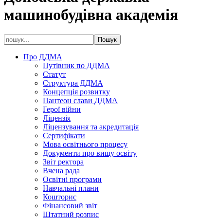
машинобудівна академія
Про ДДМА
Путівник по ДДМА
Статут
Структура ДДМА
Концепція розвитку
Пантеон слави ДДМА
Герої війни
Ліцензія
Ліцензування та акредитація
Сертифікати
Мова освітнього процесу
Документи про вищу освіту
Звіт ректора
Вчена рада
Освітні програми
Навчальні плани
Кошторис
Фінансовий звіт
Штатний розпис