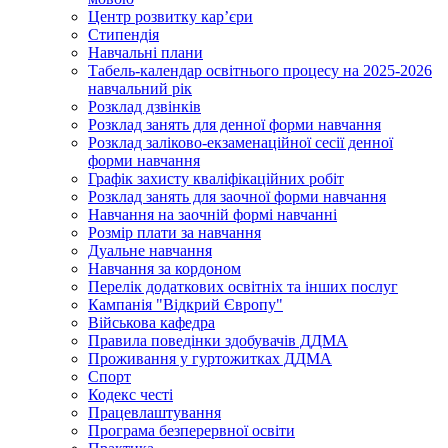
Центр розвитку кар’єри
Стипендія
Навчальні плани
Табель-календар освітнього процесу на 2025-2026
навчальний рік
Розклад дзвінків
Розклад занять для денної форми навчання
Розклад заліково-екзаменаційної сесії денної
форми навчання
Графік захисту кваліфікаційних робіт
Розклад занять для заочної форми навчання
Навчання на заочній формі навчанні
Розмір плати за навчання
Дуальне навчання
Навчання за кордоном
Перелік додаткових освітніх та інших послуг
Кампанія "Відкрий Європу"
Військова кафедра
Правила поведінки здобувачів ДДМА
Проживання у гуртожитках ДДМА
Спорт
Кодекс честі
Працевлаштування
Програма безперервної освіти