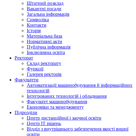
Штатний розклад
Вакантні посади
Загальна інформація
Символіка
Контакти
Історія
Матеріальна база
Нормативні акти
Публічна інформація
Інклюзивна освіта
Ректорат
Склад ректорату
Функції
Галерея ректорів
Факультети
Автоматизації машинобудування й інформаційних
технологій
Інтегрованих технологій і обладнання
Факультет машинобудування
Економіки та менеджменту
Підрозділи
Центр дистанційної і заочної освіти
Центр ІТ рішень
Відділ з внутрішнього забезпечення якості вищої
освіти