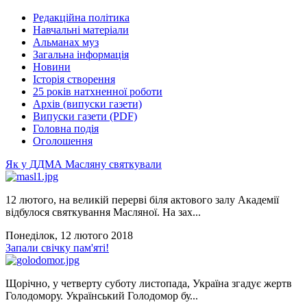
Редакційна політика
Навчальні матеріали
Альманах муз
Загальна інформація
Новини
Історія створення
25 років натхненної роботи
Архів (випуски газети)
Випуски газети (PDF)
Головна подія
Оголошення
Як у ДДМА Масляну святкували
12 лютого, на великій перерві біля актового залу Академії
відбулося святкування Масляної. На зах...
Понеділок, 12 лютого 2018
Запали свічку пам'яті!
Щорічно, у четверту суботу листопада, Україна згадує жертв
Голодомору. Український Голодомор бу...