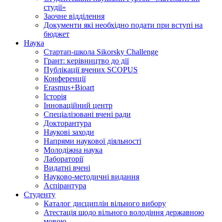
студії»
Заочне відділення
Документи які необхідно подати при вступі на
бюджет
Наука
Стартап-школа Sikorsky Challenge
Грант: керівництво до дії
Публікації вчених SCOPUS
Конференції
Erasmus+Bioart
Історія
Інноваційний центр
Спеціалізовані вчені ради
Докторантура
Наукові заходи
Напрями наукової діяльності
Молодіжна наука
Лабораторії
Видатні вчені
Науково-методичні видання
Аспірантура
Студенту
Каталог дисциплін вільного вибору
Атестація щодо вільного володіння державною
мовою