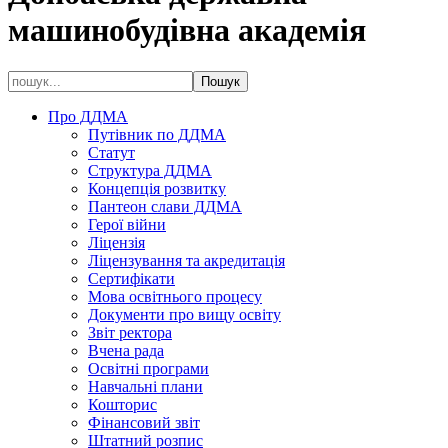
машинобудівна академія
Про ДДМА
Путівник по ДДМА
Статут
Структура ДДМА
Концепція розвитку
Пантеон слави ДДМА
Герої війни
Ліцензія
Ліцензування та акредитація
Сертифікати
Мова освітнього процесу
Документи про вищу освіту
Звіт ректора
Вчена рада
Освітні програми
Навчальні плани
Кошторис
Фінансовий звіт
Штатний розпис