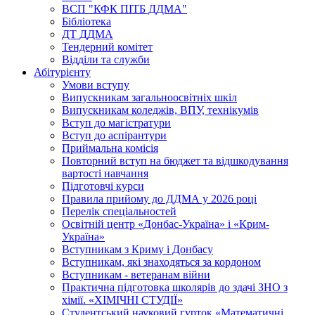
ВСП "КФК ПІТБ ДДМА"
Бібліотека
ДТ ДДМА
Тендерний комітет
Відділи та служби
Абітурієнту
Умови вступу
Випускникам загальноосвітніх шкіл
Випускникам коледжів, ВПУ, технікумів
Вступ до магістратури
Вступ до аспірантури
Приймальна комісія
Повторний вступ на бюджет та відшкодування
вартості навчання
Підготовчі курси
Правила прийому до ДДМА у 2026 році
Перелік спеціальностей
Освітній центр «Донбас-Україна» і «Крим-
Україна»
Вступникам з Криму і Донбасу
Вступникам, які знаходяться за кордоном
Вступникам - ветеранам війни
Практична підготовка школярів до здачі ЗНО з
хімії. «ХІМІЧНІ СТУДІЇ»
Студентський науковий гурток «Математичні