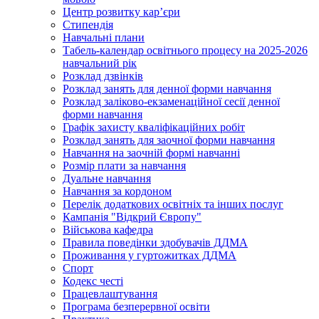
Центр розвитку кар’єри
Стипендія
Навчальні плани
Табель-календар освітнього процесу на 2025-2026
навчальний рік
Розклад дзвінків
Розклад занять для денної форми навчання
Розклад заліково-екзаменаційної сесії денної
форми навчання
Графік захисту кваліфікаційних робіт
Розклад занять для заочної форми навчання
Навчання на заочній формі навчанні
Розмір плати за навчання
Дуальне навчання
Навчання за кордоном
Перелік додаткових освітніх та інших послуг
Кампанія "Відкрий Європу"
Військова кафедра
Правила поведінки здобувачів ДДМА
Проживання у гуртожитках ДДМА
Спорт
Кодекс честі
Працевлаштування
Програма безперервної освіти