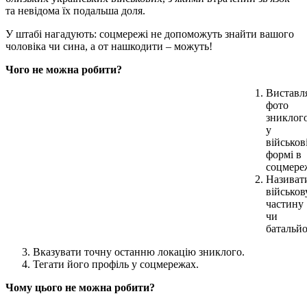
та невідома їх подальша доля.
У штабі нагадують: соцмережі не допоможуть знайти вашого
чоловіка чи сина, а от нашкодити – можуть!
Чого не можна робити?
Виставл
фото
зниклог
у
військов
формі в
соцмере
Називат
військов
частину
чи
батальйо
Вказувати точну останню локацію зниклого.
Тегати його профіль у соцмережах.
Чому цього не можна робити?