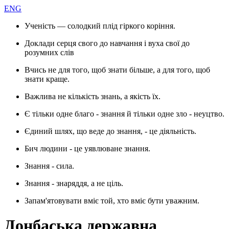
ENG
Ученість — солодкий плід гіркого коріння.
Доклади серця свого до навчання і вуха свої до
розумних слів
Вчись не для того, щоб знати більше, а для того, щоб
знати краще.
Важлива не кількість знань, а якість їх.
Є тільки одне благо - знання й тільки одне зло - неуцтво.
Єдиний шлях, що веде до знання, - це діяльність.
Бич людини - це уявлюване знання.
Знання - сила.
Знання - знаряддя, а не ціль.
Запам'ятовувати вміє той, хто вміє бути уважним.
Донбаська державна