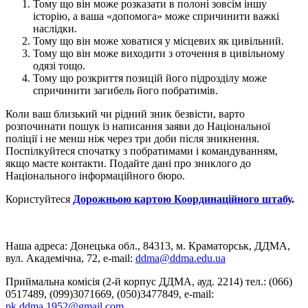
Тому що він може розказати в полоні зовсім іншу
історію, а ваша «допомога» може спричинити важкі
наслідки.
Тому що він може ховатися у місцевих як цивільний.
Тому що він може виходити з оточення в цивільному
одязі тощо.
Тому що розкриття позицій його підрозділу може
спричинити загибель його побратимів.
Коли ваш близький чи рідний зник безвісти, варто
розпочинати пошук із написання заяви до Національної
поліції і не менш ніж через три доби після зникнення.
Поспілкуйтеся спочатку з побратимами і командуванням,
якщо маєте контакти. Подайте дані про зниклого до
Національного інформаційного бюро.
Користуйтеся
Дорожньою картою Координаційного штабу
.
Наша адреса: Донецька обл., 84313, м. Краматорськ, ДДМА,
вул. Академічна, 72, е-mail:
ddma@ddma.edu.ua
Приймальна комісія (2-й корпус ДДМА, ауд. 2214) тел.: (066)
0517489, (099)3071669, (050)3477849, e-mail:
pk.ddma.1952@gmail.com