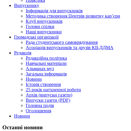
Практика
Випускнику
Інформація для випускників
Методика створення Центрів розвитку кар’єри
Клуб випускників
Голови спілки
Наші випускники
Громадські організації
Рада студентського самоврядування
Асоціація випускників та друзів КІІ-ДДМА
Редакція
Редакційна політика
Навчальні матеріали
Альманах муз
Загальна інформація
Новини
Історія створення
25 років натхненної роботи
Архів (випуски газети)
Випуски газети (PDF)
Головна подія
Оголошення
Новини
Останні новини