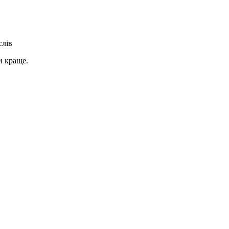
слів
и краще.