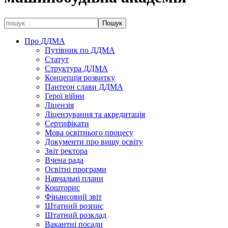
Про ДДМА
Путівник по ДДМА
Статут
Структура ДДМА
Концепція розвитку
Пантеон слави ДДМА
Герої війни
Ліцензія
Ліцензування та акредитація
Сертифікати
Мова освітнього процесу
Документи про вищу освіту
Звіт ректора
Вчена рада
Освітні програми
Навчальні плани
Кошторис
Фінансовий звіт
Штатний розпис
Штатний розклад
Вакантні посади