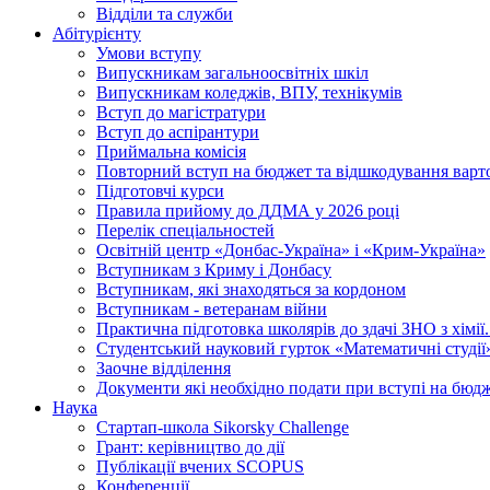
Відділи та служби
Абітурієнту
Умови вступу
Випускникам загальноосвітніх шкіл
Випускникам коледжів, ВПУ, технікумів
Вступ до магістратури
Вступ до аспірантури
Приймальна комісія
Повторний вступ на бюджет та відшкодування варто
Підготовчі курси
Правила прийому до ДДМА у 2026 році
Перелік спеціальностей
Освітній центр «Донбас-Україна» і «Крим-Україна»
Вступникам з Криму і Донбасу
Вступникам, які знаходяться за кордоном
Вступникам - ветеранам війни
Практична підготовка школярів до здачі ЗНО з хімі
Студентський науковий гурток «Математичні студії
Заочне відділення
Документи які необхідно подати при вступі на бюд
Наука
Стартап-школа Sikorsky Challenge
Грант: керівництво до дії
Публікації вчених SCOPUS
Конференції