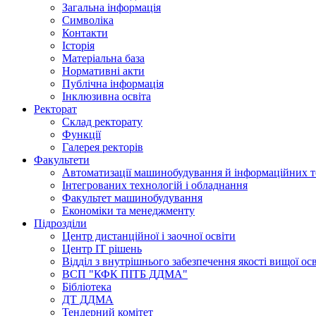
Загальна інформація
Символіка
Контакти
Історія
Матеріальна база
Нормативні акти
Публічна інформація
Інклюзивна освіта
Ректорат
Склад ректорату
Функції
Галерея ректорів
Факультети
Автоматизації машинобудування й інформаційних т
Інтегрованих технологій і обладнання
Факультет машинобудування
Економіки та менеджменту
Підрозділи
Центр дистанційної і заочної освіти
Центр ІТ рішень
Відділ з внутрішнього забезпечення якості вищої ос
ВСП "КФК ПІТБ ДДМА"
Бібліотека
ДТ ДДМА
Тендерний комітет