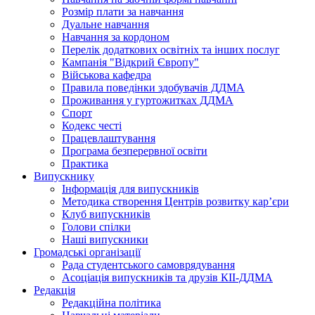
Розмір плати за навчання
Дуальне навчання
Навчання за кордоном
Перелік додаткових освітніх та інших послуг
Кампанія "Відкрий Європу"
Військова кафедра
Правила поведінки здобувачів ДДМА
Проживання у гуртожитках ДДМА
Спорт
Кодекс честі
Працевлаштування
Програма безперервної освіти
Практика
Випускнику
Інформація для випускників
Методика створення Центрів розвитку кар’єри
Клуб випускників
Голови спілки
Наші випускники
Громадські організації
Рада студентського самоврядування
Асоціація випускників та друзів КІІ-ДДМА
Редакція
Редакційна політика