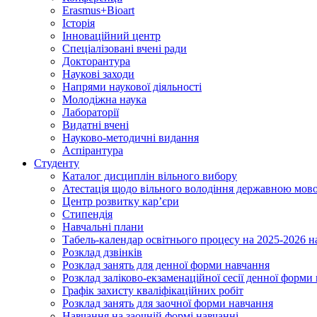
Erasmus+Bioart
Історія
Інноваційний центр
Спеціалізовані вчені ради
Докторантура
Наукові заходи
Напрями наукової діяльності
Молодіжна наука
Лабораторії
Видатні вчені
Науково-методичні видання
Аспірантура
Студенту
Каталог дисциплін вільного вибору
Атестація щодо вільного володіння державною мов
Центр розвитку кар’єри
Стипендія
Навчальні плани
Табель-календар освітнього процесу на 2025-2026 н
Розклад дзвінків
Розклад занять для денної форми навчання
Розклад заліково-екзаменаційної сесії денної форми
Графік захисту кваліфікаційних робіт
Розклад занять для заочної форми навчання
Навчання на заочній формі навчанні