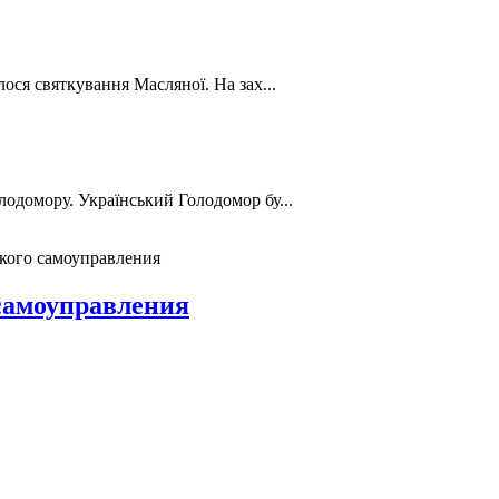
лося святкування Масляної. На зах...
лодомору. Український Голодомор бу...
ского самоуправления
 самоуправления