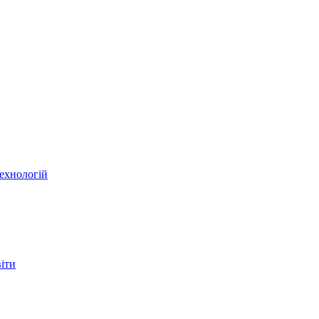
ехнологій
віти