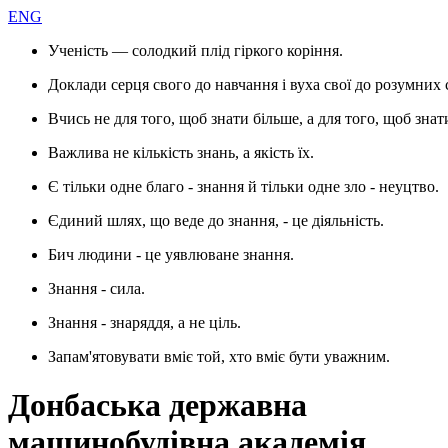
ENG
Ученість — солодкий плід гіркого коріння.
Доклади серця свого до навчання і вуха свої до розумних 
Вчись не для того, щоб знати більше, а для того, щоб знат
Важлива не кількість знань, а якість їх.
Є тільки одне благо - знання й тільки одне зло - неуцтво.
Єдиний шлях, що веде до знання, - це діяльність.
Бич людини - це уявлюване знання.
Знання - сила.
Знання - знаряддя, а не ціль.
Запам'ятовувати вміє той, хто вміє бути уважним.
Донбаська державна
машинобудівна академія