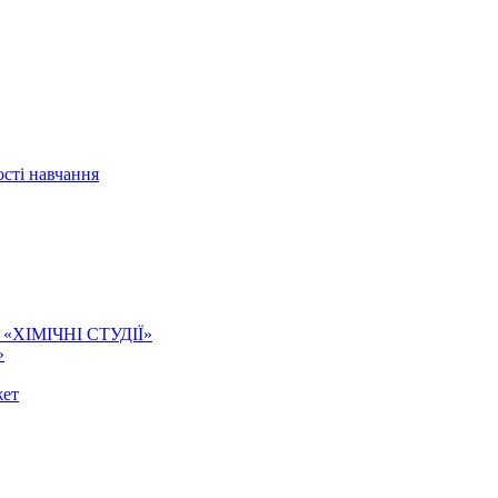
сті навчання
ї. «ХІМІЧНІ СТУДІЇ»
»
жет