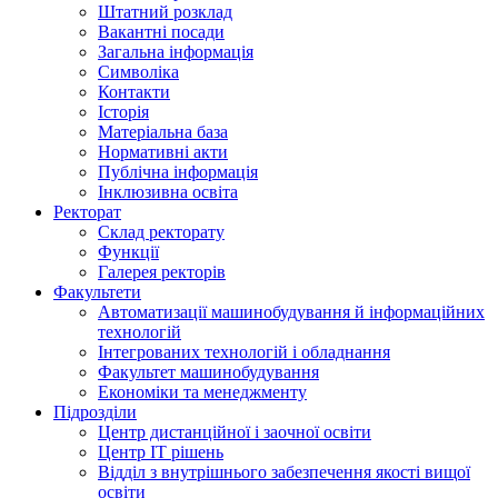
Штатний розклад
Вакантні посади
Загальна інформація
Символіка
Контакти
Історія
Матеріальна база
Нормативні акти
Публічна інформація
Інклюзивна освіта
Ректорат
Склад ректорату
Функції
Галерея ректорів
Факультети
Автоматизації машинобудування й інформаційних
технологій
Інтегрованих технологій і обладнання
Факультет машинобудування
Економіки та менеджменту
Підрозділи
Центр дистанційної і заочної освіти
Центр ІТ рішень
Відділ з внутрішнього забезпечення якості вищої
освіти