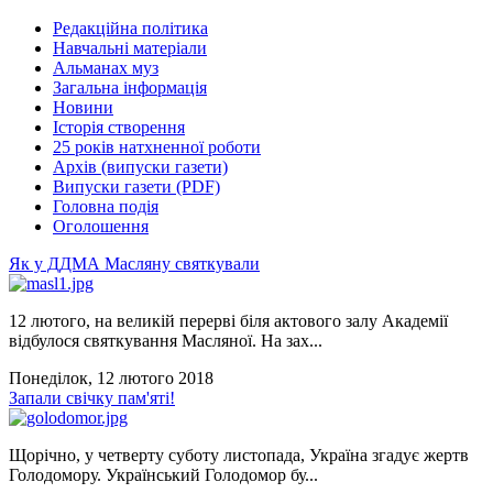
Редакційна політика
Навчальні матеріали
Альманах муз
Загальна інформація
Новини
Історія створення
25 років натхненної роботи
Архів (випуски газети)
Випуски газети (PDF)
Головна подія
Оголошення
Як у ДДМА Масляну святкували
12 лютого, на великій перерві біля актового залу Академії
відбулося святкування Масляної. На зах...
Понеділок, 12 лютого 2018
Запали свічку пам'яті!
Щорічно, у четверту суботу листопада, Україна згадує жертв
Голодомору. Український Голодомор бу...