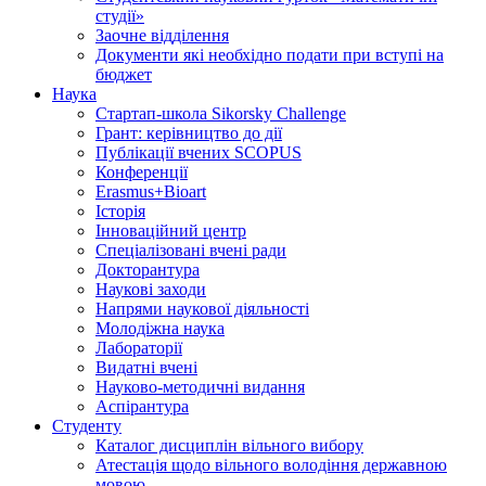
студії»
Заочне відділення
Документи які необхідно подати при вступі на
бюджет
Наука
Стартап-школа Sikorsky Challenge
Грант: керівництво до дії
Публікації вчених SCOPUS
Конференції
Erasmus+Bioart
Історія
Інноваційний центр
Спеціалізовані вчені ради
Докторантура
Наукові заходи
Напрями наукової діяльності
Молодіжна наука
Лабораторії
Видатні вчені
Науково-методичні видання
Аспірантура
Студенту
Каталог дисциплін вільного вибору
Атестація щодо вільного володіння державною
мовою