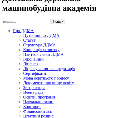
машинобудівна академія
Про ДДМА
Путівник по ДДМА
Статут
Структура ДДМА
Концепція розвитку
Пантеон слави ДДМА
Герої війни
Ліцензія
Ліцензування та акредитація
Сертифікати
Мова освітнього процесу
Документи про вищу освіту
Звіт ректора
Вчена рада
Освітні програми
Навчальні плани
Кошторис
Фінансовий звіт
Штатний розпис