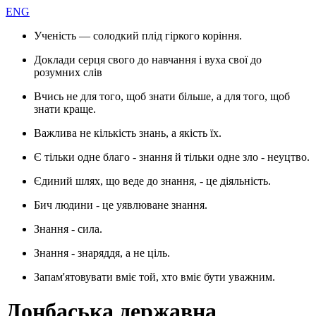
ENG
Ученість — солодкий плід гіркого коріння.
Доклади серця свого до навчання і вуха свої до
розумних слів
Вчись не для того, щоб знати більше, а для того, щоб
знати краще.
Важлива не кількість знань, а якість їх.
Є тільки одне благо - знання й тільки одне зло - неуцтво.
Єдиний шлях, що веде до знання, - це діяльність.
Бич людини - це уявлюване знання.
Знання - сила.
Знання - знаряддя, а не ціль.
Запам'ятовувати вміє той, хто вміє бути уважним.
Донбаська державна