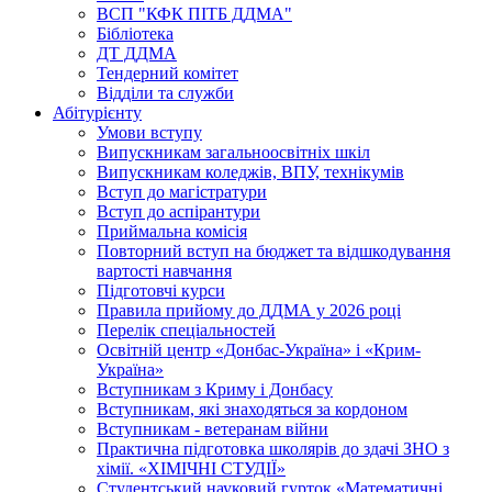
ВСП "КФК ПІТБ ДДМА"
Бібліотека
ДТ ДДМА
Тендерний комітет
Відділи та служби
Абітурієнту
Умови вступу
Випускникам загальноосвітніх шкіл
Випускникам коледжів, ВПУ, технікумів
Вступ до магістратури
Вступ до аспірантури
Приймальна комісія
Повторний вступ на бюджет та відшкодування
вартості навчання
Підготовчі курси
Правила прийому до ДДМА у 2026 році
Перелік спеціальностей
Освітній центр «Донбас-Україна» і «Крим-
Україна»
Вступникам з Криму і Донбасу
Вступникам, які знаходяться за кордоном
Вступникам - ветеранам війни
Практична підготовка школярів до здачі ЗНО з
хімії. «ХІМІЧНІ СТУДІЇ»
Студентський науковий гурток «Математичні