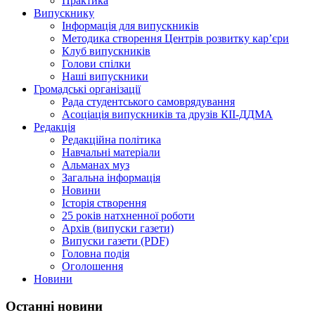
Практика
Випускнику
Інформація для випускників
Методика створення Центрів розвитку кар’єри
Клуб випускників
Голови спілки
Наші випускники
Громадські організації
Рада студентського самоврядування
Асоціація випускників та друзів КІІ-ДДМА
Редакція
Редакційна політика
Навчальні матеріали
Альманах муз
Загальна інформація
Новини
Історія створення
25 років натхненної роботи
Архів (випуски газети)
Випуски газети (PDF)
Головна подія
Оголошення
Новини
Останні новини