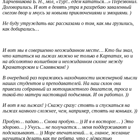
Харчевникова Б. Н., мол, «Тур!.. едем кататься…» Перезвонил.
Договорились. И вот в девять утра я разгребаю заваленный
снегом двор и мчусь за новыми приключениями и эмоциями. )
Не буду утруждать вас рассказами о том, как мы грузились,
как добирались…
И вот мы в совершенно неожиданном месте… Кто бы знал,
что кататься на лыжах можно не только в Карпатах, но и
на абсолютно волшебном и неожиданном склоне между
Краматорском и Славянском! )
В очередной раз поражаюсь находчивости инженерной мысли
наших студентов и преподавателей. На наш склон они
привезли собранный из мотоциклетного двигателя, троса и
такой-то матери настоящий подъемник. И он работал. ))
И вот я на лыжах! ) Скажу сразу: стоять и спускаться на
лыжах намного сложнее, чем, например, стоять на коньках. ))
Пробую… падаю… Снова пробую… )) И я в восторге… ) Это
здорово… ) Учусь… не получается… меня поддерживают и
подсказывают… )) Море впечатлений… и, гланое, желание
научиться делать как те ребята, что с лёгкостью