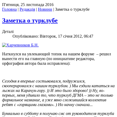
П'ятниця, 25 листопада 2016
Головна
|
Редакція
|
Новини
|
Заметка о турклубе
Заметка о турклубе
Деталі
Опубліковано: Вівторок, 17 січня 2012, 06:47
Наткнулся на увлекающий топик на нашем форуме – решил
вынести его на главную (по инициативе редактора,
орфография автора была исправлена):
Сегодня я впервые состыковался, подружился,
скооперировался с нашим турклубом. ) Мы ездили кататься на
лыжах на Карачун-гору. )) И это было здорово! )) Ну, во-
первых, меня удивило то, что турклуб ДГМА – это не только
формальное название, а уже явно сложившийся коллектив
ребят с «горящими глазами». ) Но начну сначала...
Буквально в субботу я получаю смс от руководителя турклуба