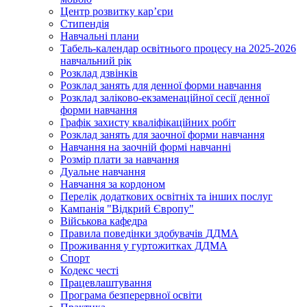
Центр розвитку кар’єри
Стипендія
Навчальні плани
Табель-календар освітнього процесу на 2025-2026
навчальний рік
Розклад дзвінків
Розклад занять для денної форми навчання
Розклад заліково-екзаменаційної сесії денної
форми навчання
Графік захисту кваліфікаційних робіт
Розклад занять для заочної форми навчання
Навчання на заочній формі навчанні
Розмір плати за навчання
Дуальне навчання
Навчання за кордоном
Перелік додаткових освітніх та інших послуг
Кампанія "Відкрий Європу"
Військова кафедра
Правила поведінки здобувачів ДДМА
Проживання у гуртожитках ДДМА
Спорт
Кодекс честі
Працевлаштування
Програма безперервної освіти