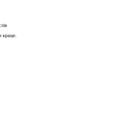
слів
и краще.