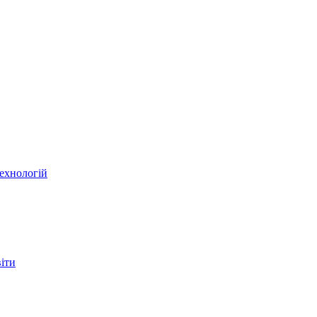
ехнологій
віти