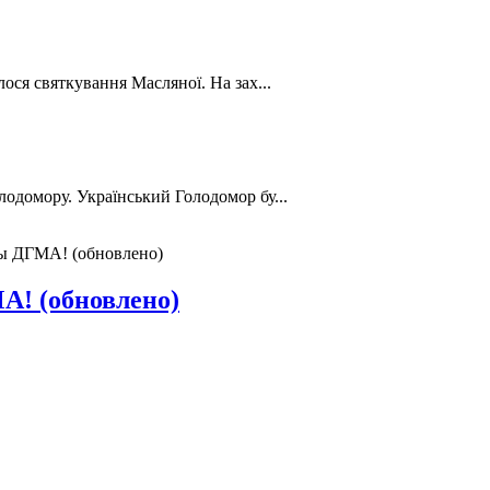
лося святкування Масляної. На зах...
лодомору. Український Голодомор бу...
ы ДГМА! (обновлено)
А! (обновлено)