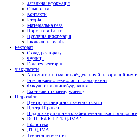
Загальна інформація
Символіка
Контакти
Історія
Матеріальна база
Нормативні акти
Публічна інформація
Інклюзивна освіта
Ректорат
Склад ректорату
Функції
Галерея ректорів
Факультети
Автоматизації машинобудування й інформаційних т
Інтегрованих технологій і обладнання
Факультет машинобудування
Економіки та менеджменту
Підрозділи
Центр дистанційної і заочної освіти
Центр ІТ рішень
Відділ з внутрішнього забезпечення якості вищої ос
ВСП "КФК ПІТБ ДДМА"
Бібліотека
ДТ ДДМА
Тендерний комітет