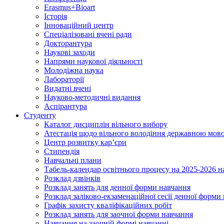
Erasmus+Bioart
Історія
Інноваційний центр
Спеціалізовані вчені ради
Докторантура
Наукові заходи
Напрями наукової діяльності
Молодіжна наука
Лабораторії
Видатні вчені
Науково-методичні видання
Аспірантура
Студенту
Каталог дисциплін вільного вибору
Атестація щодо вільного володіння державною мов
Центр розвитку кар’єри
Стипендія
Навчальні плани
Табель-календар освітнього процесу на 2025-2026 н
Розклад дзвінків
Розклад занять для денної форми навчання
Розклад заліково-екзаменаційної сесії денної форми
Графік захисту кваліфікаційних робіт
Розклад занять для заочної форми навчання
Навчання на заочній формі навчанні