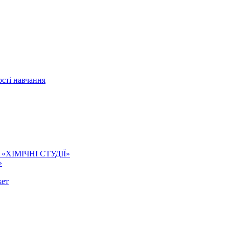
сті навчання
ї. «ХІМІЧНІ СТУДІЇ»
»
жет