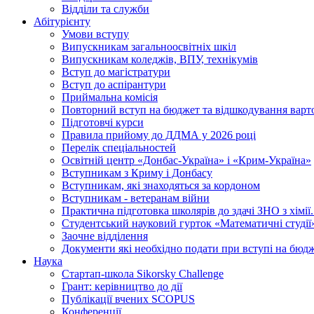
Відділи та служби
Абітурієнту
Умови вступу
Випускникам загальноосвітніх шкіл
Випускникам коледжів, ВПУ, технікумів
Вступ до магістратури
Вступ до аспірантури
Приймальна комісія
Повторний вступ на бюджет та відшкодування варто
Підготовчі курси
Правила прийому до ДДМА у 2026 році
Перелік спеціальностей
Освітній центр «Донбас-Україна» і «Крим-Україна»
Вступникам з Криму і Донбасу
Вступникам, які знаходяться за кордоном
Вступникам - ветеранам війни
Практична підготовка школярів до здачі ЗНО з хімі
Студентський науковий гурток «Математичні студії
Заочне відділення
Документи які необхідно подати при вступі на бюд
Наука
Стартап-школа Sikorsky Challenge
Грант: керівництво до дії
Публікації вчених SCOPUS
Конференції