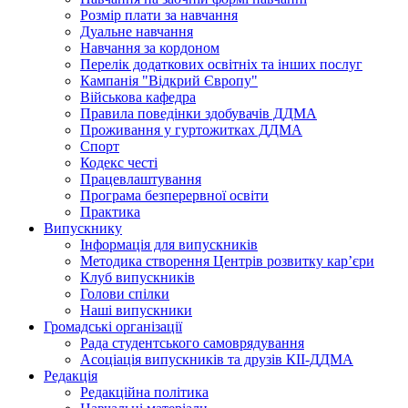
Розмір плати за навчання
Дуальне навчання
Навчання за кордоном
Перелік додаткових освітніх та інших послуг
Кампанія "Відкрий Європу"
Військова кафедра
Правила поведінки здобувачів ДДМА
Проживання у гуртожитках ДДМА
Спорт
Кодекс честі
Працевлаштування
Програма безперервної освіти
Практика
Випускнику
Інформація для випускників
Методика створення Центрів розвитку кар’єри
Клуб випускників
Голови спілки
Наші випускники
Громадські організації
Рада студентського самоврядування
Асоціація випускників та друзів КІІ-ДДМА
Редакція
Редакційна політика