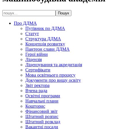
Про ДДМА
Путівник по ДДМА
Статут
Структура ДДМА
Концепція розвитку
Пантеон слави ДДМА
Герої війни
Ліцензія
Ліцензування та акредитація
Сертифікати
Мова освітнього процесу
Документи про вищу освіту
Звіт ректора
Вчена рада
Освітні програми
Навчальні плани
Кошторис
Фінансовий звіт
Штатний розпис
Штатний розклад
Вакантні посади