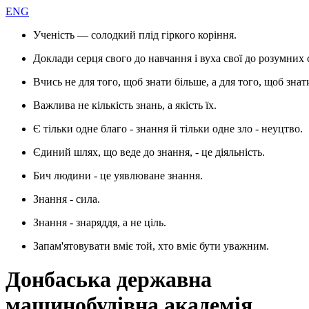
ENG
Ученість — солодкий плід гіркого коріння.
Доклади серця свого до навчання і вуха свої до розумних 
Вчись не для того, щоб знати більше, а для того, щоб знат
Важлива не кількість знань, а якість їх.
Є тільки одне благо - знання й тільки одне зло - неуцтво.
Єдиний шлях, що веде до знання, - це діяльність.
Бич людини - це уявлюване знання.
Знання - сила.
Знання - знаряддя, а не ціль.
Запам'ятовувати вміє той, хто вміє бути уважним.
Донбаська державна
машинобудівна академія