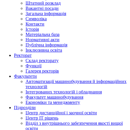
Штатний розклад
Вакантні посади
Загальна інформація
Символіка
Контакти
Історія
Матеріальна база
Нормативні акти
Публічна інформація
Інклюзивна освіта
Ректорат
Склад ректорату
Функції
Галерея ректорів
Факультети
Автоматизації машинобудування й інформаційних
технологій
Інтегрованих технологій і обладнання
Факультет машинобудування
Економіки та менеджменту
Підрозділи
Центр дистанційної і заочної освіти
Центр ІТ рішень
Відділ з внутрішнього забезпечення якості вищої
освіти