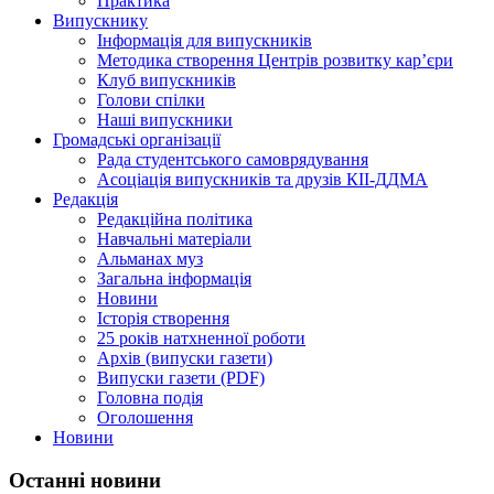
Практика
Випускнику
Інформація для випускників
Методика створення Центрів розвитку кар’єри
Клуб випускників
Голови спілки
Наші випускники
Громадські організації
Рада студентського самоврядування
Асоціація випускників та друзів КІІ-ДДМА
Редакція
Редакційна політика
Навчальні матеріали
Альманах муз
Загальна інформація
Новини
Історія створення
25 років натхненної роботи
Архів (випуски газети)
Випуски газети (PDF)
Головна подія
Оголошення
Новини
Останні новини