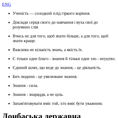
ENG
Ученість — солодкий плід гіркого коріння.
Доклади серця свого до навчання і вуха свої до
розумних слів
Вчись не для того, щоб знати більше, а для того, щоб
знати краще.
Важлива не кількість знань, а якість їх.
Є тільки одне благо - знання й тільки одне зло - неуцтво.
Єдиний шлях, що веде до знання, - це діяльність.
Бич людини - це уявлюване знання.
Знання - сила.
Знання - знаряддя, а не ціль.
Запам'ятовувати вміє той, хто вміє бути уважним.
Донбаська державна