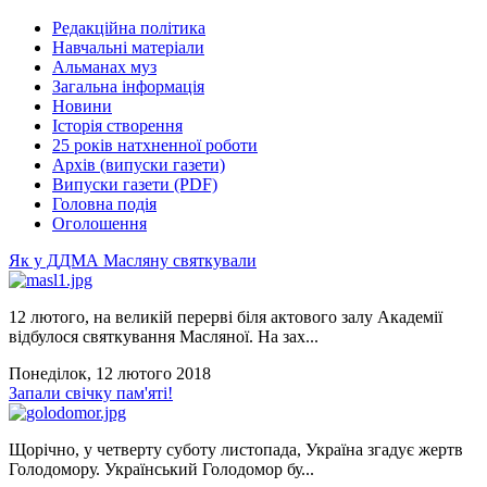
Редакційна політика
Навчальні матеріали
Альманах муз
Загальна інформація
Новини
Історія створення
25 років натхненної роботи
Архів (випуски газети)
Випуски газети (PDF)
Головна подія
Оголошення
Як у ДДМА Масляну святкували
12 лютого, на великій перерві біля актового залу Академії
відбулося святкування Масляної. На зах...
Понеділок, 12 лютого 2018
Запали свічку пам'яті!
Щорічно, у четверту суботу листопада, Україна згадує жертв
Голодомору. Український Голодомор бу...