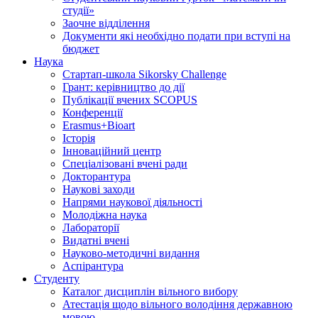
студії»
Заочне відділення
Документи які необхідно подати при вступі на
бюджет
Наука
Стартап-школа Sikorsky Challenge
Грант: керівництво до дії
Публікації вчених SCOPUS
Конференції
Erasmus+Bioart
Історія
Інноваційний центр
Спеціалізовані вчені ради
Докторантура
Наукові заходи
Напрями наукової діяльності
Молодіжна наука
Лабораторії
Видатні вчені
Науково-методичні видання
Аспірантура
Студенту
Каталог дисциплін вільного вибору
Атестація щодо вільного володіння державною
мовою