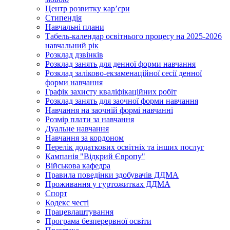
Центр розвитку кар’єри
Стипендія
Навчальні плани
Табель-календар освітнього процесу на 2025-2026
навчальний рік
Розклад дзвінків
Розклад занять для денної форми навчання
Розклад заліково-екзаменаційної сесії денної
форми навчання
Графік захисту кваліфікаційних робіт
Розклад занять для заочної форми навчання
Навчання на заочній формі навчанні
Розмір плати за навчання
Дуальне навчання
Навчання за кордоном
Перелік додаткових освітніх та інших послуг
Кампанія "Відкрий Європу"
Військова кафедра
Правила поведінки здобувачів ДДМА
Проживання у гуртожитках ДДМА
Спорт
Кодекс честі
Працевлаштування
Програма безперервної освіти