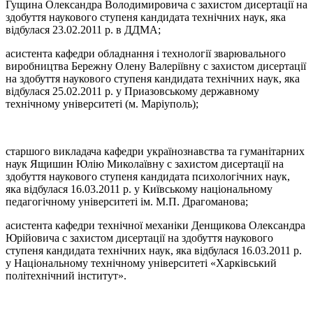
Гущина Олександра Володимировича c захистом дисертації на
здобуття наукового ступеня кандидата технічних наук, яка
відбулася 23.02.2011 р. в ДДМА;
асистента кафедри обладнання і технології зварювального
виробництва Бережну Олену Валеріївну c захистом дисертації
на здобуття наукового ступеня кандидата технічних наук, яка
відбулася 25.02.2011 р. у Приазовському державному
технічному університеті (м. Маріуполь);
старшого викладача кафедри українознавства та гуманітарних
наук Ящишин Юлію Миколаївну c захистом дисертації на
здобуття наукового ступеня кандидата психологічних наук,
яка відбулася 16.03.2011 р. у Київському національному
педагогічному університеті ім. М.П. Драгоманова;
асистента кафедри технічної механіки Денщикова Олександра
Юрійовича c захистом дисертації на здобуття наукового
ступеня кандидата технічних наук, яка відбулася 16.03.2011 р.
у Національному технічному університеті «Харківський
політехнічний інститут».