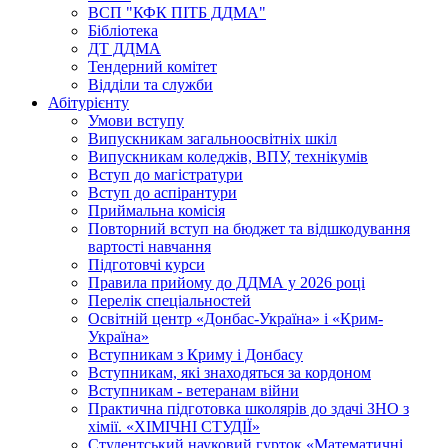
ВСП "КФК ПІТБ ДДМА"
Бібліотека
ДТ ДДМА
Тендерний комітет
Відділи та служби
Абітурієнту
Умови вступу
Випускникам загальноосвітніх шкіл
Випускникам коледжів, ВПУ, технікумів
Вступ до магістратури
Вступ до аспірантури
Приймальна комісія
Повторний вступ на бюджет та відшкодування
вартості навчання
Підготовчі курси
Правила прийому до ДДМА у 2026 році
Перелік спеціальностей
Освітній центр «Донбас-Україна» і «Крим-
Україна»
Вступникам з Криму і Донбасу
Вступникам, які знаходяться за кордоном
Вступникам - ветеранам війни
Практична підготовка школярів до здачі ЗНО з
хімії. «ХІМІЧНІ СТУДІЇ»
Студентський науковий гурток «Математичні