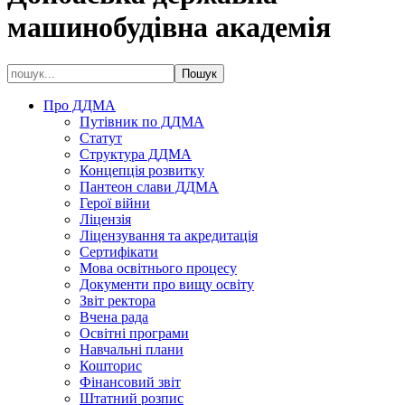
машинобудівна академія
Про ДДМА
Путівник по ДДМА
Статут
Структура ДДМА
Концепція розвитку
Пантеон слави ДДМА
Герої війни
Ліцензія
Ліцензування та акредитація
Сертифікати
Мова освітнього процесу
Документи про вищу освіту
Звіт ректора
Вчена рада
Освітні програми
Навчальні плани
Кошторис
Фінансовий звіт
Штатний розпис