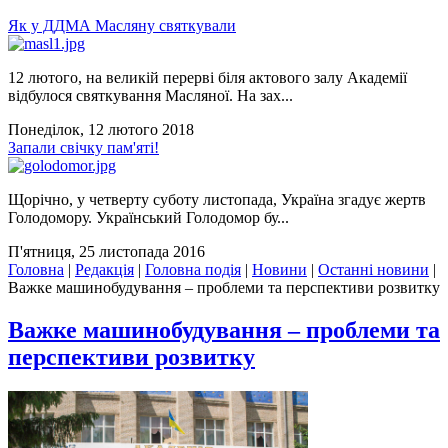
Як у ДДМА Масляну святкували
12 лютого, на великій перерві біля актового залу Академії
відбулося святкування Масляної. На зах...
Понеділок, 12 лютого 2018
Запали свічку пам'яті!
Щорічно, у четверту суботу листопада, Україна згадує жертв
Голодомору. Український Голодомор бу...
П'ятниця, 25 листопада 2016
Головна
|
Редакція
|
Головна подія
|
Новини
|
Останні новини
|
Важке машинобудування – проблеми та перспективи розвитку
Важке машинобудування – проблеми та
перспективи розвитку