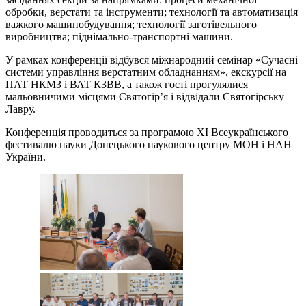
обробки, верстати та інструменти; технології та автоматизація
важкого машинобудування; технології заготівельного
виробництва; піднімально-транспортні машини.
У рамках конференції відбувся міжнародний семінар «Сучасні
системи управління верстатним обладнанням», екскурсії на
ПАТ НКМЗ і ВАТ КЗВВ, а також гості прогулялися
мальовничими місцями Святогір’я і відвідали Святогірську
Лавру.
Конференція проводиться за програмою XІ Всеукраїнського
фестивалю науки Донецького наукового центру МОН і НАН
України.