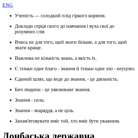
ENG
Ученість — солодкий плід гіркого коріння.
Доклади серця свого до навчання і вуха свої до
розумних слів
Вчись не для того, щоб знати більше, а для того, щоб
знати краще.
Важлива не кількість знань, а якість їх.
Є тільки одне благо - знання й тільки одне зло - неуцтво.
Єдиний шлях, що веде до знання, - це діяльність.
Бич людини - це уявлюване знання.
Знання - сила.
Знання - знаряддя, а не ціль.
Запам'ятовувати вміє той, хто вміє бути уважним.
Донбаська державна