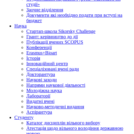
студії»
Заочне відділення
Документи які необхідно подати при вступі на
бюджет
Наука
Стартап-школа Sikorsky Challenge
Грант: керівництво до дії
Публікації вчених SCOPUS
Конференції
Erasmus+Bioart
Історія
Інноваційний центр
Спеціалізовані вчені ради
Докторантура
Наукові заходи
Напрями наукової діяльності
Молодіжна наука
Лабораторії
Видатні вчені
Науково-методичні видання
Аспірантура
Студенту
Каталог дисциплін вільного вибору
Атестація щодо вільного володіння державною
мовою