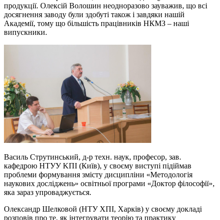
продукції. Олексій Волошин неодноразово зауважив, що всі
досягнення заводу були здобуті також і завдяки нашій
Академії, тому що більшість працівників НКМЗ – наші
випускники.
Василь Струтинський, д-р техн. наук, професор, зав.
кафедрою НTУУ KПI (Київ), у своєму виступі підіймав
проблеми формування змісту дисципліни «Методологія
наукових досліджень» освітньої програми «Доктор філософії»,
яка зараз упроваджується.
Олександр Шелковой (НТУ ХПІ, Харків) у своєму докладі
розповів про те, як інтегрувати теорію та практику