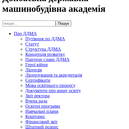
машинобудівна академія
Про ДДМА
Путівник по ДДМА
Статут
Структура ДДМА
Концепція розвитку
Пантеон слави ДДМА
Герої війни
Ліцензія
Ліцензування та акредитація
Сертифікати
Мова освітнього процесу
Документи про вищу освіту
Звіт ректора
Вчена рада
Освітні програми
Навчальні плани
Кошторис
Фінансовий звіт
Штатний розпис