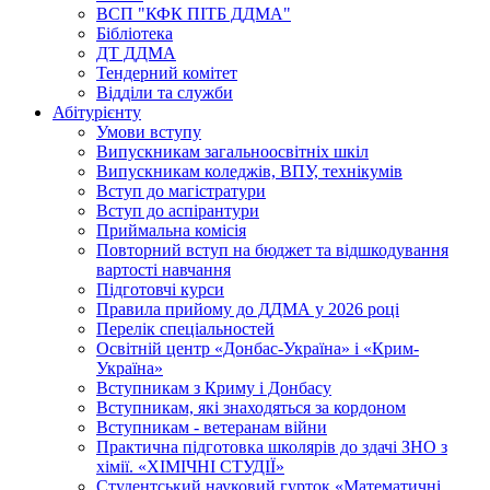
ВСП "КФК ПІТБ ДДМА"
Бібліотека
ДТ ДДМА
Тендерний комітет
Відділи та служби
Абітурієнту
Умови вступу
Випускникам загальноосвітніх шкіл
Випускникам коледжів, ВПУ, технікумів
Вступ до магістратури
Вступ до аспірантури
Приймальна комісія
Повторний вступ на бюджет та відшкодування
вартості навчання
Підготовчі курси
Правила прийому до ДДМА у 2026 році
Перелік спеціальностей
Освітній центр «Донбас-Україна» і «Крим-
Україна»
Вступникам з Криму і Донбасу
Вступникам, які знаходяться за кордоном
Вступникам - ветеранам війни
Практична підготовка школярів до здачі ЗНО з
хімії. «ХІМІЧНІ СТУДІЇ»
Студентський науковий гурток «Математичні