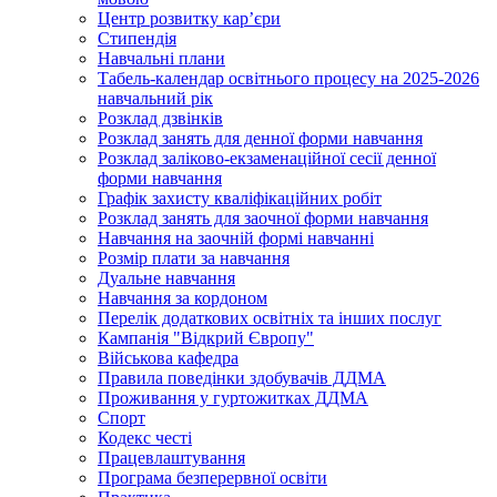
Центр розвитку кар’єри
Стипендія
Навчальні плани
Табель-календар освітнього процесу на 2025-2026
навчальний рік
Розклад дзвінків
Розклад занять для денної форми навчання
Розклад заліково-екзаменаційної сесії денної
форми навчання
Графік захисту кваліфікаційних робіт
Розклад занять для заочної форми навчання
Навчання на заочній формі навчанні
Розмір плати за навчання
Дуальне навчання
Навчання за кордоном
Перелік додаткових освітніх та інших послуг
Кампанія "Відкрий Європу"
Військова кафедра
Правила поведінки здобувачів ДДМА
Проживання у гуртожитках ДДМА
Спорт
Кодекс честі
Працевлаштування
Програма безперервної освіти