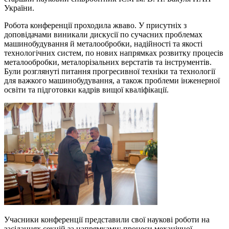
України.
Робота конференції проходила жваво. У присутніх з
доповідачами виникали дискусії по сучасних проблемах
машинобудування й металообробки, надійності та якості
технологічних систем, по нових напрямках розвитку процесів
металообробки, металорізальних верстатів та інструментів.
Були розглянуті питання прогресивної техніки та технології
для важкого машинобудування, а також проблеми інженерної
освіти та підготовки кадрів вищої кваліфікації.
Учасники конференції представили свої наукові роботи на
засіданнях секцій за напрямками: процеси механічної