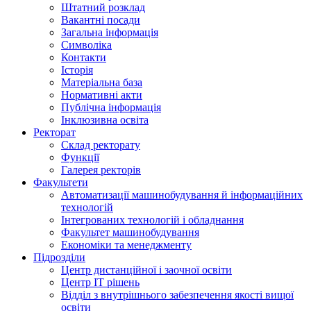
Штатний розклад
Вакантні посади
Загальна інформація
Символіка
Контакти
Історія
Матеріальна база
Нормативні акти
Публічна інформація
Інклюзивна освіта
Ректорат
Склад ректорату
Функції
Галерея ректорів
Факультети
Автоматизації машинобудування й інформаційних
технологій
Інтегрованих технологій і обладнання
Факультет машинобудування
Економіки та менеджменту
Підрозділи
Центр дистанційної і заочної освіти
Центр ІТ рішень
Відділ з внутрішнього забезпечення якості вищої
освіти