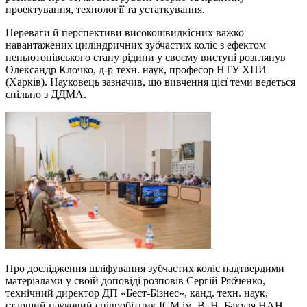
проектування, технології та устаткування.
Переваги й перспективи високошвидкісних важко
навантажених циліндричних зубчастих коліс з ефектом
неньютонівського стану рідини у своєму виступі розглянув
Олександр Клочко, д-р техн. наук, професор НТУ ХПИ
(Харків). Науковець зазначив, що вивчення цієї теми ведеться
спільно з ДДМА.
Про дослідження шліфування зубчастих коліс надтвердими
матеріалами у своїй доповіді розповів Сергій Рябченко,
технічний директор ДП «Бест-Бізнес», канд. техн. наук,
старший науковий співробітник ІСМ ім. В. Н. Бакуля НАН