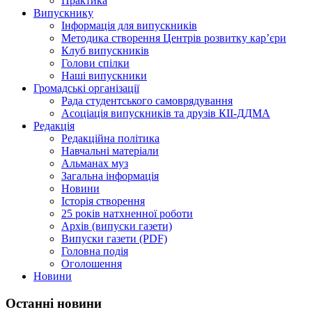
Практика
Випускнику
Інформація для випускників
Методика створення Центрів розвитку кар’єри
Клуб випускників
Голови спілки
Наші випускники
Громадські організації
Рада студентського самоврядування
Асоціація випускників та друзів КІІ-ДДМА
Редакція
Редакційна політика
Навчальні матеріали
Альманах муз
Загальна інформація
Новини
Історія створення
25 років натхненної роботи
Архів (випуски газети)
Випуски газети (PDF)
Головна подія
Оголошення
Новини
Останні новини