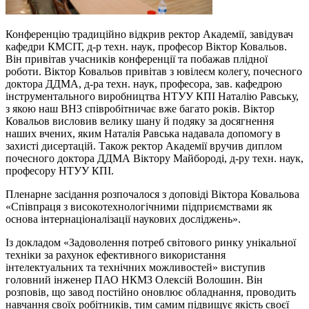
Конференцію традиційно відкрив ректор Академії, завідувач
кафедри КМСІТ, д-р техн. наук, професор Віктор Ковальов.
Він привітав учасників конференції та побажав плідної
роботи. Віктор Ковальов привітав з ювілеєм колегу, почесного
доктора ДДМА, д-ра техн. наук, професора, зав. кафедрою
інструментального виробництва НТУУ КПІ Наталію Равську,
з якою наш ВНЗ співробітничає вже багато років. Віктор
Ковальов висловив велику шану й подяку за досягнення
наших вчених, яким Наталія Равська надавала допомогу в
захисті дисертацій. Також ректор Академії вручив диплом
почесного доктора ДДМА Віктору Майбороді, д-ру техн. наук,
професору НТУУ КПI.
Пленарне засідання розпочалося з доповіді Віктора Ковальова
«Співпраця з високотехнологічними підприємствами як
основа інтернаціоналізації наукових досліджень».
Із докладом «Задоволення потреб світового ринку унікальної
техніки за рахунок ефективного використання
інтелектуальних та технічних можливостей» виступив
головний інженер ПАО НКМЗ Олексій Волошин. Він
розповів, що завод постійно оновлює обладнання, проводить
навчання своїх робітників, тим самим підвищує якість своєї