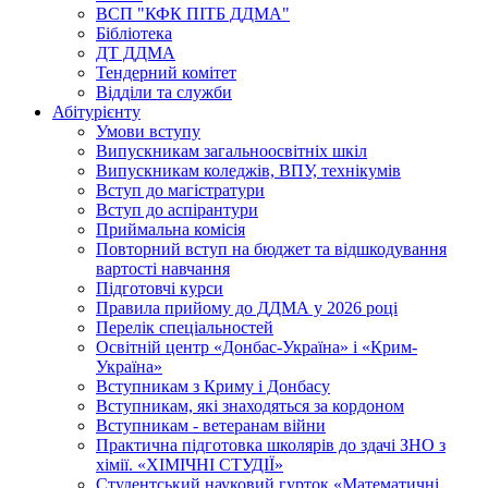
ВСП "КФК ПІТБ ДДМА"
Бібліотека
ДТ ДДМА
Тендерний комітет
Відділи та служби
Абітурієнту
Умови вступу
Випускникам загальноосвітніх шкіл
Випускникам коледжів, ВПУ, технікумів
Вступ до магістратури
Вступ до аспірантури
Приймальна комісія
Повторний вступ на бюджет та відшкодування
вартості навчання
Підготовчі курси
Правила прийому до ДДМА у 2026 році
Перелік спеціальностей
Освітній центр «Донбас-Україна» і «Крим-
Україна»
Вступникам з Криму і Донбасу
Вступникам, які знаходяться за кордоном
Вступникам - ветеранам війни
Практична підготовка школярів до здачі ЗНО з
хімії. «ХІМІЧНІ СТУДІЇ»
Студентський науковий гурток «Математичні