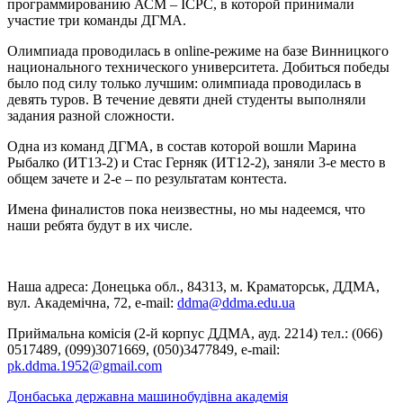
программированию АСМ – ІСРС, в которой принимали
участие три команды ДГМА.
Олимпиада проводилась в online-режиме на базе Винницкого
национального технического университета. Добиться победы
было под силу только лучшим: олимпиада проводилась в
девять туров. В течение девяти дней студенты выполняли
задания разной сложности.
Одна из команд ДГМА, в состав которой вошли Марина
Рыбалко (ИТ13-2) и Стас Герняк (ИТ12-2), заняли 3-е место в
общем зачете и 2-е – по результатам контеста.
Имена финалистов пока неизвестны, но мы надеемся, что
наши ребята будут в их числе.
Наша адреса: Донецька обл., 84313, м. Краматорськ, ДДМА,
вул. Академічна, 72, е-mail:
ddma@ddma.edu.ua
Приймальна комісія (2-й корпус ДДМА, ауд. 2214) тел.: (066)
0517489, (099)3071669, (050)3477849, e-mail:
pk.ddma.1952@gmail.com
Донбаська державна машинобудівна академія