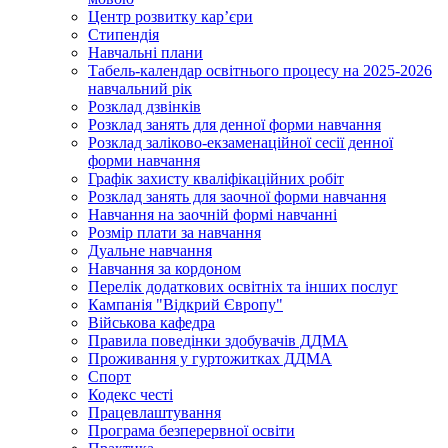
Центр розвитку кар’єри
Стипендія
Навчальні плани
Табель-календар освітнього процесу на 2025-2026
навчальний рік
Розклад дзвінків
Розклад занять для денної форми навчання
Розклад заліково-екзаменаційної сесії денної
форми навчання
Графік захисту кваліфікаційних робіт
Розклад занять для заочної форми навчання
Навчання на заочній формі навчанні
Розмір плати за навчання
Дуальне навчання
Навчання за кордоном
Перелік додаткових освітніх та інших послуг
Кампанія "Відкрий Європу"
Військова кафедра
Правила поведінки здобувачів ДДМА
Проживання у гуртожитках ДДМА
Спорт
Кодекс честі
Працевлаштування
Програма безперервної освіти