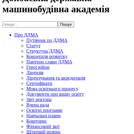
машинобудівна академія
Про ДДМА
Путівник по ДДМА
Статут
Структура ДДМА
Концепція розвитку
Пантеон слави ДДМА
Герої війни
Ліцензія
Ліцензування та акредитація
Сертифікати
Мова освітнього процесу
Документи про вищу освіту
Звіт ректора
Вчена рада
Освітні програми
Навчальні плани
Кошторис
Фінансовий звіт
Штатний розпис