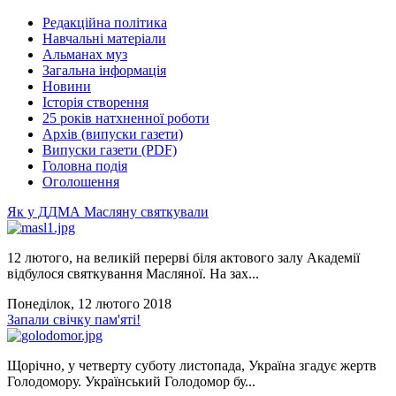
Редакційна політика
Навчальні матеріали
Альманах муз
Загальна інформація
Новини
Історія створення
25 років натхненної роботи
Архів (випуски газети)
Випуски газети (PDF)
Головна подія
Оголошення
Як у ДДМА Масляну святкували
12 лютого, на великій перерві біля актового залу Академії
відбулося святкування Масляної. На зах...
Понеділок, 12 лютого 2018
Запали свічку пам'яті!
Щорічно, у четверту суботу листопада, Україна згадує жертв
Голодомору. Український Голодомор бу...