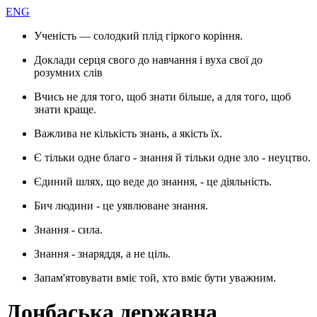
ENG
Ученість — солодкий плід гіркого коріння.
Доклади серця свого до навчання і вуха свої до
розумних слів
Вчись не для того, щоб знати більше, а для того, щоб
знати краще.
Важлива не кількість знань, а якість їх.
Є тільки одне благо - знання й тільки одне зло - неуцтво.
Єдиний шлях, що веде до знання, - це діяльність.
Бич людини - це уявлюване знання.
Знання - сила.
Знання - знаряддя, а не ціль.
Запам'ятовувати вміє той, хто вміє бути уважним.
Донбаська державна