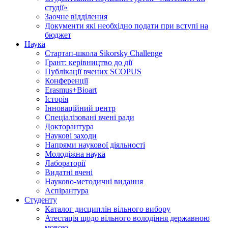
студії»
Заочне відділення
Документи які необхідно подати при вступі на
бюджет
Наука
Стартап-школа Sikorsky Challenge
Грант: керівництво до дії
Публікації вчених SCOPUS
Конференції
Erasmus+Bioart
Історія
Інноваційний центр
Спеціалізовані вчені ради
Докторантура
Наукові заходи
Напрями наукової діяльності
Молодіжна наука
Лабораторії
Видатні вчені
Науково-методичні видання
Аспірантура
Студенту
Каталог дисциплін вільного вибору
Атестація щодо вільного володіння державною
мовою