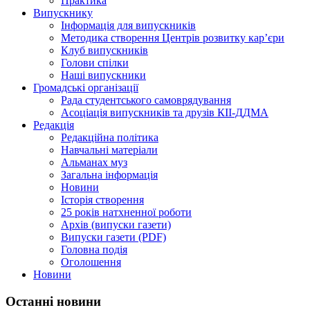
Практика
Випускнику
Інформація для випускників
Методика створення Центрів розвитку кар’єри
Клуб випускників
Голови спілки
Наші випускники
Громадські організації
Рада студентського самоврядування
Асоціація випускників та друзів КІІ-ДДМА
Редакція
Редакційна політика
Навчальні матеріали
Альманах муз
Загальна інформація
Новини
Історія створення
25 років натхненної роботи
Архів (випуски газети)
Випуски газети (PDF)
Головна подія
Оголошення
Новини
Останні новини