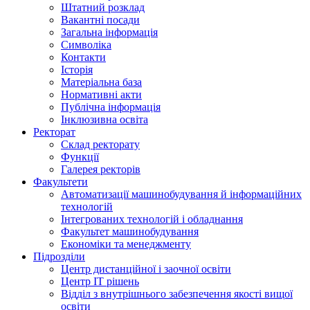
Штатний розклад
Вакантні посади
Загальна інформація
Символіка
Контакти
Історія
Матеріальна база
Нормативні акти
Публічна інформація
Інклюзивна освіта
Ректорат
Склад ректорату
Функції
Галерея ректорів
Факультети
Автоматизації машинобудування й інформаційних
технологій
Інтегрованих технологій і обладнання
Факультет машинобудування
Економіки та менеджменту
Підрозділи
Центр дистанційної і заочної освіти
Центр ІТ рішень
Відділ з внутрішнього забезпечення якості вищої
освіти