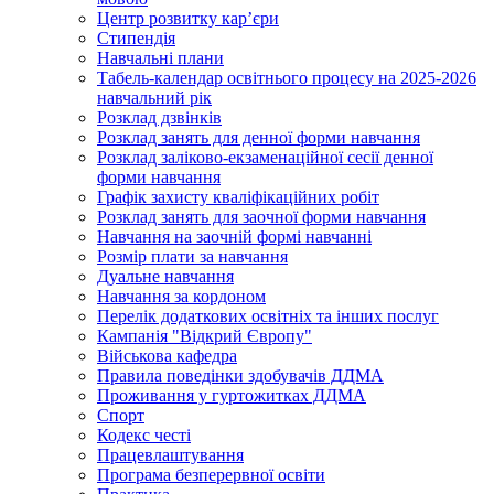
Центр розвитку кар’єри
Стипендія
Навчальні плани
Табель-календар освітнього процесу на 2025-2026
навчальний рік
Розклад дзвінків
Розклад занять для денної форми навчання
Розклад заліково-екзаменаційної сесії денної
форми навчання
Графік захисту кваліфікаційних робіт
Розклад занять для заочної форми навчання
Навчання на заочній формі навчанні
Розмір плати за навчання
Дуальне навчання
Навчання за кордоном
Перелік додаткових освітніх та інших послуг
Кампанія "Відкрий Європу"
Військова кафедра
Правила поведінки здобувачів ДДМА
Проживання у гуртожитках ДДМА
Спорт
Кодекс честі
Працевлаштування
Програма безперервної освіти