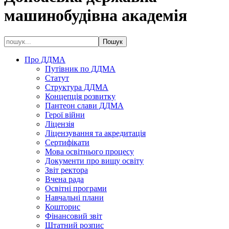
машинобудівна академія
Про ДДМА
Путівник по ДДМА
Статут
Структура ДДМА
Концепція розвитку
Пантеон слави ДДМА
Герої війни
Ліцензія
Ліцензування та акредитація
Сертифікати
Мова освітнього процесу
Документи про вищу освіту
Звіт ректора
Вчена рада
Освітні програми
Навчальні плани
Кошторис
Фінансовий звіт
Штатний розпис