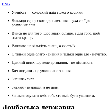
ENG
Ученість — солодкий плід гіркого коріння.
Доклади серця свого до навчання і вуха свої до
розумних слів
Вчись не для того, щоб знати більше, а для того, щоб
знати краще.
Важлива не кількість знань, а якість їх.
Є тільки одне благо - знання й тільки одне зло - неуцтво.
Єдиний шлях, що веде до знання, - це діяльність.
Бич людини - це уявлюване знання.
Знання - сила.
Знання - знаряддя, а не ціль.
Запам'ятовувати вміє той, хто вміє бути уважним.
Донбаська державна