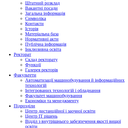
Штатний розклад
Вакантні посади
Загальна інформація
Символіка
Контакти
Історія
Матеріальна база
Нормативні акти
Публічна інформація
Інклюзивна освіта
Ректорат
Склад ректорату
Функції
Галерея ректорів
Факультети
Автоматизації машинобудування й інформаційних
технологій
Інтегрованих технологій і обладнання
Факультет машинобудування
Економіки та менеджменту
Підрозділи
Центр дистанційної і заочної освіти
Центр ІТ рішень
Відділ з внутрішнього забезпечення якості вищої
освіти