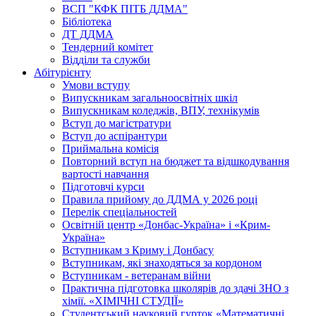
ВСП "КФК ПІТБ ДДМА"
Бібліотека
ДТ ДДМА
Тендерний комітет
Відділи та служби
Абітурієнту
Умови вступу
Випускникам загальноосвітніх шкіл
Випускникам коледжів, ВПУ, технікумів
Вступ до магістратури
Вступ до аспірантури
Приймальна комісія
Повторний вступ на бюджет та відшкодування
вартості навчання
Підготовчі курси
Правила прийому до ДДМА у 2026 році
Перелік спеціальностей
Освітній центр «Донбас-Україна» і «Крим-
Україна»
Вступникам з Криму і Донбасу
Вступникам, які знаходяться за кордоном
Вступникам - ветеранам війни
Практична підготовка школярів до здачі ЗНО з
хімії. «ХІМІЧНІ СТУДІЇ»
Студентський науковий гурток «Математичні