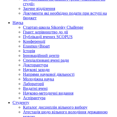
студії»
Заочне відділення
Документи які необхідно подати при вступі на
бюджет
Наука
Стартап-школа Sikorsky Challenge
Грант: керівництво до дії
Публікації вчених SCOPUS
Конференції
Erasmus+Bioart
Історія
Інноваційний центр
Спеціалізовані вчені ради
Докторантура
Наукові заходи
Напрями наукової діяльності
Молодіжна наука
Лабораторії
Видатні вчені
Науково-методичні видання
Аспірантура
Студенту
Каталог дисциплін вільного вибору
Атестація щодо вільного володіння державною
мовою