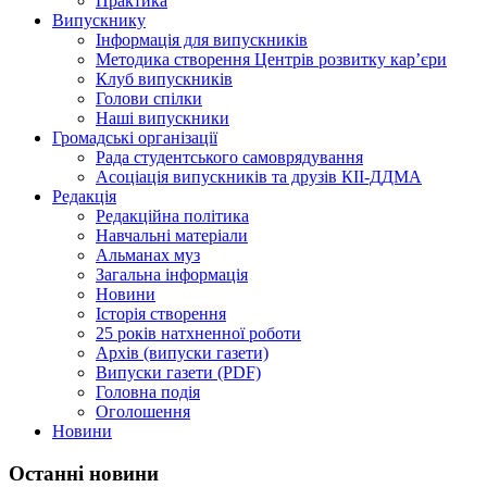
Практика
Випускнику
Інформація для випускників
Методика створення Центрів розвитку кар’єри
Клуб випускників
Голови спілки
Наші випускники
Громадські організації
Рада студентського самоврядування
Асоціація випускників та друзів КІІ-ДДМА
Редакція
Редакційна політика
Навчальні матеріали
Альманах муз
Загальна інформація
Новини
Історія створення
25 років натхненної роботи
Архів (випуски газети)
Випуски газети (PDF)
Головна подія
Оголошення
Новини
Останні новини