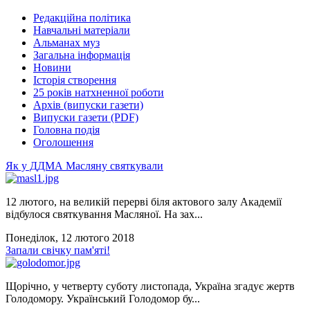
Редакційна політика
Навчальні матеріали
Альманах муз
Загальна інформація
Новини
Історія створення
25 років натхненної роботи
Архів (випуски газети)
Випуски газети (PDF)
Головна подія
Оголошення
Як у ДДМА Масляну святкували
12 лютого, на великій перерві біля актового залу Академії
відбулося святкування Масляної. На зах...
Понеділок, 12 лютого 2018
Запали свічку пам'яті!
Щорічно, у четверту суботу листопада, Україна згадує жертв
Голодомору. Український Голодомор бу...