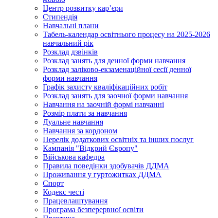
Центр розвитку кар’єри
Стипендія
Навчальні плани
Табель-календар освітнього процесу на 2025-2026
навчальний рік
Розклад дзвінків
Розклад занять для денної форми навчання
Розклад заліково-екзаменаційної сесії денної
форми навчання
Графік захисту кваліфікаційних робіт
Розклад занять для заочної форми навчання
Навчання на заочній формі навчанні
Розмір плати за навчання
Дуальне навчання
Навчання за кордоном
Перелік додаткових освітніх та інших послуг
Кампанія "Відкрий Європу"
Військова кафедра
Правила поведінки здобувачів ДДМА
Проживання у гуртожитках ДДМА
Спорт
Кодекс честі
Працевлаштування
Програма безперервної освіти