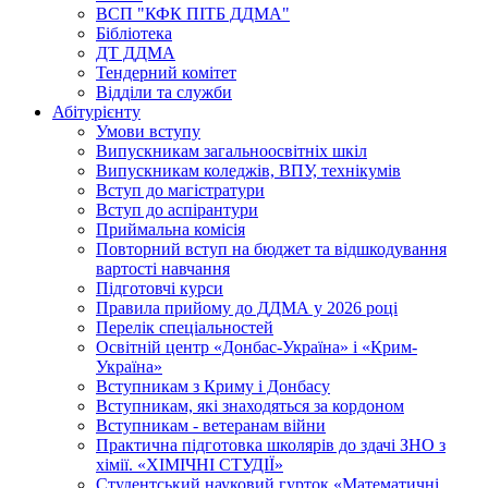
ВСП "КФК ПІТБ ДДМА"
Бібліотека
ДТ ДДМА
Тендерний комітет
Відділи та служби
Абітурієнту
Умови вступу
Випускникам загальноосвітніх шкіл
Випускникам коледжів, ВПУ, технікумів
Вступ до магістратури
Вступ до аспірантури
Приймальна комісія
Повторний вступ на бюджет та відшкодування
вартості навчання
Підготовчі курси
Правила прийому до ДДМА у 2026 році
Перелік спеціальностей
Освітній центр «Донбас-Україна» і «Крим-
Україна»
Вступникам з Криму і Донбасу
Вступникам, які знаходяться за кордоном
Вступникам - ветеранам війни
Практична підготовка школярів до здачі ЗНО з
хімії. «ХІМІЧНІ СТУДІЇ»
Студентський науковий гурток «Математичні