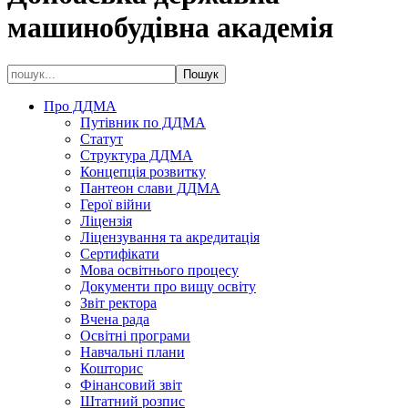
машинобудівна академія
Про ДДМА
Путівник по ДДМА
Статут
Структура ДДМА
Концепція розвитку
Пантеон слави ДДМА
Герої війни
Ліцензія
Ліцензування та акредитація
Сертифікати
Мова освітнього процесу
Документи про вищу освіту
Звіт ректора
Вчена рада
Освітні програми
Навчальні плани
Кошторис
Фінансовий звіт
Штатний розпис