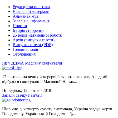
Редакційна політика
Навчальні матеріали
Альманах муз
Загальна інформація
Новини
Історія створення
25 років натхненної роботи
Архів (випуски газети)
Випуски газети (PDF)
Головна подія
Оголошення
Як у ДДМА Масляну святкували
12 лютого, на великій перерві біля актового залу Академії
відбулося святкування Масляної. На зах...
Понеділок, 12 лютого 2018
Запали свічку пам'яті!
Щорічно, у четверту суботу листопада, Україна згадує жертв
Голодомору. Український Голодомор бу...