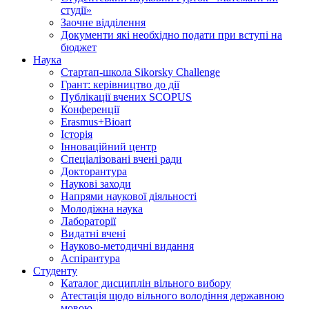
студії»
Заочне відділення
Документи які необхідно подати при вступі на
бюджет
Наука
Стартап-школа Sikorsky Challenge
Грант: керівництво до дії
Публікації вчених SCOPUS
Конференції
Erasmus+Bioart
Історія
Інноваційний центр
Спеціалізовані вчені ради
Докторантура
Наукові заходи
Напрями наукової діяльності
Молодіжна наука
Лабораторії
Видатні вчені
Науково-методичні видання
Аспірантура
Студенту
Каталог дисциплін вільного вибору
Атестація щодо вільного володіння державною
мовою