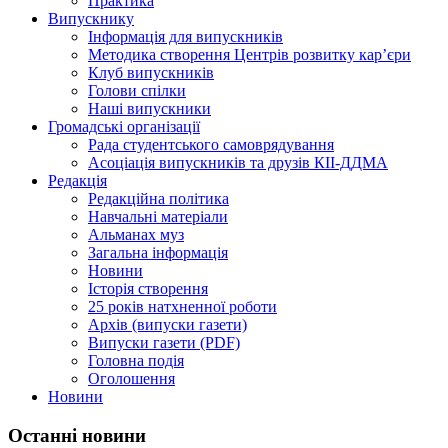
Практика
Випускнику
Інформація для випускників
Методика створення Центрів розвитку кар’єри
Клуб випускників
Голови спілки
Наші випускники
Громадські організації
Рада студентського самоврядування
Асоціація випускників та друзів КІІ-ДДМА
Редакція
Редакційна політика
Навчальні матеріали
Альманах муз
Загальна інформація
Новини
Історія створення
25 років натхненної роботи
Архів (випуски газети)
Випуски газети (PDF)
Головна подія
Оголошення
Новини
Останні новини