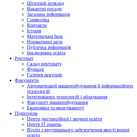
Штатний розклад
Вакантні посади
Загальна інформація
Символіка
Контакти
Історія
Матеріальна база
Нормативні акти
Публічна інформація
Інклюзивна освіта
Ректорат
Склад ректорату
Функції
Галерея ректорів
Факультети
Автоматизації машинобудування й інформаційних
технологій
Інтегрованих технологій і обладнання
Факультет машинобудування
Економіки та менеджменту
Підрозділи
Центр дистанційної і заочної освіти
Центр ІТ рішень
Відділ з внутрішнього забезпечення якості вищої
освіти