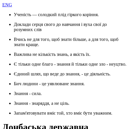
ENG
Ученість — солодкий плід гіркого коріння.
Доклади серця свого до навчання і вуха свої до
розумних слів
Вчись не для того, щоб знати більше, а для того, щоб
знати краще.
Важлива не кількість знань, а якість їх.
Є тільки одне благо - знання й тільки одне зло - неуцтво.
Єдиний шлях, що веде до знання, - це діяльність.
Бич людини - це уявлюване знання.
Знання - сила.
Знання - знаряддя, а не ціль.
Запам'ятовувати вміє той, хто вміє бути уважним.
Донбаська державна