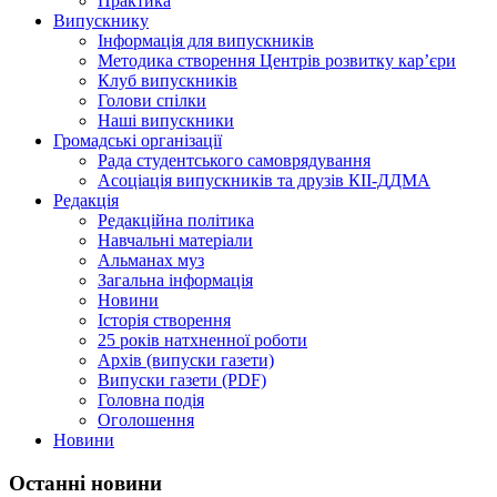
Практика
Випускнику
Інформація для випускників
Методика створення Центрів розвитку кар’єри
Клуб випускників
Голови спілки
Наші випускники
Громадські організації
Рада студентського самоврядування
Асоціація випускників та друзів КІІ-ДДМА
Редакція
Редакційна політика
Навчальні матеріали
Альманах муз
Загальна інформація
Новини
Історія створення
25 років натхненної роботи
Архів (випуски газети)
Випуски газети (PDF)
Головна подія
Оголошення
Новини
Останні новини