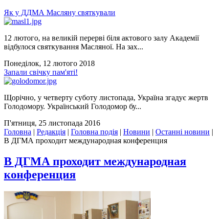
Як у ДДМА Масляну святкували
12 лютого, на великій перерві біля актового залу Академії
відбулося святкування Масляної. На зах...
Понеділок, 12 лютого 2018
Запали свічку пам'яті!
Щорічно, у четверту суботу листопада, Україна згадує жертв
Голодомору. Український Голодомор бу...
П'ятниця, 25 листопада 2016
Головна
|
Редакція
|
Головна подія
|
Новини
|
Останні новини
|
В ДГМА проходит международная конференция
В ДГМА проходит международная
конференция