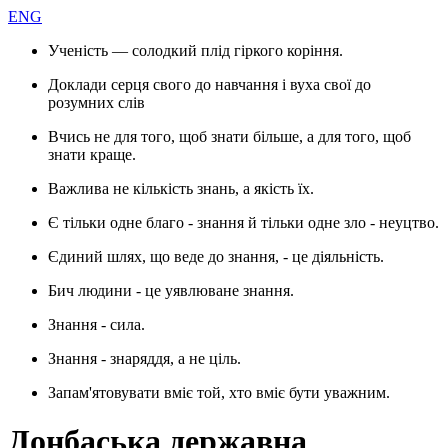
ENG
Ученість — солодкий плід гіркого коріння.
Доклади серця свого до навчання і вуха свої до
розумних слів
Вчись не для того, щоб знати більше, а для того, щоб
знати краще.
Важлива не кількість знань, а якість їх.
Є тільки одне благо - знання й тільки одне зло - неуцтво.
Єдиний шлях, що веде до знання, - це діяльність.
Бич людини - це уявлюване знання.
Знання - сила.
Знання - знаряддя, а не ціль.
Запам'ятовувати вміє той, хто вміє бути уважним.
Донбаська державна