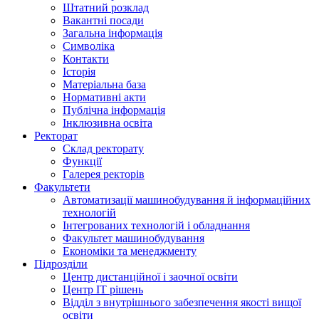
Штатний розклад
Вакантні посади
Загальна інформація
Символіка
Контакти
Історія
Матеріальна база
Нормативні акти
Публічна інформація
Інклюзивна освіта
Ректорат
Склад ректорату
Функції
Галерея ректорів
Факультети
Автоматизації машинобудування й інформаційних
технологій
Інтегрованих технологій і обладнання
Факультет машинобудування
Економіки та менеджменту
Підрозділи
Центр дистанційної і заочної освіти
Центр ІТ рішень
Відділ з внутрішнього забезпечення якості вищої
освіти