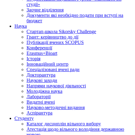
студії»
Заочне відділення
Документи які необхідно подати при вступі на
бюджет
Наука
Стартап-школа Sikorsky Challenge
Грант: керівництво до дії
Публікації вчених SCOPUS
Конференції
Erasmus+Bioart
Історія
Інноваційний центр
Спеціалізовані вчені ради
Докторантура
Наукові заходи
Напрями наукової діяльності
Молодіжна наука
Лабораторії
Видатні вчені
Науково-методичні видання
Аспірантура
Студенту
Каталог дисциплін вільного вибору
Атестація щодо вільного володіння державною
мовою