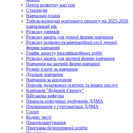
Центр розвитку кар’єри
Стипендія
Навчальні плани
Табель-календар освітнього процесу на 2025-2026
навчальний рік
Розклад дзвінків
Розклад занять для денної форми навчання
Розклад заліково-екзаменаційної сесії денної
форми навчання
Графік захисту кваліфікаційних робіт
Розклад занять для заочної форми навчання
Навчання на заочній формі навчанні
Розмір плати за навчання
Дуальне навчання
Навчання за кордоном
Перелік додаткових освітніх та інших послуг
Кампанія "Відкрий Європу"
Військова кафедра
Правила поведінки здобувачів ДДМА
Проживання у гуртожитках ДДМА
Спорт
Кодекс честі
Працевлаштування
Програма безперервної освіти