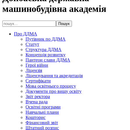
машинобудівна академія
Про ДДМА
Путівник по ДДМА
Статут
Структура ДДМА
Концепція розвитку
Пантеон слави ДДМА
Герої війни
Ліцензія
Ліцензування та акредитація
Сертифікати
Мова освітнього процесу
Документи про вищу освіту
Звіт ректора
Вчена рада
Освітні програми
Навчальні плани
Кошторис
Фінансовий звіт
Штатний розпис