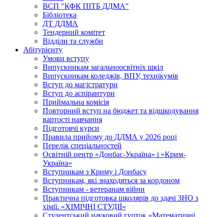
ВСП "КФК ПІТБ ДДМА"
Бібліотека
ДТ ДДМА
Тендерний комітет
Відділи та служби
Абітурієнту
Умови вступу
Випускникам загальноосвітніх шкіл
Випускникам коледжів, ВПУ, технікумів
Вступ до магістратури
Вступ до аспірантури
Приймальна комісія
Повторний вступ на бюджет та відшкодування
вартості навчання
Підготовчі курси
Правила прийому до ДДМА у 2026 році
Перелік спеціальностей
Освітній центр «Донбас-Україна» і «Крим-
Україна»
Вступникам з Криму і Донбасу
Вступникам, які знаходяться за кордоном
Вступникам - ветеранам війни
Практична підготовка школярів до здачі ЗНО з
хімії. «ХІМІЧНІ СТУДІЇ»
Студентський науковий гурток «Математичні