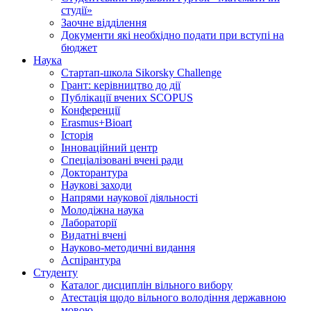
студії»
Заочне відділення
Документи які необхідно подати при вступі на
бюджет
Наука
Стартап-школа Sikorsky Challenge
Грант: керівництво до дії
Публікації вчених SCOPUS
Конференції
Erasmus+Bioart
Історія
Інноваційний центр
Спеціалізовані вчені ради
Докторантура
Наукові заходи
Напрями наукової діяльності
Молодіжна наука
Лабораторії
Видатні вчені
Науково-методичні видання
Аспірантура
Студенту
Каталог дисциплін вільного вибору
Атестація щодо вільного володіння державною
мовою