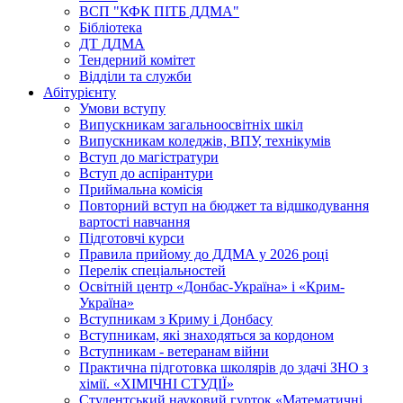
ВСП "КФК ПІТБ ДДМА"
Бібліотека
ДТ ДДМА
Тендерний комітет
Відділи та служби
Абітурієнту
Умови вступу
Випускникам загальноосвітніх шкіл
Випускникам коледжів, ВПУ, технікумів
Вступ до магістратури
Вступ до аспірантури
Приймальна комісія
Повторний вступ на бюджет та відшкодування
вартості навчання
Підготовчі курси
Правила прийому до ДДМА у 2026 році
Перелік спеціальностей
Освітній центр «Донбас-Україна» і «Крим-
Україна»
Вступникам з Криму і Донбасу
Вступникам, які знаходяться за кордоном
Вступникам - ветеранам війни
Практична підготовка школярів до здачі ЗНО з
хімії. «ХІМІЧНІ СТУДІЇ»
Студентський науковий гурток «Математичні