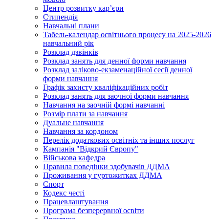
Центр розвитку кар’єри
Стипендія
Навчальні плани
Табель-календар освітнього процесу на 2025-2026
навчальний рік
Розклад дзвінків
Розклад занять для денної форми навчання
Розклад заліково-екзаменаційної сесії денної
форми навчання
Графік захисту кваліфікаційних робіт
Розклад занять для заочної форми навчання
Навчання на заочній формі навчанні
Розмір плати за навчання
Дуальне навчання
Навчання за кордоном
Перелік додаткових освітніх та інших послуг
Кампанія "Відкрий Європу"
Військова кафедра
Правила поведінки здобувачів ДДМА
Проживання у гуртожитках ДДМА
Спорт
Кодекс честі
Працевлаштування
Програма безперервної освіти