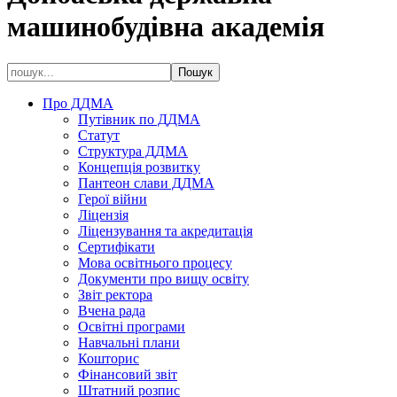
машинобудівна академія
Про ДДМА
Путівник по ДДМА
Статут
Структура ДДМА
Концепція розвитку
Пантеон слави ДДМА
Герої війни
Ліцензія
Ліцензування та акредитація
Сертифікати
Мова освітнього процесу
Документи про вищу освіту
Звіт ректора
Вчена рада
Освітні програми
Навчальні плани
Кошторис
Фінансовий звіт
Штатний розпис