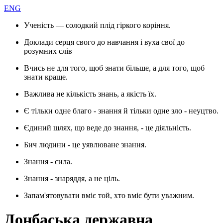
ENG
Ученість — солодкий плід гіркого коріння.
Доклади серця свого до навчання і вуха свої до
розумних слів
Вчись не для того, щоб знати більше, а для того, щоб
знати краще.
Важлива не кількість знань, а якість їх.
Є тільки одне благо - знання й тільки одне зло - неуцтво.
Єдиний шлях, що веде до знання, - це діяльність.
Бич людини - це уявлюване знання.
Знання - сила.
Знання - знаряддя, а не ціль.
Запам'ятовувати вміє той, хто вміє бути уважним.
Донбаська державна