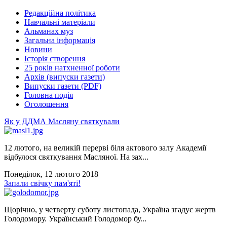
Редакційна політика
Навчальні матеріали
Альманах муз
Загальна інформація
Новини
Історія створення
25 років натхненної роботи
Архів (випуски газети)
Випуски газети (PDF)
Головна подія
Оголошення
Як у ДДМА Масляну святкували
12 лютого, на великій перерві біля актового залу Академії
відбулося святкування Масляної. На зах...
Понеділок, 12 лютого 2018
Запали свічку пам'яті!
Щорічно, у четверту суботу листопада, Україна згадує жертв
Голодомору. Український Голодомор бу...