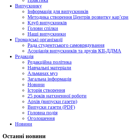
Практика
Випускнику
Інформація для випускників
Методика створення Центрів розвитку кар’єри
Клуб випускників
Голови спілки
Наші випускники
Громадські організації
Рада студентського самоврядування
Асоціація випускників та друзів КІІ-ДДМА
Редакція
Редакційна політика
Навчальні матеріали
Альманах муз
Загальна інформація
Новини
Історія створення
25 років натхненної роботи
Архів (випуски газети)
Випуски газети (PDF)
Головна подія
Оголошення
Новини
Останні новини