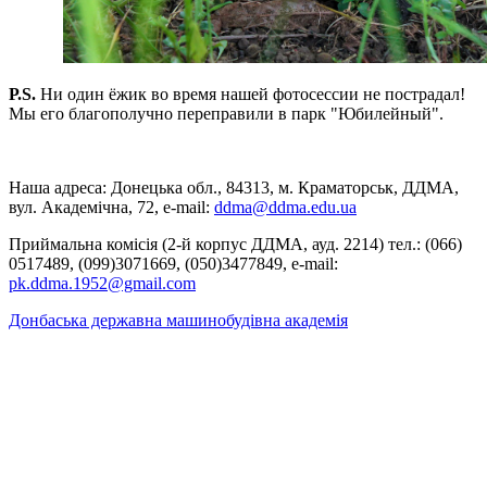
Р.S.
Ни один ёжик во время нашей фотосессии не пострадал!
Мы его благополучно переправили в парк "Юбилейный".
Наша адреса: Донецька обл., 84313, м. Краматорськ, ДДМА,
вул. Академічна, 72, е-mail:
ddma@ddma.edu.ua
Приймальна комісія (2-й корпус ДДМА, ауд. 2214) тел.: (066)
0517489, (099)3071669, (050)3477849, e-mail:
pk.ddma.1952@gmail.com
Донбаська державна машинобудівна академія