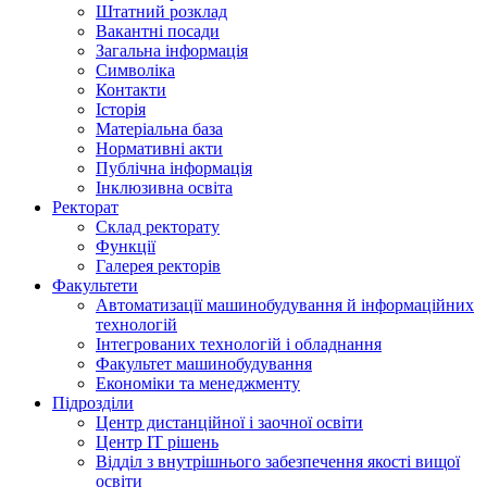
Штатний розклад
Вакантні посади
Загальна інформація
Символіка
Контакти
Історія
Матеріальна база
Нормативні акти
Публічна інформація
Інклюзивна освіта
Ректорат
Склад ректорату
Функції
Галерея ректорів
Факультети
Автоматизації машинобудування й інформаційних
технологій
Інтегрованих технологій і обладнання
Факультет машинобудування
Економіки та менеджменту
Підрозділи
Центр дистанційної і заочної освіти
Центр ІТ рішень
Відділ з внутрішнього забезпечення якості вищої
освіти