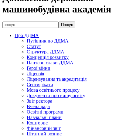
машинобудівна академія
Про ДДМА
Путівник по ДДМА
Статут
Структура ДДМА
Концепція розвитку
Пантеон слави ДДМА
Герої війни
Ліцензія
Ліцензування та акредитація
Сертифікати
Мова освітнього процесу
Документи про вищу освіту
Звіт ректора
Вчена рада
Освітні програми
Навчальні плани
Кошторис
Фінансовий звіт
Штатний розпис