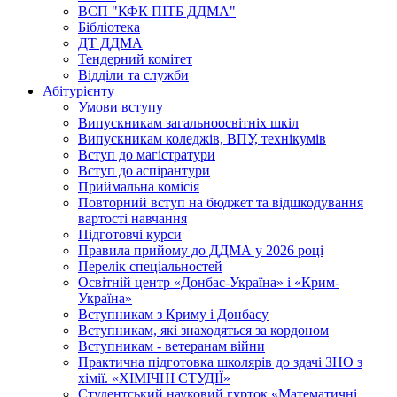
ВСП "КФК ПІТБ ДДМА"
Бібліотека
ДТ ДДМА
Тендерний комітет
Відділи та служби
Абітурієнту
Умови вступу
Випускникам загальноосвітніх шкіл
Випускникам коледжів, ВПУ, технікумів
Вступ до магістратури
Вступ до аспірантури
Приймальна комісія
Повторний вступ на бюджет та відшкодування
вартості навчання
Підготовчі курси
Правила прийому до ДДМА у 2026 році
Перелік спеціальностей
Освітній центр «Донбас-Україна» і «Крим-
Україна»
Вступникам з Криму і Донбасу
Вступникам, які знаходяться за кордоном
Вступникам - ветеранам війни
Практична підготовка школярів до здачі ЗНО з
хімії. «ХІМІЧНІ СТУДІЇ»
Студентський науковий гурток «Математичні