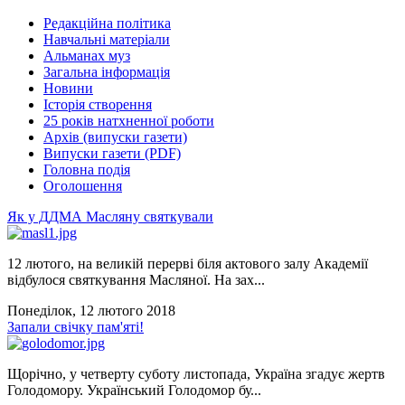
Редакційна політика
Навчальні матеріали
Альманах муз
Загальна інформація
Новини
Історія створення
25 років натхненної роботи
Архів (випуски газети)
Випуски газети (PDF)
Головна подія
Оголошення
Як у ДДМА Масляну святкували
12 лютого, на великій перерві біля актового залу Академії
відбулося святкування Масляної. На зах...
Понеділок, 12 лютого 2018
Запали свічку пам'яті!
Щорічно, у четверту суботу листопада, Україна згадує жертв
Голодомору. Український Голодомор бу...