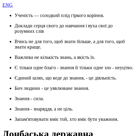
ENG
Ученість — солодкий плід гіркого коріння.
Доклади серця свого до навчання і вуха свої до
розумних слів
Вчись не для того, щоб знати більше, а для того, щоб
знати краще.
Важлива не кількість знань, а якість їх.
Є тільки одне благо - знання й тільки одне зло - неуцтво.
Єдиний шлях, що веде до знання, - це діяльність.
Бич людини - це уявлюване знання.
Знання - сила.
Знання - знаряддя, а не ціль.
Запам'ятовувати вміє той, хто вміє бути уважним.
Донбаська державна