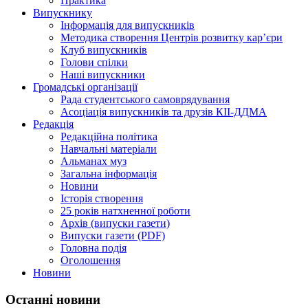
Практика
Випускнику
Інформація для випускників
Методика створення Центрів розвитку кар’єри
Клуб випускників
Голови спілки
Наші випускники
Громадські організації
Рада студентського самоврядування
Асоціація випускників та друзів КІІ-ДДМА
Редакція
Редакційна політика
Навчальні матеріали
Альманах муз
Загальна інформація
Новини
Історія створення
25 років натхненної роботи
Архів (випуски газети)
Випуски газети (PDF)
Головна подія
Оголошення
Новини
Останні новини