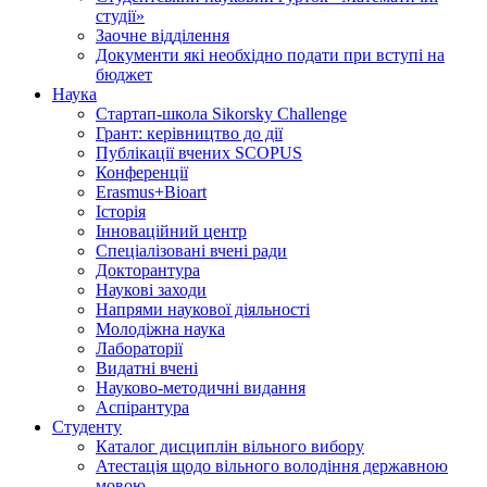
студії»
Заочне відділення
Документи які необхідно подати при вступі на
бюджет
Наука
Стартап-школа Sikorsky Challenge
Грант: керівництво до дії
Публікації вчених SCOPUS
Конференції
Erasmus+Bioart
Історія
Інноваційний центр
Спеціалізовані вчені ради
Докторантура
Наукові заходи
Напрями наукової діяльності
Молодіжна наука
Лабораторії
Видатні вчені
Науково-методичні видання
Аспірантура
Студенту
Каталог дисциплін вільного вибору
Атестація щодо вільного володіння державною
мовою