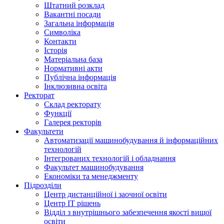
Штатний розклад
Вакантні посади
Загальна інформація
Символіка
Контакти
Історія
Матеріальна база
Нормативні акти
Публічна інформація
Інклюзивна освіта
Ректорат
Склад ректорату
Функції
Галерея ректорів
Факультети
Автоматизації машинобудування й інформаційних
технологій
Інтегрованих технологій і обладнання
Факультет машинобудування
Економіки та менеджменту
Підрозділи
Центр дистанційної і заочної освіти
Центр ІТ рішень
Відділ з внутрішнього забезпечення якості вищої
освіти