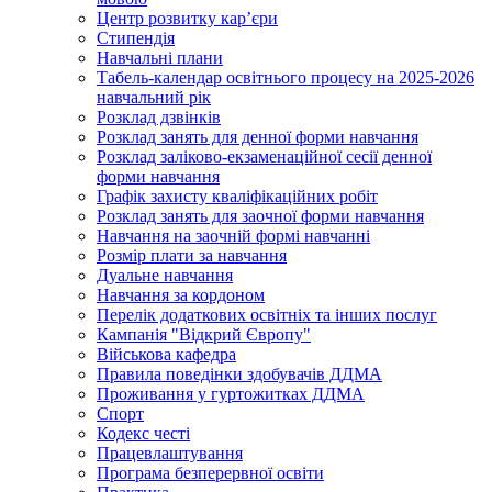
Центр розвитку кар’єри
Стипендія
Навчальні плани
Табель-календар освітнього процесу на 2025-2026
навчальний рік
Розклад дзвінків
Розклад занять для денної форми навчання
Розклад заліково-екзаменаційної сесії денної
форми навчання
Графік захисту кваліфікаційних робіт
Розклад занять для заочної форми навчання
Навчання на заочній формі навчанні
Розмір плати за навчання
Дуальне навчання
Навчання за кордоном
Перелік додаткових освітніх та інших послуг
Кампанія "Відкрий Європу"
Військова кафедра
Правила поведінки здобувачів ДДМА
Проживання у гуртожитках ДДМА
Спорт
Кодекс честі
Працевлаштування
Програма безперервної освіти