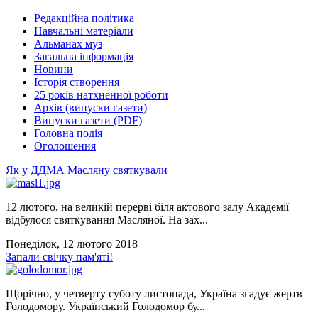
Редакційна політика
Навчальні матеріали
Альманах муз
Загальна інформація
Новини
Історія створення
25 років натхненної роботи
Архів (випуски газети)
Випуски газети (PDF)
Головна подія
Оголошення
Як у ДДМА Масляну святкували
12 лютого, на великій перерві біля актового залу Академії
відбулося святкування Масляної. На зах...
Понеділок, 12 лютого 2018
Запали свічку пам'яті!
Щорічно, у четверту суботу листопада, Україна згадує жертв
Голодомору. Український Голодомор бу...