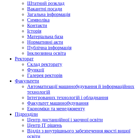
Штатний розклад
Вакантні посади
Загальна інформація
Символіка
Контакти
Історія
Матеріальна база
Нормативні акти
Публічна інформація
Інклюзивна освіта
Ректорат
Склад ректорату
Функції
Галерея ректорів
Факультети
Автоматизації машинобудування й інформаційних
технологій
Інтегрованих технологій і обладнання
Факультет машинобудування
Економіки та менеджменту
Підрозділи
Центр дистанційної і заочної освіти
Центр ІТ рішень
Відділ з внутрішнього забезпечення якості вищої
освіти