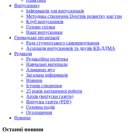
Практика
Випускнику
Інформація для випускників
Методика створення Центрів розвитку кар’єри
Клуб випускників
Голови спілки
Наші випускники
Громадські організації
Рада студентського самоврядування
Асоціація випускників та друзів КІІ-ДДМА
Редакція
Редакційна політика
Навчальні матеріали
Альманах муз
Загальна інформація
Новини
Історія створення
25 років натхненної роботи
Архів (випуски газети)
Випуски газети (PDF)
Головна подія
Оголошення
Новини
Останні новини