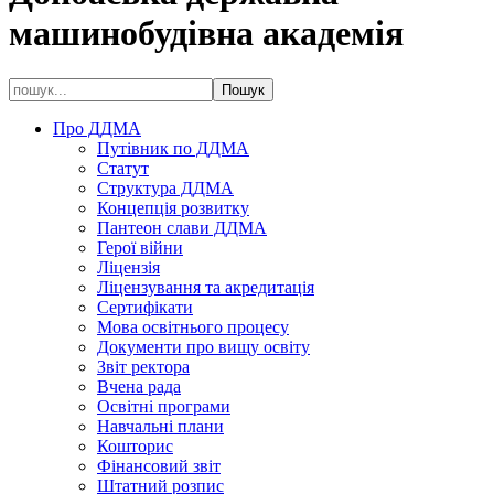
машинобудівна академія
Про ДДМА
Путівник по ДДМА
Статут
Структура ДДМА
Концепція розвитку
Пантеон слави ДДМА
Герої війни
Ліцензія
Ліцензування та акредитація
Сертифікати
Мова освітнього процесу
Документи про вищу освіту
Звіт ректора
Вчена рада
Освітні програми
Навчальні плани
Кошторис
Фінансовий звіт
Штатний розпис