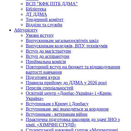
ВСП "КФК ПІТБ ДДМА"
Бібліотека
ДТ ДДМА
Тендерний комітет
Відділи та служби
Абітурієнту
Умови вступу
Випускникам загальноосвітніх шкіл
Випускникам коледжів, ВПУ, технікумів
Вступ до магістратури
Вступ до аспірантури
Приймальна комісія
Повторний вступ на бюджет та відшкодування
вартості навчання
Підготовчі курси
Правила прийому до ДДМА у 2026 році
Перелік спеціальностей
Освітній центр «Донбас-Україна» і «Крим-
Україна»
Вступникам з Криму і Донбасу
Вступникам, які знаходяться за кордоном
Вступникам - ветеранам війни
Практична підготовка школярів до здачі ЗНО з
хімії. «ХІМІЧНІ СТУДІЇ»
Студентський науковий гурток «Математичні