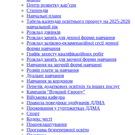
Центр розвитку кар’єри
Стипендія
Навчальні плани
Табель-календар освітнього процесу на 2025-2026
навчальний рік
Розклад дзвінків
Розклад занять для денної форми навчання
Розклад заліково-екзаменаційної сесії денної
форми навчання
Графік захисту кваліфікаційних робіт
Розклад занять для заочної форми навчання
Навчання на заочній формі навчанні
Розмір плати за навчання
Дуальне навчання
Навчання за кордоном
Перелік додаткових освітніх та інших послуг
Кампанія "Відкрий Європу"
Військова кафедра
Правила поведінки здобувачів ДДМА
Проживання у гуртожитках ДДМА
Спорт
Кодекс честі
Працевлаштування
Програма безперервної освіти