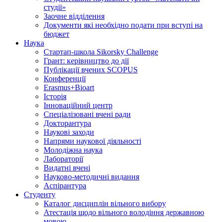
студії»
Заочне відділення
Документи які необхідно подати при вступі на
бюджет
Наука
Стартап-школа Sikorsky Challenge
Грант: керівництво до дії
Публікації вчених SCOPUS
Конференції
Erasmus+Bioart
Історія
Інноваційний центр
Спеціалізовані вчені ради
Докторантура
Наукові заходи
Напрями наукової діяльності
Молодіжна наука
Лабораторії
Видатні вчені
Науково-методичні видання
Аспірантура
Студенту
Каталог дисциплін вільного вибору
Атестація щодо вільного володіння державною
мовою