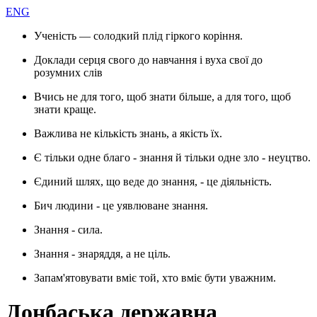
ENG
Ученість — солодкий плід гіркого коріння.
Доклади серця свого до навчання і вуха свої до
розумних слів
Вчись не для того, щоб знати більше, а для того, щоб
знати краще.
Важлива не кількість знань, а якість їх.
Є тільки одне благо - знання й тільки одне зло - неуцтво.
Єдиний шлях, що веде до знання, - це діяльність.
Бич людини - це уявлюване знання.
Знання - сила.
Знання - знаряддя, а не ціль.
Запам'ятовувати вміє той, хто вміє бути уважним.
Донбаська державна