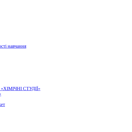
сті навчання
ї. «ХІМІЧНІ СТУДІЇ»
»
жет