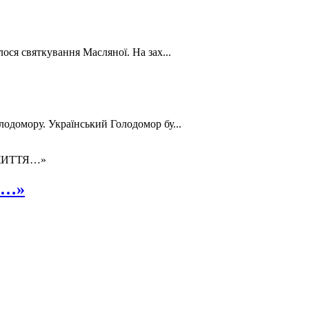
лося святкування Масляної. На зах...
лодомору. Український Голодомор бу...
ЖИТТЯ…»
Я…»