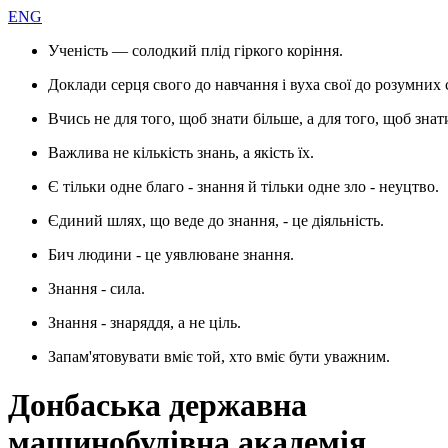
ENG
Ученість — солодкий плід гіркого коріння.
Доклади серця свого до навчання і вуха свої до розумних 
Вчись не для того, щоб знати більше, а для того, щоб знат
Важлива не кількість знань, а якість їх.
Є тільки одне благо - знання й тільки одне зло - неуцтво.
Єдиний шлях, що веде до знання, - це діяльність.
Бич людини - це уявлюване знання.
Знання - сила.
Знання - знаряддя, а не ціль.
Запам'ятовувати вміє той, хто вміє бути уважним.
Донбаська державна
машинобудівна академія