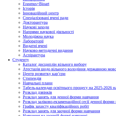
Erasmus+Bioart
Історія
Інноваційний центр
Спеціалізовані вчені ради
Докторантура
Наукові заходи
Напрями наукової діяльності
Молодіжна наука
Лабораторії
Видатні вчені
Науково-методичні видання
Аспірантура
Студенту
Каталог дисциплін вільного вибору
Атестація щодо вільного володіння державною мов
Центр розвитку кар’єри
Стипендія
Навчальні плани
Табель-календар освітнього процесу на 2025-2026 н
Розклад дзвінків
Розклад занять для денної форми навчання
Розклад заліково-екзаменаційної сесії денної форми
Графік захисту кваліфікаційних робіт
Розклад занять для заочної форми навчання
Навчання на заочній формі навчанні