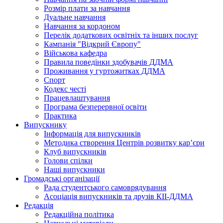
Розмір плати за навчання
Дуальне навчання
Навчання за кордоном
Перелік додаткових освітніх та інших послуг
Кампанія "Відкрий Європу"
Військова кафедра
Правила поведінки здобувачів ДДМА
Проживання у гуртожитках ДДМА
Спорт
Кодекс честі
Працевлаштування
Програма безперервної освіти
Практика
Випускнику
Інформація для випускників
Методика створення Центрів розвитку кар’єри
Клуб випускників
Голови спілки
Наші випускники
Громадські організації
Рада студентського самоврядування
Асоціація випускників та друзів КІІ-ДДМА
Редакція
Редакційна політика