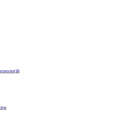
ехнологій
віти