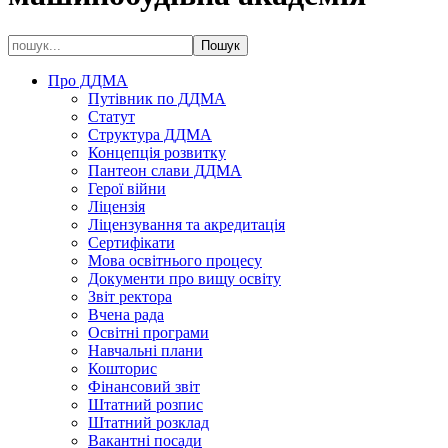
Про ДДМА
Путівник по ДДМА
Статут
Структура ДДМА
Концепція розвитку
Пантеон слави ДДМА
Герої війни
Ліцензія
Ліцензування та акредитація
Сертифікати
Мова освітнього процесу
Документи про вищу освіту
Звіт ректора
Вчена рада
Освітні програми
Навчальні плани
Кошторис
Фінансовий звіт
Штатний розпис
Штатний розклад
Вакантні посади