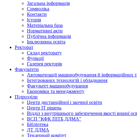
Загальна інформація
Символіка
Контакти
Історія
Матеріальна база
Нормативні акти
Публічна інформація
Інклюзивна освіта
Ректорат
Склад ректорату
Функції
Галерея ректорів
Факультети
Автоматизації машинобудування й інформаційних т
Інтегрованих технологій і обладнання
Факультет машинобудування
Економіки та менеджменту
Підрозділи
Центр дистанційної і заочної освіти
Центр ІТ рішень
Відділ з внутрішнього забезпечення якості вищої ос
ВСП "КФК ПІТБ ДДМА"
Бібліотека
ДТ ДДМА
Тендерний комітет