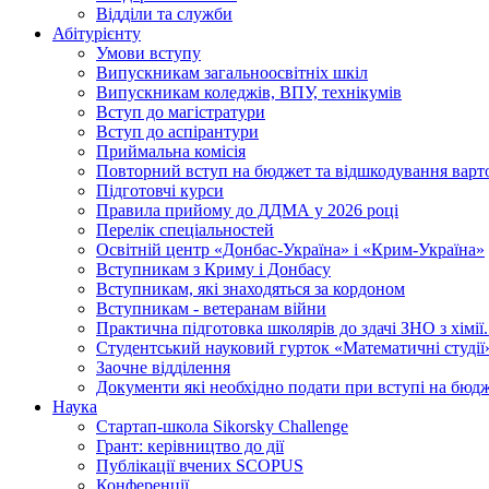
Відділи та служби
Абітурієнту
Умови вступу
Випускникам загальноосвітніх шкіл
Випускникам коледжів, ВПУ, технікумів
Вступ до магістратури
Вступ до аспірантури
Приймальна комісія
Повторний вступ на бюджет та відшкодування варто
Підготовчі курси
Правила прийому до ДДМА у 2026 році
Перелік спеціальностей
Освітній центр «Донбас-Україна» і «Крим-Україна»
Вступникам з Криму і Донбасу
Вступникам, які знаходяться за кордоном
Вступникам - ветеранам війни
Практична підготовка школярів до здачі ЗНО з хімі
Студентський науковий гурток «Математичні студії
Заочне відділення
Документи які необхідно подати при вступі на бюд
Наука
Стартап-школа Sikorsky Challenge
Грант: керівництво до дії
Публікації вчених SCOPUS
Конференції