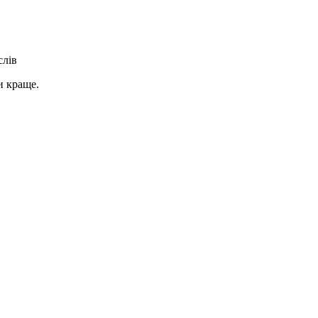
слів
и краще.