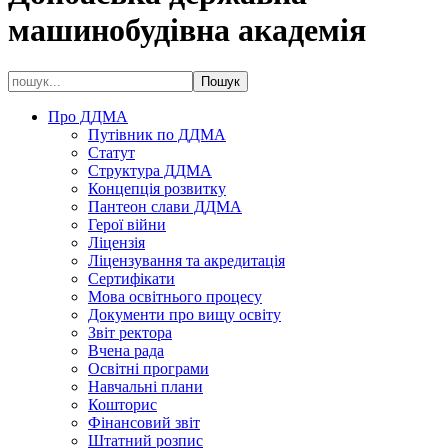
машинобудівна академія
Про ДДМА
Путівник по ДДМА
Статут
Структура ДДМА
Концепція розвитку
Пантеон слави ДДМА
Герої війни
Ліцензія
Ліцензування та акредитація
Сертифікати
Мова освітнього процесу
Документи про вищу освіту
Звіт ректора
Вчена рада
Освітні програми
Навчальні плани
Кошторис
Фінансовий звіт
Штатний розпис