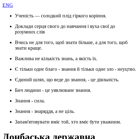
ENG
Ученість — солодкий плід гіркого коріння.
Доклади серця свого до навчання і вуха свої до
розумних слів
Вчись не для того, щоб знати більше, а для того, щоб
знати краще.
Важлива не кількість знань, а якість їх.
Є тільки одне благо - знання й тільки одне зло - неуцтво.
Єдиний шлях, що веде до знання, - це діяльність.
Бич людини - це уявлюване знання.
Знання - сила.
Знання - знаряддя, а не ціль.
Запам'ятовувати вміє той, хто вміє бути уважним.
Донбаська державна