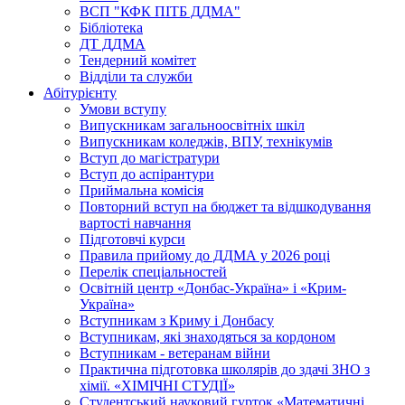
ВСП "КФК ПІТБ ДДМА"
Бібліотека
ДТ ДДМА
Тендерний комітет
Відділи та служби
Абітурієнту
Умови вступу
Випускникам загальноосвітніх шкіл
Випускникам коледжів, ВПУ, технікумів
Вступ до магістратури
Вступ до аспірантури
Приймальна комісія
Повторний вступ на бюджет та відшкодування
вартості навчання
Підготовчі курси
Правила прийому до ДДМА у 2026 році
Перелік спеціальностей
Освітній центр «Донбас-Україна» і «Крим-
Україна»
Вступникам з Криму і Донбасу
Вступникам, які знаходяться за кордоном
Вступникам - ветеранам війни
Практична підготовка школярів до здачі ЗНО з
хімії. «ХІМІЧНІ СТУДІЇ»
Студентський науковий гурток «Математичні