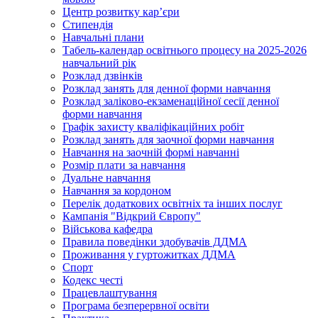
Центр розвитку кар’єри
Стипендія
Навчальні плани
Табель-календар освітнього процесу на 2025-2026
навчальний рік
Розклад дзвінків
Розклад занять для денної форми навчання
Розклад заліково-екзаменаційної сесії денної
форми навчання
Графік захисту кваліфікаційних робіт
Розклад занять для заочної форми навчання
Навчання на заочній формі навчанні
Розмір плати за навчання
Дуальне навчання
Навчання за кордоном
Перелік додаткових освітніх та інших послуг
Кампанія "Відкрий Європу"
Військова кафедра
Правила поведінки здобувачів ДДМА
Проживання у гуртожитках ДДМА
Спорт
Кодекс честі
Працевлаштування
Програма безперервної освіти