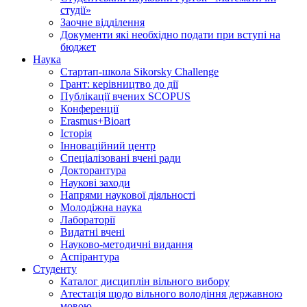
студії»
Заочне відділення
Документи які необхідно подати при вступі на
бюджет
Наука
Стартап-школа Sikorsky Challenge
Грант: керівництво до дії
Публікації вчених SCOPUS
Конференції
Erasmus+Bioart
Історія
Інноваційний центр
Спеціалізовані вчені ради
Докторантура
Наукові заходи
Напрями наукової діяльності
Молодіжна наука
Лабораторії
Видатні вчені
Науково-методичні видання
Аспірантура
Студенту
Каталог дисциплін вільного вибору
Атестація щодо вільного володіння державною
мовою