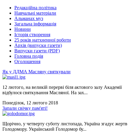
Редакційна політика
Навчальні матеріали
Альманах муз
Загальна інформація
Новини
Історія створення
25 років натхненної роботи
Архів (випуски газети)
Випуски газети (PDF)
Головна подія
Оголошення
Як у ДДМА Масляну святкували
12 лютого, на великій перерві біля актового залу Академії
відбулося святкування Масляної. На зах...
Понеділок, 12 лютого 2018
Запали свічку пам'яті!
Щорічно, у четверту суботу листопада, Україна згадує жертв
Голодомору. Український Голодомор бу...