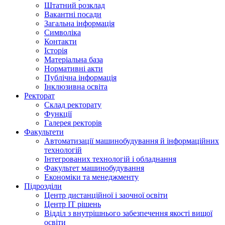
Штатний розклад
Вакантні посади
Загальна інформація
Символіка
Контакти
Історія
Матеріальна база
Нормативні акти
Публічна інформація
Інклюзивна освіта
Ректорат
Склад ректорату
Функції
Галерея ректорів
Факультети
Автоматизації машинобудування й інформаційних
технологій
Інтегрованих технологій і обладнання
Факультет машинобудування
Економіки та менеджменту
Підрозділи
Центр дистанційної і заочної освіти
Центр ІТ рішень
Відділ з внутрішнього забезпечення якості вищої
освіти