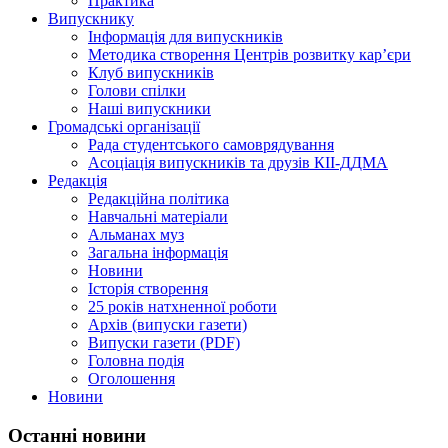
Практика
Випускнику
Інформація для випускників
Методика створення Центрів розвитку кар’єри
Клуб випускників
Голови спілки
Наші випускники
Громадські організації
Рада студентського самоврядування
Асоціація випускників та друзів КІІ-ДДМА
Редакція
Редакційна політика
Навчальні матеріали
Альманах муз
Загальна інформація
Новини
Історія створення
25 років натхненної роботи
Архів (випуски газети)
Випуски газети (PDF)
Головна подія
Оголошення
Новини
Останні новини