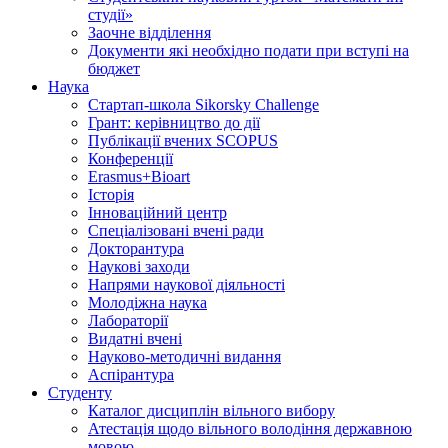
студії»
Заочне відділення
Документи які необхідно подати при вступі на
бюджет
Наука
Стартап-школа Sikorsky Challenge
Грант: керівництво до дії
Публікації вчених SCOPUS
Конференції
Erasmus+Bioart
Історія
Інноваційний центр
Спеціалізовані вчені ради
Докторантура
Наукові заходи
Напрями наукової діяльності
Молодіжна наука
Лабораторії
Видатні вчені
Науково-методичні видання
Аспірантура
Студенту
Каталог дисциплін вільного вибору
Атестація щодо вільного володіння державною
мовою