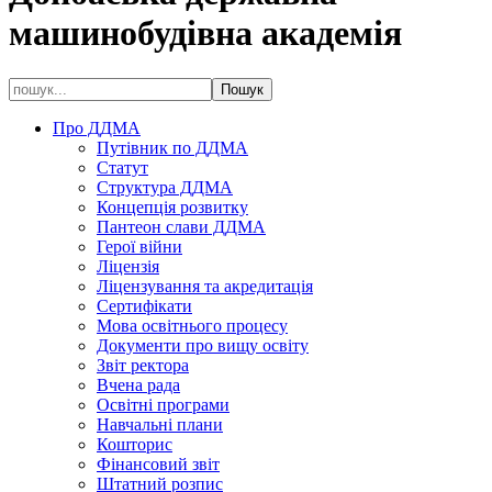
машинобудівна академія
Про ДДМА
Путівник по ДДМА
Статут
Структура ДДМА
Концепція розвитку
Пантеон слави ДДМА
Герої війни
Ліцензія
Ліцензування та акредитація
Сертифікати
Мова освітнього процесу
Документи про вищу освіту
Звіт ректора
Вчена рада
Освітні програми
Навчальні плани
Кошторис
Фінансовий звіт
Штатний розпис