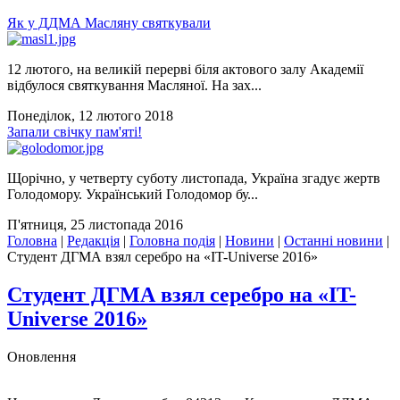
Як у ДДМА Масляну святкували
12 лютого, на великій перерві біля актового залу Академії
відбулося святкування Масляної. На зах...
Понеділок, 12 лютого 2018
Запали свічку пам'яті!
Щорічно, у четверту суботу листопада, Україна згадує жертв
Голодомору. Український Голодомор бу...
П'ятниця, 25 листопада 2016
Головна
|
Редакція
|
Головна подія
|
Новини
|
Останні новини
|
Студент ДГМА взял серебро на «IT-Universe 2016»
Студент ДГМА взял серебро на «IT-
Universe 2016»
Оновлення