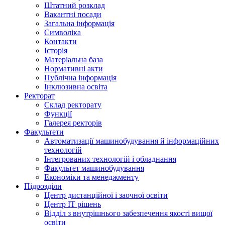
Штатний розклад
Вакантні посади
Загальна інформація
Символіка
Контакти
Історія
Матеріальна база
Нормативні акти
Публічна інформація
Інклюзивна освіта
Ректорат
Склад ректорату
Функції
Галерея ректорів
Факультети
Автоматизації машинобудування й інформаційних
технологій
Інтегрованих технологій і обладнання
Факультет машинобудування
Економіки та менеджменту
Підрозділи
Центр дистанційної і заочної освіти
Центр ІТ рішень
Відділ з внутрішнього забезпечення якості вищої
освіти