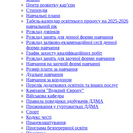
Центр розвитку кар’єри
Стипендія
Навчальні плани
Табель-календар освітнього процесу на 2025-2026
навчальний рік
Розклад дзвінків
Розклад занять для денної форми навчання
Розклад заліково-екзаменаційної сесії денної
форми навчання
Графік захисту кваліфікаційних робіт
Розклад занять для заочної форми навчання
Навчання на заочній формі навчанні
Розмір плати за навчання
Дуальне навчання
Навчання за кордоном
Перелік додаткових освітніх та інших послуг
Кампанія "Відкрий Європу"
Військова кафедра
Правила поведінки здобувачів ДДМА
Проживання у гуртожитках ДДМА
Спорт
Кодекс честі
Працевлаштування
Програма безперервної освіти