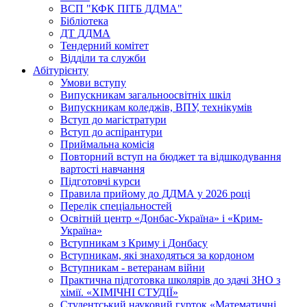
ВСП "КФК ПІТБ ДДМА"
Бібліотека
ДТ ДДМА
Тендерний комітет
Відділи та служби
Абітурієнту
Умови вступу
Випускникам загальноосвітніх шкіл
Випускникам коледжів, ВПУ, технікумів
Вступ до магістратури
Вступ до аспірантури
Приймальна комісія
Повторний вступ на бюджет та відшкодування
вартості навчання
Підготовчі курси
Правила прийому до ДДМА у 2026 році
Перелік спеціальностей
Освітній центр «Донбас-Україна» і «Крим-
Україна»
Вступникам з Криму і Донбасу
Вступникам, які знаходяться за кордоном
Вступникам - ветеранам війни
Практична підготовка школярів до здачі ЗНО з
хімії. «ХІМІЧНІ СТУДІЇ»
Студентський науковий гурток «Математичні