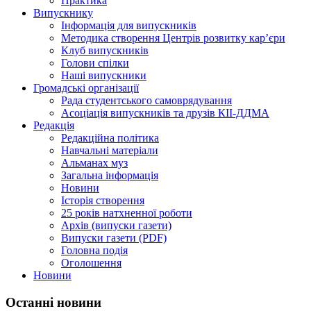
Практика
Випускнику
Інформація для випускників
Методика створення Центрів розвитку кар’єри
Клуб випускників
Голови спілки
Наші випускники
Громадські організації
Рада студентського самоврядування
Асоціація випускників та друзів КІІ-ДДМА
Редакція
Редакційна політика
Навчальні матеріали
Альманах муз
Загальна інформація
Новини
Історія створення
25 років натхненної роботи
Архів (випуски газети)
Випуски газети (PDF)
Головна подія
Оголошення
Новини
Останні новини