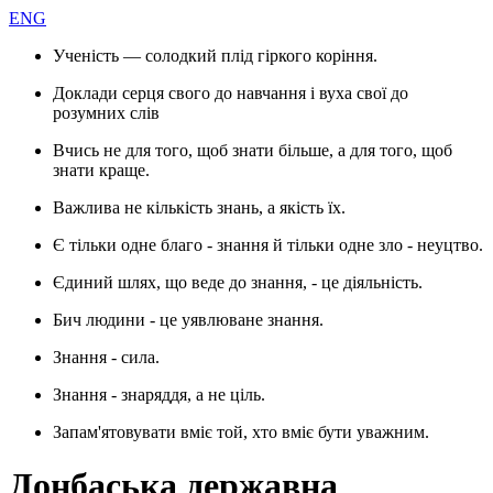
ENG
Ученість — солодкий плід гіркого коріння.
Доклади серця свого до навчання і вуха свої до
розумних слів
Вчись не для того, щоб знати більше, а для того, щоб
знати краще.
Важлива не кількість знань, а якість їх.
Є тільки одне благо - знання й тільки одне зло - неуцтво.
Єдиний шлях, що веде до знання, - це діяльність.
Бич людини - це уявлюване знання.
Знання - сила.
Знання - знаряддя, а не ціль.
Запам'ятовувати вміє той, хто вміє бути уважним.
Донбаська державна