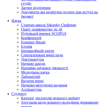
студії»
Заочне відділення
Документи які необхідно подати при вступі на
бюджет
Наука
Стартап-школа Sikorsky Challenge
Грант: керівництво до дії
Публікації вчених SCOPUS
Конференції
Erasmus+Bioart
Історія
Інноваційний центр
Спеціалізовані вчені ради
Докторантура
Наукові заходи
Напрями наукової діяльності
Молодіжна наука
Лабораторії
Видатні вчені
Науково-методичні видання
Аспірантура
Студенту
Каталог дисциплін вільного вибору
Атестація щодо вільного володіння державною
мовою