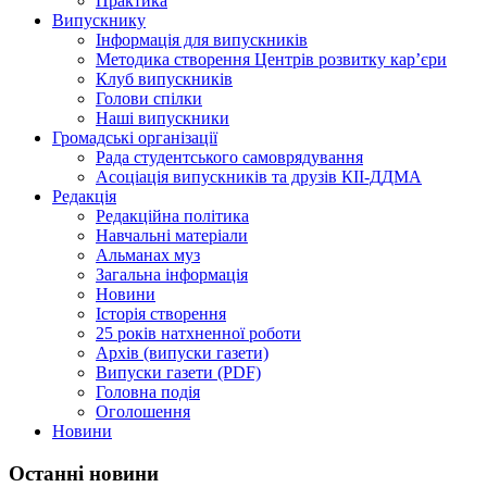
Практика
Випускнику
Інформація для випускників
Методика створення Центрів розвитку кар’єри
Клуб випускників
Голови спілки
Наші випускники
Громадські організації
Рада студентського самоврядування
Асоціація випускників та друзів КІІ-ДДМА
Редакція
Редакційна політика
Навчальні матеріали
Альманах муз
Загальна інформація
Новини
Історія створення
25 років натхненної роботи
Архів (випуски газети)
Випуски газети (PDF)
Головна подія
Оголошення
Новини
Останні новини