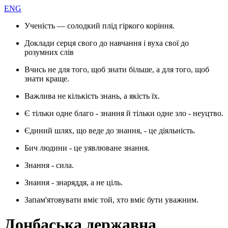
ENG
Ученість — солодкий плід гіркого коріння.
Доклади серця свого до навчання і вуха свої до
розумних слів
Вчись не для того, щоб знати більше, а для того, щоб
знати краще.
Важлива не кількість знань, а якість їх.
Є тільки одне благо - знання й тільки одне зло - неуцтво.
Єдиний шлях, що веде до знання, - це діяльність.
Бич людини - це уявлюване знання.
Знання - сила.
Знання - знаряддя, а не ціль.
Запам'ятовувати вміє той, хто вміє бути уважним.
Донбаська державна