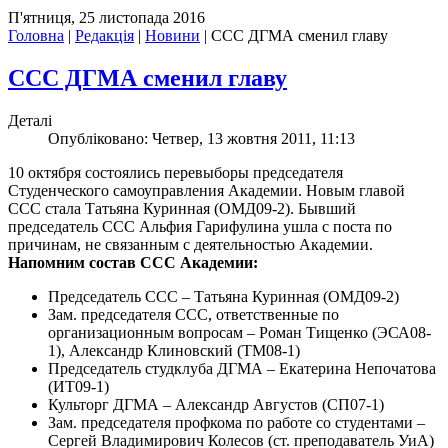
П'ятниця, 25 листопада 2016
Головна
|
Редакція
|
Новини
|
ССC ДГМА сменил главу
ССC ДГМА сменил главу
Деталі
Опубліковано: Четвер, 13 жовтня 2011, 11:13
10 октября состоялись перевыборы председателя
Студенческого самоуправления Академии. Новым главой
ССC стала Татьяна Куринная (ОМД09-2). Бывший
председатель ССС Альфия Гарифулина ушла с поста по
причинам, не связанным с деятельностью Академии.
Напомним состав ССC Академии:
Председатель ССC – Татьяна Куринная (ОМД09-2)
Зам. председателя ССC, ответственные по
организационным вопросам – Роман Тищенко (ЭСА08-
1), Александр Клиновский (ТМ08-1)
Председатель студклуба ДГМА – Екатерина Непочатова
(ИТ09-1)
Культорг ДГМА – Александр Августов (СП07-1)
Зам. председателя профкома по работе со студентами –
Сергей Владимирович Колесов (ст. преподаватель УиА)