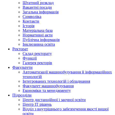
Штатний розклад
Вакантні посади
Загальна інформація
Символіка
Контакти
Історія
Матеріальна база
Нормативні акти
Публічна інформація
Інклюзивна освіта
Ректорат
Склад ректорату
Функції
Галерея ректорів
Факультети
Автоматизації машинобудування й інформаційних
технологій
Інтегрованих технологій і обладнання
Факультет машинобудування
Економіки та менеджменту
Підрозділи
Центр дистанційної і заочної освіти
Центр ІТ рішень
Відділ з внутрішнього забезпечення якості вищої
освіти