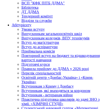
ВСП "КФК ПІТБ ДДМА"
Бібліотека
ДТ ДДМА
Тендерний комітет
Відділи та служби
Абітурієнту
Умови вступу
Випускникам загальноосвітніх шкіл
Випускникам коледжів, ВПУ, технікумів
Вступ до магістратури
Вступ до аспірантури
Приймальна комісія
Повторний вступ на бюджет та відшкодування
вартості навчання
Підготовчі курси
Правила прийому до ДДМА у 2026 році
Перелік спеціальностей
Освітній центр «Донбас-Україна» і «Крим-
Україна»
Вступникам з Криму і Донбасу
Вступникам, які знаходяться за кордоном
Вступникам - ветеранам війни
Практична підготовка школярів до здачі ЗНО з
хімії. «ХІМІЧНІ СТУДІЇ»
Студентський науковий гурток «Математичні