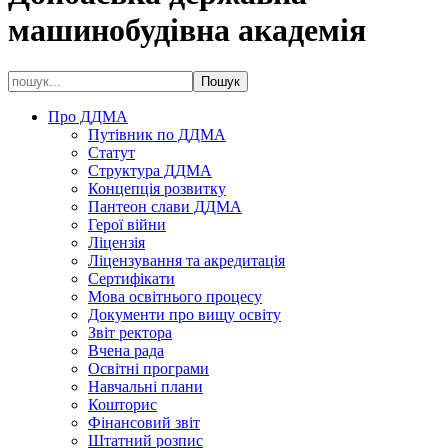
машинобудівна академія
Про ДДМА
Путівник по ДДМА
Статут
Структура ДДМА
Концепція розвитку
Пантеон слави ДДМА
Герої війни
Ліцензія
Ліцензування та акредитація
Сертифікати
Мова освітнього процесу
Документи про вищу освіту
Звіт ректора
Вчена рада
Освітні програми
Навчальні плани
Кошторис
Фінансовий звіт
Штатний розпис