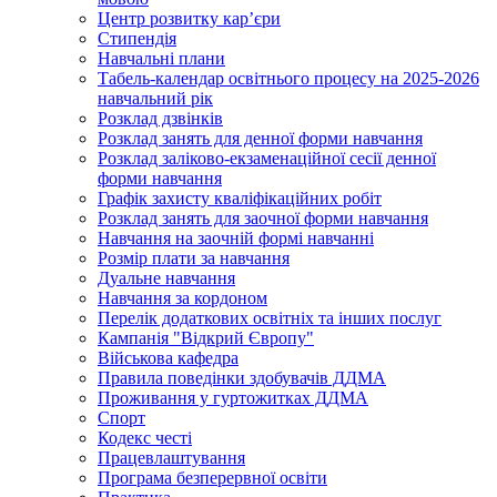
Центр розвитку кар’єри
Стипендія
Навчальні плани
Табель-календар освітнього процесу на 2025-2026
навчальний рік
Розклад дзвінків
Розклад занять для денної форми навчання
Розклад заліково-екзаменаційної сесії денної
форми навчання
Графік захисту кваліфікаційних робіт
Розклад занять для заочної форми навчання
Навчання на заочній формі навчанні
Розмір плати за навчання
Дуальне навчання
Навчання за кордоном
Перелік додаткових освітніх та інших послуг
Кампанія "Відкрий Європу"
Військова кафедра
Правила поведінки здобувачів ДДМА
Проживання у гуртожитках ДДМА
Спорт
Кодекс честі
Працевлаштування
Програма безперервної освіти