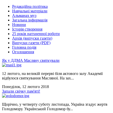
Редакційна політика
Навчальні матеріали
Альманах муз
Загальна інформація
Новини
Історія створення
25 років натхненної роботи
Архів (випуски газети)
Випуски газети (PDF)
Головна подія
Оголошення
Як у ДДМА Масляну святкували
12 лютого, на великій перерві біля актового залу Академії
відбулося святкування Масляної. На зах...
Понеділок, 12 лютого 2018
Запали свічку пам'яті!
Щорічно, у четверту суботу листопада, Україна згадує жертв
Голодомору. Український Голодомор бу...