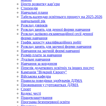
Центр розвитку кар’єри
Стипендія
Навчальні плани
Табель-календар освітнього процесу на 2025-2026
навчальний рік
Розклад дзвінків
Розклад занять для денної форми навчання
Розклад заліково-екзаменаційної сесії денної
форми навчання
Графік захисту кваліфікаційних робіт
Розклад занять для заочної форми навчання
Навчання на заочній формі навчанні
Розмір плати за навчання
Дуальне навчання
Навчання за кордоном
Перелік додаткових освітніх та інших послуг
Кампанія "Відкрий Європу"
Військова кафедра
Правила поведінки здобувачів ДДМА
Проживання у гуртожитках ДДМА
Спорт
Кодекс честі
Працевлаштування
Програма безперервної освіти