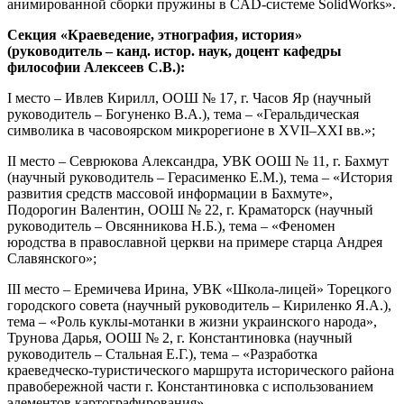
анимированной сборки пружины в СAD-системе SolidWorks».
Секция «Краеведение, этнография, история»
(руководитель – канд. истор. наук, доцент кафедры
философии Алексеев С.В.):
I место – Ивлев Кирилл, ООШ № 17, г. Часов Яр (научный
руководитель – Богуненко В.А.), тема – «Геральдическая
символика в часовоярском микрорегионе в ХVII–ХХІ вв.»;
II место – Севрюкова Александра, УВК ООШ № 11, г. Бахмут
(научный руководитель – Герасименко Е.М.), тема – «История
развития средств массовой информации в Бахмуте»,
Подорогин Валентин, ООШ № 22, г. Краматорск (научный
руководитель – Овсянникова Н.Б.), тема – «Феномен
юродства в православной церкви на примере старца Андрея
Славянского»;
III место – Еремичева Ирина, УВК «Школа-лицей» Торецкого
городского совета (научный руководитель – Кириленко Я.А.),
тема – «Роль куклы-мотанки в жизни украинского народа»,
Трунова Дарья, ООШ № 2, г. Константиновка (научный
руководитель – Стальная Е.Г.), тема – «Разработка
краеведческо-туристического маршрута исторического района
правобережной части г. Константиновка с использованием
элементов картографирования».