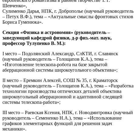
европейского романтизма в раннем творчестве Т. Г.
Шевченко»,
Сулименко Дарья, НПК, г. Доброполье (научный руководитель
– Петух В.Ф.), тема – «Актуальные смыслы фронтовых стихов
Бориса Гуменюка».
Секция «Физика и астрономия» (руководитель –
заведующий кафедрой физики, д-р физ.-мат. наук,
профессор Тулупенко В. М.):
I место – Подолянский Александр, СлКТИ, г. Славянск
(научный руководитель – Голощапов К.А.), тема –
«Изготовление телескопа-робота на базе закрытой
аберрационной системы широкоугольного объектива»;
II место – Еремкин Алексей, СОШ № 35, г. Краматорск
(научный руководитель – Голощапов К.А.), тема – «Разработка
технологии производства оптических деталей объектива
широкоугольный аберрационной и адаптивной следящей
системы телескопа-работа»;
III место – Раевская Ксения, НПК, г. Новодмитровка (научный
руководитель – Семененко Н.А.), тема – «Использование
графиков элементарных функций для решения задач
механики».