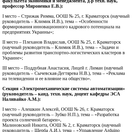
факультета экономики и менеджмента, д-р техн. наук,
профессор Мироненко Е.В.):
I место – Стрижак Римма, ООШ № 25, г. Краматорск (научный
руководитель – Климик И.В.), тема – «Особенности
формирования инновационного кадрового потенциала на
предприятиях Украины»;
II место – Плеханов Владислав, ООШ № 25, г. Краматорск
(научный руководитель – Климик И.В.), тема – «Задачи и
проблемы развития транспортно-логистических кластеров в
Украине»;
III место – Поддубная Анастасия, Лицей г. Лиман (научный
руководитель – Сычевская-Дегтярева Н.В.), тема – «Реклама
на телевидении и ее влияние на общество».
Секция «Электромеханические системы автоматизации»
(руководитель – канд. техн. наук, доцент кафедры ЭСА
Наливайко А.М.):
I место – Алешкин Алексей, ООШ № 26, г. Краматорск
(научный руководитель – Зубко Н.П.), тема – «Разработка
проекта солнечной батареи»,
Малиновский Никита, ООШ № 2, г. Краматорск (научный
руководитель – Щерба А.И.), тема – «Управление Arduino