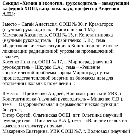
Секция «Химия и экология» (руководитель – заведующий
кафедрой ХІОП, канд. хим. наук, профессор Авдеенко
А.П.):
I место – Сагай Анастасия, ООШ № 30, г. Краматорск
(научный руководитель – Капитанская Л.М.)
Мамедова Хазангюль, ООШ № 15, г. Константиновка
(научный руководитель – Грабитченко Т. В.), тема –
«Радиоэкологическая ситуация в Константиновке после
ликвидации радиационной угрозы на промышленной
свалке»,
Косенко Никита, ООШ № 17, г. Мирноград (научный
руководитель – Шкурко С.А.), тема – «Решение
энергетической проблемы города Мирноград путем
производства тепловой энергии из биомассы ивы для
отопления школьных помещений»;
II место – Прийменко Андрей, Новодмитриевский УВК, г.
Константиновка (научный руководитель – Мищенко Л.В.),
тема – «Оздоровительная и фармакологическая функция
йогурта»,
Титар Сергей, Ольгинская ООШ, пгт. Ольгинка (научный
руководитель – Писаренко В.А.), тема – «Влияние свалок на
качество и структуру почвы»,
Макаренко Екатерина, УВК ООШ №7, г. Волноваха (научный