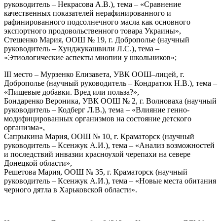
руководитель – Некрасова А.В.), тема – «Сравнение
качественных показателей нерафинированного и
рафинированного подсолнечного масла как основного
экспортного продовольственного товара Украины»,
Стешенко Мария, ООШ № 19, г. Доброполье (научный
руководитель – Хунджукашвили Л.С.), тема –
«Этиологические аспекты миопии у школьников»;
III место – Мурзенко Елизавета, УВК ООШ–лицей, г.
Доброполье (научный руководитель – Кондратюк Н.В.), тема –
«Пищевые добавки. Вред или польза?»,
Бондаренко Вероника, УВК ООШ № 2, г. Волноваха (научный
руководитель – Кодберг Л.В.), тема – «Влияние генно-
модифицированных организмов на состояние детского
организма»,
Сапрыкина Мария, ООШ № 10, г. Краматорск (научный
руководитель – Ксенжук А.И.), тема – «Анализ возможностей
и последствий инвазии красноухой черепахи на севере
Донецкой области»,
Решетова Мария, ООШ № 35, г. Краматорск (научный
руководитель – Ксенжук А.И.), тема – «Новые места обитания
черного дятла в Харьковской области».