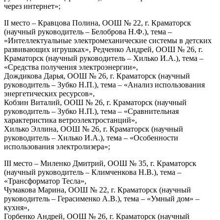
через интернет»;
II место – Кравцова Полина, ООШ № 22, г. Краматорск
(научный руководитель – Белоброва Н.Ф.), тема –
«Интеллектуальные электромеханические системы в детских
развивающих игрушках», Редченко Андрей, ООШ № 26, г.
Краматорск (научный руководитель – Хилько И.А.), тема –
«Средства получения электроэнергии»,
Дождикова Дарья, ООШ № 26, г. Краматорск (научный
руководитель – Зубко Н.П.), тема – «Анализ использования
энергетических ресурсов»,
Кобзин Виталий, ООШ № 26, г. Краматорск (научный
руководитель – Зубко Н.П.), тема – «Сравнительная
характеристика ветроэлектростанций»,
Хилько Эллина, ООШ № 26, г. Краматорск (научный
руководитель – Хилько И.А.), тема – «Особенности
использования электролизера»;
III место – Миленко Дмитрий, ООШ № 35, г. Краматорск
(научный руководитель – Климченкова Н.В.), тема –
«Трансформатор Тесла»,
Чумакова Марина, ООШ № 22, г. Краматорск (научный
руководитель – Герасименко А.В.), тема – «Умный дом» –
кухня»,
Горбенко Андрей, ООШ № 26, г. Краматорск (научный