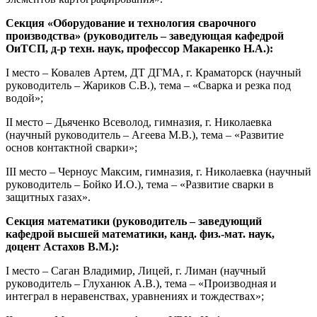
Секция «Оборудование и технология сварочного
производства» (руководитель – заведующая кафедрой
ОиТСП, д-р техн. наук, профессор Макаренко Н.А.):
I место – Ковалев Артем, ДТ ДГМА, г. Краматорск (научный
руководитель – Жариков С.В.), тема – «Сварка и резка под
водой»;
II место – Дьяченко Всеволод, гимназия, г. Николаевка
(научный руководитель – Агеева М.В.), тема – «Развитие
основ контактной сварки»;
III место – Черноус Максим, гимназия, г. Николаевка (научный
руководитель – Бойко И.О.), тема – «Развитие сварки в
защитных газах».
Секция математики (руководитель – заведующий
кафедрой высшей математики, канд. физ.-мат. наук,
доцент Астахов В.М.):
I место – Саган Владимир, Лицей, г. Лиман (научный
руководитель – Глуханюк А.В.), тема – «Производная и
интеграл в неравенствах, уравнениях и тождествах»;