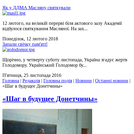
Як у ДДМА Масляну святкували
12 лютого, на великій перерві біля актового залу Академії
відбулося святкування Масляної. На зах...
Понеділок, 12 лютого 2018
Запали свічку пам'яті!
Щорічно, у четверту суботу листопада, Україна згадує жертв
Голодомору. Український Голодомор бу...
П'ятниця, 25 листопада 2016
Головна
|
Редакція
|
Головна подія
|
Новини
|
Останні новини
|
«Шаг в будущее Донетчины»
«Шаг в будущее Донетчины»