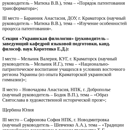
руководитель – Матюха В.В.), тема – «Порядок патентования
трансформатора»;
III место – Баранник Анастасия, ДОУ, г. Краматорск (научный
руководитель – Матюха В.В.), тема – «Изучение особенностей
процесса патентования».
Секция «Украинская филология» (руководитель –
заведующий кафедрой языковой подготовки, канд.
философ. наук Коротенко Е.Д.):
I место – Мельник Валерия, КУГ, г. Краматорск (научный
руководитель – Мельник И.Г.), тема – «Национально-
патриотическое воспитание учащихся в условиях восточного
региона Украины (из опыта Краматорской украинской
гимназии)»;
II место – Новочадова Анастасия, НПК, г. Доброполье
(научный руководитель – Бодик В.П.), тема – «Образ
Святослава в художественной исторической прозе»;
Щербина Юлия
III место – Сафронова София НПК, г. Новодмитровка
(научный руководитель – Шевченко А.А.), тема – «Традиции