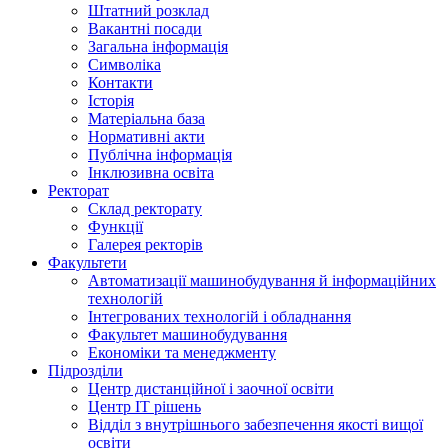
Штатний розклад
Вакантні посади
Загальна інформація
Символіка
Контакти
Історія
Матеріальна база
Нормативні акти
Публічна інформація
Інклюзивна освіта
Ректорат
Склад ректорату
Функції
Галерея ректорів
Факультети
Автоматизації машинобудування й інформаційних
технологій
Інтегрованих технологій і обладнання
Факультет машинобудування
Економіки та менеджменту
Підрозділи
Центр дистанційної і заочної освіти
Центр ІТ рішень
Відділ з внутрішнього забезпечення якості вищої
освіти