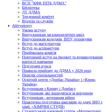
ВСП "КФК ПІТБ ДДМА"
Бібліотека
ДТ ДДМА
Тендерний комітет
Відділи та служби
Абітурієнту
Умови вступу
Випускникам загальноосвітніх шкіл
Випускникам коледжів, ВПУ, технікумів
Вступ до магістратури
Вступ до аспірантури
Приймальна комісія
Повторний вступ на бюджет та відшкодування
вартості навчання
Підготовчі курси
Правила прийому до ДДМА у 2026 році
Перелік спеціальностей
Освітній центр «Донбас-Україна» і «Крим-
Україна»
Вступникам з Криму і Донбасу
Вступникам, які знаходяться за кордоном
Вступникам - ветеранам війни
Практична підготовка школярів до здачі ЗНО з
хімії. «ХІМІЧНІ СТУДІЇ»
Студентський науковий гурток «Математичні