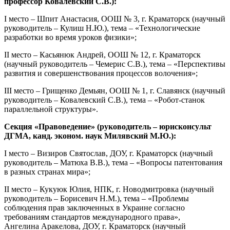
профессор Ковалевский С.В.):
I место – Шпит Анастасия, ООШ № 3, г. Краматорск (научный
руководитель – Кулиш Н.Ю.), тема – «Технологические
разработки во время уроков физики»;
II место – Касьянюк Андрей, ООШ № 12, г. Краматорск
(научный руководитель – Чемерис С.В.), тема – «Перспективы
развития и совершенствования процессов волочения»;
III место – Грищенко Демьян, ООШ № 1, г. Славянск (научный
руководитель – Ковалевский С.В.), тема – «Робот-станок
параллельной структуры».
Секция «Правоведение» (руководитель – юрисконсульт
ДГМА, канд. эконом. наук Милявский М.Ю.):
І место – Визиров Святослав, ДОУ, г. Краматорск (научный
руководитель – Матюха В.В.), тема – «Вопросы патентования
в разных странах мира»;
II место – Кукуюк Юлия, НПК, г. Новодмитровка (научный
руководитель – Борисевич Н.М.), тема – «Проблемы
соблюдения прав заключенных в Украине согласно
требованиям стандартов международного права»,
Ангелина Аракелова, ДОУ, г. Краматорск (научный