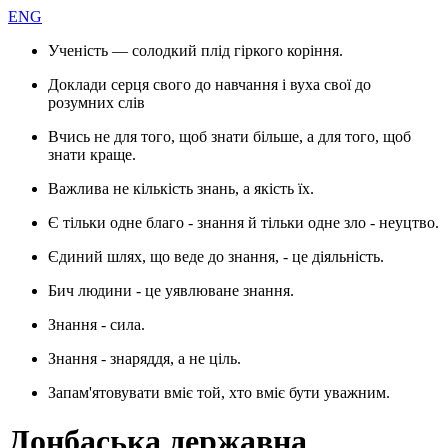
ENG
Ученість — солодкий плід гіркого коріння.
Доклади серця свого до навчання і вуха свої до
розумних слів
Вчись не для того, щоб знати більше, а для того, щоб
знати краще.
Важлива не кількість знань, а якість їх.
Є тільки одне благо - знання й тільки одне зло - неуцтво.
Єдиний шлях, що веде до знання, - це діяльність.
Бич людини - це уявлюване знання.
Знання - сила.
Знання - знаряддя, а не ціль.
Запам'ятовувати вміє той, хто вміє бути уважним.
Донбаська державна