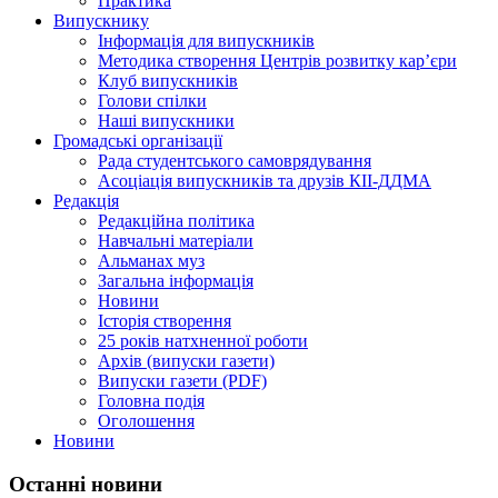
Практика
Випускнику
Інформація для випускників
Методика створення Центрів розвитку кар’єри
Клуб випускників
Голови спілки
Наші випускники
Громадські організації
Рада студентського самоврядування
Асоціація випускників та друзів КІІ-ДДМА
Редакція
Редакційна політика
Навчальні матеріали
Альманах муз
Загальна інформація
Новини
Історія створення
25 років натхненної роботи
Архів (випуски газети)
Випуски газети (PDF)
Головна подія
Оголошення
Новини
Останні новини