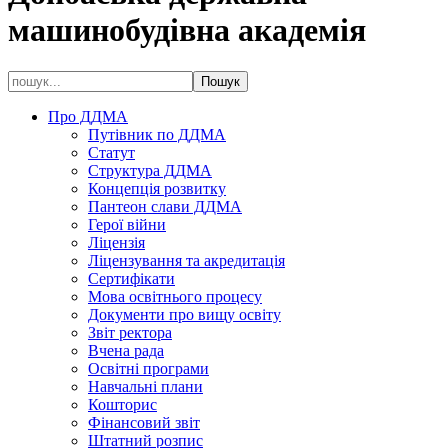
машинобудівна академія
Про ДДМА
Путівник по ДДМА
Статут
Структура ДДМА
Концепція розвитку
Пантеон слави ДДМА
Герої війни
Ліцензія
Ліцензування та акредитація
Сертифікати
Мова освітнього процесу
Документи про вищу освіту
Звіт ректора
Вчена рада
Освітні програми
Навчальні плани
Кошторис
Фінансовий звіт
Штатний розпис