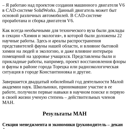
– Я работаю над проектом создания машинного двигателя V6
в CAD-системе SolidWorks. Данный двигатель может быт
основой различных автомобилей. В CAD-системе
проработана и сборка двигателя V6.
Как всегда необычными для технического вуза были доклады
в секции «Химия и экология», в которой были доложены 22
научные работы. Здесь и ареалы распространения
представителей фауны нашей области, и влияние бытовой
химии на людей и экологию, и даже влияние интерьера
помещений на здоровье учащихся. Представлены были и
прикладные работы, например, проект восстановления флоры
и фауны в районе города Торецка или радиоэкологическая
ситуация в городе Константиновка и другие.
Завершается двадцатый юбилейный год деятельности Малой
академии наук. Школьники, принимавшие участие в ее
работе, получили первые навыки в научном поиске и первую
в своей жизни ученую степень – действительных членов
МАН.
Результаты МАН
Секция менеджмента и экономики (руководитель – декан