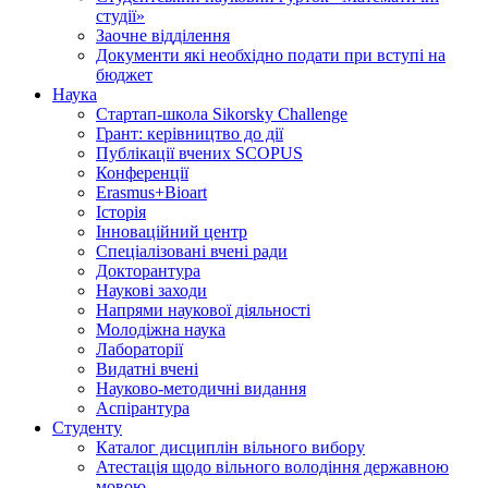
студії»
Заочне відділення
Документи які необхідно подати при вступі на
бюджет
Наука
Стартап-школа Sikorsky Challenge
Грант: керівництво до дії
Публікації вчених SCOPUS
Конференції
Erasmus+Bioart
Історія
Інноваційний центр
Спеціалізовані вчені ради
Докторантура
Наукові заходи
Напрями наукової діяльності
Молодіжна наука
Лабораторії
Видатні вчені
Науково-методичні видання
Аспірантура
Студенту
Каталог дисциплін вільного вибору
Атестація щодо вільного володіння державною
мовою