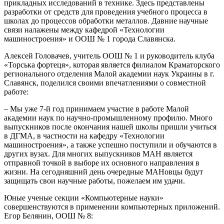
прикладных исследований в технике. Здесь представлены
разработки от средств для проведения учебного процесса в
школах до процессов обработки металлов. Давние научные
связи налажены между кафедрой «Технологии
машиностроения» и ООШ № 1 города Славянска.
Алексей Головачев, учитель ООШ № 1 и руководитель клуба
«Торська фортеця», которая является филиалом Краматорского
регионального отделения Малой академии наук Украины в г.
Славянск, поделился своими впечатлениями о совместной
работе:
– Мы уже 7-й год принимаем участие в работе Малой
академии наук по научно-промышленному профилю. Много
выпускников после окончания нашей школы пришли учиться
в ДГМА, в частности на кафедру «Технологии
машиностроения», а также успешно поступили и обучаются в
других вузах. Для многих выпускников МАН является
отправной точкой в выборе их основного направления в
жизни. На сегодняшний день очередные МАНовцы будут
защищать свои научные работы, пожелаем им удачи.
Юные ученые секции «Компьютерные науки»
совершенствуются в применении компьютерных приложений.
Егор Белянин, ООШ № 8: