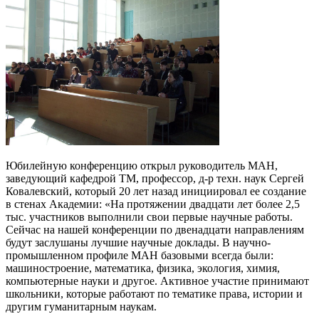
Юбилейную конференцию открыл руководитель МАН,
заведующий кафедрой ТМ, профессор, д-р техн. наук Сергей
Ковалевский, который 20 лет назад инициировал ее создание
в стенах Академии: «На протяжении двадцати лет более 2,5
тыс. участников выполнили свои первые научные работы.
Сейчас на нашей конференции по двенадцати направлениям
будут заслушаны лучшие научные доклады. В научно-
промышленном профиле МАН базовыми всегда были:
машиностроение, математика, физика, экология, химия,
компьютерные науки и другое. Активное участие принимают
школьники, которые работают по тематике права, истории и
другим гуманитарным наукам.