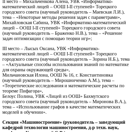
II место – Михальченкова Алена, УВК «Информатико-
математический лицей – ООШ I-II ступеней» Торецкого
городского совета (научный руководитель – Маевская Л.И.),
тема – «Некоторые методы решения задач с параметрами»,
Михайловская Сабина, УВК «Информатико-математический
лицей – ООШ I-II ступеней» Торецкого городского совета
(научный руководитель – Браженко Н.В.), тема – «Решение
задач оптимизации с помощью теории игр»;
III место – Лысых Оксана, УВК «Информатико-
математический лицей – ООШ I-II ступеней» Торецкого
городского совета (научный руководитель – Зорина Н.Б.), тема
– «Актуальные способы использования знаний по математике
для охраны окружающей среды»,
Мильчановская Илона, ООШ № 16, г. Константиновка
(научный руководитель – Мирошниченко А.М.), тема –
«Теоретические исследования и математические расчеты по
теореме Пифагора»,
Белоус Полина, УВК «Лицей из ООШ» Бахмутского
городского совета (научный руководитель – Миронова В.А.),
тема – «Использование графов в качестве математических
моделей в обучении».
Секция «Машиностроение» (руководитель – заведующий
кафедрой технологии машиностроения, д-р техн. наук,