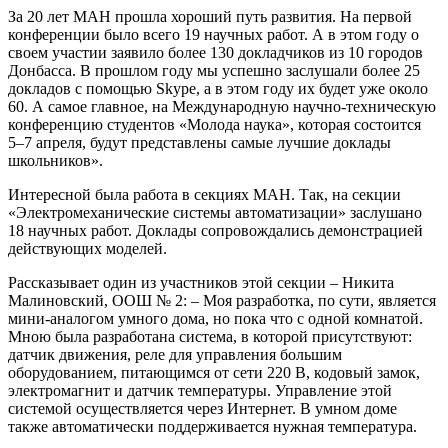
За 20 лет МАН прошла хороший путь развития. На первой
конференции было всего 19 научных работ. А в этом году о
своем участии заявило более 130 докладчиков из 10 городов
Донбасса. В прошлом году мы успешно заслушали более 25
докладов с помощью Skype, а в этом году их будет уже около
60. А самое главное, на Международную научно-техническую
конференцию студентов «Молода наука», которая состоится
5–7 апреля, будут представлены самые лучшие доклады
школьников».
Интересной была работа в секциях МАН. Так, на секции
«Электромеханические системы автоматизации» заслушано
18 научных работ. Доклады сопровождались демонстрацией
действующих моделей.
Рассказывает один из участников этой секции – Никита
Малиновский, ООШ № 2: – Моя разработка, по сути, является
мини-аналогом умного дома, но пока что с одной комнатой.
Мною была разработана система, в которой присутствуют:
датчик движения, реле для управления большим
оборудованием, питающимся от сети 220 В, кодовый замок,
электромагнит и датчик температуры. Управление этой
системой осуществляется через Интернет. В умном доме
также автоматически поддерживается нужная температура.