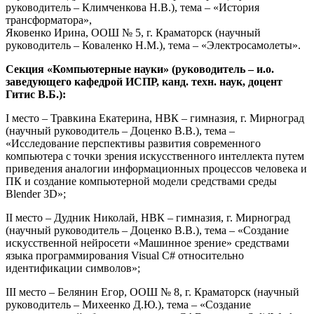
руководитель – Климченкова Н.В.), тема – «История
трансформатора»,
Яковенко Ирина, ООШ № 5, г. Краматорск (научный
руководитель – Коваленко Н.М.), тема – «Электросамолеты».
Секция «Компьютерные науки» (руководитель – и.о.
заведующего кафедрой ИСПР, канд. техн. наук, доцент
Гитис В.Б.):
I место – Травкина Екатерина, НВК – гимназия, г. Мирноград
(научный руководитель – Доценко В.В.), тема –
«Исследование перспективы развития современного
компьютера с точки зрения искусственного интеллекта путем
приведения аналогии информационных процессов человека и
ПК и создание компьютерной модели средствами среды
Blender 3D»;
II место – Дудник Николай, НВК – гимназия, г. Мирноград
(научный руководитель – Доценко В.В.), тема – «Создание
искусственной нейросети «Машинное зрение» средствами
языка программирования Visual C# относительно
идентификации символов»;
III место – Белянин Егор, ООШ № 8, г. Краматорск (научный
руководитель – Михеенко Д.Ю.), тема – «Создание