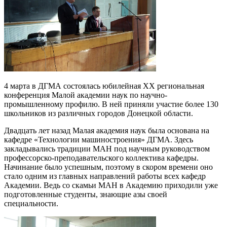
4 марта в ДГМА состоялась юбилейная XX региональная
конференция Малой академии наук по научно-
промышленному профилю. В ней приняли участие более 130
школьников из различных городов Донецкой области.
Двадцать лет назад Малая академия наук была основана на
кафедре «Технологии машиностроения» ДГМА. Здесь
закладывались традиции МАН под научным руководством
профессорско-преподавательского коллектива кафедры.
Начинание было успешным, поэтому в скором времени оно
стало одним из главных направлений работы всех кафедр
Академии. Ведь со скамьи МАН в Академию приходили уже
подготовленные студенты, знающие азы своей
специальности.