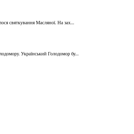
лося святкування Масляної. На зах...
лодомору. Український Голодомор бу...