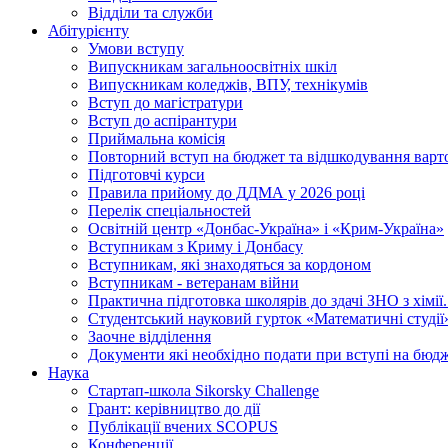
Відділи та служби
Абітурієнту
Умови вступу
Випускникам загальноосвітніх шкіл
Випускникам коледжів, ВПУ, технікумів
Вступ до магістратури
Вступ до аспірантури
Приймальна комісія
Повторний вступ на бюджет та відшкодування варто
Підготовчі курси
Правила прийому до ДДМА у 2026 році
Перелік спеціальностей
Освітній центр «Донбас-Україна» і «Крим-Україна»
Вступникам з Криму і Донбасу
Вступникам, які знаходяться за кордоном
Вступникам - ветеранам війни
Практична підготовка школярів до здачі ЗНО з хімі
Студентський науковий гурток «Математичні студії
Заочне відділення
Документи які необхідно подати при вступі на бюд
Наука
Стартап-школа Sikorsky Challenge
Грант: керівництво до дії
Публікації вчених SCOPUS
Конференції