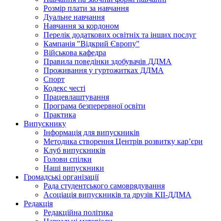
Розмір плати за навчання
Дуальне навчання
Навчання за кордоном
Перелік додаткових освітніх та інших послуг
Кампанія "Відкрий Європу"
Військова кафедра
Правила поведінки здобувачів ДДМА
Проживання у гуртожитках ДДМА
Спорт
Кодекс честі
Працевлаштування
Програма безперервної освіти
Практика
Випускнику
Інформація для випускників
Методика створення Центрів розвитку кар’єри
Клуб випускників
Голови спілки
Наші випускники
Громадські організації
Рада студентського самоврядування
Асоціація випускників та друзів КІІ-ДДМА
Редакція
Редакційна політика