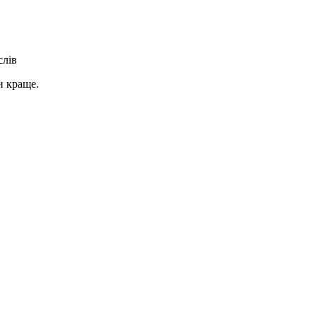
слів
и краще.