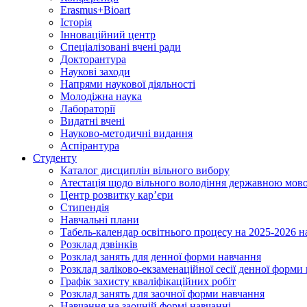
Erasmus+Bioart
Історія
Інноваційний центр
Спеціалізовані вчені ради
Докторантура
Наукові заходи
Напрями наукової діяльності
Молодіжна наука
Лабораторії
Видатні вчені
Науково-методичні видання
Аспірантура
Студенту
Каталог дисциплін вільного вибору
Атестація щодо вільного володіння державною мов
Центр розвитку кар’єри
Стипендія
Навчальні плани
Табель-календар освітнього процесу на 2025-2026 н
Розклад дзвінків
Розклад занять для денної форми навчання
Розклад заліково-екзаменаційної сесії денної форми
Графік захисту кваліфікаційних робіт
Розклад занять для заочної форми навчання
Навчання на заочній формі навчанні