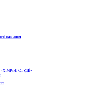
сті навчання
ї. «ХІМІЧНІ СТУДІЇ»
»
жет