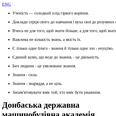
ENG
Ученість — солодкий плід гіркого коріння.
Доклади серця свого до навчання і вуха свої до розумних 
Вчись не для того, щоб знати більше, а для того, щоб знат
Важлива не кількість знань, а якість їх.
Є тільки одне благо - знання й тільки одне зло - неуцтво.
Єдиний шлях, що веде до знання, - це діяльність.
Бич людини - це уявлюване знання.
Знання - сила.
Знання - знаряддя, а не ціль.
Запам'ятовувати вміє той, хто вміє бути уважним.
Донбаська державна
машинобудівна академія