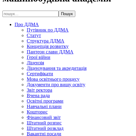
Про ДДМА
Путівник по ДДМА
Статут
Структура ДДМА
Концепція розвитку
Пантеон слави ДДМА
Герої війни
Ліцензія
Ліцензування та акредитація
Сертифікати
Мова освітнього процесу
Документи про вищу освіту
Звіт ректора
Вчена рада
Освітні програми
Навчальні плани
Кошторис
Фінансовий звіт
Штатний розпис
Штатний розклад
Вакантні посади