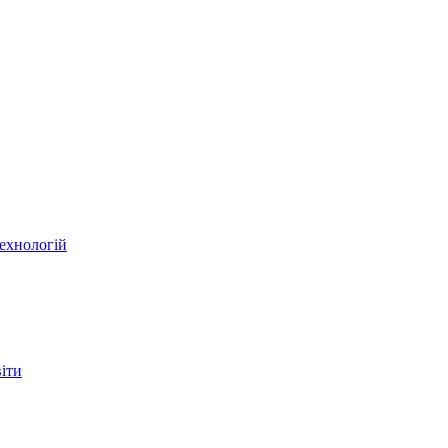
ехнологій
віти