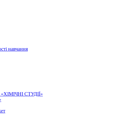
сті навчання
ї. «ХІМІЧНІ СТУДІЇ»
»
жет