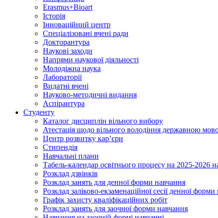
Erasmus+Bioart
Історія
Інноваційний центр
Спеціалізовані вчені ради
Докторантура
Наукові заходи
Напрями наукової діяльності
Молодіжна наука
Лабораторії
Видатні вчені
Науково-методичні видання
Аспірантура
Студенту
Каталог дисциплін вільного вибору
Атестація щодо вільного володіння державною мов
Центр розвитку кар’єри
Стипендія
Навчальні плани
Табель-календар освітнього процесу на 2025-2026 н
Розклад дзвінків
Розклад занять для денної форми навчання
Розклад заліково-екзаменаційної сесії денної форми
Графік захисту кваліфікаційних робіт
Розклад занять для заочної форми навчання
Навчання на заочній формі навчанні