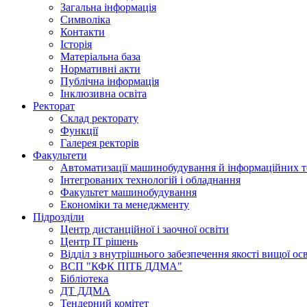
Загальна інформація
Символіка
Контакти
Історія
Матеріальна база
Нормативні акти
Публічна інформація
Інклюзивна освіта
Ректорат
Склад ректорату
Функції
Галерея ректорів
Факультети
Автоматизації машинобудування й інформаційних т
Інтегрованих технологій і обладнання
Факультет машинобудування
Економіки та менеджменту
Підрозділи
Центр дистанційної і заочної освіти
Центр ІТ рішень
Відділ з внутрішнього забезпечення якості вищої ос
ВСП "КФК ПІТБ ДДМА"
Бібліотека
ДТ ДДМА
Тендерний комітет