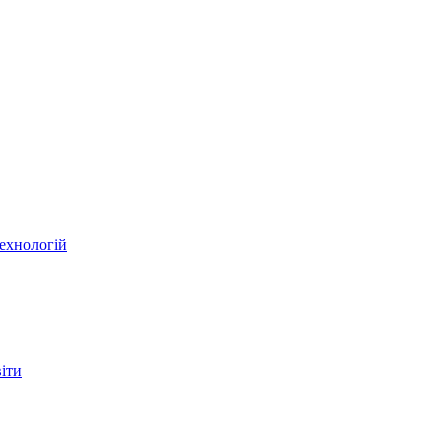
ехнологій
віти