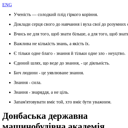
ENG
Ученість — солодкий плід гіркого коріння.
Доклади серця свого до навчання і вуха свої до розумних 
Вчись не для того, щоб знати більше, а для того, щоб знат
Важлива не кількість знань, а якість їх.
Є тільки одне благо - знання й тільки одне зло - неуцтво.
Єдиний шлях, що веде до знання, - це діяльність.
Бич людини - це уявлюване знання.
Знання - сила.
Знання - знаряддя, а не ціль.
Запам'ятовувати вміє той, хто вміє бути уважним.
Донбаська державна
машинобудівна академія