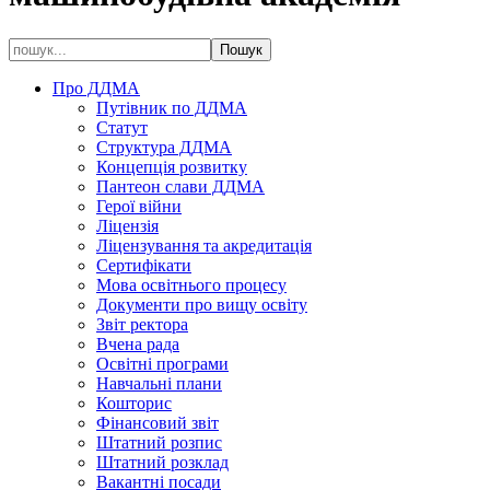
Про ДДМА
Путівник по ДДМА
Статут
Структура ДДМА
Концепція розвитку
Пантеон слави ДДМА
Герої війни
Ліцензія
Ліцензування та акредитація
Сертифікати
Мова освітнього процесу
Документи про вищу освіту
Звіт ректора
Вчена рада
Освітні програми
Навчальні плани
Кошторис
Фінансовий звіт
Штатний розпис
Штатний розклад
Вакантні посади