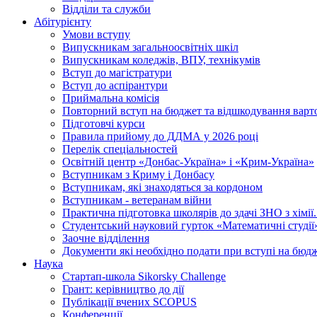
Відділи та служби
Абітурієнту
Умови вступу
Випускникам загальноосвітніх шкіл
Випускникам коледжів, ВПУ, технікумів
Вступ до магістратури
Вступ до аспірантури
Приймальна комісія
Повторний вступ на бюджет та відшкодування варто
Підготовчі курси
Правила прийому до ДДМА у 2026 році
Перелік спеціальностей
Освітній центр «Донбас-Україна» і «Крим-Україна»
Вступникам з Криму і Донбасу
Вступникам, які знаходяться за кордоном
Вступникам - ветеранам війни
Практична підготовка школярів до здачі ЗНО з хімі
Студентський науковий гурток «Математичні студії
Заочне відділення
Документи які необхідно подати при вступі на бюд
Наука
Стартап-школа Sikorsky Challenge
Грант: керівництво до дії
Публікації вчених SCOPUS
Конференції