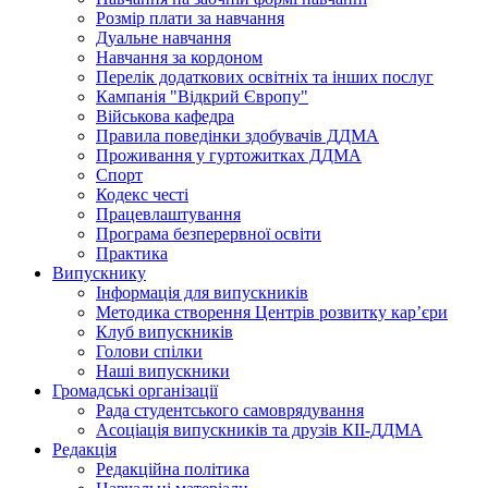
Розмір плати за навчання
Дуальне навчання
Навчання за кордоном
Перелік додаткових освітніх та інших послуг
Кампанія "Відкрий Європу"
Військова кафедра
Правила поведінки здобувачів ДДМА
Проживання у гуртожитках ДДМА
Спорт
Кодекс честі
Працевлаштування
Програма безперервної освіти
Практика
Випускнику
Інформація для випускників
Методика створення Центрів розвитку кар’єри
Клуб випускників
Голови спілки
Наші випускники
Громадські організації
Рада студентського самоврядування
Асоціація випускників та друзів КІІ-ДДМА
Редакція
Редакційна політика