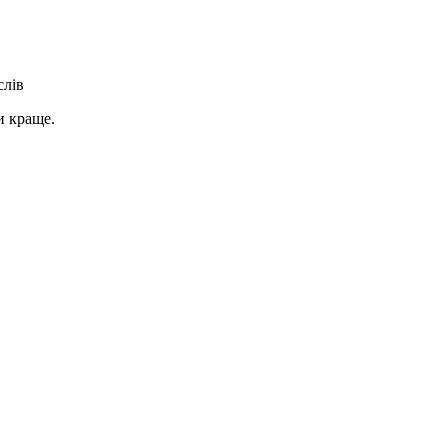
слів
и краще.