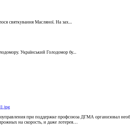
лося святкування Масляної. На зах...
лодомору. Український Голодомор бу...
самоуправления при поддержке профсоюза ДГМА организовал нео
ирожных на скорость, и даже лотерея…