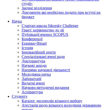
студії»
Заочне відділення
Документи які необхідно подати при вступі на
бюджет
Наука
Стартап-школа Sikorsky Challenge
Грант: керівництво до дії
Публікації вчених SCOPUS
Конференції
Erasmus+Bioart
Історія
Інноваційний центр
Спеціалізовані вчені ради
Докторантура
Наукові заходи
Напрями наукової діяльності
Молодіжна наука
Лабораторії
Видатні вчені
Науково-методичні видання
Аспірантура
Студенту
Каталог дисциплін вільного вибору
Атестація щодо вільного володіння державною
мовою