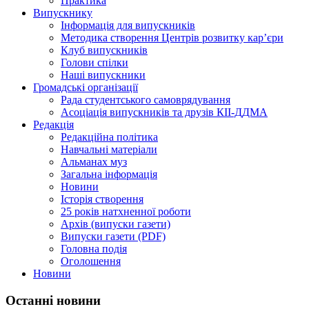
Практика
Випускнику
Інформація для випускників
Методика створення Центрів розвитку кар’єри
Клуб випускників
Голови спілки
Наші випускники
Громадські організації
Рада студентського самоврядування
Асоціація випускників та друзів КІІ-ДДМА
Редакція
Редакційна політика
Навчальні матеріали
Альманах муз
Загальна інформація
Новини
Історія створення
25 років натхненної роботи
Архів (випуски газети)
Випуски газети (PDF)
Головна подія
Оголошення
Новини
Останні новини