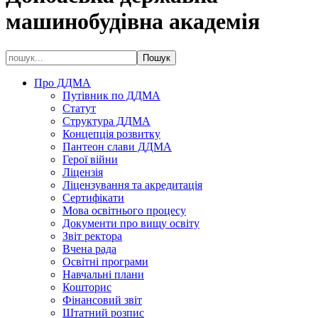
машинобудівна академія
Про ДДМА
Путівник по ДДМА
Статут
Структура ДДМА
Концепція розвитку
Пантеон слави ДДМА
Герої війни
Ліцензія
Ліцензування та акредитація
Сертифікати
Мова освітнього процесу
Документи про вищу освіту
Звіт ректора
Вчена рада
Освітні програми
Навчальні плани
Кошторис
Фінансовий звіт
Штатний розпис