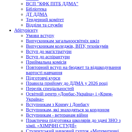
ВСП "КФК ПІТБ ДДМА"
Бібліотека
ДТ ДДМА
Тендерний комітет
Відділи та служби
Абітурієнту
Умови вступу
Випускникам загальноосвітніх шкіл
Випускникам коледжів, ВПУ, технікумів
Вступ до магістратури
Вступ до аспірантури
Приймальна комісія
Повторний вступ на бюджет та відшкодування
вартості навчання
Підготовчі курси
Правила прийому до ДДМА у 2026 році
Перелік спеціальностей
Освітній центр «Донбас-Україна» і «Крим-
Україна»
Вступникам з Криму і Донбасу
Вступникам, які знаходяться за кордоном
Вступникам - ветеранам війни
Практична підготовка школярів до здачі ЗНО з
хімії. «ХІМІЧНІ СТУДІЇ»
Студентський науковий гурток «Математичні