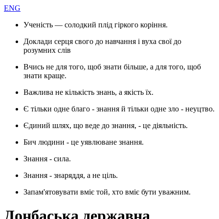
ENG
Ученість — солодкий плід гіркого коріння.
Доклади серця свого до навчання і вуха свої до
розумних слів
Вчись не для того, щоб знати більше, а для того, щоб
знати краще.
Важлива не кількість знань, а якість їх.
Є тільки одне благо - знання й тільки одне зло - неуцтво.
Єдиний шлях, що веде до знання, - це діяльність.
Бич людини - це уявлюване знання.
Знання - сила.
Знання - знаряддя, а не ціль.
Запам'ятовувати вміє той, хто вміє бути уважним.
Донбаська державна