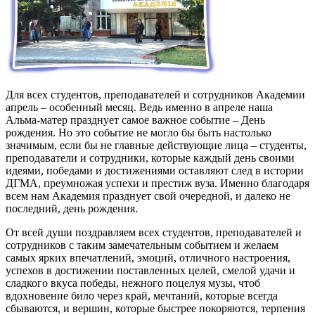
Для всех студентов, преподавателей и сотрудников Академии
апрель – особенный месяц. Ведь именно в апреле наша
Альма-матер празднует самое важное событие – День
рождения. Но это событие не могло бы быть настолько
значимым, если бы не главные действующие лица – студенты,
преподаватели и сотрудники, которые каждый день своими
идеями, победами и достижениями оставляют след в истории
ДГМА, преумножая успехи и престиж вуза. Именно благодаря
всем нам Академия празднует свой очередной, и далеко не
последний, день рождения.
От всей души поздравляем всех студентов, преподавателей и
сотрудников с таким замечательным событием и желаем
самых ярких впечатлений, эмоций, отличного настроения,
успехов в достижении поставленных целей, смелой удачи и
сладкого вкуса победы, нежного поцелуя музы, чтоб
вдохновение било через край, мечтаний, которые всегда
сбываются, и вершин, которые быстрее покоряются, терпения