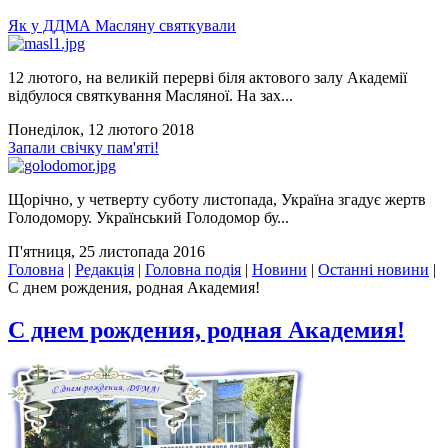
Як у ДДМА Масляну святкували
12 лютого, на великій перерві біля актового залу Академії
відбулося святкування Масляної. На зах...
Понеділок, 12 лютого 2018
Запали свічку пам'яті!
Щорічно, у четверту суботу листопада, Україна згадує жертв
Голодомору. Український Голодомор бу...
П'ятниця, 25 листопада 2016
Головна
|
Редакція
|
Головна подія
|
Новини
|
Останні новини
|
С днем рождения, родная Академия!
С днем рождения, родная Академия!