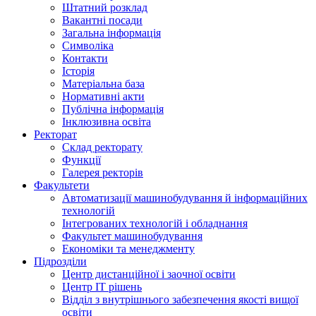
Штатний розклад
Вакантні посади
Загальна інформація
Символіка
Контакти
Історія
Матеріальна база
Нормативні акти
Публічна інформація
Інклюзивна освіта
Ректорат
Склад ректорату
Функції
Галерея ректорів
Факультети
Автоматизації машинобудування й інформаційних
технологій
Інтегрованих технологій і обладнання
Факультет машинобудування
Економіки та менеджменту
Підрозділи
Центр дистанційної і заочної освіти
Центр ІТ рішень
Відділ з внутрішнього забезпечення якості вищої
освіти