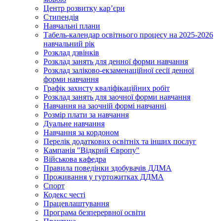
Центр розвитку кар’єри
Стипендія
Навчальні плани
Табель-календар освітнього процесу на 2025-2026
навчальний рік
Розклад дзвінків
Розклад занять для денної форми навчання
Розклад заліково-екзаменаційної сесії денної
форми навчання
Графік захисту кваліфікаційних робіт
Розклад занять для заочної форми навчання
Навчання на заочній формі навчанні
Розмір плати за навчання
Дуальне навчання
Навчання за кордоном
Перелік додаткових освітніх та інших послуг
Кампанія "Відкрий Європу"
Військова кафедра
Правила поведінки здобувачів ДДМА
Проживання у гуртожитках ДДМА
Спорт
Кодекс честі
Працевлаштування
Програма безперервної освіти