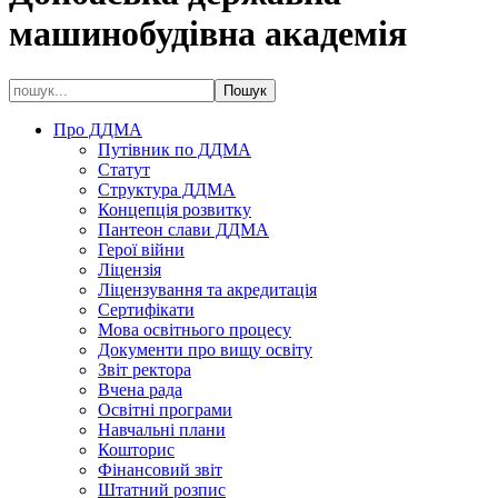
машинобудівна академія
Про ДДМА
Путівник по ДДМА
Статут
Структура ДДМА
Концепція розвитку
Пантеон слави ДДМА
Герої війни
Ліцензія
Ліцензування та акредитація
Сертифікати
Мова освітнього процесу
Документи про вищу освіту
Звіт ректора
Вчена рада
Освітні програми
Навчальні плани
Кошторис
Фінансовий звіт
Штатний розпис