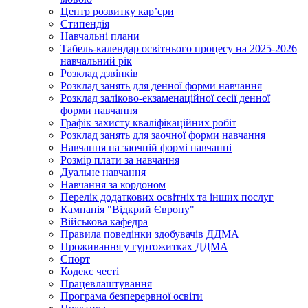
Центр розвитку кар’єри
Стипендія
Навчальні плани
Табель-календар освітнього процесу на 2025-2026
навчальний рік
Розклад дзвінків
Розклад занять для денної форми навчання
Розклад заліково-екзаменаційної сесії денної
форми навчання
Графік захисту кваліфікаційних робіт
Розклад занять для заочної форми навчання
Навчання на заочній формі навчанні
Розмір плати за навчання
Дуальне навчання
Навчання за кордоном
Перелік додаткових освітніх та інших послуг
Кампанія "Відкрий Європу"
Військова кафедра
Правила поведінки здобувачів ДДМА
Проживання у гуртожитках ДДМА
Спорт
Кодекс честі
Працевлаштування
Програма безперервної освіти