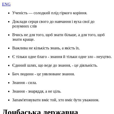
ENG
Ученість — солодкий плід гіркого коріння.
Доклади серця свого до навчання і вуха свої до
розумних слів
Вчись не для того, щоб знати більше, а для того, щоб
знати краще.
Важлива не кількість знань, а якість їх.
Є тільки одне благо - знання й тільки одне зло - неуцтво.
Єдиний шлях, що веде до знання, - це діяльність.
Бич людини - це уявлюване знання.
Знання - сила.
Знання - знаряддя, а не ціль.
Запам'ятовувати вміє той, хто вміє бути уважним.
Донбаська державна