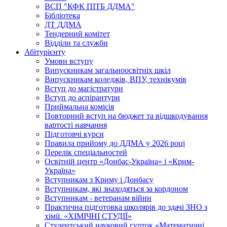
ВСП "КФК ПІТБ ДДМА"
Бібліотека
ДТ ДДМА
Тендерний комітет
Відділи та служби
Абітурієнту
Умови вступу
Випускникам загальноосвітніх шкіл
Випускникам коледжів, ВПУ, технікумів
Вступ до магістратури
Вступ до аспірантури
Приймальна комісія
Повторний вступ на бюджет та відшкодування
вартості навчання
Підготовчі курси
Правила прийому до ДДМА у 2026 році
Перелік спеціальностей
Освітній центр «Донбас-Україна» і «Крим-
Україна»
Вступникам з Криму і Донбасу
Вступникам, які знаходяться за кордоном
Вступникам - ветеранам війни
Практична підготовка школярів до здачі ЗНО з
хімії. «ХІМІЧНІ СТУДІЇ»
Студентський науковий гурток «Математичні