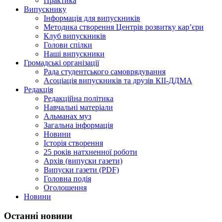
Практика
Випускнику
Інформація для випускників
Методика створення Центрів розвитку кар’єри
Клуб випускників
Голови спілки
Наші випускники
Громадські організації
Рада студентського самоврядування
Асоціація випускників та друзів КІІ-ДДМА
Редакція
Редакційна політика
Навчальні матеріали
Альманах муз
Загальна інформація
Новини
Історія створення
25 років натхненної роботи
Архів (випуски газети)
Випуски газети (PDF)
Головна подія
Оголошення
Новини
Останні новини