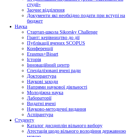
студії»
Заочне відділення
Документи які необхідно подати при вступі на
бюджет
Наука
Стартап-школа Sikorsky Challenge
Грант: керівництво до дії
Публікації вчених SCOPUS
Конференції
Erasmus+Bioart
Історія
Інноваційний центр
Спеціалізовані вчені ради
Докторантура
Наукові заходи
Напрями наукової діяльності
Молодіжна наука
Лабораторії
Видатні вчені
Науково-методичні видання
Аспірантура
Студенту
Каталог дисциплін вільного вибору
Атестація щодо вільного володіння державною
мовою