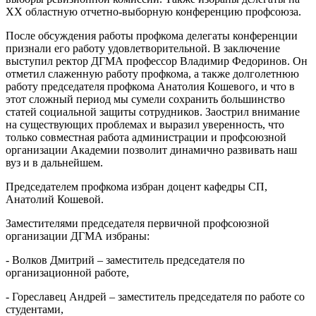
XX областную отчетно-выборную конференцию профсоюза.
После обсуждения работы профкома делегаты конференции
признали его работу удовлетворительной. В заключение
выступил ректор ДГМА профессор Владимир Федоринов. Он
отметил слаженную работу профкома, а также долголетнюю
работу председателя профкома Анатолия Кошевого, и что в
этот сложный период мы сумели сохранить большинство
статей социальной защиты сотрудников. Заострил внимание
на существующих проблемах и выразил уверенность, что
только совместная работа администрации и профсоюзной
организации Академии позволит динамично развивать наш
вуз и в дальнейшем.
Председателем профкома избран доцент кафедры СП,
Анатолий Кошевой.
Заместителями председателя первичной профсоюзной
организации ДГМА избраны:
- Волков Дмитрий – заместитель председателя по
организационной работе,
- Гореславец Андрей – заместитель председателя по работе со
студентами,