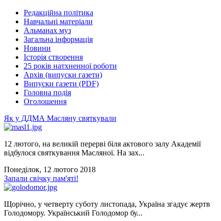
Редакційна політика
Навчальні матеріали
Альманах муз
Загальна інформація
Новини
Історія створення
25 років натхненної роботи
Архів (випуски газети)
Випуски газети (PDF)
Головна подія
Оголошення
Як у ДДМА Масляну святкували
12 лютого, на великій перерві біля актового залу Академії
відбулося святкування Масляної. На зах...
Понеділок, 12 лютого 2018
Запали свічку пам'яті!
Щорічно, у четверту суботу листопада, Україна згадує жертв
Голодомору. Український Голодомор бу...