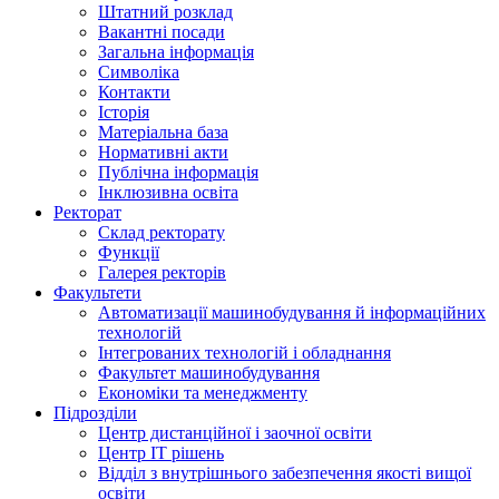
Штатний розклад
Вакантні посади
Загальна інформація
Символіка
Контакти
Історія
Матеріальна база
Нормативні акти
Публічна інформація
Інклюзивна освіта
Ректорат
Склад ректорату
Функції
Галерея ректорів
Факультети
Автоматизації машинобудування й інформаційних
технологій
Інтегрованих технологій і обладнання
Факультет машинобудування
Економіки та менеджменту
Підрозділи
Центр дистанційної і заочної освіти
Центр ІТ рішень
Відділ з внутрішнього забезпечення якості вищої
освіти