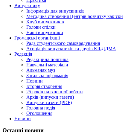
Практика
Випускнику
Інформація для випускників
Методика створення Центрів розвитку кар’єри
Клуб випускників
Голови спілки
Наші випускники
Громадські організації
Рада студентського самоврядування
Асоціація випускників та друзів КІІ-ДДМА
Редакція
Редакційна політика
Навчальні матеріали
Альманах муз
Загальна інформація
Новини
Історія створення
25 років натхненної роботи
Архів (випуски газети)
Випуски газети (PDF)
Головна подія
Оголошення
Новини
Останні новини