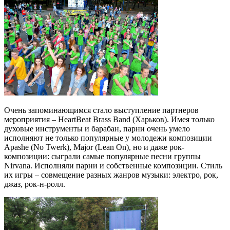
Очень запоминающимся стало выступление партнеров
мероприятия – HeartBeat Brass Band (Харьков). Имея только
духовые инструменты и барабан, парни очень умело
исполняют не только популярные у молодежи композиции
Apashe (No Twerk), Major (Lean On), но и даже рок-
композиции: сыграли самые популярные песни группы
Nirvana. Исполняли парни и собственные композиции. Стиль
их игры – совмещение разных жанров музыки: электро, рок,
джаз, рок-н-ролл.