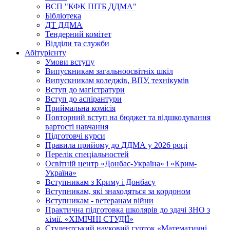
ВСП "КФК ПІТБ ДДМА"
Бібліотека
ДТ ДДМА
Тендерний комітет
Відділи та служби
Абітурієнту
Умови вступу
Випускникам загальноосвітніх шкіл
Випускникам коледжів, ВПУ, технікумів
Вступ до магістратури
Вступ до аспірантури
Приймальна комісія
Повторний вступ на бюджет та відшкодування
вартості навчання
Підготовчі курси
Правила прийому до ДДМА у 2026 році
Перелік спеціальностей
Освітній центр «Донбас-Україна» і «Крим-
Україна»
Вступникам з Криму і Донбасу
Вступникам, які знаходяться за кордоном
Вступникам - ветеранам війни
Практична підготовка школярів до здачі ЗНО з
хімії. «ХІМІЧНІ СТУДІЇ»
Студентський науковий гурток «Математичні