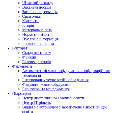
Штатний розклад
Вакантні посади
Загальна інформація
Символіка
Контакти
Історія
Матеріальна база
Нормативні акти
Публічна інформація
Інклюзивна освіта
Ректорат
Склад ректорату
Функції
Галерея ректорів
Факультети
Автоматизації машинобудування й інформаційних
технологій
Інтегрованих технологій і обладнання
Факультет машинобудування
Економіки та менеджменту
Підрозділи
Центр дистанційної і заочної освіти
Центр ІТ рішень
Відділ з внутрішнього забезпечення якості вищої
освіти