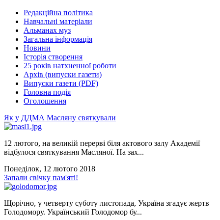
Редакційна політика
Навчальні матеріали
Альманах муз
Загальна інформація
Новини
Історія створення
25 років натхненної роботи
Архів (випуски газети)
Випуски газети (PDF)
Головна подія
Оголошення
Як у ДДМА Масляну святкували
12 лютого, на великій перерві біля актового залу Академії
відбулося святкування Масляної. На зах...
Понеділок, 12 лютого 2018
Запали свічку пам'яті!
Щорічно, у четверту суботу листопада, Україна згадує жертв
Голодомору. Український Голодомор бу...