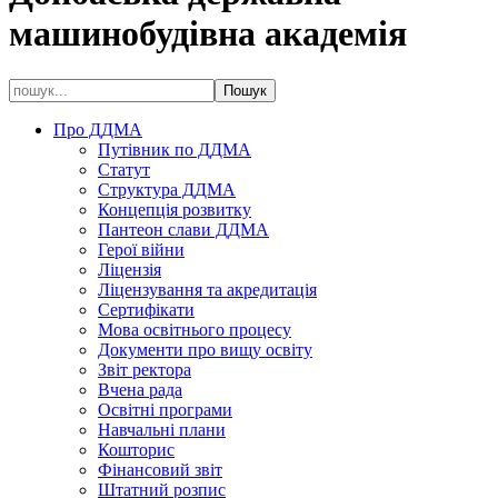
машинобудівна академія
Про ДДМА
Путівник по ДДМА
Статут
Структура ДДМА
Концепція розвитку
Пантеон слави ДДМА
Герої війни
Ліцензія
Ліцензування та акредитація
Сертифікати
Мова освітнього процесу
Документи про вищу освіту
Звіт ректора
Вчена рада
Освітні програми
Навчальні плани
Кошторис
Фінансовий звіт
Штатний розпис