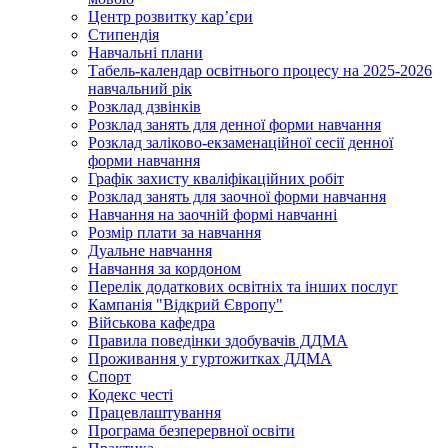
Центр розвитку кар’єри
Стипендія
Навчальні плани
Табель-календар освітнього процесу на 2025-2026
навчальний рік
Розклад дзвінків
Розклад занять для денної форми навчання
Розклад заліково-екзаменаційної сесії денної
форми навчання
Графік захисту кваліфікаційних робіт
Розклад занять для заочної форми навчання
Навчання на заочній формі навчанні
Розмір плати за навчання
Дуальне навчання
Навчання за кордоном
Перелік додаткових освітніх та інших послуг
Кампанія "Відкрий Європу"
Військова кафедра
Правила поведінки здобувачів ДДМА
Проживання у гуртожитках ДДМА
Спорт
Кодекс честі
Працевлаштування
Програма безперервної освіти