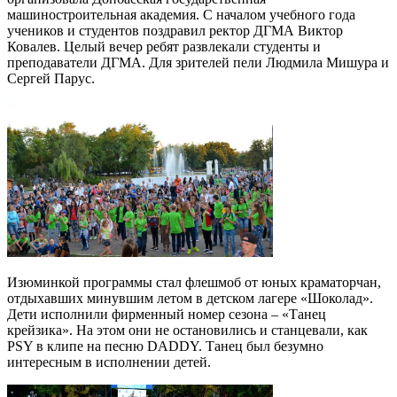
машиностроительная академия. С началом учебного года
учеников и студентов поздравил ректор ДГМА Виктор
Ковалев. Целый вечер ребят развлекали студенты и
преподаватели ДГМА. Для зрителей пели Людмила Мишура и
Сергей Парус.
Изюминкой программы стал флешмоб от юных краматорчан,
отдыхавших минувшим летом в детском лагере «Шоколад».
Дети исполнили фирменный номер сезона – «Танец
крейзика». На этом они не остановились и станцевали, как
PSY в клипе на песню DADDY. Танец был безумно
интересным в исполнении детей.