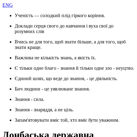
ENG
Ученість — солодкий плід гіркого коріння.
Доклади серця свого до навчання і вуха свої до
розумних слів
Вчись не для того, щоб знати більше, а для того, щоб
знати краще.
Важлива не кількість знань, а якість їх.
Є тільки одне благо - знання й тільки одне зло - неуцтво.
Єдиний шлях, що веде до знання, - це діяльність.
Бич людини - це уявлюване знання.
Знання - сила.
Знання - знаряддя, а не ціль.
Запам'ятовувати вміє той, хто вміє бути уважним.
Донбаська державна