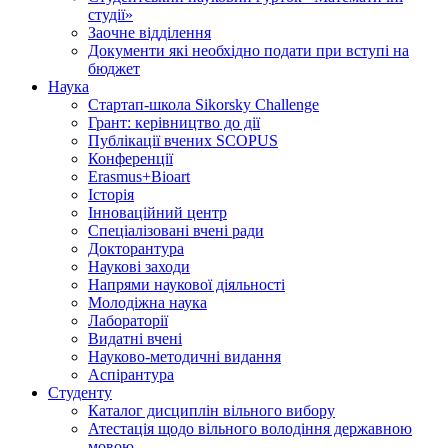
студії»
Заочне відділення
Документи які необхідно подати при вступі на
бюджет
Наука
Стартап-школа Sikorsky Challenge
Грант: керівництво до дії
Публікації вчених SCOPUS
Конференції
Erasmus+Bioart
Історія
Інноваційний центр
Спеціалізовані вчені ради
Докторантура
Наукові заходи
Напрями наукової діяльності
Молодіжна наука
Лабораторії
Видатні вчені
Науково-методичні видання
Аспірантура
Студенту
Каталог дисциплін вільного вибору
Атестація щодо вільного володіння державною
мовою