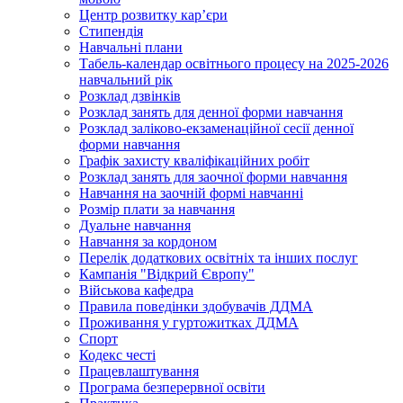
Центр розвитку кар’єри
Стипендія
Навчальні плани
Табель-календар освітнього процесу на 2025-2026
навчальний рік
Розклад дзвінків
Розклад занять для денної форми навчання
Розклад заліково-екзаменаційної сесії денної
форми навчання
Графік захисту кваліфікаційних робіт
Розклад занять для заочної форми навчання
Навчання на заочній формі навчанні
Розмір плати за навчання
Дуальне навчання
Навчання за кордоном
Перелік додаткових освітніх та інших послуг
Кампанія "Відкрий Європу"
Військова кафедра
Правила поведінки здобувачів ДДМА
Проживання у гуртожитках ДДМА
Спорт
Кодекс честі
Працевлаштування
Програма безперервної освіти