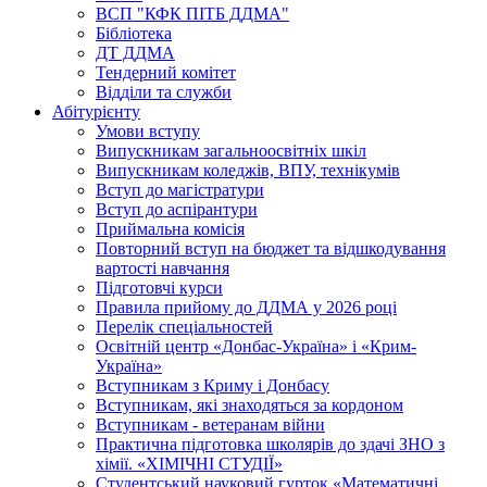
ВСП "КФК ПІТБ ДДМА"
Бібліотека
ДТ ДДМА
Тендерний комітет
Відділи та служби
Абітурієнту
Умови вступу
Випускникам загальноосвітніх шкіл
Випускникам коледжів, ВПУ, технікумів
Вступ до магістратури
Вступ до аспірантури
Приймальна комісія
Повторний вступ на бюджет та відшкодування
вартості навчання
Підготовчі курси
Правила прийому до ДДМА у 2026 році
Перелік спеціальностей
Освітній центр «Донбас-Україна» і «Крим-
Україна»
Вступникам з Криму і Донбасу
Вступникам, які знаходяться за кордоном
Вступникам - ветеранам війни
Практична підготовка школярів до здачі ЗНО з
хімії. «ХІМІЧНІ СТУДІЇ»
Студентський науковий гурток «Математичні