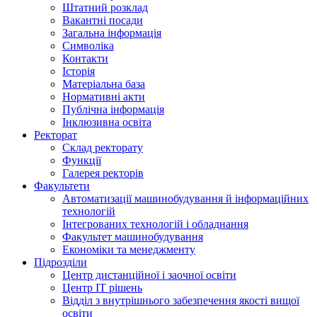
Штатний розклад
Вакантні посади
Загальна інформація
Символіка
Контакти
Історія
Матеріальна база
Нормативні акти
Публічна інформація
Інклюзивна освіта
Ректорат
Склад ректорату
Функції
Галерея ректорів
Факультети
Автоматизації машинобудування й інформаційних
технологій
Інтегрованих технологій і обладнання
Факультет машинобудування
Економіки та менеджменту
Підрозділи
Центр дистанційної і заочної освіти
Центр ІТ рішень
Відділ з внутрішнього забезпечення якості вищої
освіти