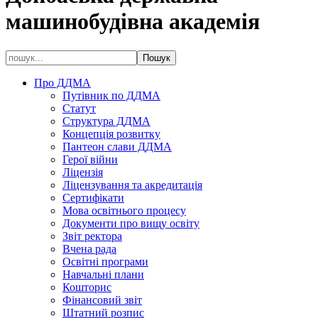
машинобудівна академія
Про ДДМА
Путівник по ДДМА
Статут
Структура ДДМА
Концепція розвитку
Пантеон слави ДДМА
Герої війни
Ліцензія
Ліцензування та акредитація
Сертифікати
Мова освітнього процесу
Документи про вищу освіту
Звіт ректора
Вчена рада
Освітні програми
Навчальні плани
Кошторис
Фінансовий звіт
Штатний розпис