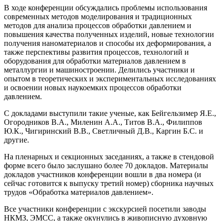
В ходе конференции обсуждались проблемы использования
современных методов моделирования и традиционных
методов для анализа процессов обработки давлением и
повышения качества полученных изделий, новые технологии
получения наноматериалов и способы их деформирования, а
также перспективы развития процессов, технологий и
оборудования для обработки материалов давлением в
металлургии и машиностроении. Делились участники и
опытом в теоретических и экспериментальных исследованиях
и освоении новых наукоемких процессов обработки
давлением.
С докладами выступили такие ученые, как Бейгельзимер Я.Е.,
Огородников В.А., Миленин А.А., Титов В.А., Филиппов
Ю.К., Чигиринский В.В., Светличный Д.В., Каргин Б.С. и
другие.
На пленарных и секционных заседаниях, а также в стендовой
форме всего было заслушано более 70 докладов. Материалы
докладов участников конференции вошли в два номера (и
сейчас готовится к выпуску третий номер) сборника научных
трудов «Обработка материалов давлением».
Все участники конференции с экскурсией посетили заводы
НКМЗ, ЭМСС, а также окунулись в живописную духовную