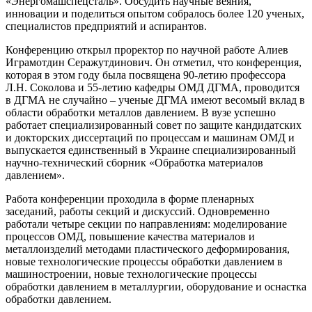
«Энергомашспецсталь». Обсудить научные веяния,
инновации и поделиться опытом собралось более 120 ученых,
специалистов предприятий и аспирантов.
Конференцию открыл проректор по научной работе Алиев
Играмотдин Серажутдинович. Он отметил, что конференция,
которая в этом году была посвящена 90-летию профессора
Л.Н. Соколова и 55-летию кафедры ОМД ДГМА, проводится
в ДГМА не случайно – ученые ДГМА имеют весомый вклад в
области обработки металлов давлением. В вузе успешно
работает специализированный совет по защите кандидатских
и докторских диссертаций по процессам и машинам ОМД и
выпускается единственный в Украине специализированный
научно-технический сборник «Обработка материалов
давлением».
Работа конференции проходила в форме пленарных
заседаний, работы секций и дискуссий. Одновременно
работали четыре секции по направлениям: моделирование
процессов ОМД, повышение качества материалов и
металлоизделий методами пластического деформирования,
новые технологические процессы обработки давлением в
машиностроении, новые технологические процессы
обработки давлением в металлургии, оборудование и оснастка
обработки давлением.