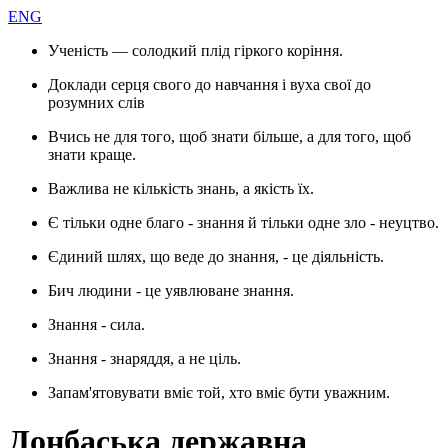
ENG
Ученість — солодкий плід гіркого коріння.
Доклади серця свого до навчання і вуха свої до
розумних слів
Вчись не для того, щоб знати більше, а для того, щоб
знати краще.
Важлива не кількість знань, а якість їх.
Є тільки одне благо - знання й тільки одне зло - неуцтво.
Єдиний шлях, що веде до знання, - це діяльність.
Бич людини - це уявлюване знання.
Знання - сила.
Знання - знаряддя, а не ціль.
Запам'ятовувати вміє той, хто вміє бути уважним.
Донбаська державна