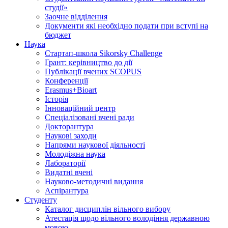
студії»
Заочне відділення
Документи які необхідно подати при вступі на
бюджет
Наука
Стартап-школа Sikorsky Challenge
Грант: керівництво до дії
Публікації вчених SCOPUS
Конференції
Erasmus+Bioart
Історія
Інноваційний центр
Спеціалізовані вчені ради
Докторантура
Наукові заходи
Напрями наукової діяльності
Молодіжна наука
Лабораторії
Видатні вчені
Науково-методичні видання
Аспірантура
Студенту
Каталог дисциплін вільного вибору
Атестація щодо вільного володіння державною
мовою