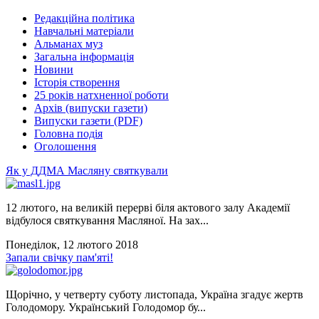
Редакційна політика
Навчальні матеріали
Альманах муз
Загальна інформація
Новини
Історія створення
25 років натхненної роботи
Архів (випуски газети)
Випуски газети (PDF)
Головна подія
Оголошення
Як у ДДМА Масляну святкували
12 лютого, на великій перерві біля актового залу Академії
відбулося святкування Масляної. На зах...
Понеділок, 12 лютого 2018
Запали свічку пам'яті!
Щорічно, у четверту суботу листопада, Україна згадує жертв
Голодомору. Український Голодомор бу...