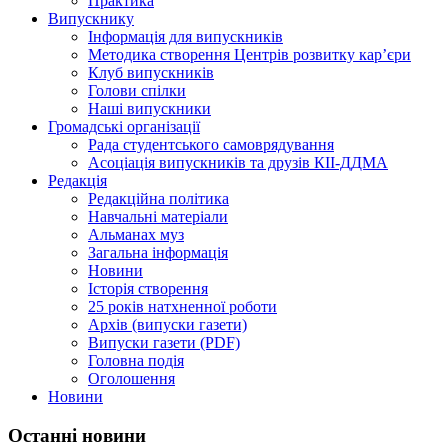
Практика
Випускнику
Інформація для випускників
Методика створення Центрів розвитку кар’єри
Клуб випускників
Голови спілки
Наші випускники
Громадські організації
Рада студентського самоврядування
Асоціація випускників та друзів КІІ-ДДМА
Редакція
Редакційна політика
Навчальні матеріали
Альманах муз
Загальна інформація
Новини
Історія створення
25 років натхненної роботи
Архів (випуски газети)
Випуски газети (PDF)
Головна подія
Оголошення
Новини
Останні новини