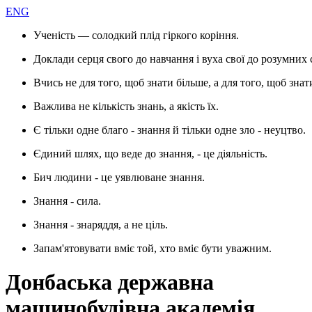
ENG
Ученість — солодкий плід гіркого коріння.
Доклади серця свого до навчання і вуха свої до розумних 
Вчись не для того, щоб знати більше, а для того, щоб знат
Важлива не кількість знань, а якість їх.
Є тільки одне благо - знання й тільки одне зло - неуцтво.
Єдиний шлях, що веде до знання, - це діяльність.
Бич людини - це уявлюване знання.
Знання - сила.
Знання - знаряддя, а не ціль.
Запам'ятовувати вміє той, хто вміє бути уважним.
Донбаська державна
машинобудівна академія