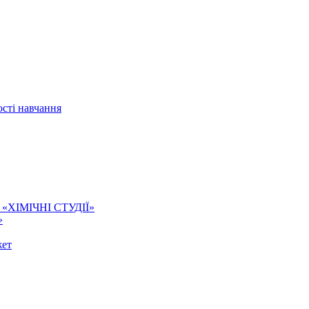
сті навчання
ї. «ХІМІЧНІ СТУДІЇ»
»
жет