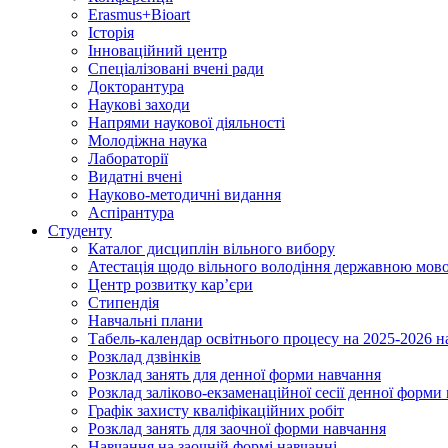
Erasmus+Bioart
Історія
Інноваційний центр
Спеціалізовані вчені ради
Докторантура
Наукові заходи
Напрями наукової діяльності
Молодіжна наука
Лабораторії
Видатні вчені
Науково-методичні видання
Аспірантура
Студенту
Каталог дисциплін вільного вибору
Атестація щодо вільного володіння державною мов
Центр розвитку кар’єри
Стипендія
Навчальні плани
Табель-календар освітнього процесу на 2025-2026 н
Розклад дзвінків
Розклад занять для денної форми навчання
Розклад заліково-екзаменаційної сесії денної форми
Графік захисту кваліфікаційних робіт
Розклад занять для заочної форми навчання
Навчання на заочній формі навчанні