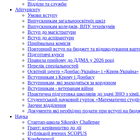
Відділи та служби
Абітурієнту
Умови вступу
Випускникам загальноосвітніх шкіл
Випускникам коледжів, ВПУ, технікумів
Вступ до магістратури
Вступ до аспірантури
Приймальна комісія
Повторний вступ на бюджет та відшкодування варто
Підготовчі курси
Правила прийому до ДДМА у 2026 році
Перелік спеціальностей
Освітній центр «Донбас-Україна» і «Крим-Україна»
Вступникам з Криму і Донбасу
Вступникам, які знаходяться за кордоном
Вступникам - ветеранам війни
Практична підготовка школярів до здачі ЗНО з хімі
Студентський науковий гурток «Математичні студії
Заочне відділення
Документи які необхідно подати при вступі на бюд
Наука
Стартап-школа Sikorsky Challenge
Грант: керівництво до дії
Публікації вчених SCOPUS
Конференції