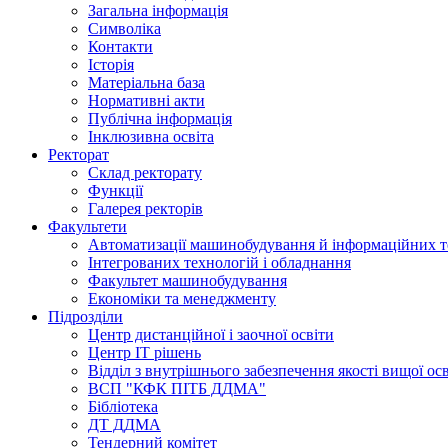
Загальна інформація
Символіка
Контакти
Історія
Матеріальна база
Нормативні акти
Публічна інформація
Інклюзивна освіта
Ректорат
Склад ректорату
Функції
Галерея ректорів
Факультети
Автоматизації машинобудування й інформаційних т
Інтегрованих технологій і обладнання
Факультет машинобудування
Економіки та менеджменту
Підрозділи
Центр дистанційної і заочної освіти
Центр ІТ рішень
Відділ з внутрішнього забезпечення якості вищої ос
ВСП "КФК ПІТБ ДДМА"
Бібліотека
ДТ ДДМА
Тендерний комітет