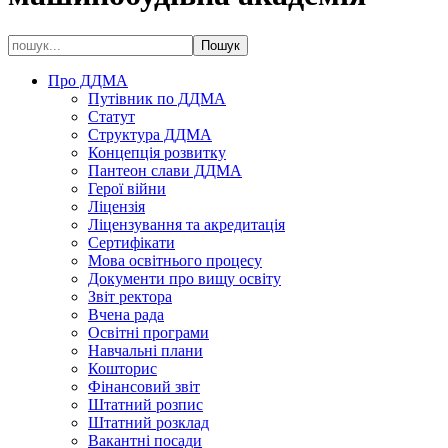
Про ДДМА
Путівник по ДДМА
Статут
Структура ДДМА
Концепція розвитку
Пантеон слави ДДМА
Герої війни
Ліцензія
Ліцензування та акредитація
Сертифікати
Мова освітнього процесу
Документи про вищу освіту
Звіт ректора
Вчена рада
Освітні програми
Навчальні плани
Кошторис
Фінансовий звіт
Штатний розпис
Штатний розклад
Вакантні посади