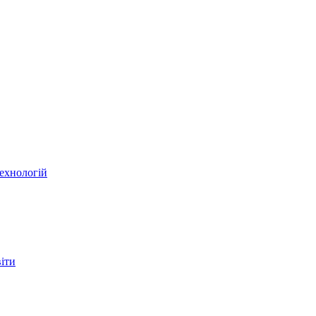
ехнологій
віти