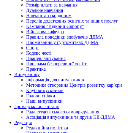
Розмір плати за навчання
Дуальне навчання
Навчання за кордоном
Перелік додаткових освітніх та інших послуг
Кампанія "Відкрий Європу"
Військова кафедра
Правила поведінки здобувачів ДДМА
Проживання у гуртожитках ДДМА
Спорт
Кодекс честі
Працевлаштування
Програма безперервної освіти
Практика
Випускнику
Інформація для випускників
Методика створення Центрів розвитку кар’єри
Клуб випускників
Голови спілки
Наші випускники
Громадські організації
Рада студентського самоврядування
Асоціація випускників та друзів КІІ-ДДМА
Редакція
Редакційна політика