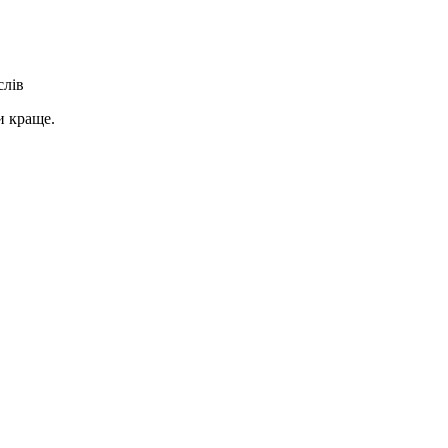
слів
и краще.