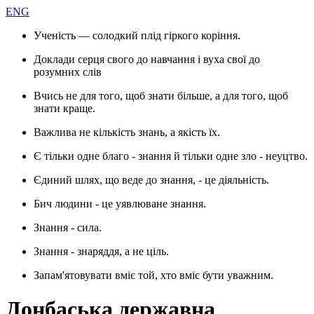
ENG
Ученість — солодкий плід гіркого коріння.
Доклади серця свого до навчання і вуха свої до
розумних слів
Вчись не для того, щоб знати більше, а для того, щоб
знати краще.
Важлива не кількість знань, а якість їх.
Є тільки одне благо - знання й тільки одне зло - неуцтво.
Єдиний шлях, що веде до знання, - це діяльність.
Бич людини - це уявлюване знання.
Знання - сила.
Знання - знаряддя, а не ціль.
Запам'ятовувати вміє той, хто вміє бути уважним.
Донбаська державна