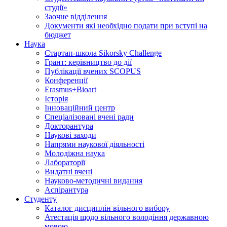
студії»
Заочне відділення
Документи які необхідно подати при вступі на
бюджет
Наука
Стартап-школа Sikorsky Challenge
Грант: керівництво до дії
Публікації вчених SCOPUS
Конференції
Erasmus+Bioart
Історія
Інноваційний центр
Спеціалізовані вчені ради
Докторантура
Наукові заходи
Напрями наукової діяльності
Молодіжна наука
Лабораторії
Видатні вчені
Науково-методичні видання
Аспірантура
Студенту
Каталог дисциплін вільного вибору
Атестація щодо вільного володіння державною
мовою