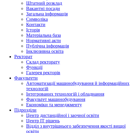
Штатний розклад
Вакантні посади
Загальна інформація
Символіка
Контакти
Історія
Матеріальна база
Нормативні акти
Публічна інформація
Інклюзивна освіта
Ректорат
Склад ректорату
Функції
Галерея ректорів
Факультети
Автоматизації машинобудування й інформаційних
технологій
Інтегрованих технологій і обладнання
Факультет машинобудування
Економіки та менеджменту
Підрозділи
Центр дистанційної і заочної освіти
Центр ІТ рішень
Відділ з внутрішнього забезпечення якості вищої
освіти