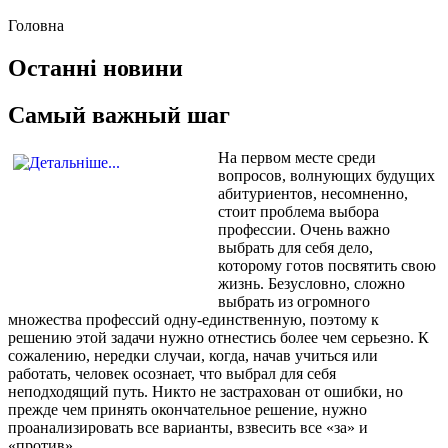
Головна
Останні новини
Самый важный шаг
На первом месте среди
вопросов, волнующих будущих
абитуриентов, несомненно,
стоит проблема выбора
профессии. Очень важно
выбрать для себя дело,
которому готов посвятить свою
жизнь. Безусловно, сложно
выбрать из огромного
множества профессий одну-единственную, поэтому к
решению этой задачи нужно отнестись более чем серьезно. К
сожалению, нередки случаи, когда, начав учиться или
работать, человек осознает, что выбрал для себя
неподходящий путь. Никто не застрахован от ошибки, но
прежде чем принять окончательное решение, нужно
проанализировать все варианты, взвесить все «за» и
«против».