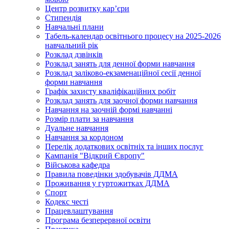
Центр розвитку кар’єри
Стипендія
Навчальні плани
Табель-календар освітнього процесу на 2025-2026
навчальний рік
Розклад дзвінків
Розклад занять для денної форми навчання
Розклад заліково-екзаменаційної сесії денної
форми навчання
Графік захисту кваліфікаційних робіт
Розклад занять для заочної форми навчання
Навчання на заочній формі навчанні
Розмір плати за навчання
Дуальне навчання
Навчання за кордоном
Перелік додаткових освітніх та інших послуг
Кампанія "Відкрий Європу"
Військова кафедра
Правила поведінки здобувачів ДДМА
Проживання у гуртожитках ДДМА
Спорт
Кодекс честі
Працевлаштування
Програма безперервної освіти