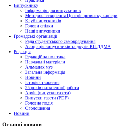
Практика
Випускнику
Інформація для випускників
Методика створення Центрів розвитку кар’єри
Клуб випускників
Голови спілки
Наші випускники
Громадські організації
Рада студентського самоврядування
Асоціація випускників та друзів КІІ-ДДМА
Редакція
Редакційна політика
Навчальні матеріали
Альманах муз
Загальна інформація
Новини
Історія створення
25 років натхненної роботи
Архів (випуски газети)
Випуски газети (PDF)
Головна подія
Оголошення
Новини
Останні новини