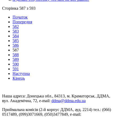
Сторінка 587 з 593
Початок
Попередня
582
583
584
585
586
587
588
589
590
591
Наступна
Кінець
Наша адреса: Донецька обл., 84313, м. Краматорськ, ДДМА,
вул. Академічна, 72, е-mail:
ddma@ddma.edu.ua
Приймальна комісія (2-й корпус ДДМА, ауд. 2214) тел.: (066)
0517489, (099)3071669, (050)3477849, e-mail: