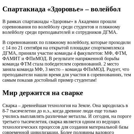
Спартакиада «Здоровье» – волейбол
В рамках спартакиады «Здоровье» в Академии прошли
соревнования по волейболу среди студентов и пляжному
волейболу среди преподавателей и сотрудников ДГМА.
В соревнованиях по пляжному волейболу, которые проходили
с 14 по 21 сентября на открытой площадке спорткомплекса
ДГМА, приняли участие команды 4 факультетов: МФ, ФТМ,
ФАМИТ и ФПиМОД. В результате напряженной борьбы
команда ФТМ стала победителем соревнований. 2 место
заняла команда МФ, 3 место – команда ФПиМОД. Радует, что
преподаватели нашли время для участия в соревнованиях, тем
самым показав достойный пример студентам!
Мир держится на сварке
Сварка – древнейшая технология на Земле. Она зародилась в
8-7 тысячелетии до н.э., когда древние люди еще только
учились выплавлять различные металлы. И сегодня, на пороге
третьего тысячелетия, сварка является одним из ведущих
технологических процессов для создания материальной базы
современной цивилизации. Более половины валового