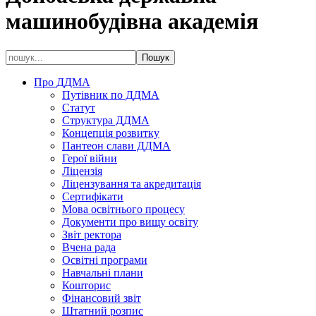
машинобудівна академія
Про ДДМА
Путівник по ДДМА
Статут
Структура ДДМА
Концепція розвитку
Пантеон слави ДДМА
Герої війни
Ліцензія
Ліцензування та акредитація
Сертифікати
Мова освітнього процесу
Документи про вищу освіту
Звіт ректора
Вчена рада
Освітні програми
Навчальні плани
Кошторис
Фінансовий звіт
Штатний розпис