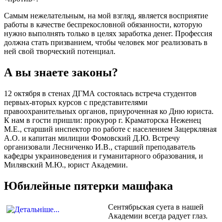
Самым нежелательным, на мой взгляд, является восприятие
работы в качестве беспрекословной обязанности, которую
нужно выполнять только в целях заработка денег. Профессия
должна стать призванием, чтобы человек мог реализовать в
ней свой творческий потенциал.
А вы знаете законы?
12 октября в стенах ДГМА состоялась встреча студентов
первых-вторых курсов с представителями
правоохранительных органов, приуроченная ко Дню юриста.
К нам в гости пришли: прокурор г. Краматорска Неженец
М.Е., старший инспектор по работе с населением Зацеркляная
А.О. и капитан милиции Фомовский Д.Ю. Встречу
организовали Лесниченко И.В., старший преподаватель
кафедры украиноведения и гуманитарного образования, и
Милявский М.Ю., юрист Академии.
Юбилейные пятерки машфака
Сентябрьская суета в нашей
Академии всегда радует глаз.