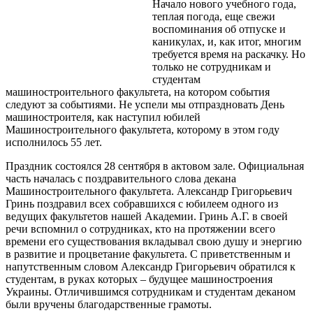
Начало нового учебного года,
теплая погода, еще свежи
воспоминания об отпуске и
каникулах, и, как итог, многим
требуется время на раскачку. Но
только не сотрудникам и
студентам
машиностроительного факультета, на котором события
следуют за событиями. Не успели мы отпраздновать День
машиностроителя, как наступил юбилей
Машиностроительного факультета, которому в этом году
исполнилось 55 лет.
Праздник состоялся 28 сентября в актовом зале. Официальная
часть началась с поздравительного слова декана
Машиностроительного факультета. Александр Григорьевич
Гринь поздравил всех собравшихся с юбилеем одного из
ведущих факультетов нашей Академии. Гринь А.Г. в своей
речи вспомнил о сотрудниках, кто на протяжении всего
времени его существования вкладывал свою душу и энергию
в развитие и процветание факультета. С приветственным и
напутственным словом Александр Григорьевич обратился к
студентам, в руках которых – будущее машиностроения
Украины. Отличившимся сотрудникам и студентам деканом
были вручены благодарственные грамоты.