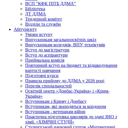
ВСП "КФК ПІТБ ДДМА"
Бібліотека
ДТ ДДМА
Тендерний комітет
Відділи та служби
Абітурієнту
Умови вступу
Випускникам загальноосвітніх шкіл
Випускникам коледжів, ВПУ, технікумів
Вступ до магістратури
Вступ до аспірантури
Приймальна комісія
Повторний вступ на бюджет та відшкодування
вартості навчання
Підготовчі курси
Правила прийому до ДДМА у 2026 році
Перелік спеціальностей
Освітній центр «Донбас-Україна» і «Крим-
Україна»
Вступникам з Криму і Донбасу
Вступникам, які знаходяться за кордоном
Вступникам - ветеранам війни
Практична підготовка школярів до здачі ЗНО з
хімії. «ХІМІЧНІ СТУДІЇ»
Студентський науковий гурток «Математичні