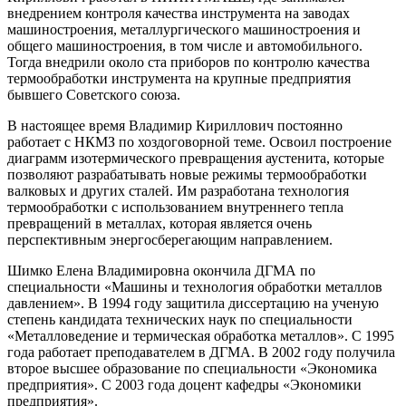
внедрением контроля качества инструмента на заводах
машиностроения, металлургического машиностроения и
общего машиностроения, в том числе и автомобильного.
Тогда внедрили около ста приборов по контролю качества
термообработки инструмента на крупные предприятия
бывшего Советского союза.
В настоящее время Владимир Кириллович постоянно
работает с НКМЗ по хоздоговорной теме. Освоил построение
диаграмм изотермического превращения аустенита, которые
позволяют разрабатывать новые режимы термообработки
валковых и других сталей. Им разработана технология
термообработки с использованием внутреннего тепла
превращений в металлах, которая является очень
перспективным энергосберегающим направлением.
Шимко Елена Владимировна окончила ДГМА по
специальности «Машины и технология обработки металлов
давлением». В 1994 году защитила диссертацию на ученую
степень кандидата технических наук по специальности
«Металловедение и термическая обработка металлов». С 1995
года работает преподавателем в ДГМА. В 2002 году получила
второе высшее образование по специальности «Экономика
предприятия». С 2003 года доцент кафедры «Экономики
предприятия».