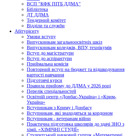
ВСП "КФК ПІТБ ДДМА"
Бібліотека
ДТ ДДМА
Тендерний комітет
Відділи та служби
Абітурієнту
Умови вступу
Випускникам загальноосвітніх шкіл
Випускникам коледжів, ВПУ, технікумів
Вступ до магістратури
Вступ до аспірантури
Приймальна комісія
Повторний вступ на бюджет та відшкодування
вартості навчання
Підготовчі курси
Правила прийому до ДДМА у 2026 році
Перелік спеціальностей
Освітній центр «Донбас-Україна» і «Крим-
Україна»
Вступникам з Криму і Донбасу
Вступникам, які знаходяться за кордоном
Вступникам - ветеранам війни
Практична підготовка школярів до здачі ЗНО з
хімії. «ХІМІЧНІ СТУДІЇ»
Студентський науковий гурток «Математичні