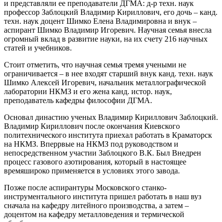
и представляли ее преподаватели ДГМА: д-р техн. наук
профессор Заблоцкий Владимир Кириллович, его дочь – канд.
техн. наук доцент Шимко Елена Владимировна и внук –
аспирант Шимко Владимир Игоревич. Научная семья внесла
огромный вклад в развитие науки, на их счету 216 научных
статей и учебников.
Стоит отметить, что научная семья тремя учеными не
ограничивается – в нее входят старший внук канд. техн. наук
Шимко Алексей Игоревич, начальник металлографической
лаборатории НКМЗ и его жена канд. истор. наук,
преподаватель кафедры философии ДГМА.
Основал династию ученых Владимир Кириллович Заблоцкий.
Владимир Кириллович после окончания Киевского
политехнического института приехал работать в Краматорск
на НКМЗ. Вперрвые на НКМЗ под руководством и
непосредственном участии Заблоцкого В.К. Был Внедрен
процесс газового азотирования, который в настоящее
времяшироко применяется в условиях этого завода.
Позже после аспирантуры Московского станко-
инструментального института пришел работать в наш вуз
сначала на кафедру литейного производства, а затем –
доцентом на кафедру металловедения и термической