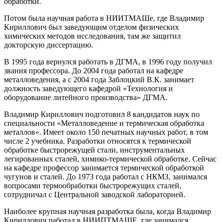
обработки.
Потом была научная работа в НИИТМАШе, где Владимир
Кириллович был заведующим отделом физических
химических методов исследования, там же защитил
докторскую диссертацию.
В 1995 года вернулся работать в ДГМА, в 1996 году получил
звания профессора. До 2004 года работал на кафедре
металловедения, а с 2004 года Заблоцкий В.К. занимает
должность заведующего кафедрой «Технология и
оборудование литейного производства» ДГМА.
Владимир Кириллович подготовил 8 кандидатов наук по
специальности «Металловедение и термическая обработка
металлов». Имеет около 150 печатных научных работ, в том
числе 2 учебника. Разработки относятся к термической
обработке быстрорежущей стали, инструментальных
легированных сталей, химико-термической обработке. Сейчас
на кафедре профессор занимается термической обработкой
чугунов и сталей. До 1973 года работал с НКМЗ, занимался
вопросами термообработки быстрорежущих сталей,
сотрудничал с Центральной заводской лабораторией.
Наиболее крупная научная разработка была, когда Владимир
Кириллович работал в НИИПТМАШЕ, где занимался