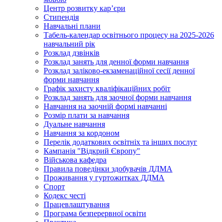
Центр розвитку кар’єри
Стипендія
Навчальні плани
Табель-календар освітнього процесу на 2025-2026
навчальний рік
Розклад дзвінків
Розклад занять для денної форми навчання
Розклад заліково-екзаменаційної сесії денної
форми навчання
Графік захисту кваліфікаційних робіт
Розклад занять для заочної форми навчання
Навчання на заочній формі навчанні
Розмір плати за навчання
Дуальне навчання
Навчання за кордоном
Перелік додаткових освітніх та інших послуг
Кампанія "Відкрий Європу"
Військова кафедра
Правила поведінки здобувачів ДДМА
Проживання у гуртожитках ДДМА
Спорт
Кодекс честі
Працевлаштування
Програма безперервної освіти