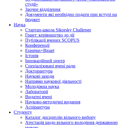
студії»
Заочне відділення
Документи які необхідно подати при вступі на
бюджет
Наука
Стартап-школа Sikorsky Challenge
Грант: керівництво до дії
Публікації вчених SCOPUS
Конференції
Erasmus+Bioart
Історія
Інноваційний центр
Спеціалізовані вчені ради
Докторантура
Наукові заходи
Напрями наукової діяльності
Молодіжна наука
Лабораторії
Видатні вчені
Науково-методичні видання
Аспірантура
Студенту
Каталог дисциплін вільного вибору
Атестація щодо вільного володіння державною
мовою