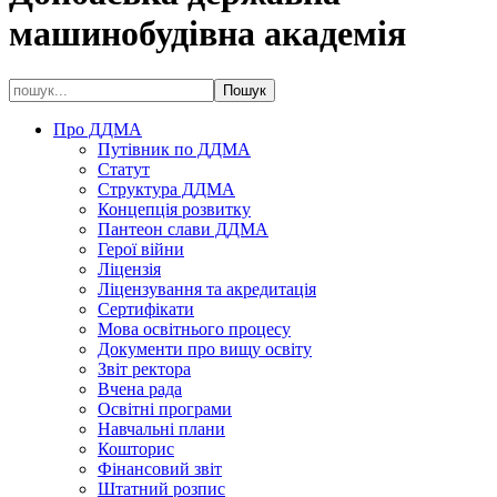
машинобудівна академія
Про ДДМА
Путівник по ДДМА
Статут
Структура ДДМА
Концепція розвитку
Пантеон слави ДДМА
Герої війни
Ліцензія
Ліцензування та акредитація
Сертифікати
Мова освітнього процесу
Документи про вищу освіту
Звіт ректора
Вчена рада
Освітні програми
Навчальні плани
Кошторис
Фінансовий звіт
Штатний розпис