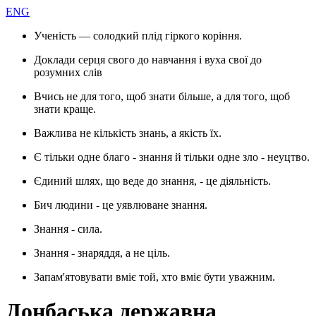
ENG
Ученість — солодкий плід гіркого коріння.
Доклади серця свого до навчання і вуха свої до
розумних слів
Вчись не для того, щоб знати більше, а для того, щоб
знати краще.
Важлива не кількість знань, а якість їх.
Є тільки одне благо - знання й тільки одне зло - неуцтво.
Єдиний шлях, що веде до знання, - це діяльність.
Бич людини - це уявлюване знання.
Знання - сила.
Знання - знаряддя, а не ціль.
Запам'ятовувати вміє той, хто вміє бути уважним.
Донбаська державна