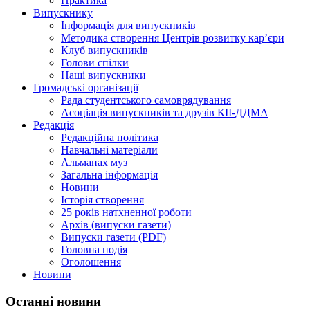
Практика
Випускнику
Інформація для випускників
Методика створення Центрів розвитку кар’єри
Клуб випускників
Голови спілки
Наші випускники
Громадські організації
Рада студентського самоврядування
Асоціація випускників та друзів КІІ-ДДМА
Редакція
Редакційна політика
Навчальні матеріали
Альманах муз
Загальна інформація
Новини
Історія створення
25 років натхненної роботи
Архів (випуски газети)
Випуски газети (PDF)
Головна подія
Оголошення
Новини
Останні новини