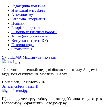
Редакційна політика
Навчальні матеріали
Альманах муз
Загальна інформація
Новини
Історія створення
25 років натхненної роботи
Архів (випуски газети)
Випуски газети (PDF)
Головна подія
Оголошення
Як у ДДМА Масляну святкували
12 лютого, на великій перерві біля актового залу Академії
відбулося святкування Масляної. На зах...
Понеділок, 12 лютого 2018
Запали свічку пам'яті!
Щорічно, у четверту суботу листопада, Україна згадує жертв
Голодомору. Український Голодомор бу...