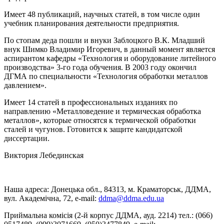
Имеет 48 публикаций, научных статей, в том числе один
учебник планирования деятельности предприятия.
По стопам деда пошли и внуки Заблоцкого В.К. Младший
внук Шимко Владимир Игоревич, в данный момент является
аспирантом кафедры «Технология и оборудование литейного
производства» 3-го года обучения. В 2003 году окончил
ДГМА по специальности «Технология обработки металлов
давлением».
Имеет 14 статей в профессиональных изданиях по
направлению «Металловедение и термическая обработка
металлов», которые относятся к термической обработки
сталей и чугунов. Готовится к защите кандидатской
диссертации.
Виктория Лебединская
Наша адреса: Донецька обл., 84313, м. Краматорськ, ДДМА,
вул. Академічна, 72, е-mail:
ddma@ddma.edu.ua
Приймальна комісія (2-й корпус ДДМА, ауд. 2214) тел.: (066)