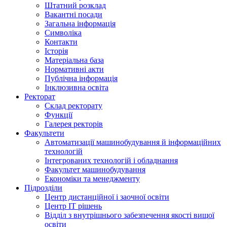
Штатний розклад
Вакантні посади
Загальна інформація
Символіка
Контакти
Історія
Матеріальна база
Нормативні акти
Публічна інформація
Інклюзивна освіта
Ректорат
Склад ректорату
Функції
Галерея ректорів
Факультети
Автоматизації машинобудування й інформаційних
технологій
Інтегрованих технологій і обладнання
Факультет машинобудування
Економіки та менеджменту
Підрозділи
Центр дистанційної і заочної освіти
Центр ІТ рішень
Відділ з внутрішнього забезпечення якості вищої
освіти