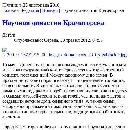
П'ятниця, 25 листопада 2016
Головна
|
Редакція
|
Новини
|
Научная династия Краматорска
Научная династия Краматорска
Деталі
Опубліковано: Середа, 23 травня 2012, 07:55
15 мая в Донецком национальном академическим украинском
музыкально-драматическом театре состоялся торжественный
концерт, посвященный Международному дню семьи. В
праздничном зале собрались семьи – победители номинаций,
со всей области. В этот день чествовали аплодисментами и
памятными подарками людей, посвятивших свою жизнь детям
и семьям: матерей-героинь, родителей, усыновивших деток и
создавших детские дома семейного типа. А также семьи,
которые на протяжении поколений занимались одним делом –
это династии шахтеров, педагогов, медицинских работников,
артистов.
Город Краматорск победил в номинации «Научная династия»