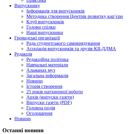
Практика
Випускнику
Інформація для випускників
Методика створення Центрів розвитку кар’єри
Клуб випускників
Голови спілки
Наші випускники
Громадські організації
Рада студентського самоврядування
Асоціація випускників та друзів КІІ-ДДМА
Редакція
Редакційна політика
Навчальні матеріали
Альманах муз
Загальна інформація
Новини
Історія створення
25 років натхненної роботи
Архів (випуски газети)
Випуски газети (PDF)
Головна подія
Оголошення
Новини
Останні новини