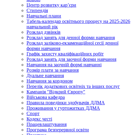
Центр розвитку кар’єри
Стипендія
Навчальні плани
Табель-календар освітнього процесу на 2025-2026
навчальний рік
Розклад дзвінків
Розклад занять для денної форми навчання
Розклад заліково-екзаменаційної сесії денної
форми навчання
Графік захисту кваліфікаційних робіт
Розклад занять для заочної форми навчання
Навчання на заочній формі навчанні
Розмір плати за навчання
Дуальне навчання
Навчання за кордоном
Перелік додаткових освітніх та інших послуг
Кампанія "Відкрий Європу"
Військова кафедра
Правила поведінки здобувачів ДДМА
Проживання у гуртожитках ДДМА
Спорт
Кодекс честі
Працевлаштування
Програма безперервної освіти