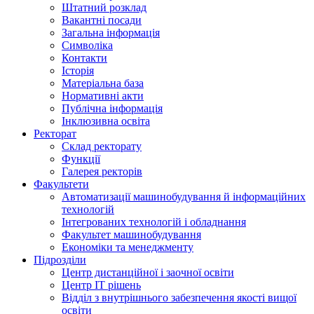
Штатний розклад
Вакантні посади
Загальна інформація
Символіка
Контакти
Історія
Матеріальна база
Нормативні акти
Публічна інформація
Інклюзивна освіта
Ректорат
Склад ректорату
Функції
Галерея ректорів
Факультети
Автоматизації машинобудування й інформаційних
технологій
Інтегрованих технологій і обладнання
Факультет машинобудування
Економіки та менеджменту
Підрозділи
Центр дистанційної і заочної освіти
Центр ІТ рішень
Відділ з внутрішнього забезпечення якості вищої
освіти