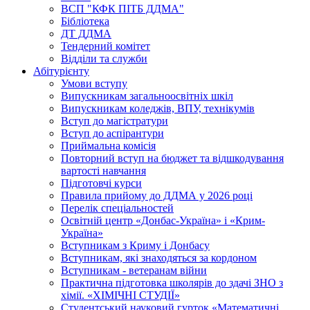
ВСП "КФК ПІТБ ДДМА"
Бібліотека
ДТ ДДМА
Тендерний комітет
Відділи та служби
Абітурієнту
Умови вступу
Випускникам загальноосвітніх шкіл
Випускникам коледжів, ВПУ, технікумів
Вступ до магістратури
Вступ до аспірантури
Приймальна комісія
Повторний вступ на бюджет та відшкодування
вартості навчання
Підготовчі курси
Правила прийому до ДДМА у 2026 році
Перелік спеціальностей
Освітній центр «Донбас-Україна» і «Крим-
Україна»
Вступникам з Криму і Донбасу
Вступникам, які знаходяться за кордоном
Вступникам - ветеранам війни
Практична підготовка школярів до здачі ЗНО з
хімії. «ХІМІЧНІ СТУДІЇ»
Студентський науковий гурток «Математичні