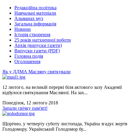
Редакційна політика
Навчальні матеріали
Альманах муз
Загальна інформація
Новини
Історія створення
25 років натхненної роботи
Архів (випуски газети)
Випуски газети (PDF)
Головна подія
Оголошення
Як у ДДМА Масляну святкували
12 лютого, на великій перерві біля актового залу Академії
відбулося святкування Масляної. На зах...
Понеділок, 12 лютого 2018
Запали свічку пам'яті!
Щорічно, у четверту суботу листопада, Україна згадує жертв
Голодомору. Український Голодомор бу...