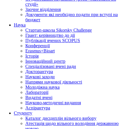
студії»
Заочне відділення
Документи які необхідно подати при вступі на
бюджет
Наука
Стартап-школа Sikorsky Challenge
Грант: керівництво до дії
Публікації вчених SCOPUS
Конференції
Erasmus+Bioart
Історія
Інноваційний центр
Спеціалізовані вчені ради
Докторантура
Наукові заходи
Напрями наукової діяльності
Молодіжна наука
Лабораторії
Видатні вчені
Науково-методичні видання
Аспірантура
Студенту
Каталог дисциплін вільного вибору
Атестація щодо вільного володіння державною
мовою