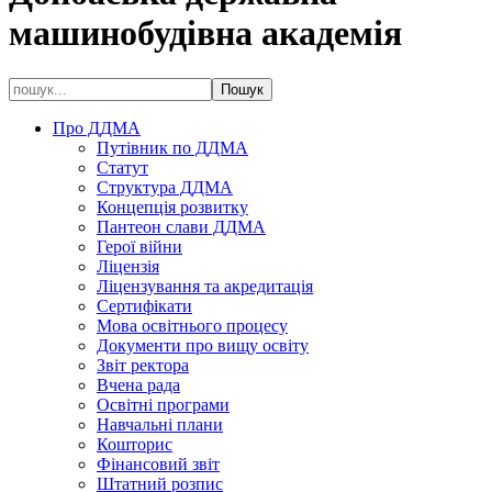
машинобудівна академія
Про ДДМА
Путівник по ДДМА
Статут
Структура ДДМА
Концепція розвитку
Пантеон слави ДДМА
Герої війни
Ліцензія
Ліцензування та акредитація
Сертифікати
Мова освітнього процесу
Документи про вищу освіту
Звіт ректора
Вчена рада
Освітні програми
Навчальні плани
Кошторис
Фінансовий звіт
Штатний розпис