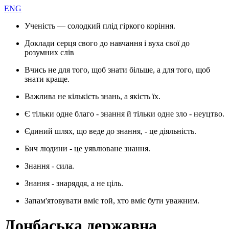
ENG
Ученість — солодкий плід гіркого коріння.
Доклади серця свого до навчання і вуха свої до
розумних слів
Вчись не для того, щоб знати більше, а для того, щоб
знати краще.
Важлива не кількість знань, а якість їх.
Є тільки одне благо - знання й тільки одне зло - неуцтво.
Єдиний шлях, що веде до знання, - це діяльність.
Бич людини - це уявлюване знання.
Знання - сила.
Знання - знаряддя, а не ціль.
Запам'ятовувати вміє той, хто вміє бути уважним.
Донбаська державна