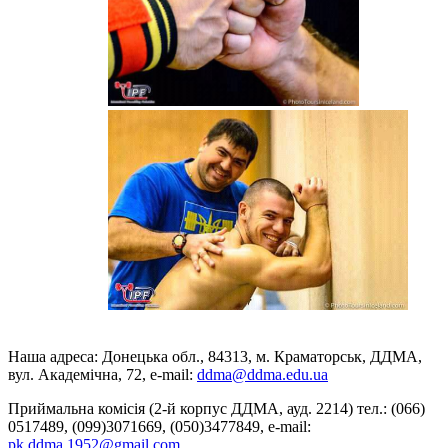
Наша адреса: Донецька обл., 84313, м. Краматорськ, ДДМА,
вул. Академічна, 72, е-mail:
ddma@ddma.edu.ua
Приймальна комісія (2-й корпус ДДМА, ауд. 2214) тел.: (066)
0517489, (099)3071669, (050)3477849, e-mail:
pk.ddma.1952@gmail.com