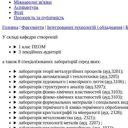
Міжнародні зв'язки
Аспірантура
Філії
Прозорість та публічність
Головна
|
Факультети
|
Інтегрованих технологій і обладнання
|
К
У складі кафедри створений
1 клас ПЕОМ
3 лекційних аудиторії
а також 8 спеціалізованих лабораторій серед яких:
лабораторія теорії металургійних процесів (ауд.3201);
лабораторія автоматизації і теплотехніки (ауд.3205)
лабораторія художнього і ювелірного лиття (ауд.3106) ;
лабораторія структурного аналізу (ауд.3207);
лабораторія фізико-хімічних властивостей (ауд.3103);
лабораторія фізико-хімічних властивостей (ауд.3103);
лабораторія формувальних матеріалів і спеціальних виді
лабораторія термічного й хіміко-термічного оброблення 
лабораторія кристалографії та мінералогії (ауд. 2328);
лабораторія металознавства (ауд. 2321);
лабораторія технології металів (ауд. 2207) ;
лабораторія механічних випробувань (ауд. 1022);