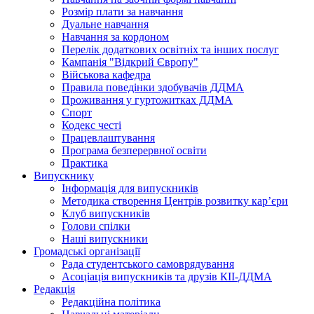
Розмір плати за навчання
Дуальне навчання
Навчання за кордоном
Перелік додаткових освітніх та інших послуг
Кампанія "Відкрий Європу"
Військова кафедра
Правила поведінки здобувачів ДДМА
Проживання у гуртожитках ДДМА
Спорт
Кодекс честі
Працевлаштування
Програма безперервної освіти
Практика
Випускнику
Інформація для випускників
Методика створення Центрів розвитку кар’єри
Клуб випускників
Голови спілки
Наші випускники
Громадські організації
Рада студентського самоврядування
Асоціація випускників та друзів КІІ-ДДМА
Редакція
Редакційна політика