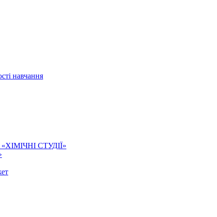
сті навчання
ї. «ХІМІЧНІ СТУДІЇ»
»
жет