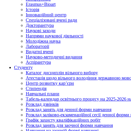
Erasmus+Bioart
Історія
Інноваційний центр
Спеціалізовані вчені ради
Докторантура
Наукові заходи
Напрями наукової діяльності
Молодіжна наука
Лабораторії
Видатні вчені
Науково-методичні видання
Аспірантура
Студенту
Каталог дисциплін вільного вибору
Атестація щодо вільного володіння державною мов
Центр розвитку кар’єри
Стипендія
Навчальні плани
Табель-календар освітнього процесу на 2025-2026 н
Розклад дзвінків
Розклад занять для денної форми навчання
Розклад заліково-екзаменаційної сесії денної форми
Графік захисту кваліфікаційних робіт
Розклад занять для заочної форми навчання
Навчання на заочній формі навчанні