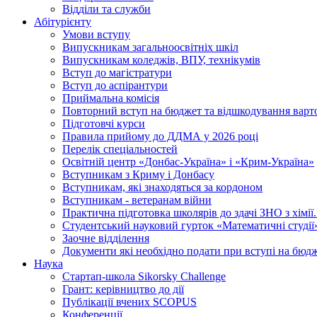
Відділи та служби
Абітурієнту
Умови вступу
Випускникам загальноосвітніх шкіл
Випускникам коледжів, ВПУ, технікумів
Вступ до магістратури
Вступ до аспірантури
Приймальна комісія
Повторний вступ на бюджет та відшкодування варто
Підготовчі курси
Правила прийому до ДДМА у 2026 році
Перелік спеціальностей
Освітній центр «Донбас-Україна» і «Крим-Україна»
Вступникам з Криму і Донбасу
Вступникам, які знаходяться за кордоном
Вступникам - ветеранам війни
Практична підготовка школярів до здачі ЗНО з хімі
Студентський науковий гурток «Математичні студії
Заочне відділення
Документи які необхідно подати при вступі на бюд
Наука
Стартап-школа Sikorsky Challenge
Грант: керівництво до дії
Публікації вчених SCOPUS
Конференції