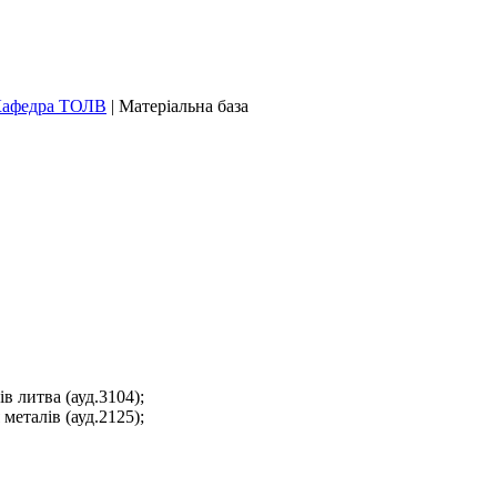
афедра ТОЛВ
|
Матеріальна база
в литва (ауд.3104);
металів (ауд.2125);