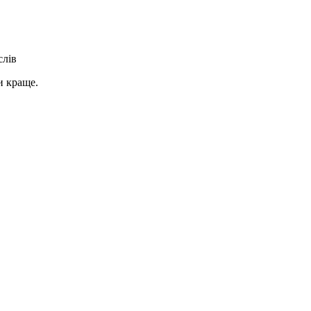
слів
и краще.