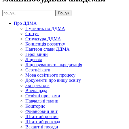
Про ДДМА
Путівник по ДДМА
Статут
Структура ДДМА
Концепція розвитку
Пантеон слави ДДМА
Герої війни
Ліцензія
Ліцензування та акредитація
Сертифікати
Мова освітнього процесу
Документи про вищу освіту
Звіт ректора
Вчена рада
Освітні програми
Навчальні плани
Кошторис
Фінансовий звіт
Штатний розпис
Штатний розклад
Вакантні посади