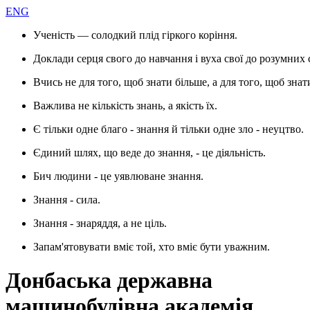
ENG
Ученість — солодкий плід гіркого коріння.
Доклади серця свого до навчання і вуха свої до розумних 
Вчись не для того, щоб знати більше, а для того, щоб знат
Важлива не кількість знань, а якість їх.
Є тільки одне благо - знання й тільки одне зло - неуцтво.
Єдиний шлях, що веде до знання, - це діяльність.
Бич людини - це уявлюване знання.
Знання - сила.
Знання - знаряддя, а не ціль.
Запам'ятовувати вміє той, хто вміє бути уважним.
Донбаська державна
машинобудівна академія