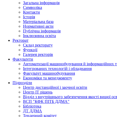
Загальна інформація
Символіка
Контакти
Історія
Матеріальна база
Нормативні акти
Публічна інформація
Інклюзивна освіта
Ректорат
Склад ректорату
Функції
Галерея ректорів
Факультети
Автоматизації машинобудування й інформаційних т
Інтегрованих технологій і обладнання
Факультет машинобудування
Економіки та менеджменту
Підрозділи
Центр дистанційної і заочної освіти
Центр ІТ рішень
Відділ з внутрішнього забезпечення якості вищої ос
ВСП "КФК ПІТБ ДДМА"
Бібліотека
ДТ ДДМА
Тендерний комітет