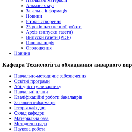
Навчальні матеріали
Альманах муз
Загальна інформація
Новини
Історія створення
25 років натхненної роботи
Архів (випуски газети)
Випуски газети (PDF)
Головна подія
Оголошення
Новини
Кафедра Технології та обладнання ливарного ви
Навчально-методичне забезпечення
Освітні програми
Абітурієнту-ливарнику
Навчальні плани
Кваліфікаційні роботи бакалаврів
Загальна інформація
Історія кафедри
Склад кафедри
Матеріальна база
Методична рада
Наукова робота