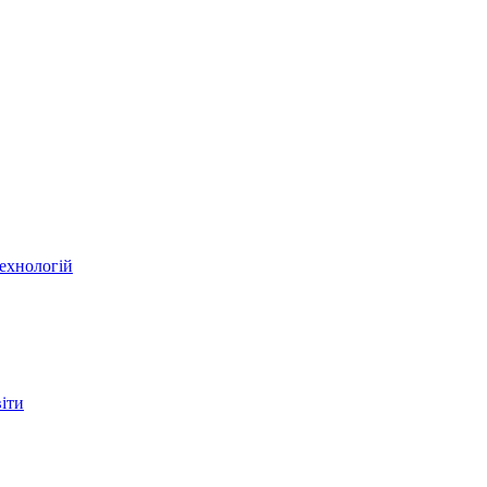
ехнологій
віти