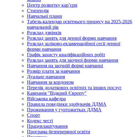
Центр розвитку кар’єри
Стипендія
Навчальні плани
Табель-календар освітнього процесу на 2025-2026
навчальний рік
Розклад дзвінків
Розклад занять для денної форми навчання
Розклад заліково-екзаменаційної сесії денної
форми навчання
Графік захисту кваліфікаційних робіт
Розклад занять для заочної форми навчання
Навчання на заочній формі навчанні
Розмір плати за навчання
Дуальне навчання
Навчання за кордоном
Перелік додаткових освітніх та інших послуг
Кампанія "Відкрий Європу"
Військова кафедра
Правила поведінки здобувачів ДДМА
Проживання у гуртожитках ДДМА
Спорт
Кодекс честі
Працевлаштування
Програма безперервної освіти