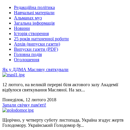
Редакційна політика
Навчальні матеріали
Альманах муз
Загальна інформація
Новини
Історія створення
25 років натхненної роботи
Архів (випуски газети)
Випуски газети (PDF)
Головна подія
Оголошення
Як у ДДМА Масляну святкували
12 лютого, на великій перерві біля актового залу Академії
відбулося святкування Масляної. На зах...
Понеділок, 12 лютого 2018
Запали свічку пам'яті!
Щорічно, у четверту суботу листопада, Україна згадує жертв
Голодомору. Український Голодомор бу...