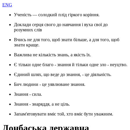
ENG
Ученість — солодкий плід гіркого коріння.
Доклади серця свого до навчання і вуха свої до
розумних слів
Вчись не для того, щоб знати більше, а для того, щоб
знати краще.
Важлива не кількість знань, а якість їх.
Є тільки одне благо - знання й тільки одне зло - неуцтво.
Єдиний шлях, що веде до знання, - це діяльність.
Бич людини - це уявлюване знання.
Знання - сила.
Знання - знаряддя, а не ціль.
Запам'ятовувати вміє той, хто вміє бути уважним.
Донбаська державна