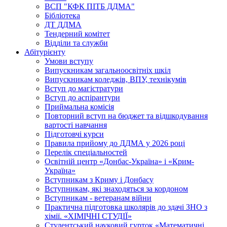
ВСП "КФК ПІТБ ДДМА"
Бібліотека
ДТ ДДМА
Тендерний комітет
Відділи та служби
Абітурієнту
Умови вступу
Випускникам загальноосвітніх шкіл
Випускникам коледжів, ВПУ, технікумів
Вступ до магістратури
Вступ до аспірантури
Приймальна комісія
Повторний вступ на бюджет та відшкодування
вартості навчання
Підготовчі курси
Правила прийому до ДДМА у 2026 році
Перелік спеціальностей
Освітній центр «Донбас-Україна» і «Крим-
Україна»
Вступникам з Криму і Донбасу
Вступникам, які знаходяться за кордоном
Вступникам - ветеранам війни
Практична підготовка школярів до здачі ЗНО з
хімії. «ХІМІЧНІ СТУДІЇ»
Студентський науковий гурток «Математичні