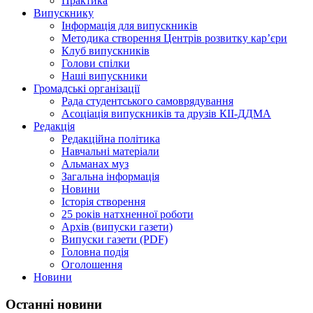
Практика
Випускнику
Інформація для випускників
Методика створення Центрів розвитку кар’єри
Клуб випускників
Голови спілки
Наші випускники
Громадські організації
Рада студентського самоврядування
Асоціація випускників та друзів КІІ-ДДМА
Редакція
Редакційна політика
Навчальні матеріали
Альманах муз
Загальна інформація
Новини
Історія створення
25 років натхненної роботи
Архів (випуски газети)
Випуски газети (PDF)
Головна подія
Оголошення
Новини
Останні новини