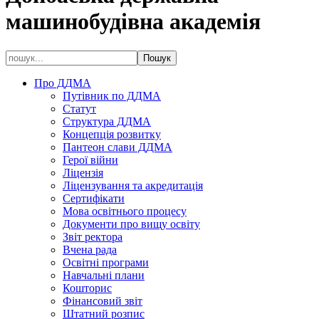
машинобудівна академія
Про ДДМА
Путівник по ДДМА
Статут
Структура ДДМА
Концепція розвитку
Пантеон слави ДДМА
Герої війни
Ліцензія
Ліцензування та акредитація
Сертифікати
Мова освітнього процесу
Документи про вищу освіту
Звіт ректора
Вчена рада
Освітні програми
Навчальні плани
Кошторис
Фінансовий звіт
Штатний розпис