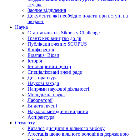
студії»
Заочне відділення
Документи які необхідно подати при вступі на
бюджет
Наука
Стартап-школа Sikorsky Challenge
Грант: керівництво до дії
Публікації вчених SCOPUS
Конференції
Erasmus+Bioart
Історія
Інноваційний центр
Спеціалізовані вчені ради
Докторантура
Наукові заходи
Напрями наукової діяльності
Молодіжна наука
Лабораторії
Видатні вчені
Науково-методичні видання
Аспірантура
Студенту
Каталог дисциплін вільного вибору
Атестація щодо вільного володіння державною
мовою