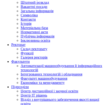
Штатний розклад
Вакантні посади
Загальна інформація
Символіка
Контакти
Історія
Матеріальна база
Нормативні акти
Публічна інформація
Інклюзивна освіта
Ректорат
Склад ректорату
Функції
Галерея ректорів
Факультети
Автоматизації машинобудування й інформаційних
технологій
Інтегрованих технологій і обладнання
Факультет машинобудування
Економіки та менеджменту
Підрозділи
Центр дистанційної і заочної освіти
Центр ІТ рішень
Відділ з внутрішнього забезпечення якості вищої
освіти