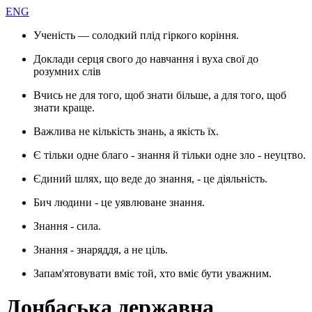
ENG
Ученість — солодкий плід гіркого коріння.
Доклади серця свого до навчання і вуха свої до
розумних слів
Вчись не для того, щоб знати більше, а для того, щоб
знати краще.
Важлива не кількість знань, а якість їх.
Є тільки одне благо - знання й тільки одне зло - неуцтво.
Єдиний шлях, що веде до знання, - це діяльність.
Бич людини - це уявлюване знання.
Знання - сила.
Знання - знаряддя, а не ціль.
Запам'ятовувати вміє той, хто вміє бути уважним.
Донбаська державна