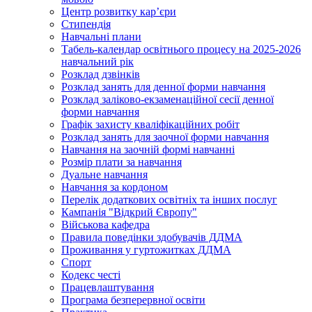
Центр розвитку кар’єри
Стипендія
Навчальні плани
Табель-календар освітнього процесу на 2025-2026
навчальний рік
Розклад дзвінків
Розклад занять для денної форми навчання
Розклад заліково-екзаменаційної сесії денної
форми навчання
Графік захисту кваліфікаційних робіт
Розклад занять для заочної форми навчання
Навчання на заочній формі навчанні
Розмір плати за навчання
Дуальне навчання
Навчання за кордоном
Перелік додаткових освітніх та інших послуг
Кампанія "Відкрий Європу"
Військова кафедра
Правила поведінки здобувачів ДДМА
Проживання у гуртожитках ДДМА
Спорт
Кодекс честі
Працевлаштування
Програма безперервної освіти