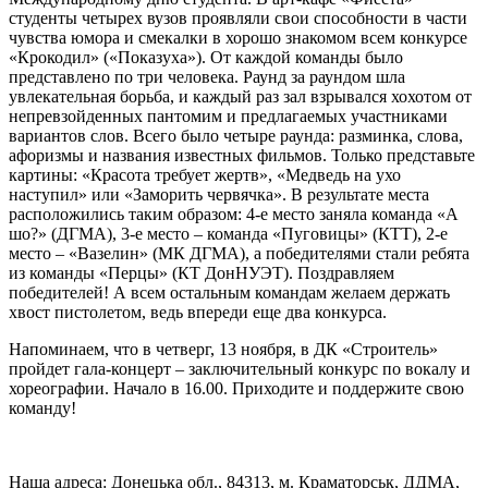
студенты четырех вузов проявляли свои способности в части
чувства юмора и смекалки в хорошо знакомом всем конкурсе
«Крокодил» («Показуха»). От каждой команды было
представлено по три человека. Раунд за раундом шла
увлекательная борьба, и каждый раз зал взрывался хохотом от
непревзойденных пантомим и предлагаемых участниками
вариантов слов. Всего было четыре раунда: разминка, слова,
афоризмы и названия известных фильмов. Только представьте
картины: «Красота требует жертв», «Медведь на ухо
наступил» или «Заморить червячка». В результате места
расположились таким образом: 4-е место заняла команда «А
шо?» (ДГМА), 3-е место – команда «Пуговицы» (КТТ), 2-е
место – «Вазелин» (МК ДГМА), а победителями стали ребята
из команды «Перцы» (КТ ДонНУЭТ). Поздравляем
победителей! А всем остальным командам желаем держать
хвост пистолетом, ведь впереди еще два конкурса.
Напоминаем, что в четверг, 13 ноября, в ДК «Строитель»
пройдет гала-концерт – заключительный конкурс по вокалу и
хореографии. Начало в 16.00. Приходите и поддержите свою
команду!
Наша адреса: Донецька обл., 84313, м. Краматорськ, ДДМА,