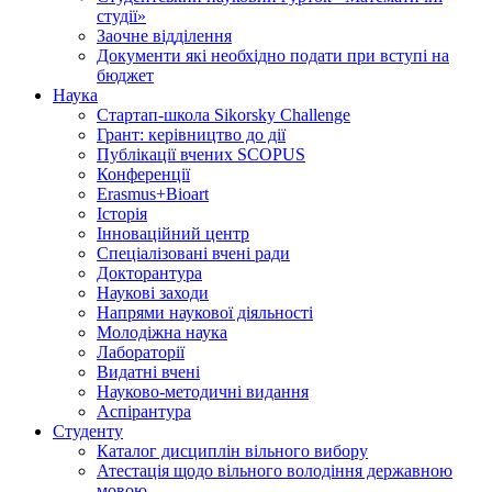
студії»
Заочне відділення
Документи які необхідно подати при вступі на
бюджет
Наука
Стартап-школа Sikorsky Challenge
Грант: керівництво до дії
Публікації вчених SCOPUS
Конференції
Erasmus+Bioart
Історія
Інноваційний центр
Спеціалізовані вчені ради
Докторантура
Наукові заходи
Напрями наукової діяльності
Молодіжна наука
Лабораторії
Видатні вчені
Науково-методичні видання
Аспірантура
Студенту
Каталог дисциплін вільного вибору
Атестація щодо вільного володіння державною
мовою