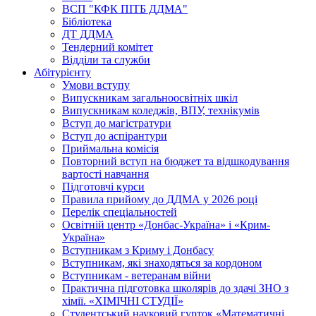
ВСП "КФК ПІТБ ДДМА"
Бібліотека
ДТ ДДМА
Тендерний комітет
Відділи та служби
Абітурієнту
Умови вступу
Випускникам загальноосвітніх шкіл
Випускникам коледжів, ВПУ, технікумів
Вступ до магістратури
Вступ до аспірантури
Приймальна комісія
Повторний вступ на бюджет та відшкодування
вартості навчання
Підготовчі курси
Правила прийому до ДДМА у 2026 році
Перелік спеціальностей
Освітній центр «Донбас-Україна» і «Крим-
Україна»
Вступникам з Криму і Донбасу
Вступникам, які знаходяться за кордоном
Вступникам - ветеранам війни
Практична підготовка школярів до здачі ЗНО з
хімії. «ХІМІЧНІ СТУДІЇ»
Студентський науковий гурток «Математичні