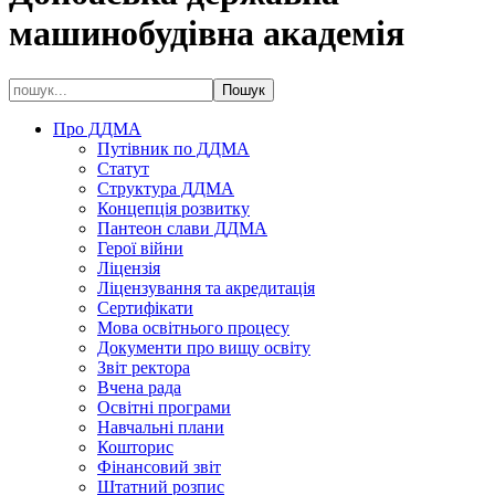
машинобудівна академія
Про ДДМА
Путівник по ДДМА
Статут
Структура ДДМА
Концепція розвитку
Пантеон слави ДДМА
Герої війни
Ліцензія
Ліцензування та акредитація
Сертифікати
Мова освітнього процесу
Документи про вищу освіту
Звіт ректора
Вчена рада
Освітні програми
Навчальні плани
Кошторис
Фінансовий звіт
Штатний розпис