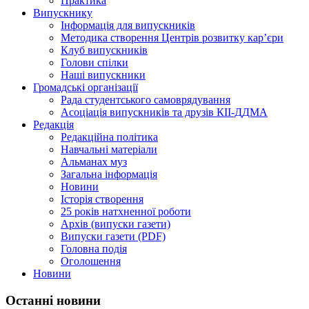
Практика
Випускнику
Інформація для випускників
Методика створення Центрів розвитку кар’єри
Клуб випускників
Голови спілки
Наші випускники
Громадські організації
Рада студентського самоврядування
Асоціація випускників та друзів КІІ-ДДМА
Редакція
Редакційна політика
Навчальні матеріали
Альманах муз
Загальна інформація
Новини
Історія створення
25 років натхненної роботи
Архів (випуски газети)
Випуски газети (PDF)
Головна подія
Оголошення
Новини
Останні новини