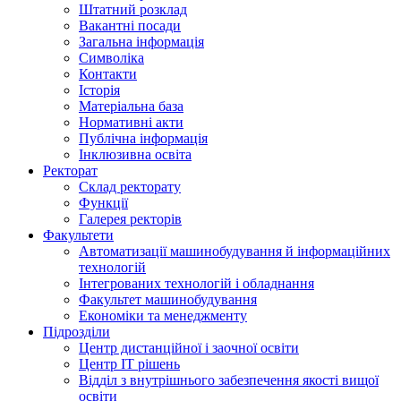
Штатний розклад
Вакантні посади
Загальна інформація
Символіка
Контакти
Історія
Матеріальна база
Нормативні акти
Публічна інформація
Інклюзивна освіта
Ректорат
Склад ректорату
Функції
Галерея ректорів
Факультети
Автоматизації машинобудування й інформаційних
технологій
Інтегрованих технологій і обладнання
Факультет машинобудування
Економіки та менеджменту
Підрозділи
Центр дистанційної і заочної освіти
Центр ІТ рішень
Відділ з внутрішнього забезпечення якості вищої
освіти