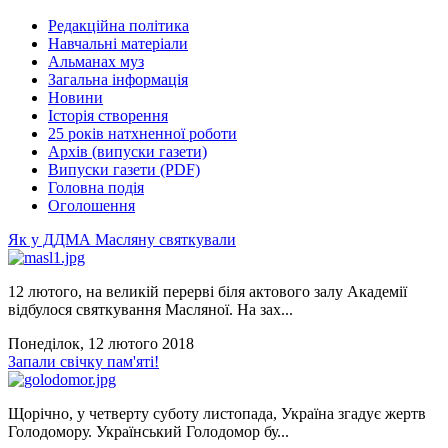
Редакційна політика
Навчальні матеріали
Альманах муз
Загальна інформація
Новини
Історія створення
25 років натхненної роботи
Архів (випуски газети)
Випуски газети (PDF)
Головна подія
Оголошення
Як у ДДМА Масляну святкували
12 лютого, на великій перерві біля актового залу Академії
відбулося святкування Масляної. На зах...
Понеділок, 12 лютого 2018
Запали свічку пам'яті!
Щорічно, у четверту суботу листопада, Україна згадує жертв
Голодомору. Український Голодомор бу...