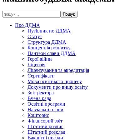
Про ДДМА
Путівник по ДДМА
Статут
Структура ДДМА
Концепція розвитку
Пантеон слави ДДМА
Герої війни
Ліцензія
Ліцензування та акредитація
Сертифікати
Мова освітнього процесу
Документи про вищу освіту
Звіт ректора
Вчена рада
Освітні програми
Навчальні плани
Кошторис
Фінансовий звіт
Штатний розпис
Штатний розклад
Вакантні посади