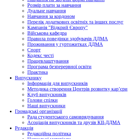
Розмір плати за навчання
Дуальне навчання
Навчання за кордоном
Перелік додаткових освітніх та інших послуг
Кампанія "Відкрий Європу"
Військова кафедра
Правила поведінки здобувачів ДДМА
Проживання у гуртожитках ДДМА
Спорт
Кодекс честі
Працевлаштування
Програма безперервної освіти
Практика
Випускнику
Інформація для випускників
Методика створення Центрів розвитку кар’єри
Клуб випускників
Голови спілки
Наші випускники
Громадські організації
Рада студентського самоврядування
Асоціація випускників та друзів КІІ-ДДМА
Редакція
Редакційна політика