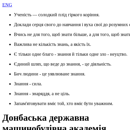
ENG
Ученість — солодкий плід гіркого коріння.
Доклади серця свого до навчання і вуха свої до розумних 
Вчись не для того, щоб знати більше, а для того, щоб знат
Важлива не кількість знань, а якість їх.
Є тільки одне благо - знання й тільки одне зло - неуцтво.
Єдиний шлях, що веде до знання, - це діяльність.
Бич людини - це уявлюване знання.
Знання - сила.
Знання - знаряддя, а не ціль.
Запам'ятовувати вміє той, хто вміє бути уважним.
Донбаська державна
машинобудівна академія