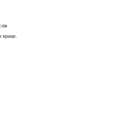
слів
и краще.