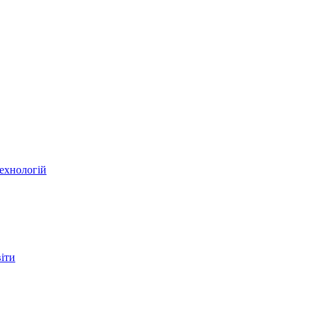
ехнологій
віти