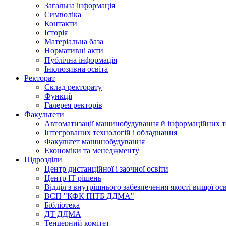
Загальна інформація
Символіка
Контакти
Історія
Матеріальна база
Нормативні акти
Публічна інформація
Інклюзивна освіта
Ректорат
Склад ректорату
Функції
Галерея ректорів
Факультети
Автоматизації машинобудування й інформаційних т
Інтегрованих технологій і обладнання
Факультет машинобудування
Економіки та менеджменту
Підрозділи
Центр дистанційної і заочної освіти
Центр ІТ рішень
Відділ з внутрішнього забезпечення якості вищої ос
ВСП "КФК ПІТБ ДДМА"
Бібліотека
ДТ ДДМА
Тендерний комітет