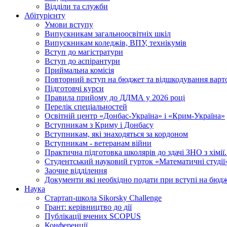
Відділи та служби
Абітурієнту
Умови вступу
Випускникам загальноосвітніх шкіл
Випускникам коледжів, ВПУ, технікумів
Вступ до магістратури
Вступ до аспірантури
Приймальна комісія
Повторний вступ на бюджет та відшкодування варто
Підготовчі курси
Правила прийому до ДДМА у 2026 році
Перелік спеціальностей
Освітній центр «Донбас-Україна» і «Крим-Україна»
Вступникам з Криму і Донбасу
Вступникам, які знаходяться за кордоном
Вступникам - ветеранам війни
Практична підготовка школярів до здачі ЗНО з хімі
Студентський науковий гурток «Математичні студії
Заочне відділення
Документи які необхідно подати при вступі на бюд
Наука
Стартап-школа Sikorsky Challenge
Грант: керівництво до дії
Публікації вчених SCOPUS
Конференції