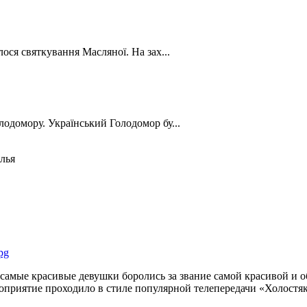
лося святкування Масляної. На зах...
лодомору. Український Голодомор бу...
лья
о самые красивые девушки боролись за звание самой красивой и
оприятие проходило в стиле популярной телепередачи «Холостяк