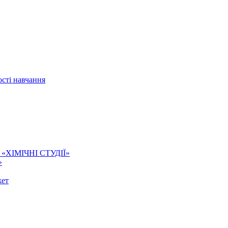
сті навчання
ї. «ХІМІЧНІ СТУДІЇ»
»
жет