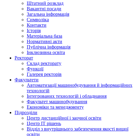
Штатний розклад
Вакантні посади
Загальна інформація
Символіка
Контакти
Історія
Матеріальна база
Нормативні акти
Публічна інформація
Інклюзивна освіта
Ректорат
Склад ректорату
Функції
Галерея ректорів
Факультети
Автоматизації машинобудування й інформаційних
технологій
Інтегрованих технологій і обладнання
Факультет машинобудування
Економіки та менеджменту
Підрозділи
Центр дистанційної і заочної освіти
Центр ІТ рішень
Відділ з внутрішнього забезпечення якості вищої
освіти