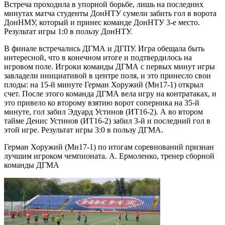
Встреча проходила в упорной борьбе, лишь на последних
минутах матча студенты ДонНТУ сумели забить гол в ворота
ДонНМУ, который и принес команде ДонНТУ 3-е место.
Результат игры 1:0 в пользу ДонНТУ.
В финале встречались ДГМА и ДГПУ. Игра обещала быть
интересной, что в конечном итоге и подтвердилось на
игровом поле. Игроки команды ДГМА с первых минут игры
завладели инициативой в центре поля, и это принесло свои
плоды: на 15-й минуте Герман Хоружий (Мн17-1) открыл
счет. После этого команда ДГМА вела игру на контратаках, и
это привело ко второму взятию ворот соперника на 35-й
минуте, гол забил Эдуард Устинов (ИТ16-2). А во втором
тайме Денис Устинов (ИТ16-2) забил 3-й и последний гол в
этой игре. Результат игры 3:0 в пользу ДГМА.
Герман Хоружий (Мн17-1) по итогам соревнований признан
лучшим игроком чемпионата. А. Ермоленко, тренер сборной
команды ДГМА