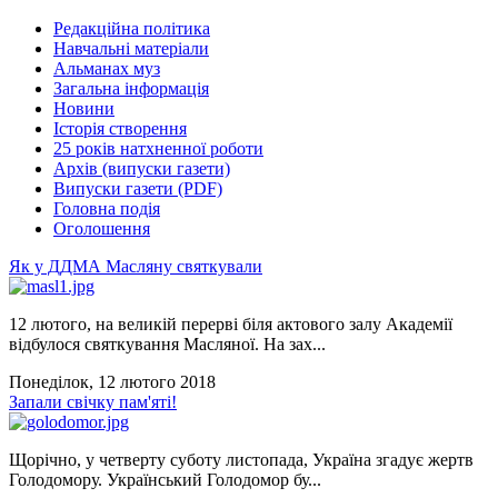
Редакційна політика
Навчальні матеріали
Альманах муз
Загальна інформація
Новини
Історія створення
25 років натхненної роботи
Архів (випуски газети)
Випуски газети (PDF)
Головна подія
Оголошення
Як у ДДМА Масляну святкували
12 лютого, на великій перерві біля актового залу Академії
відбулося святкування Масляної. На зах...
Понеділок, 12 лютого 2018
Запали свічку пам'яті!
Щорічно, у четверту суботу листопада, Україна згадує жертв
Голодомору. Український Голодомор бу...