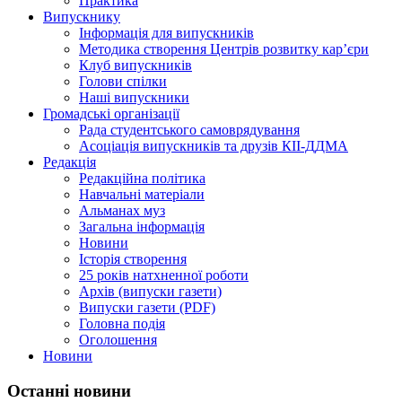
Практика
Випускнику
Інформація для випускників
Методика створення Центрів розвитку кар’єри
Клуб випускників
Голови спілки
Наші випускники
Громадські організації
Рада студентського самоврядування
Асоціація випускників та друзів КІІ-ДДМА
Редакція
Редакційна політика
Навчальні матеріали
Альманах муз
Загальна інформація
Новини
Історія створення
25 років натхненної роботи
Архів (випуски газети)
Випуски газети (PDF)
Головна подія
Оголошення
Новини
Останні новини