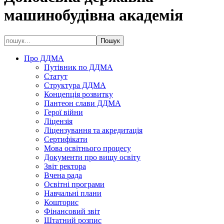
машинобудівна академія
Про ДДМА
Путівник по ДДМА
Статут
Структура ДДМА
Концепція розвитку
Пантеон слави ДДМА
Герої війни
Ліцензія
Ліцензування та акредитація
Сертифікати
Мова освітнього процесу
Документи про вищу освіту
Звіт ректора
Вчена рада
Освітні програми
Навчальні плани
Кошторис
Фінансовий звіт
Штатний розпис