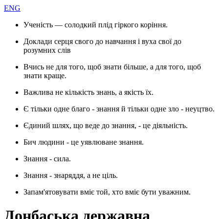
ENG
Ученість — солодкий плід гіркого коріння.
Доклади серця свого до навчання і вуха свої до
розумних слів
Вчись не для того, щоб знати більше, а для того, щоб
знати краще.
Важлива не кількість знань, а якість їх.
Є тільки одне благо - знання й тільки одне зло - неуцтво.
Єдиний шлях, що веде до знання, - це діяльність.
Бич людини - це уявлюване знання.
Знання - сила.
Знання - знаряддя, а не ціль.
Запам'ятовувати вміє той, хто вміє бути уважним.
Донбаська державна