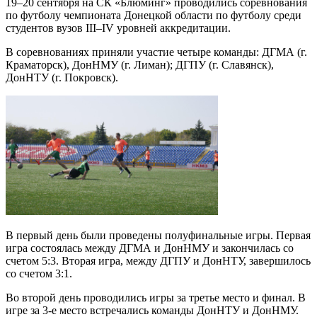
19–20 сентября на СК «Блюминг» проводились соревнования
по футболу чемпионата Донецкой области по футболу среди
студентов вузов III–IV уровней аккредитации.
В соревнованиях приняли участие четыре команды: ДГМА (г.
Краматорск), ДонНМУ (г. Лиман); ДГПУ (г. Славянск),
ДонНТУ (г. Покровск).
В первый день были проведены полуфинальные игры. Первая
игра состоялась между ДГМА и ДонНМУ и закончилась со
счетом 5:3. Вторая игра, между ДГПУ и ДонНТУ, завершилось
со счетом 3:1.
Во второй день проводились игры за третье место и финал. В
игре за 3-е место встречались команды ДонНТУ и ДонНМУ.