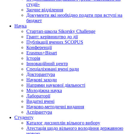
студії»
Заочне відділення
Документи які необхідно подати при вступі на
бюджет
Наука
Стартап-школа Sikorsky Challenge
Грант: керівництво до дії
Публікації вчених SCOPUS
Конференції
Erasmus+Bioart
Історія
Інноваційний центр
Спеціалізовані вчені ради
Докторантура
Наукові заходи
Напрями наукової діяльності
Молодіжна наука
Лабораторії
Видатні вчені
Науково-методичні видання
Аспірантура
Студенту
Каталог дисциплін вільного вибору
Атестація щодо вільного володіння державною
мовою