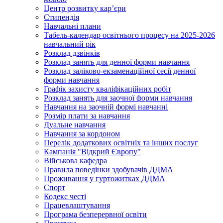
Центр розвитку кар’єри
Стипендія
Навчальні плани
Табель-календар освітнього процесу на 2025-2026
навчальний рік
Розклад дзвінків
Розклад занять для денної форми навчання
Розклад заліково-екзаменаційної сесії денної
форми навчання
Графік захисту кваліфікаційних робіт
Розклад занять для заочної форми навчання
Навчання на заочній формі навчанні
Розмір плати за навчання
Дуальне навчання
Навчання за кордоном
Перелік додаткових освітніх та інших послуг
Кампанія "Відкрий Європу"
Військова кафедра
Правила поведінки здобувачів ДДМА
Проживання у гуртожитках ДДМА
Спорт
Кодекс честі
Працевлаштування
Програма безперервної освіти