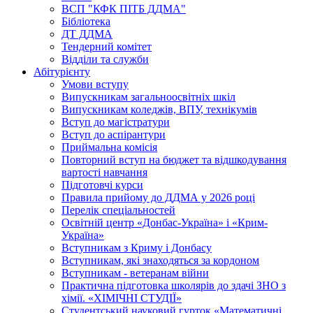
ВСП "КФК ПІТБ ДДМА"
Бібліотека
ДТ ДДМА
Тендерний комітет
Відділи та служби
Абітурієнту
Умови вступу
Випускникам загальноосвітніх шкіл
Випускникам коледжів, ВПУ, технікумів
Вступ до магістратури
Вступ до аспірантури
Приймальна комісія
Повторний вступ на бюджет та відшкодування
вартості навчання
Підготовчі курси
Правила прийому до ДДМА у 2026 році
Перелік спеціальностей
Освітній центр «Донбас-Україна» і «Крим-
Україна»
Вступникам з Криму і Донбасу
Вступникам, які знаходяться за кордоном
Вступникам - ветеранам війни
Практична підготовка школярів до здачі ЗНО з
хімії. «ХІМІЧНІ СТУДІЇ»
Студентський науковий гурток «Математичні