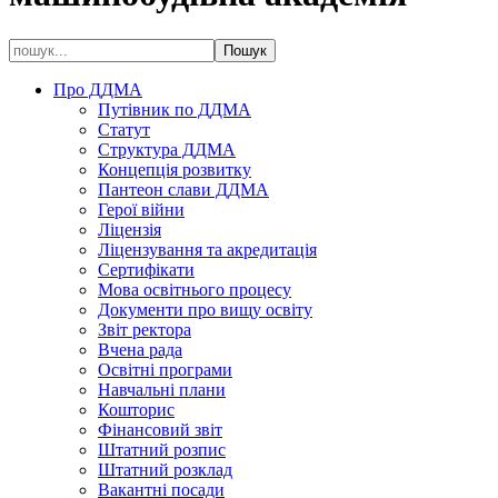
Про ДДМА
Путівник по ДДМА
Статут
Структура ДДМА
Концепція розвитку
Пантеон слави ДДМА
Герої війни
Ліцензія
Ліцензування та акредитація
Сертифікати
Мова освітнього процесу
Документи про вищу освіту
Звіт ректора
Вчена рада
Освітні програми
Навчальні плани
Кошторис
Фінансовий звіт
Штатний розпис
Штатний розклад
Вакантні посади