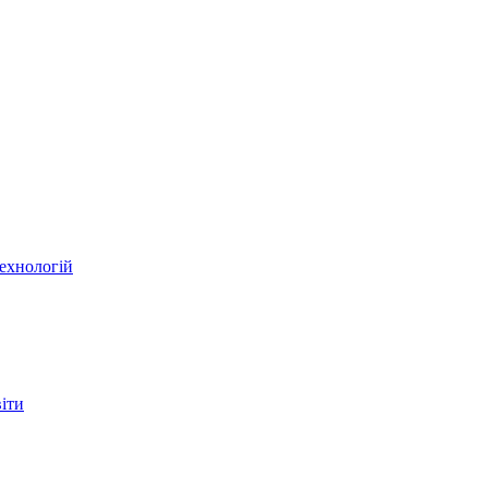
ехнологій
віти