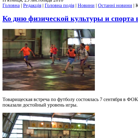
Головна
|
Редакція
|
Головна подія
|
Новини
|
Останні новини
|
К
Ко дню физической культуры и спорта 
Товарищеская встреча по футболу состоялась 7 сентября в 
показали достойный уровень игры.