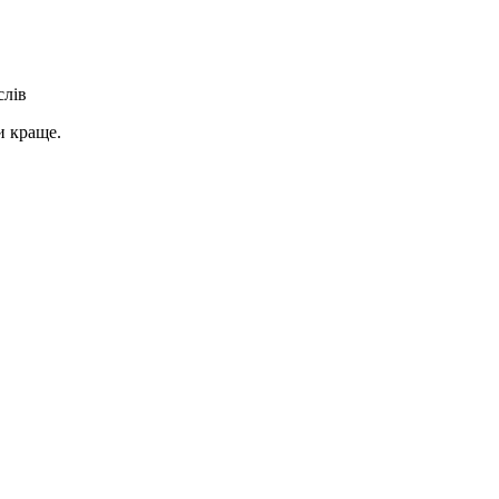
слів
и краще.