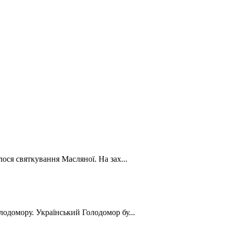
лося святкування Масляної. На зах...
лодомору. Український Голодомор бу...