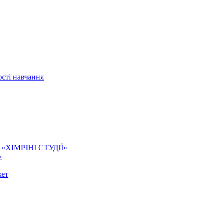
сті навчання
ї. «ХІМІЧНІ СТУДІЇ»
»
жет