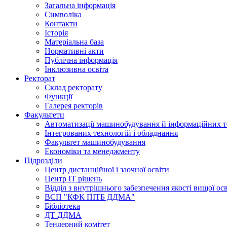
Загальна інформація
Символіка
Контакти
Історія
Матеріальна база
Нормативні акти
Публічна інформація
Інклюзивна освіта
Ректорат
Склад ректорату
Функції
Галерея ректорів
Факультети
Автоматизації машинобудування й інформаційних т
Інтегрованих технологій і обладнання
Факультет машинобудування
Економіки та менеджменту
Підрозділи
Центр дистанційної і заочної освіти
Центр ІТ рішень
Відділ з внутрішнього забезпечення якості вищої ос
ВСП "КФК ПІТБ ДДМА"
Бібліотека
ДТ ДДМА
Тендерний комітет