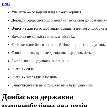
ENG
Ученість — солодкий плід гіркого коріння.
Доклади серця свого до навчання і вуха свої до розумних 
Вчись не для того, щоб знати більше, а для того, щоб знат
Важлива не кількість знань, а якість їх.
Є тільки одне благо - знання й тільки одне зло - неуцтво.
Єдиний шлях, що веде до знання, - це діяльність.
Бич людини - це уявлюване знання.
Знання - сила.
Знання - знаряддя, а не ціль.
Запам'ятовувати вміє той, хто вміє бути уважним.
Донбаська державна
машинобудівна академія