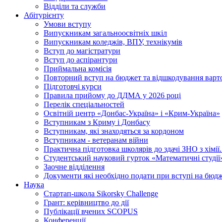
Відділи та служби
Абітурієнту
Умови вступу
Випускникам загальноосвітніх шкіл
Випускникам коледжів, ВПУ, технікумів
Вступ до магістратури
Вступ до аспірантури
Приймальна комісія
Повторний вступ на бюджет та відшкодування варто
Підготовчі курси
Правила прийому до ДДМА у 2026 році
Перелік спеціальностей
Освітній центр «Донбас-Україна» і «Крим-Україна»
Вступникам з Криму і Донбасу
Вступникам, які знаходяться за кордоном
Вступникам - ветеранам війни
Практична підготовка школярів до здачі ЗНО з хімі
Студентський науковий гурток «Математичні студії
Заочне відділення
Документи які необхідно подати при вступі на бюд
Наука
Стартап-школа Sikorsky Challenge
Грант: керівництво до дії
Публікації вчених SCOPUS
Конференції