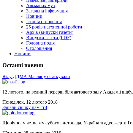
Навчальні матеріали
Альманах муз
Загальна інформація
Новини
Історія створення
25 років натхненної роботи
Архів (випуски газети)
Випуски газети (PDF)
Головна подія
Оголошення
Новини
Останні новини
Як у ДДМА Масляну святкували
12 лютого, на великій перерві біля актового залу Академії відбу
Понеділок, 12 лютого 2018
Запали свічку пам'яті!
Щорічно, у четверту суботу листопада, Україна згадує жертв Го
П'ятниця, 25 листопада 2016