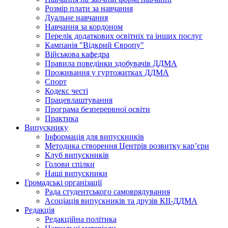
Розмір плати за навчання
Дуальне навчання
Навчання за кордоном
Перелік додаткових освітніх та інших послуг
Кампанія "Відкрий Європу"
Військова кафедра
Правила поведінки здобувачів ДДМА
Проживання у гуртожитках ДДМА
Спорт
Кодекс честі
Працевлаштування
Програма безперервної освіти
Практика
Випускнику
Інформація для випускників
Методика створення Центрів розвитку кар’єри
Клуб випускників
Голови спілки
Наші випускники
Громадські організації
Рада студентського самоврядування
Асоціація випускників та друзів КІІ-ДДМА
Редакція
Редакційна політика