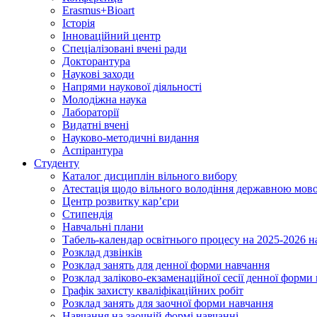
Erasmus+Bioart
Історія
Інноваційний центр
Спеціалізовані вчені ради
Докторантура
Наукові заходи
Напрями наукової діяльності
Молодіжна наука
Лабораторії
Видатні вчені
Науково-методичні видання
Аспірантура
Студенту
Каталог дисциплін вільного вибору
Атестація щодо вільного володіння державною мов
Центр розвитку кар’єри
Стипендія
Навчальні плани
Табель-календар освітнього процесу на 2025-2026 н
Розклад дзвінків
Розклад занять для денної форми навчання
Розклад заліково-екзаменаційної сесії денної форми
Графік захисту кваліфікаційних робіт
Розклад занять для заочної форми навчання
Навчання на заочній формі навчанні