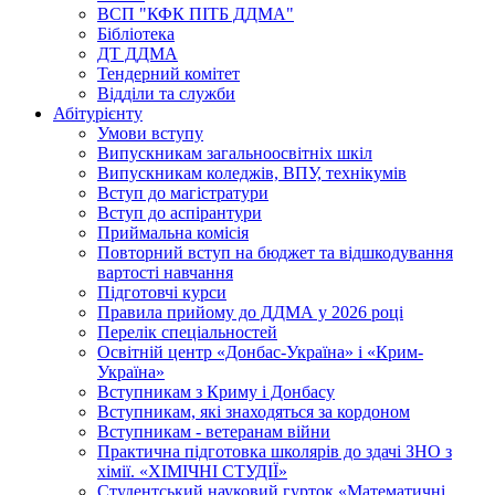
ВСП "КФК ПІТБ ДДМА"
Бібліотека
ДТ ДДМА
Тендерний комітет
Відділи та служби
Абітурієнту
Умови вступу
Випускникам загальноосвітніх шкіл
Випускникам коледжів, ВПУ, технікумів
Вступ до магістратури
Вступ до аспірантури
Приймальна комісія
Повторний вступ на бюджет та відшкодування
вартості навчання
Підготовчі курси
Правила прийому до ДДМА у 2026 році
Перелік спеціальностей
Освітній центр «Донбас-Україна» і «Крим-
Україна»
Вступникам з Криму і Донбасу
Вступникам, які знаходяться за кордоном
Вступникам - ветеранам війни
Практична підготовка школярів до здачі ЗНО з
хімії. «ХІМІЧНІ СТУДІЇ»
Студентський науковий гурток «Математичні