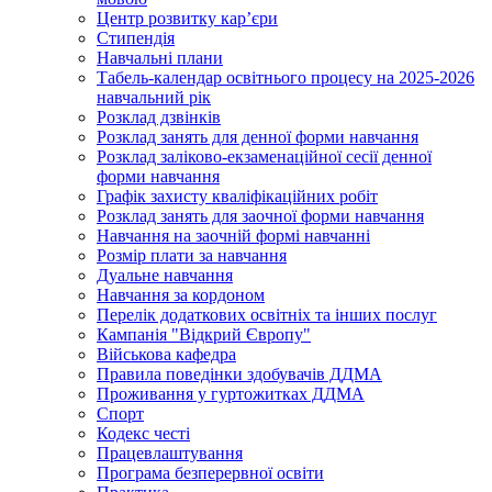
Центр розвитку кар’єри
Стипендія
Навчальні плани
Табель-календар освітнього процесу на 2025-2026
навчальний рік
Розклад дзвінків
Розклад занять для денної форми навчання
Розклад заліково-екзаменаційної сесії денної
форми навчання
Графік захисту кваліфікаційних робіт
Розклад занять для заочної форми навчання
Навчання на заочній формі навчанні
Розмір плати за навчання
Дуальне навчання
Навчання за кордоном
Перелік додаткових освітніх та інших послуг
Кампанія "Відкрий Європу"
Військова кафедра
Правила поведінки здобувачів ДДМА
Проживання у гуртожитках ДДМА
Спорт
Кодекс честі
Працевлаштування
Програма безперервної освіти