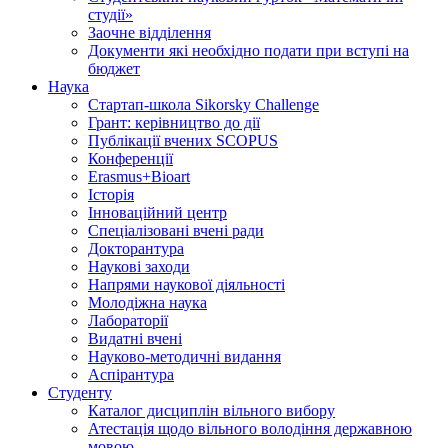
студії»
Заочне відділення
Документи які необхідно подати при вступі на
бюджет
Наука
Стартап-школа Sikorsky Challenge
Грант: керівництво до дії
Публікації вчених SCOPUS
Конференції
Erasmus+Bioart
Історія
Інноваційний центр
Спеціалізовані вчені ради
Докторантура
Наукові заходи
Напрями наукової діяльності
Молодіжна наука
Лабораторії
Видатні вчені
Науково-методичні видання
Аспірантура
Студенту
Каталог дисциплін вільного вибору
Атестація щодо вільного володіння державною
мовою