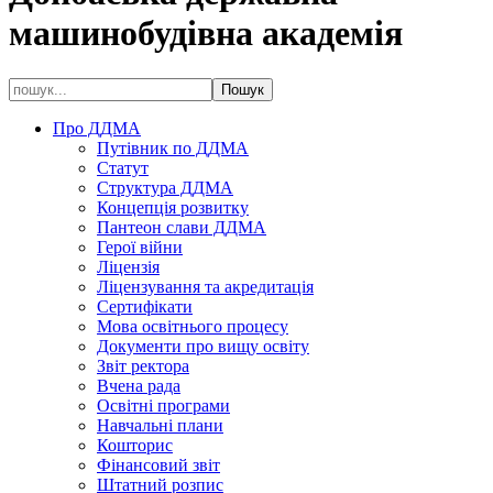
машинобудівна академія
Про ДДМА
Путівник по ДДМА
Статут
Структура ДДМА
Концепція розвитку
Пантеон слави ДДМА
Герої війни
Ліцензія
Ліцензування та акредитація
Сертифікати
Мова освітнього процесу
Документи про вищу освіту
Звіт ректора
Вчена рада
Освітні програми
Навчальні плани
Кошторис
Фінансовий звіт
Штатний розпис