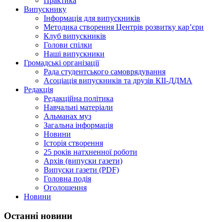
Практика
Випускнику
Інформація для випускників
Методика створення Центрів розвитку кар’єри
Клуб випускників
Голови спілки
Наші випускники
Громадські організації
Рада студентського самоврядування
Асоціація випускників та друзів КІІ-ДДМА
Редакція
Редакційна політика
Навчальні матеріали
Альманах муз
Загальна інформація
Новини
Історія створення
25 років натхненної роботи
Архів (випуски газети)
Випуски газети (PDF)
Головна подія
Оголошення
Новини
Останні новини