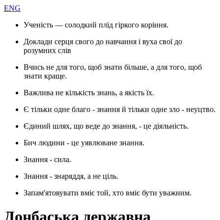
ENG
Ученість — солодкий плід гіркого коріння.
Доклади серця свого до навчання і вуха свої до
розумних слів
Вчись не для того, щоб знати більше, а для того, щоб
знати краще.
Важлива не кількість знань, а якість їх.
Є тільки одне благо - знання й тільки одне зло - неуцтво.
Єдиний шлях, що веде до знання, - це діяльність.
Бич людини - це уявлюване знання.
Знання - сила.
Знання - знаряддя, а не ціль.
Запам'ятовувати вміє той, хто вміє бути уважним.
Донбаська державна