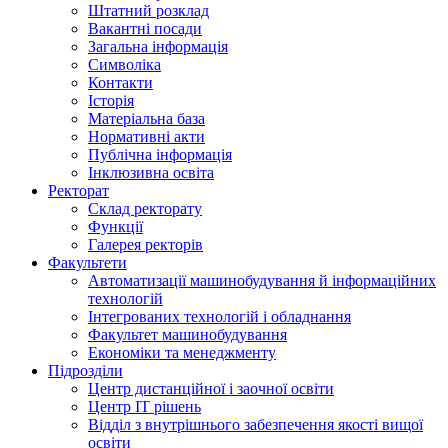
Штатний розклад
Вакантні посади
Загальна інформація
Символіка
Контакти
Історія
Матеріальна база
Нормативні акти
Публічна інформація
Інклюзивна освіта
Ректорат
Склад ректорату
Функції
Галерея ректорів
Факультети
Автоматизації машинобудування й інформаційних
технологій
Інтегрованих технологій і обладнання
Факультет машинобудування
Економіки та менеджменту
Підрозділи
Центр дистанційної і заочної освіти
Центр ІТ рішень
Відділ з внутрішнього забезпечення якості вищої
освіти