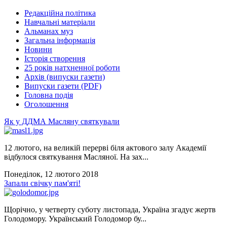
Редакційна політика
Навчальні матеріали
Альманах муз
Загальна інформація
Новини
Історія створення
25 років натхненної роботи
Архів (випуски газети)
Випуски газети (PDF)
Головна подія
Оголошення
Як у ДДМА Масляну святкували
12 лютого, на великій перерві біля актового залу Академії
відбулося святкування Масляної. На зах...
Понеділок, 12 лютого 2018
Запали свічку пам'яті!
Щорічно, у четверту суботу листопада, Україна згадує жертв
Голодомору. Український Голодомор бу...