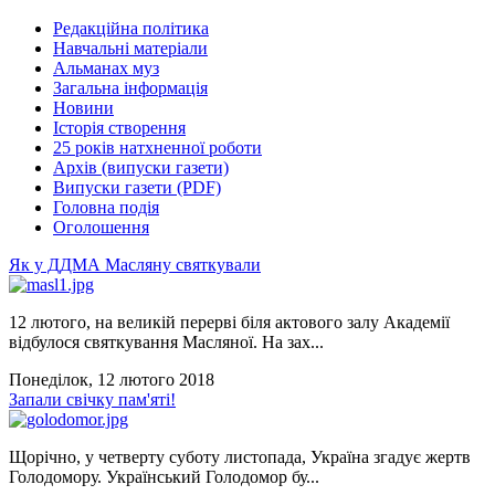
Редакційна політика
Навчальні матеріали
Альманах муз
Загальна інформація
Новини
Історія створення
25 років натхненної роботи
Архів (випуски газети)
Випуски газети (PDF)
Головна подія
Оголошення
Як у ДДМА Масляну святкували
12 лютого, на великій перерві біля актового залу Академії
відбулося святкування Масляної. На зах...
Понеділок, 12 лютого 2018
Запали свічку пам'яті!
Щорічно, у четверту суботу листопада, Україна згадує жертв
Голодомору. Український Голодомор бу...