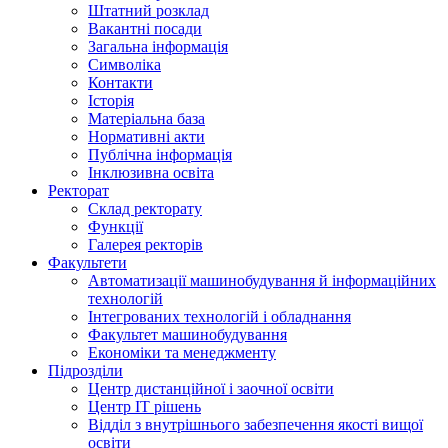
Штатний розклад
Вакантні посади
Загальна інформація
Символіка
Контакти
Історія
Матеріальна база
Нормативні акти
Публічна інформація
Інклюзивна освіта
Ректорат
Склад ректорату
Функції
Галерея ректорів
Факультети
Автоматизації машинобудування й інформаційних
технологій
Інтегрованих технологій і обладнання
Факультет машинобудування
Економіки та менеджменту
Підрозділи
Центр дистанційної і заочної освіти
Центр ІТ рішень
Відділ з внутрішнього забезпечення якості вищої
освіти