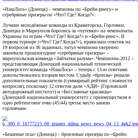
«НашЛось» (Донецк) – чемпионы по «Брейн-рингу» и
серебряные призеры по «Что? Где? Когда?».
Лучшие молодёжные команды из Краматорска, Горловки,
Донецка и Мариуполя боролись за «путевки» на чемпионаты
Украины по играм «Что? Где? Когда?» и «Брейн-ринг». В
первом турнире («Что? Где? Когда?»), правильно ответив на
19 вопросов из 36 заданных, титул чемпиона уверенно
завоевали прошлогодние «серебряные призеры» –
мариупольская команда «Зайчатки разума». Чемпионы-2012 –
представляющая Донецкий национальный технический
университет команда «НашЛось» – теперь с 13-ю ответами
довольствовались вторым местом. Судьбу «бронзы» решали
дополнительные показатели (суммарный рейтинг сложности
вопросов), поскольку 12 ответов дали «АДИ» (Горловский
автодорожный институт) и «Бесславные красавцы»
(Донецкий национальный университет): с преимуществом в
одно рейтинговое очко (45:44) третье место заняли
горловчане.
«Бешеные псы» (Донецк) – бронзовые призеры по «Брейн-