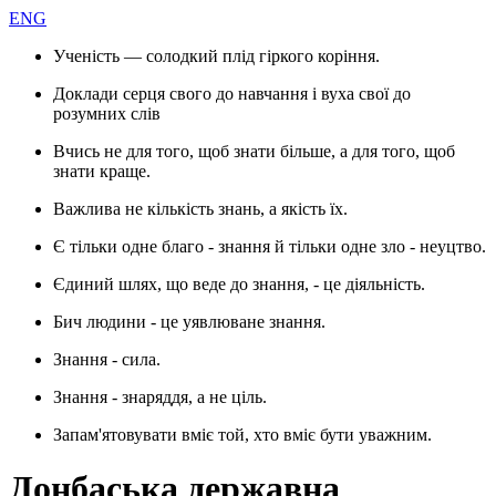
ENG
Ученість — солодкий плід гіркого коріння.
Доклади серця свого до навчання і вуха свої до
розумних слів
Вчись не для того, щоб знати більше, а для того, щоб
знати краще.
Важлива не кількість знань, а якість їх.
Є тільки одне благо - знання й тільки одне зло - неуцтво.
Єдиний шлях, що веде до знання, - це діяльність.
Бич людини - це уявлюване знання.
Знання - сила.
Знання - знаряддя, а не ціль.
Запам'ятовувати вміє той, хто вміє бути уважним.
Донбаська державна