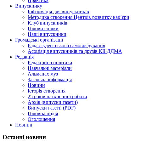
Практика
Випускнику
Інформація для випускників
Методика створення Центрів розвитку кар’єри
Клуб випускників
Голови спілки
Наші випускники
Громадські організації
Рада студентського самоврядування
Асоціація випускників та друзів КІІ-ДДМА
Редакція
Редакційна політика
Навчальні матеріали
Альманах муз
Загальна інформація
Новини
Історія створення
25 років натхненної роботи
Архів (випуски газети)
Випуски газети (PDF)
Головна подія
Оголошення
Новини
Останні новини