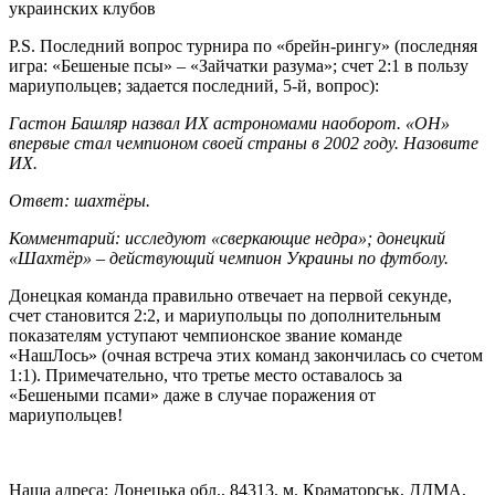
украинских клубов
P.S. Последний вопрос турнира по «брейн-рингу» (последняя
игра: «Бешеные псы» – «Зайчатки разума»; счет 2:1 в пользу
мариупольцев; задается последний, 5-й, вопрос):
Гастон Башляр назвал ИХ астрономами наоборот. «ОН»
впервые стал чемпионом своей страны в 2002 году. Назовите
ИХ.
Ответ: шахтёры.
Комментарий: исследуют «сверкающие недра»; донецкий
«Шахтёр» – действующий чемпион Украины по футболу.
Донецкая команда правильно отвечает на первой секунде,
счет становится 2:2, и мариупольцы по дополнительным
показателям уступают чемпионское звание команде
«НашЛось» (очная встреча этих команд закончилась со счетом
1:1). Примечательно, что третье место оставалось за
«Бешеными псами» даже в случае поражения от
мариупольцев!
Наша адреса: Донецька обл., 84313, м. Краматорськ, ДДМА,