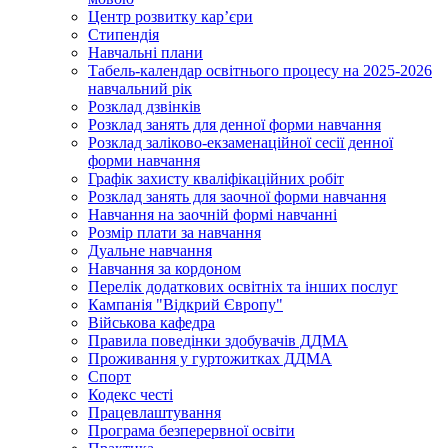
Центр розвитку кар’єри
Стипендія
Навчальні плани
Табель-календар освітнього процесу на 2025-2026
навчальний рік
Розклад дзвінків
Розклад занять для денної форми навчання
Розклад заліково-екзаменаційної сесії денної
форми навчання
Графік захисту кваліфікаційних робіт
Розклад занять для заочної форми навчання
Навчання на заочній формі навчанні
Розмір плати за навчання
Дуальне навчання
Навчання за кордоном
Перелік додаткових освітніх та інших послуг
Кампанія "Відкрий Європу"
Військова кафедра
Правила поведінки здобувачів ДДМА
Проживання у гуртожитках ДДМА
Спорт
Кодекс честі
Працевлаштування
Програма безперервної освіти