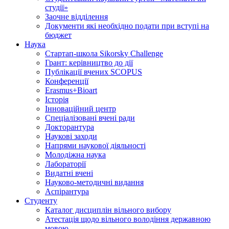
студії»
Заочне відділення
Документи які необхідно подати при вступі на
бюджет
Наука
Стартап-школа Sikorsky Challenge
Грант: керівництво до дії
Публікації вчених SCOPUS
Конференції
Erasmus+Bioart
Історія
Інноваційний центр
Спеціалізовані вчені ради
Докторантура
Наукові заходи
Напрями наукової діяльності
Молодіжна наука
Лабораторії
Видатні вчені
Науково-методичні видання
Аспірантура
Студенту
Каталог дисциплін вільного вибору
Атестація щодо вільного володіння державною
мовою