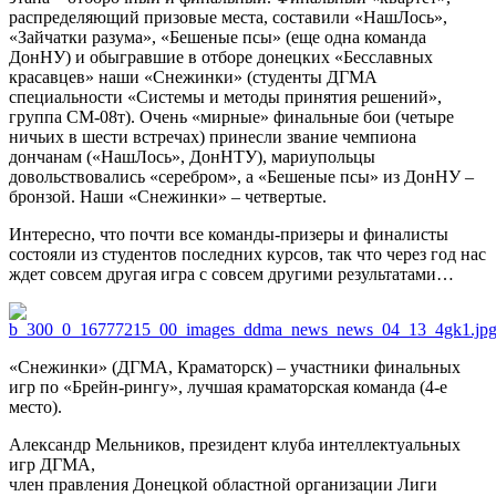
распределяющий призовые места, составили «НашЛось»,
«Зайчатки разума», «Бешеные псы» (еще одна команда
ДонНУ) и обыгравшие в отборе донецких «Бесславных
красавцев» наши «Снежинки» (студенты ДГМА
специальности «Системы и методы принятия решений»,
группа СМ-08т). Очень «мирные» финальные бои (четыре
ничьих в шести встречах) принесли звание чемпиона
дончанам («НашЛось», ДонНТУ), мариупольцы
довольствовались «серебром», а «Бешеные псы» из ДонНУ –
бронзой. Наши «Снежинки» – четвертые.
Интересно, что почти все команды-призеры и финалисты
состояли из студентов последних курсов, так что через год нас
ждет совсем другая игра с совсем другими результатами…
«Снежинки» (ДГМА, Краматорск) – участники финальных
игр по «Брейн-рингу», лучшая краматорская команда (4-е
место).
Александр Мельников, президент клуба интеллектуальных
игр ДГМА,
член правления Донецкой областной организации Лиги