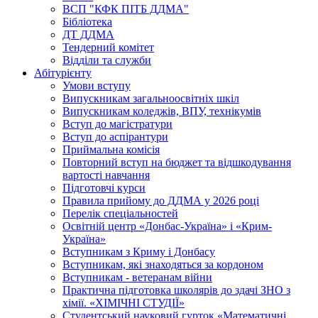
ВСП "КФК ПІТБ ДДМА"
Бібліотека
ДТ ДДМА
Тендерний комітет
Відділи та служби
Абітурієнту
Умови вступу
Випускникам загальноосвітніх шкіл
Випускникам коледжів, ВПУ, технікумів
Вступ до магістратури
Вступ до аспірантури
Приймальна комісія
Повторний вступ на бюджет та відшкодування
вартості навчання
Підготовчі курси
Правила прийому до ДДМА у 2026 році
Перелік спеціальностей
Освітній центр «Донбас-Україна» і «Крим-
Україна»
Вступникам з Криму і Донбасу
Вступникам, які знаходяться за кордоном
Вступникам - ветеранам війни
Практична підготовка школярів до здачі ЗНО з
хімії. «ХІМІЧНІ СТУДІЇ»
Студентський науковий гурток «Математичні