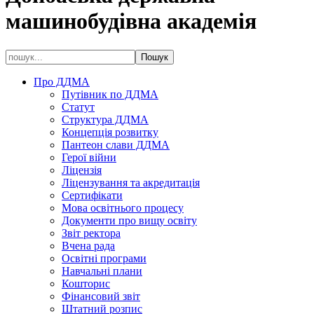
машинобудівна академія
Про ДДМА
Путівник по ДДМА
Статут
Структура ДДМА
Концепція розвитку
Пантеон слави ДДМА
Герої війни
Ліцензія
Ліцензування та акредитація
Сертифікати
Мова освітнього процесу
Документи про вищу освіту
Звіт ректора
Вчена рада
Освітні програми
Навчальні плани
Кошторис
Фінансовий звіт
Штатний розпис