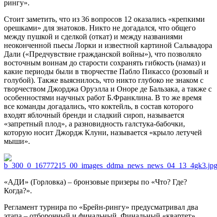
рингу».
Стоит заметить, что из 36 вопросов 12 оказались «крепкими
орешками» для знатоков. Никто не догадался, что общего
между пушкой и сделкой (откат) и между названиями
неоконченной пьесы Лорки и известной картиной Сальвадора
Дали («Предчувствие гражданской войны»), что позволяло
восточным воинам до старости сохранять гибкость (намаз) и
какие периоды были в творчестве Пабло Пикассо (розовый и
голубой). Также выяснилось, что никто глубоко не знаком с
творчеством Джорджа Оруэлла и Оноре де Бальзака, а также с
особенностями научных работ Б.Франклина. В то же время
все команды догадались, что коктейль, в состав которого
входят яблочный бренди и сладкий сироп, называется
«запретный плод», а разновидность галстука-бабочки,
которую носит Джордж Клуни, называется «крыло летучей
мыши».
«АДИ» (Горловка) – бронзовые призеры по «Что? Где?
Когда?».
Регламент турнира по «Брейн-рингу» предусматривал два
этапа – отборочный и финальный. Финальный «квартет»,