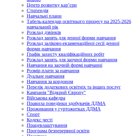
Центр розвитку кар’єри
Стипендія
Навчальні плани
Табель-календар освітнього процесу на 2025-2026
навчальний рік
Розклад дзвінків
Розклад занять для денної форми навчання
Розклад заліково-екзаменаційної сесії денної
форми навчання
Графік захисту кваліфікаційних робіт
Розклад занять для заочної форми навчання
Навчання на заочній формі навчанні
Розмір плати за навчання
Дуальне навчання
Навчання за кордоном
Перелік додаткових освітніх та інших послуг
Кампанія "Відкрий Європу"
Військова кафедра
Правила поведінки здобувачів ДДМА
Проживання у гуртожитках ДДМА
Спорт
Кодекс честі
Працевлаштування
Програма безперервної освіти