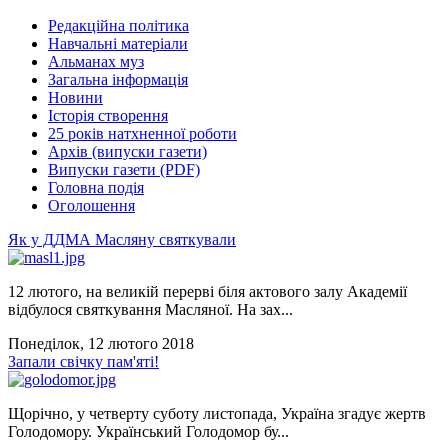
Редакційна політика
Навчальні матеріали
Альманах муз
Загальна інформація
Новини
Історія створення
25 років натхненної роботи
Архів (випуски газети)
Випуски газети (PDF)
Головна подія
Оголошення
Як у ДДМА Масляну святкували
12 лютого, на великій перерві біля актового залу Академії
відбулося святкування Масляної. На зах...
Понеділок, 12 лютого 2018
Запали свічку пам'яті!
Щорічно, у четверту суботу листопада, Україна згадує жертв
Голодомору. Український Голодомор бу...