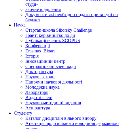
студії»
Заочне відділення
Документи які необхідно подати при вступі на
бюджет
Наука
Стартап-школа Sikorsky Challenge
Грант: керівництво до дії
Публікації вчених SCOPUS
Конференції
Erasmus+Bioart
Історія
Інноваційний центр
Спеціалізовані вчені ради
Докторантура
Наукові заходи
Напрями наукової діяльності
Молодіжна наука
Лабораторії
Видатні вчені
Науково-методичні видання
Аспірантура
Студенту
Каталог дисциплін вільного вибору
Атестація щодо вільного володіння державною
мовою