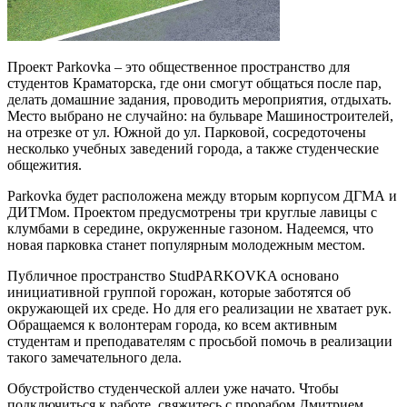
Проект Parkovka – это общественное пространство для
студентов Краматорска, где они смогут общаться после пар,
делать домашние задания, проводить мероприятия, отдыхать.
Место выбрано не случайно: на бульваре Машиностроителей,
на отрезке от ул. Южной до ул. Парковой, сосредоточены
несколько учебных заведений города, а также студенческие
общежития.
Parkovka будет расположена между вторым корпусом ДГМА и
ДИТМом. Проектом предусмотрены три круглые лавицы с
клумбами в середине, окруженные газоном. Надеемся, что
новая парковка станет популярным молодежным местом.
Публичное пространство StudPARKOVKA основано
инициативной группой горожан, которые заботятся об
окружающей их среде. Но для его реализации не хватает рук.
Обращаемся к волонтерам города, ко всем активным
студентам и преподавателям с просьбой помочь в реализации
такого замечательного дела.
Обустройство студенческой аллеи уже начато. Чтобы
подключиться к работе, свяжитесь с прорабом Дмитрием