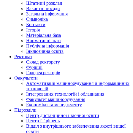
Штатний розклад
Вакантні посади
Загальна інформація
Символіка
Контакти
Історія
Матеріальна база
Нормативні акти
Публічна інформація
Інклюзивна освіта
Ректорат
Склад ректорату
Функції
Галерея ректорів
Факультети
Автоматизації машинобудування й інформаційних
технологій
Інтегрованих технологій і обладнання
Факультет машинобудування
Економіки та менеджменту
Підрозділи
Центр дистанційної і заочної освіти
Центр ІТ рішень
Відділ з внутрішнього забезпечення якості вищої
освіти