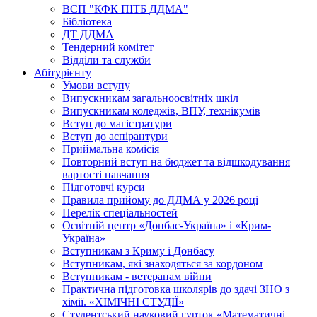
ВСП "КФК ПІТБ ДДМА"
Бібліотека
ДТ ДДМА
Тендерний комітет
Відділи та служби
Абітурієнту
Умови вступу
Випускникам загальноосвітніх шкіл
Випускникам коледжів, ВПУ, технікумів
Вступ до магістратури
Вступ до аспірантури
Приймальна комісія
Повторний вступ на бюджет та відшкодування
вартості навчання
Підготовчі курси
Правила прийому до ДДМА у 2026 році
Перелік спеціальностей
Освітній центр «Донбас-Україна» і «Крим-
Україна»
Вступникам з Криму і Донбасу
Вступникам, які знаходяться за кордоном
Вступникам - ветеранам війни
Практична підготовка школярів до здачі ЗНО з
хімії. «ХІМІЧНІ СТУДІЇ»
Студентський науковий гурток «Математичні