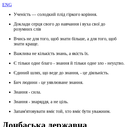
ENG
Ученість — солодкий плід гіркого коріння.
Доклади серця свого до навчання і вуха свої до
розумних слів
Вчись не для того, щоб знати більше, а для того, щоб
знати краще.
Важлива не кількість знань, а якість їх.
Є тільки одне благо - знання й тільки одне зло - неуцтво.
Єдиний шлях, що веде до знання, - це діяльність.
Бич людини - це уявлюване знання.
Знання - сила.
Знання - знаряддя, а не ціль.
Запам'ятовувати вміє той, хто вміє бути уважним.
Донбаська державна