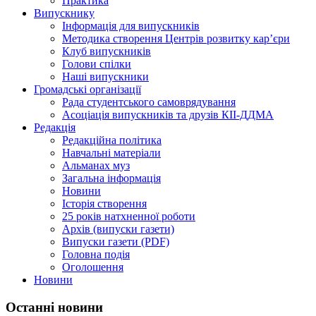
Практика
Випускнику
Інформація для випускників
Методика створення Центрів розвитку кар’єри
Клуб випускників
Голови спілки
Наші випускники
Громадські організації
Рада студентського самоврядування
Асоціація випускників та друзів КІІ-ДДМА
Редакція
Редакційна політика
Навчальні матеріали
Альманах муз
Загальна інформація
Новини
Історія створення
25 років натхненної роботи
Архів (випуски газети)
Випуски газети (PDF)
Головна подія
Оголошення
Новини
Останні новини